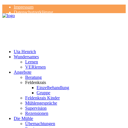
Impressum
Datenschutzerklärung
Kontakt
Rezensionen
Uta Henrich
Wundersames
Lernen
VERlernen
Angebote
Beratung
Feldenkrais
Einzelbehandlung
Gruppe
Feldenkrais Kinder
Mühlengespräche
Supervision
Rezensionen
Die Mühle
Übernachtungen