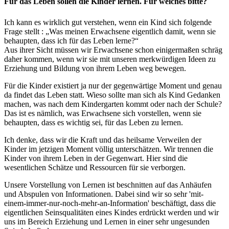
Für das Leben sollen die Kinder lernen. Für welches bitte?
Ich kann es wirklich gut verstehen, wenn ein Kind sich folgende
Frage stellt : „Was meinen Erwachsene eigentlich damit, wenn sie
behaupten, dass ich für das Leben lerne?“
Aus ihrer Sicht müssen wir Erwachsene schon einigermaßen schräg
daher kommen, wenn wir sie mit unseren merkwürdigen Ideen zu
Erziehung und Bildung von ihrem Leben weg bewegen.
Für die Kinder existiert ja nur der gegenwärtige Moment und genau
da findet das Leben statt. Wieso sollte man sich als Kind Gedanken
machen, was nach dem Kindergarten kommt oder nach der Schule?
Das ist es nämlich, was Erwachsene sich vorstellen, wenn sie
behaupten, dass es wichtig sei, für das Leben zu lernen.
Ich denke, dass wir die Kraft und das heilsame Verweilen der
Kinder im jetzigen Moment völlig unterschätzen. Wir trennen die
Kinder von ihrem Leben in der Gegenwart. Hier sind die
wesentlichen Schätze und Ressourcen für sie verborgen.
Unsere Vorstellung von Lernen ist beschnitten auf das Anhäufen
und Abspulen von Informationen. Dabei sind wir so sehr 'mit-
einem-immer-nur-noch-mehr-an-Information' beschäftigt, dass die
eigentlichen Seinsqualitäten eines Kindes erdrückt werden und wir
uns im Bereich Erziehung und Lernen in einer sehr ungesunden