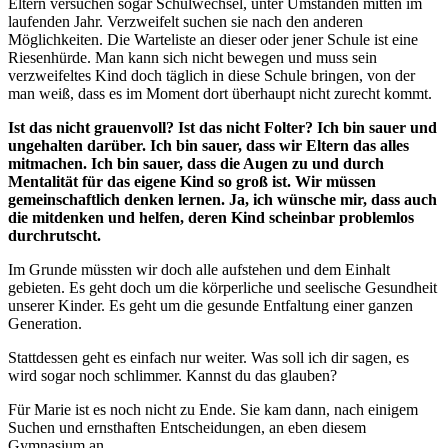
Eltern versuchen sogar Schulwechsel, unter Umständen mitten im
laufenden Jahr. Verzweifelt suchen sie nach den anderen
Möglichkeiten. Die Warteliste an dieser oder jener Schule ist eine
Riesenhürde. Man kann sich nicht bewegen und muss sein
verzweifeltes Kind doch täglich in diese Schule bringen, von der
man weiß, dass es im Moment dort überhaupt nicht zurecht kommt.
Ist das nicht grauenvoll? Ist das nicht Folter? Ich bin sauer und
ungehalten darüber. Ich bin sauer, dass wir Eltern das alles
mitmachen. Ich bin sauer, dass die Augen zu und durch
Mentalität für das eigene Kind so groß ist. Wir müssen
gemeinschaftlich denken lernen. Ja, ich wünsche mir, dass auch
die mitdenken und helfen, deren Kind scheinbar problemlos
durchrutscht.
Im Grunde müssten wir doch alle aufstehen und dem Einhalt
gebieten. Es geht doch um die körperliche und seelische Gesundheit
unserer Kinder. Es geht um die gesunde Entfaltung einer ganzen
Generation.
Stattdessen geht es einfach nur weiter. Was soll ich dir sagen, es
wird sogar noch schlimmer. Kannst du das glauben?
Für Marie ist es noch nicht zu Ende. Sie kam dann, nach einigem
Suchen und ernsthaften Entscheidungen, an eben diesem
Gymnasium an.