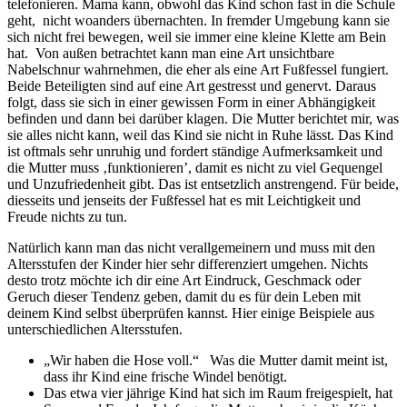
telefonieren. Mama kann, obwohl das Kind schon fast in die Schule
geht, nicht woanders übernachten. In fremder Umgebung kann sie
sich nicht frei bewegen, weil sie immer eine kleine Klette am Bein
hat. Von außen betrachtet kann man eine Art unsichtbare
Nabelschnur wahrnehmen, die eher als eine Art Fußfessel fungiert.
Beide Beteiligten sind auf eine Art gestresst und genervt. Daraus
folgt, dass sie sich in einer gewissen Form in einer Abhängigkeit
befinden und dann bei darüber klagen. Die Mutter berichtet mir, was
sie alles nicht kann, weil das Kind sie nicht in Ruhe lässt. Das Kind
ist oftmals sehr unruhig und fordert ständige Aufmerksamkeit und
die Mutter muss ‚funktionieren’, damit es nicht zu viel Gequengel
und Unzufriedenheit gibt. Das ist entsetzlich anstrengend. Für beide,
diesseits und jenseits der Fußfessel hat es mit Leichtigkeit und
Freude nichts zu tun.
Natürlich kann man das nicht verallgemeinern und muss mit den
Altersstufen der Kinder hier sehr differenziert umgehen. Nichts
desto trotz möchte ich dir eine Art Eindruck, Geschmack oder
Geruch dieser Tendenz geben, damit du es für dein Leben mit
deinem Kind selbst überprüfen kannst. Hier einige Beispiele aus
unterschiedlichen Altersstufen.
„Wir haben die Hose voll.“ Was die Mutter damit meint ist,
dass ihr Kind eine frische Windel benötigt.
Das etwa vier jährige Kind hat sich im Raum freigespielt, hat