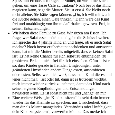
Spass und Freude. Ich frage die Mutter, ob wir in die Küche
gehen, um eine Tasse Cafe zu trinken? Noch bevor das Kind
reagieren kann, sagt die Mutter: Sie ist erst 4. Sie bleibt noch
nicht alleine. Sie hätte sagen können: „Du, ich will mit Uta in
die Küche gehen, einen Cafe trinken.“ Dann wäre das Kind
frei und unabhängig von ihrem dafürhalten gewesen. Frei, in
seinen Entscheidungen.
Wir haben diese Familie zu Gast. Wir sitzen am Essen. Ich
frage, wer Salat essen möchte und gebe die Schüssel weiter.
Ich spreche das 4 jährige Kind an und frage, ob er auch Salat
möchte? Noch bevor er überhaupt nachdenken und antworten
kann, hat mir die Mutter bereits mitgeteilt, dass er keinen Salat
isst. Er hat keine Chance für sich selbst zu entscheiden, zu
probieren. Er kann nicht frei für sich einstehen. Oftmals ist es
so, dass Kinder gerade in fremden Umgebungen, unter
geänderten Umständen andere Dinge essen, ausprobieren
oder testen. Selbst wenn ich weiß, dass mein Kind dieses und
jenes nicht mag , isst oder tut, dann ist es trotzdem wichtig,
mich immer wieder zurück zu nehmen, damit das Kind nach
seinen eigenen Empfindungen und Entscheidungen
navigieren kann. Es ist sonst nicht frei und „hängt“ an mir.
Eine weitere Weise „im Kind zu sitzen“ beseht darin immer
wieder für das Kleinste zu sprechen, aus Unsicherheit, dass
man dir als Mutter mangelndes Verständnis oder Unfähigkeit,
dein Kind zu „steuern“, vorwerfen könnte. Das merke ich