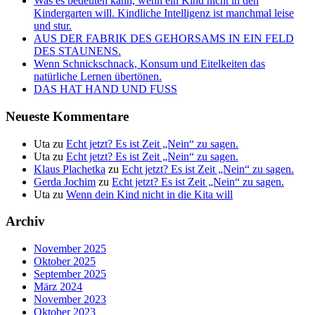
Was es bedeuten kann, wenn ein Kind nicht in den
Kindergarten will. Kindliche Intelligenz ist manchmal leise
und stur.
AUS DER FABRIK DES GEHORSAMS IN EIN FELD
DES STAUNENS.
Wenn Schnickschnack, Konsum und Eitelkeiten das
natürliche Lernen übertönen.
DAS HAT HAND UND FUSS
Neueste Kommentare
Uta
zu
Echt jetzt? Es ist Zeit „Nein“ zu sagen.
Uta
zu
Echt jetzt? Es ist Zeit „Nein“ zu sagen.
Klaus Plachetka
zu
Echt jetzt? Es ist Zeit „Nein“ zu sagen.
Gerda Jochim
zu
Echt jetzt? Es ist Zeit „Nein“ zu sagen.
Uta
zu
Wenn dein Kind nicht in die Kita will
Archiv
November 2025
Oktober 2025
September 2025
März 2024
November 2023
Oktober 2023