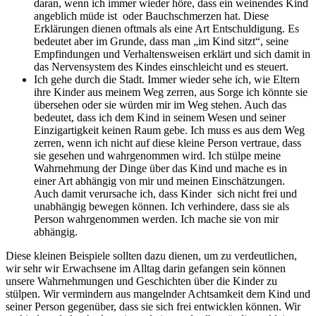
daran, wenn ich immer wieder höre, dass ein weinendes Kind
angeblich müde ist oder Bauchschmerzen hat. Diese
Erklärungen dienen oftmals als eine Art Entschuldigung. Es
bedeutet aber im Grunde, dass man „im Kind sitzt“, seine
Empfindungen und Verhaltensweisen erklärt und sich damit in
das Nervensystem des Kindes einschleicht und es steuert.
Ich gehe durch die Stadt. Immer wieder sehe ich, wie Eltern
ihre Kinder aus meinem Weg zerren, aus Sorge ich könnte sie
übersehen oder sie würden mir im Weg stehen. Auch das
bedeutet, dass ich dem Kind in seinem Wesen und seiner
Einzigartigkeit keinen Raum gebe. Ich muss es aus dem Weg
zerren, wenn ich nicht auf diese kleine Person vertraue, dass
sie gesehen und wahrgenommen wird. Ich stülpe meine
Wahrnehmung der Dinge über das Kind und mache es in
einer Art abhängig von mir und meinen Einschätzungen.
Auch damit verursache ich, dass Kinder sich nicht frei und
unabhängig bewegen können. Ich verhindere, dass sie als
Person wahrgenommen werden. Ich mache sie von mir
abhängig.
Diese kleinen Beispiele sollten dazu dienen, um zu verdeutlichen,
wir sehr wir Erwachsene im Alltag darin gefangen sein können
unsere Wahrnehmungen und Geschichten über die Kinder zu
stülpen. Wir vermindern aus mangelnder Achtsamkeit dem Kind und
seiner Person gegenüber, dass sie sich frei entwicklen können. Wir