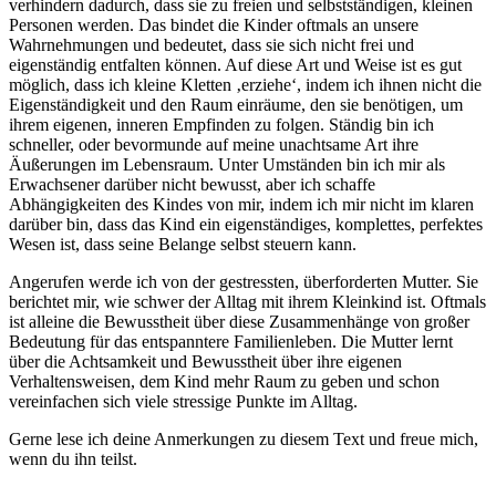
verhindern dadurch, dass sie zu freien und selbstständigen, kleinen
Personen werden. Das bindet die Kinder oftmals an unsere
Wahrnehmungen und bedeutet, dass sie sich nicht frei und
eigenständig entfalten können. Auf diese Art und Weise ist es gut
möglich, dass ich kleine Kletten ‚erziehe‘, indem ich ihnen nicht die
Eigenständigkeit und den Raum einräume, den sie benötigen, um
ihrem eigenen, inneren Empfinden zu folgen. Ständig bin ich
schneller, oder bevormunde auf meine unachtsame Art ihre
Äußerungen im Lebensraum. Unter Umständen bin ich mir als
Erwachsener darüber nicht bewusst, aber ich schaffe
Abhängigkeiten des Kindes von mir, indem ich mir nicht im klaren
darüber bin, dass das Kind ein eigenständiges, komplettes, perfektes
Wesen ist, dass seine Belange selbst steuern kann.
Angerufen werde ich von der gestressten, überforderten Mutter. Sie
berichtet mir, wie schwer der Alltag mit ihrem Kleinkind ist. Oftmals
ist alleine die Bewusstheit über diese Zusammenhänge von großer
Bedeutung für das entspanntere Familienleben. Die Mutter lernt
über die Achtsamkeit und Bewusstheit über ihre eigenen
Verhaltensweisen, dem Kind mehr Raum zu geben und schon
vereinfachen sich viele stressige Punkte im Alltag.
Gerne lese ich deine Anmerkungen zu diesem Text und freue mich,
wenn du ihn teilst.