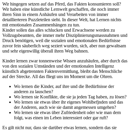
Wir hingegen setzen auf das Pferd, das Fakten konsumieren soll?
Wir haben eine künstliche Lernwelt geschaffen, die noch immer
ihren Sinn in einem Anhäufen und Verarbeiten von immer
detaillierteren Puzzleteilen sieht. In dieser Welt, hat Lernen nichts
mit emotionalen Zusammenhängen zu tun.
Kinder sollen das alles schlucken und Erwachsene werden zu
Vollzugsbeamten, die immer mehr Disziplinierungsmassnahmen und
Druck benötigen, weil die sozialen und emotionalen Bedürfnisse
zuvor fein säuberlich weg seziert wurden, sich, aber nun gewaltsam
und sehr eigenwillig überall ihren Weg bahnen.
Kinder lernen zwar tonnenweise Wissen anzuhäufen, aber durch das
von den sozialen Umständen und der emotionalen Intelligenz
künstlich abgetrennten Faktenvermittlung, bleibt das Menschliche
auf der Strecke. All das fliegt uns im Moment um die Ohren.
Wo lernen die Kinder, auf ihre und die Bedürfnisse der
anderen zu lauschen?
Wo lernen sie Konflikte, die sie ja jeden Tag haben, zu lösen?
Wo lernen sie etwas über ihr eigenes Wohlbefjnden und das
der Anderen, auch wie sie damit angemessen umgehen?
Wo lernen sie etwas über Zufriedenheit oder wie man dem
folgt, was einen im Leben interessiert oder gar ruft?
Es gilt nicht nur, dass sie darüber etwas lernen, sondern das sie