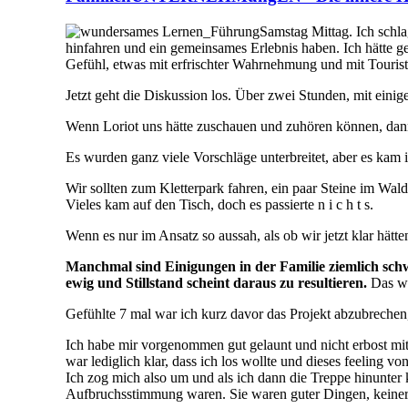
Samstag Mittag. Ich schl
hinfahren und ein gemeinsames Erlebnis haben. Ich hätte g
Gefühl, etwas mit erfrischter Wahrnehmung und mit Touris
Jetzt geht die Diskussion los. Über zwei Stunden, mit ein
Wenn Loriot uns hätte zuschauen und zuhören können, dann
Es wurden ganz viele Vorschläge unterbreitet, aber es kam 
Wir sollten zum Kletterpark fahren, ein paar Steine im W
Vieles kam auf den Tisch, doch es passierte n i c h t s.
Wenn es nur im Ansatz so aussah, als ob wir jetzt klar hätt
Manchmal sind Einigungen in der Familie ziemlich schw
ewig und Stillstand scheint daraus zu resultieren.
Das wä
Gefühlte 7 mal war ich kurz davor das Projekt abzubrechen
Ich habe mir vorgenommen gut gelaunt und nicht erbost mitz
war lediglich klar, dass ich los wollte und dieses feeling
Ich zog mich also um und als ich dann die Treppe hinunter k
Aufbruchsstimmung waren. Sie waren guter Dingen, keine