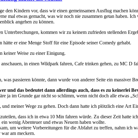
age den Kindern vor, dass wir einen gemeinsamen Ausflug machen können
erne mal etwas gemacht, was wir noch nie zusammen getan haben. Ich w
tenblick angehen zu können.
igen Unterbrechungen, kommen wir zu keinem zufrieden stellenden Erge
 hätte er eine Menge Stoff für eine Episode seiner Comedy gehabt.
in keiner Weise zu einer Einigung.
ald anschauen, in einen Wildpark fahren, Cafe trinken gehen, zu MC D
en, was passieren könnte, dann wurde von anderer Seite ein massiver Br
er und das bedeutet dann allerdings auch, dass es zu keinerlei B
re ja im Grunde gar nicht so schlimm, wenn nicht doch alle etwas „
, und meiner Wege zu gehen. Doch dann hatte ich plötzlich eine Art E
uteilen, dass ich in etwa 10 Min fahren würde. Zu dieser Zeit hatte i
 von ein wenig Abenteuer und etwas Neuem haben wollte.
am, um weitere Vorbereitungen für die Abfahrt zu treffen, nahm ich wah
r war am meckern.