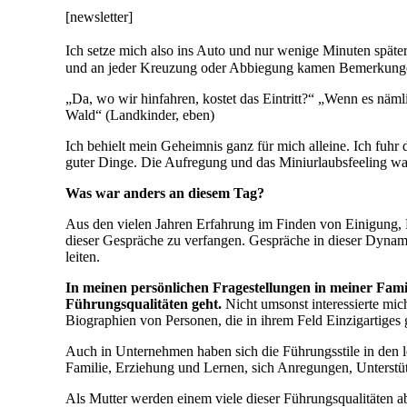
[newsletter]
Ich setze mich also ins Auto und nur wenige Minuten später 
und an jeder Kreuzung oder Abbiegung kamen Bemerkung
„Da, wo wir hinfahren, kostet das Eintritt?“ „Wenn es näml
Wald“ (Landkinder, eben)
Ich behielt mein Geheimnis ganz für mich alleine. Ich fuh
guter Dinge. Die Aufregung und das Miniurlaubsfeeling wa
Was war anders an diesem Tag?
Aus den vielen Jahren Erfahrung im Finden von Einigung,
dieser Gespräche zu verfangen. Gespräche in dieser Dynamik
leiten.
In meinen persönlichen Fragestellungen in meiner Fami
Führungsqualitäten geht.
Nicht umsonst interessierte mi
Biographien von Personen, die in ihrem Feld Einzigartiges 
Auch in Unternehmen haben sich die Führungsstile in den l
Familie, Erziehung und Lernen, sich Anregungen, Unterstützu
Als Mutter werden einem viele dieser Führungsqualitäten ab