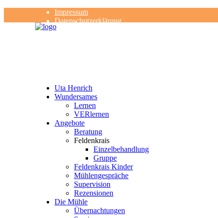
Impressum
Datenschutzerklärung
Kontakt
Rezensionen
Uta Henrich
Wundersames
Lernen
VERlernen
Angebote
Beratung
Feldenkrais
Einzelbehandlung
Gruppe
Feldenkrais Kinder
Mühlengespräche
Supervision
Rezensionen
Die Mühle
Übernachtungen