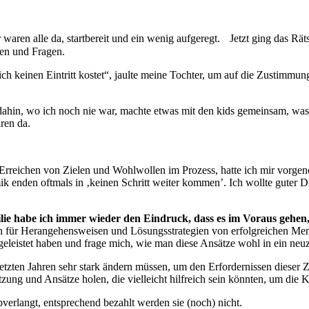
waren alle da, startbereit und ein wenig aufgeregt. Jetzt ging das Rät
en und Fragen.
ich keinen Eintritt kostet“, jaulte meine Tochter, um auf die Zustimmu
r dahin, wo ich noch nie war, machte etwas mit den kids gemeinsam, w
ren da.
 Erreichen von Zielen und Wohlwollen im Prozess, hatte ich mir vorg
 enden oftmals in ‚keinen Schritt weiter kommen’. Ich wollte guter Di
lie habe ich immer wieder den Eindruck, dass es im Voraus gehen
ch für Herangehensweisen und Lösungsstrategien von erfolgreichen Men
geleistet haben und frage mich, wie man diese Ansätze wohl in ein neuz
etzten Jahren sehr stark ändern müssen, um den Erfordernissen dieser 
ng und Ansätze holen, die vielleicht hilfreich sein könnten, um die Ki
verlangt, entsprechend bezahlt werden sie (noch) nicht.