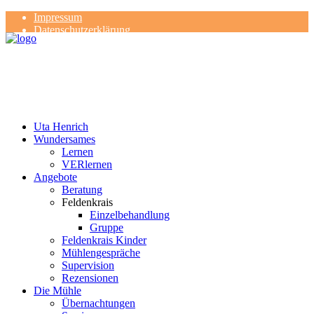
Impressum
Datenschutzerklärung
Kontakt
Rezensionen
Uta Henrich
Wundersames
Lernen
VERlernen
Angebote
Beratung
Feldenkrais
Einzelbehandlung
Gruppe
Feldenkrais Kinder
Mühlengespräche
Supervision
Rezensionen
Die Mühle
Übernachtungen