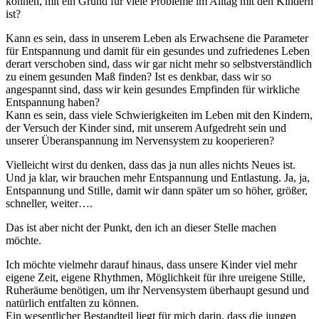
können, mit ein Grund für viele Probleme im Alltag mit den Kindern
ist?
Kann es sein, dass in unserem Leben als Erwachsene die Parameter
für Entspannung und damit für ein gesundes und zufriedenes Leben
derart verschoben sind, dass wir gar nicht mehr so selbstverständlich
zu einem gesunden Maß finden? Ist es denkbar, dass wir so
angespannt sind, dass wir kein gesundes Empfinden für wirkliche
Entspannung haben?
Kann es sein, dass viele Schwierigkeiten im Leben mit den Kindern,
der Versuch der Kinder sind, mit unserem Aufgedreht sein und
unserer Überanspannung im Nervensystem zu kooperieren?
Vielleicht wirst du denken, dass das ja nun alles nichts Neues ist.
Und ja klar, wir brauchen mehr Entspannung und Entlastung. Ja, ja,
Entspannung und Stille, damit wir dann später um so höher, größer,
schneller, weiter….
Das ist aber nicht der Punkt, den ich an dieser Stelle machen
möchte.
Ich möchte vielmehr darauf hinaus, dass unsere Kinder viel mehr
eigene Zeit, eigene Rhythmen, Möglichkeit für ihre ureigene Stille,
Ruheräume benötigen, um ihr Nervensystem überhaupt gesund und
natürlich entfalten zu können.
Ein wesentlicher Bestandteil liegt für mich darin, dass die jungen