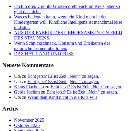
Ich bin drei. Und ihr Großen dreht euch im Kreis, aber so
geht das nicht.
Was es bedeuten kann, wenn ein Kind nicht in den
Kindergarten will. Kindliche Intelligenz ist manchmal leise
und stur.
AUS DER FABRIK DES GEHORSAMS IN EIN FELD
DES STAUNENS.
Wenn Schnickschnack, Konsum und Eitelkeiten das
natürliche Lernen übertönen.
DAS HAT HAND UND FUSS
Neueste Kommentare
Uta
zu
Echt jetzt? Es ist Zeit „Nein“ zu sagen.
Uta
zu
Echt jetzt? Es ist Zeit „Nein“ zu sagen.
Klaus Plachetka
zu
Echt jetzt? Es ist Zeit „Nein“ zu sagen.
Gerda Jochim
zu
Echt jetzt? Es ist Zeit „Nein“ zu sagen.
Uta
zu
Wenn dein Kind nicht in die Kita will
Archiv
November 2025
Oktober 2025
September 2025