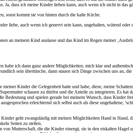
ann. Ja, dass ich meine Kinder lieben kann, auch wenn ich nicht in das g
auen, sonst kommt sie von hinten durch die kalte Küche.
der liebe, auch wenn ich genervt sein kann, ungehalten, wütend oder di
otionen an meinem Kind auslasse und das Kind im Regen meiner ‚Ausbrüc
habe ich dann ganz andere Möglichkeiten, mich klar und authentisch i
undlich sein übertünche, dann stauen sich Dinge zwischen uns an, di
e meiner Kinder die Gelegenheit hatte und habe, diese, meine Schatten
t Supermutter schauen zu dürfen und die Anteile zu integrieren. Es hat 
ße Bedeutung und spielen gerade bei meinem Wunsch, dass Kinder freie
sgesprochen erleichternd sich selbst auch als diese ungehaltene, 'schl
Kinder geht zwangsläufig mit meinen Möglichkeiten Hand in Hand, die
keln Seiten zu stellen.
 von Mutterschaft, die die Kinder einengt, sie in den eiskalten Hagel un