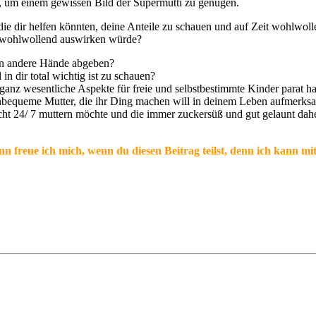
, um einem gewissen Bild der Supermutti zu genügen.
 die dir helfen könnten, deine Anteile zu schauen und auf Zeit wohlwoll
d wohlwollend auswirken würde?
 in andere Hände abgeben?
 in dir total wichtig ist zu schauen?
, ganz wesentliche Aspekte für freie und selbstbestimmte Kinder parat ha
unbequeme Mutter, die ihr Ding machen will in deinem Leben aufmerks
icht 24/ 7 muttern möchte und die immer zuckersüß und gut gelaunt 
n freue ich mich, wenn du diesen Beitrag teilst, denn ich kann m