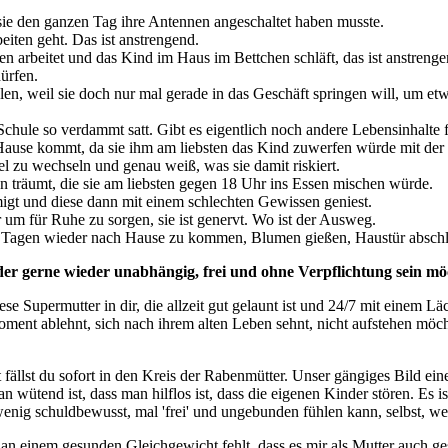
 sie den ganzen Tag ihre Antennen angeschaltet haben musste.
eiten geht. Das ist anstrengend.
en arbeitet und das Kind im Haus im Bettchen schläft, das ist anstrenge
ürfen.
hälen, weil sie doch nur mal gerade in das Geschäft springen will, um e
hule so verdammt satt. Gibt es eigentlich noch andere Lebensinhalte 
h Hause kommt, da sie ihm am liebsten das Kind zuwerfen würde mit der
el zu wechseln und genau weiß, was sie damit riskiert.
ten träumt, die sie am liebsten gegen 18 Uhr ins Essen mischen würde.
hmigt und diese dann mit einem schlechten Gewissen geniest.
r um für Ruhe zu sorgen, sie ist genervt. Wo ist der Ausweg.
3 Tagen wieder nach Hause zu kommen, Blumen gießen, Haustür abschlie
er, der gerne wieder unabhängig, frei und ohne Verpflichtung sein m
ese Supermutter in dir, die allzeit gut gelaunt ist und 24/7 mit einem
oment ablehnt, sich nach ihrem alten Leben sehnt, nicht aufstehen möch
ällst du sofort in den Kreis der Rabenmütter. Unser gängiges Bild eines
n wütend ist, dass man hilflos ist, dass die eigenen Kinder stören. Es
enig schuldbewusst, mal 'frei' und ungebunden fühlen kann, selbst, w
 an einem gesunden Gleichgewicht fehlt, dass es mir als Mutter auch ges