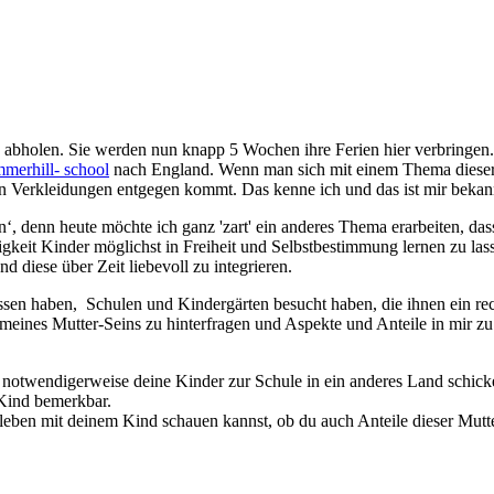
abholen. Sie werden nun knapp 5 Wochen ihre Ferien hier verbringen.
merhill- school
nach England. Wenn man sich mit einem Thema dieser Ar
ten Verkleidungen entgegen kommt. Das kenne ich und das ist mir bekan
‘, denn heute möchte ich ganz 'zart' ein anderes Thema erarbeiten, das
higkeit Kinder möglichst in Freiheit und Selbstbestimmung lernen zu la
 diese über Zeit liebevoll zu integrieren.
ssen haben, Schulen und Kindergärten besucht haben, die ihnen ein re
meines Mutter-Seins zu hinterfragen und Aspekte und Anteile in mir zu
notwendigerweise deine Kinder zur Schule in ein anderes Land schick
Kind bemerkbar.
ben mit deinem Kind schauen kannst, ob du auch Anteile dieser Mutter 