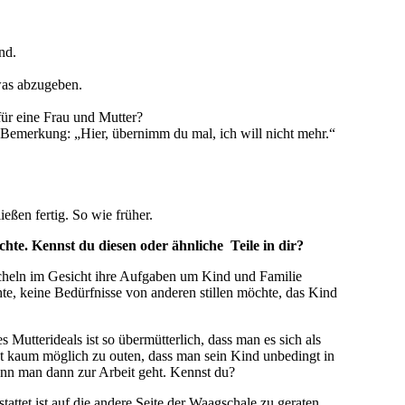
nd.
twas abzugeben.
für eine Frau und Mutter?
 Bemerkung: „Hier, übernimm du mal, ich will nicht mehr.“
ßen fertig. So wie früher.
öchte. Kennst du diesen oder ähnliche Teile in dir?
 Lächeln im Gesicht ihre Aufgaben um Kind und Familie
te, keine Bedürfnisse von anderen stillen möchte, das Kind
 Mutterideals ist so übermütterlich, dass man es sich als
 ist kaum möglich zu outen, dass man sein Kind unbedingt in
enn man dann zur Arbeit geht. Kennst du?
tattet ist auf die andere Seite der Waagschale zu geraten,