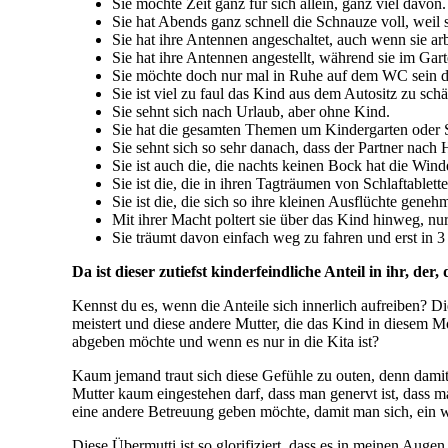
Sie möchte Zeit ganz für sich allein, ganz viel davon.
Sie hat Abends ganz schnell die Schnauze voll, weil
Sie hat ihre Antennen angeschaltet, auch wenn sie arb
Sie hat ihre Antennen angestellt, während sie im Gart
Sie möchte doch nur mal in Ruhe auf dem WC sein d
Sie ist viel zu faul das Kind aus dem Autositz zu sc
Sie sehnt sich nach Urlaub, aber ohne Kind.
Sie hat die gesamten Themen um Kindergarten oder Sc
Sie sehnt sich so sehr danach, dass der Partner nac
Sie ist auch die, die nachts keinen Bock hat die Wind
Sie ist die, die in ihren Tagträumen von Schlaftablet
Sie ist die, die sich so ihre kleinen Ausflüchte gene
Mit ihrer Macht poltert sie über das Kind hinweg, nu
Sie träumt davon einfach weg zu fahren und erst in 
Da ist dieser zutiefst kinderfeindliche Anteil in ihr, d
Kennst du es, wenn die Anteile sich innerlich aufreiben? Di
meistert und diese andere Mutter, die das Kind in diesem M
abgeben möchte und wenn es nur in die Kita ist?
Kaum jemand traut sich diese Gefühle zu outen, denn damit f
Mutter kaum eingestehen darf, dass man genervt ist, dass ma
eine andere Betreuung geben möchte, damit man sich, ein w
Diese Übermutti ist so glorifiziert, dass es in meinen Augen