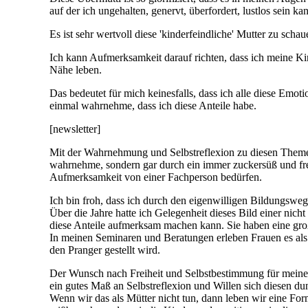
auf der ich ungehalten, genervt, überfordert, lustlos sein k
Es ist sehr wertvoll diese 'kinderfeindliche' Mutter zu sch
Ich kann Aufmerksamkeit darauf richten, dass ich meine Kin
Nähe leben.
Das bedeutet für mich keinesfalls, dass ich alle diese Em
einmal wahrnehme, dass ich diese Anteile habe.
[newsletter]
Mit der Wahrnehmung und Selbstreflexion zu diesen Themen 
wahrnehme, sondern gar durch ein immer zuckersüß und fre
Aufmerksamkeit von einer Fachperson bedürfen.
Ich bin froh, dass ich durch den eigenwilligen Bildungsweg
Über die Jahre hatte ich Gelegenheit dieses Bild einer nich
diese Anteile aufmerksam machen kann. Sie haben eine gro
In meinen Seminaren und Beratungen erleben Frauen es als au
den Pranger gestellt wird.
Der Wunsch nach Freiheit und Selbstbestimmung für meine 
ein gutes Maß an Selbstreflexion und Willen sich diesen dun
Wenn wir das als Mütter nicht tun, dann leben wir eine Form