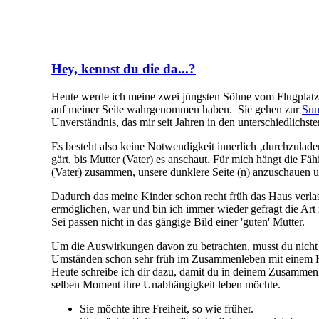
Hey, kennst du die da...?
Heute werde ich meine zwei jüngsten Söhne vom Flugplatz 
auf meiner Seite wahrgenommen haben. Sie gehen zur
Sum
Unverständnis, das mir seit Jahren in den unterschiedlichs
Es besteht also keine Notwendigkeit innerlich ‚durchzuladen
gärt, bis Mutter (Vater) es anschaut. Für mich hängt die Fä
(Vater) zusammen, unsere dunklere Seite (n) anzuschauen und
Dadurch das meine Kinder schon recht früh das Haus verla
ermöglichen, war und bin ich immer wieder gefragt die Art 
Sei passen nicht in das gängige Bild einer 'guten' Mutter.
Um die Auswirkungen davon zu betrachten, musst du nicht 
Umständen schon sehr früh im Zusammenleben mit einem 
Heute schreibe ich dir dazu, damit du in deinem Zusammenle
selben Moment ihre Unabhängigkeit leben möchte.
Sie möchte ihre Freiheit, so wie früher.