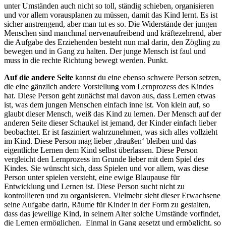
unter Umständen auch nicht so toll, ständig schieben, organisieren
und vor allem vorausplanen zu müssen, damit das Kind lernt. Es ist
sicher anstrengend, aber man tut es so. Die Widerstände der jungen
Menschen sind manchmal nervenaufreibend und kräftezehrend, aber
die Aufgabe des Erziehenden besteht nun mal darin, den Zögling zu
bewegen und in Gang zu halten. Der junge Mensch ist faul und
muss in die rechte Richtung bewegt werden. Punkt.
Auf die andere Seite
kannst du eine ebenso schwere Person setzen,
die eine gänzlich andere Vorstellung vom Lernprozess des Kindes
hat. Diese Person geht zunächst mal davon aus, dass Lernen etwas
ist, was dem jungen Menschen einfach inne ist. Von klein auf, so
glaubt dieser Mensch, weiß das Kind zu lernen. Der Mensch auf der
anderen Seite dieser Schaukel ist jemand, der Kinder einfach lieber
beobachtet. Er ist fasziniert wahrzunehmen, was sich alles vollzieht
im Kind. Diese Person mag lieber ‚draußen‘ bleiben und das
eigentliche Lernen dem Kind selbst überlassen. Diese Person
vergleicht den Lernprozess im Grunde lieber mit dem Spiel des
Kindes. Sie wünscht sich, dass Spielen und vor allem, was diese
Person unter spielen versteht, eine ewige Blaupause für
Entwicklung und Lernen ist. Diese Person sucht nicht zu
kontrollieren und zu organisieren. Vielmehr sieht dieser Erwachsene
seine Aufgabe darin, Räume für Kinder in der Form zu gestalten,
dass das jeweilige Kind, in seinem Alter solche Umstände vorfindet,
die Lernen ermöglichen.
Einmal in Gang gesetzt und ermöglicht, so