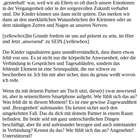
‚geisterhaft‘ war, weil wir als Eltern so oft durch unsere Emotionen
in der Vergangenheit oder in der sorgenvollen Zukunft verhaftet
sind. Die Kinder können uns dann nicht spüren. Das merken wir
dann an den unerklärlichen Wutausbrüchen der Kleinsten oder an
dem ständigen Zerren und Nagen an unseren Nerven.
[yellowbox]Im Grunde fordern sie uns auf präsent zu sein, im Hier
und Jetzt ‚anwesend‘ zu SEIN.[/yellowbox]
Die Kinder signalisieren ganz unmißverständlich, dass ihnen etwas
fehlt von uns. Es ist nicht nur die körperliche Anwesenheit, oder die
Verbindung in Gesprächen und Tagesabläufen, sondern das
fehlende Element ist eine Seinsqualität, die nur schwer zu
beschreiben ist. Ich bin mir aber sicher, dass du genau weißt wovon
ich rede.
Wenn du mit deinem Partner am Tisch sitzt, diese(r) zwar anwesend
ist, aber in seinem/ihrem Smartphone aufgeht. Wie fühlt sich das an?
Was fehlt dir in diesem Moment? Es ist eine gewisse Zugewandtheit
und ‚Bezogenheit’ aufeinander. Du kennst sicher auch den
umgekehrten Fall. Das du dich mit deinem Partner in einem Raum
befindest. Ihr beide seid mit ganz unterschiedlichen Dingen
beschäftigt, aber ihr seid aufeinander bezogen und auch miteinander
in Verbindung? Kennst du das? Wie fühlt sich das an? Angenehm?
Unterstützend?