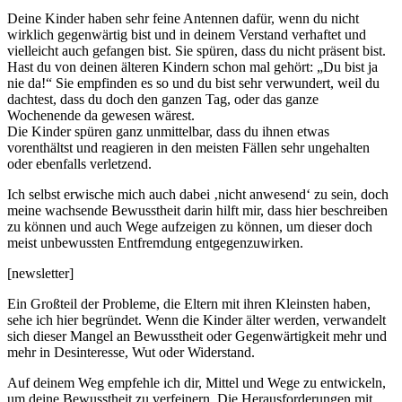
Deine Kinder haben sehr feine Antennen dafür, wenn du nicht
wirklich gegenwärtig bist und in deinem Verstand verhaftet und
vielleicht auch gefangen bist. Sie spüren, dass du nicht präsent bist.
Hast du von deinen älteren Kindern schon mal gehört: „Du bist ja
nie da!“ Sie empfinden es so und du bist sehr verwundert, weil du
dachtest, dass du doch den ganzen Tag, oder das ganze
Wochenende da gewesen wärest.
Die Kinder spüren ganz unmittelbar, dass du ihnen etwas
vorenthältst und reagieren in den meisten Fällen sehr ungehalten
oder ebenfalls verletzend.
Ich selbst erwische mich auch dabei ‚nicht anwesend‘ zu sein, doch
meine wachsende Bewusstheit darin hilft mir, dass hier beschreiben
zu können und auch Wege aufzeigen zu können, um dieser doch
meist unbewussten Entfremdung entgegenzuwirken.
[newsletter]
Ein Großteil der Probleme, die Eltern mit ihren Kleinsten haben,
sehe ich hier begründet. Wenn die Kinder älter werden, verwandelt
sich dieser Mangel an Bewusstheit oder Gegenwärtigkeit mehr und
mehr in Desinteresse, Wut oder Widerstand.
Auf deinem Weg empfehle ich dir, Mittel und Wege zu entwickeln,
um deine Bewusstheit zu verfeinern. Die Herausforderungen mit