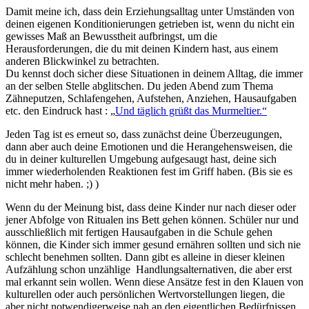
Damit meine ich, dass dein Erziehungsalltag unter Umständen von
deinen eigenen Konditionierungen getrieben ist, wenn du nicht ein
gewisses Maß an Bewusstheit aufbringst, um die
Herausforderungen, die du mit deinen Kindern hast, aus einem
anderen Blickwinkel zu betrachten.
Du kennst doch sicher diese Situationen in deinem Alltag, die immer
an der selben Stelle abglitschen. Du jeden Abend zum Thema
Zähneputzen, Schlafengehen, Aufstehen, Anziehen, Hausaufgaben
etc. den Eindruck hast : „
Und täglich grüßt das Murmeltier.“
Jeden Tag ist es erneut so, dass zunächst deine Überzeugungen,
dann aber auch deine Emotionen und die Herangehensweisen, die
du in deiner kulturellen Umgebung aufgesaugt hast, deine sich
immer wiederholenden Reaktionen fest im Griff haben. (Bis sie es
nicht mehr haben. ;) )
Wenn du der Meinung bist, dass deine Kinder nur nach dieser oder
jener Abfolge von Ritualen ins Bett gehen können. Schüler nur und
ausschließlich mit fertigen Hausaufgaben in die Schule gehen
können, die Kinder sich immer gesund ernähren sollten und sich nie
schlecht benehmen sollten. Dann gibt es alleine in dieser kleinen
Aufzählung schon unzählige Handlungsalternativen, die aber erst
mal erkannt sein wollen. Wenn diese Ansätze fest in den Klauen von
kulturellen oder auch persönlichen Wertvorstellungen liegen, die
aber nicht notwendigerweise nah an den eigentlichen Bedürfnissen