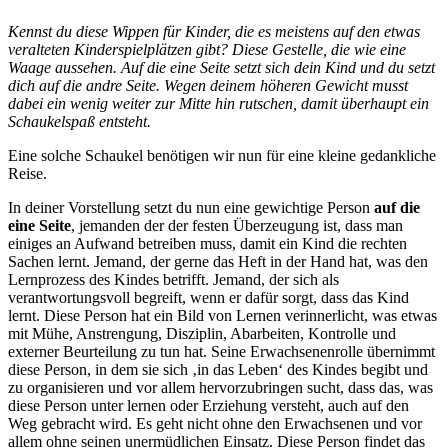
Kennst du diese Wippen für Kinder, die es meistens auf den etwas
veralteten Kinderspielplätzen gibt? Diese Gestelle, die wie eine
Waage aussehen. Auf die eine Seite setzt sich dein Kind und du setzt
dich auf die andre Seite. Wegen deinem höheren Gewicht musst
dabei ein wenig weiter zur Mitte hin rutschen, damit überhaupt ein
Schaukelspaß entsteht.
Eine solche Schaukel benötigen wir nun für eine kleine gedankliche
Reise.
In deiner Vorstellung setzt du nun eine gewichtige Person
auf die
eine Seite
, jemanden der der festen Überzeugung ist, dass man
einiges an Aufwand betreiben muss, damit ein Kind die rechten
Sachen lernt. Jemand, der gerne das Heft in der Hand hat, was den
Lernprozess des Kindes betrifft. Jemand, der sich als
verantwortungsvoll begreift, wenn er dafür sorgt, dass das Kind
lernt. Diese Person hat ein Bild von Lernen verinnerlicht, was etwas
mit Mühe, Anstrengung, Disziplin, Abarbeiten, Kontrolle und
externer Beurteilung zu tun hat. Seine Erwachsenenrolle übernimmt
diese Person, in dem sie sich ‚in das Leben‘ des Kindes begibt und
zu organisieren und vor allem hervorzubringen sucht, dass das, was
diese Person unter lernen oder Erziehung versteht, auch auf den
Weg gebracht wird. Es geht nicht ohne den Erwachsenen und vor
allem ohne seinen unermüdlichen Einsatz. Diese Person findet das