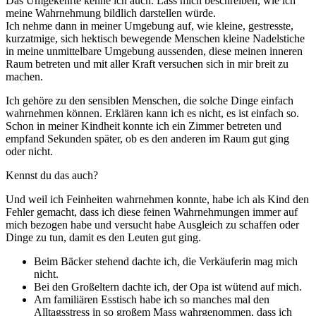
Das Umgekehrte kenne ich auch. Lass mich beschreiben, wie ich
meine Wahrnehmung bildlich darstellen würde.
Ich nehme dann in meiner Umgebung auf, wie kleine, gestresste,
kurzatmige, sich hektisch bewegende Menschen kleine Nadelstiche
in meine unmittelbare Umgebung aussenden, diese meinen inneren
Raum betreten und mit aller Kraft versuchen sich in mir breit zu
machen.
Ich gehöre zu den sensiblen Menschen, die solche Dinge einfach
wahrnehmen können. Erklären kann ich es nicht, es ist einfach so.
Schon in meiner Kindheit konnte ich ein Zimmer betreten und
empfand Sekunden später, ob es den anderen im Raum gut ging
oder nicht.
Kennst du das auch?
Und weil ich Feinheiten wahrnehmen konnte, habe ich als Kind den
Fehler gemacht, dass ich diese feinen Wahrnehmungen immer auf
mich bezogen habe und versucht habe Ausgleich zu schaffen oder
Dinge zu tun, damit es den Leuten gut ging.
Beim Bäcker stehend dachte ich, die Verkäuferin mag mich
nicht.
Bei den Großeltern dachte ich, der Opa ist wütend auf mich.
Am familiären Esstisch habe ich so manches mal den
Alltagsstress in so großem Mass wahrgenommen, dass ich