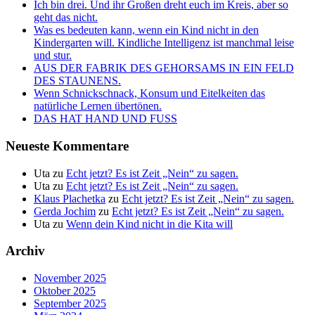
Ich bin drei. Und ihr Großen dreht euch im Kreis, aber so
geht das nicht.
Was es bedeuten kann, wenn ein Kind nicht in den
Kindergarten will. Kindliche Intelligenz ist manchmal leise
und stur.
AUS DER FABRIK DES GEHORSAMS IN EIN FELD
DES STAUNENS.
Wenn Schnickschnack, Konsum und Eitelkeiten das
natürliche Lernen übertönen.
DAS HAT HAND UND FUSS
Neueste Kommentare
Uta
zu
Echt jetzt? Es ist Zeit „Nein“ zu sagen.
Uta
zu
Echt jetzt? Es ist Zeit „Nein“ zu sagen.
Klaus Plachetka
zu
Echt jetzt? Es ist Zeit „Nein“ zu sagen.
Gerda Jochim
zu
Echt jetzt? Es ist Zeit „Nein“ zu sagen.
Uta
zu
Wenn dein Kind nicht in die Kita will
Archiv
November 2025
Oktober 2025
September 2025