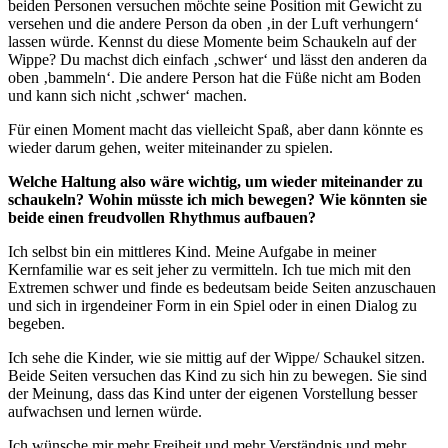
beiden Personen versuchen möchte seine Position mit Gewicht zu
versehen und die andere Person da oben ‚in der Luft verhungern‘
lassen würde. Kennst du diese Momente beim Schaukeln auf der
Wippe? Du machst dich einfach ‚schwer‘ und lässt den anderen da
oben ‚bammeln‘. Die andere Person hat die Füße nicht am Boden
und kann sich nicht ‚schwer‘ machen.
Für einen Moment macht das vielleicht Spaß, aber dann könnte es
wieder darum gehen, weiter miteinander zu spielen.
Welche Haltung also wäre wichtig, um wieder miteinander zu
schaukeln? Wohin müsste ich mich bewegen? Wie könnten sie
beide einen freudvollen Rhythmus aufbauen?
Ich selbst bin ein mittleres Kind. Meine Aufgabe in meiner
Kernfamilie war es seit jeher zu vermitteln. Ich tue mich mit den
Extremen schwer und finde es bedeutsam beide Seiten anzuschauen
und sich in irgendeiner Form in ein Spiel oder in einen Dialog zu
begeben.
Ich sehe die Kinder, wie sie mittig auf der Wippe/ Schaukel sitzen.
Beide Seiten versuchen das Kind zu sich hin zu bewegen. Sie sind
der Meinung, dass das Kind unter der eigenen Vorstellung besser
aufwachsen und lernen würde.
Ich wünsche mir mehr Freiheit und mehr Verständnis und mehr