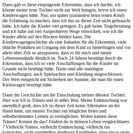
Dann gab es diese einprägende Erkenntnis, dass ich dachte, ich
könnte meine erste Tochter nicht zur Welt bringen, bevor ich einen
Kinderwagen hätte. Nur, um später (zumindest beim ersten Kind)
die Erfahrung zu machen, dass ich ihn zu dieser Zeit nicht gebraucht
hätte. Ich habe die Kinder viel getragen. Es gab keine Trageberatung
und ich habe mit viel Ausprobieren Wege entwickelt, wie ich die
Kinder allein auf den Rücken binden kann. Die
Kinderwagengeschichte als eine Initiation für die Erkenntnis, viele
übliche Praktiken im Umgang mit dem Kind zu hinterfragen und vor
allem über Zeit so anzupassen, dass es für mich und meine
Lebensumstände dienlich ist. Nach 24 Jahren bestätigt durch die
Erkenntnis, dass ich so viele Anschaffungen für die Kinder im
Grunde nicht benötigt hätte. Darin sind alle unnötigen
Anschaffungen, auch Spielsachen und Kleidung eingeschlossen.
Der Wert entspricht mit Sicherheit der Summe, die man für einen
Kleinwagen benötigt hätte.
Dann die Geschichte um die Einschulung meiner ältesten Tochter.
Hier war ich in Tränen und in stiller Wut. Meine Enttäuschung war
unendlich groß, dass ich zu dieser Zeit keine Alternative an der
Hand hatte, um meiner Tochter ein möglichst freies und
selbstbestimmtes Lernen zu ermöglichen. Woher kamen diese
Tränen? Kennst du das? Findest du in deinem Leben vergleichbares
? Vielleicht Tränen, vielleicht Enttäuschung, vielleicht ein
komisches, nicht unmittelbar deutbares Empfinden, dass etwas nicht