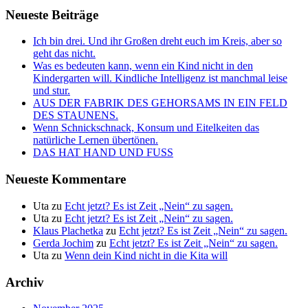
Neueste Beiträge
Ich bin drei. Und ihr Großen dreht euch im Kreis, aber so
geht das nicht.
Was es bedeuten kann, wenn ein Kind nicht in den
Kindergarten will. Kindliche Intelligenz ist manchmal leise
und stur.
AUS DER FABRIK DES GEHORSAMS IN EIN FELD
DES STAUNENS.
Wenn Schnickschnack, Konsum und Eitelkeiten das
natürliche Lernen übertönen.
DAS HAT HAND UND FUSS
Neueste Kommentare
Uta
zu
Echt jetzt? Es ist Zeit „Nein“ zu sagen.
Uta
zu
Echt jetzt? Es ist Zeit „Nein“ zu sagen.
Klaus Plachetka
zu
Echt jetzt? Es ist Zeit „Nein“ zu sagen.
Gerda Jochim
zu
Echt jetzt? Es ist Zeit „Nein“ zu sagen.
Uta
zu
Wenn dein Kind nicht in die Kita will
Archiv