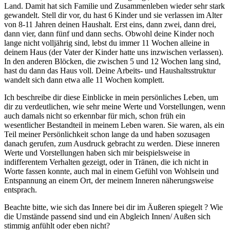
Land. Damit hat sich Familie und Zusammenleben wieder sehr stark
gewandelt. Stell dir vor, du hast 6 Kinder und sie verlassen im Alter
von 8-11 Jahren deinen Haushalt. Erst eins, dann zwei, dann drei,
dann vier, dann fünf und dann sechs. Obwohl deine Kinder noch
lange nicht volljährig sind, lebst du immer 11 Wochen alleine in
deinem Haus (der Vater der Kinder hatte uns inzwischen verlassen).
In den anderen Blöcken, die zwischen 5 und 12 Wochen lang sind,
hast du dann das Haus voll. Deine Arbeits- und Haushaltsstruktur
wandelt sich dann etwa alle 11 Wochen komplett.
Ich beschreibe dir diese Einblicke in mein persönliches Leben, um
dir zu verdeutlichen, wie sehr meine Werte und Vorstellungen, wenn
auch damals nicht so erkennbar für mich, schon früh ein
wesentlicher Bestandteil in meinem Leben waren. Sie waren, als ein
Teil meiner Persönlichkeit schon lange da und haben sozusagen
danach gerufen, zum Ausdruck gebracht zu werden. Diese inneren
Werte und Vorstellungen haben sich mir beispielsweise in
indifferentem Verhalten gezeigt, oder in Tränen, die ich nicht in
Worte fassen konnte, auch mal in einem Gefühl von Wohlsein und
Entspannung an einem Ort, der meinem Inneren näherungsweise
entsprach.
Beachte bitte, wie sich das Innere bei dir im Äußeren spiegelt ? Wie
die Umstände passend sind und ein Abgleich Innen/ Außen sich
stimmig anfühlt oder eben nicht?