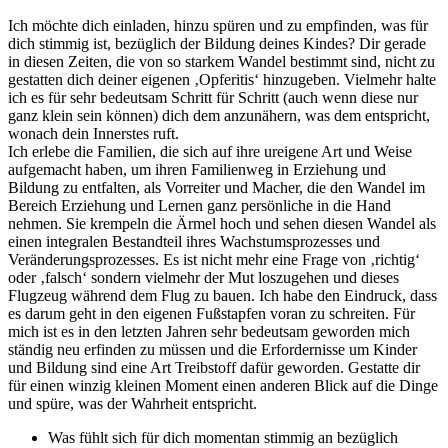
Ich möchte dich einladen, hinzu spüren und zu empfinden, was für
dich stimmig ist, bezüglich der Bildung deines Kindes? Dir gerade
in diesen Zeiten, die von so starkem Wandel bestimmt sind, nicht zu
gestatten dich deiner eigenen ‚Opferitis‘ hinzugeben. Vielmehr halte
ich es für sehr bedeutsam Schritt für Schritt (auch wenn diese nur
ganz klein sein können) dich dem anzunähern, was dem entspricht,
wonach dein Innerstes ruft.
Ich erlebe die Familien, die sich auf ihre ureigene Art und Weise
aufgemacht haben, um ihren Familienweg in Erziehung und
Bildung zu entfalten, als Vorreiter und Macher, die den Wandel im
Bereich Erziehung und Lernen ganz persönliche in die Hand
nehmen. Sie krempeln die Ärmel hoch und sehen diesen Wandel als
einen integralen Bestandteil ihres Wachstumsprozesses und
Veränderungsprozesses. Es ist nicht mehr eine Frage von ‚richtig‘
oder ‚falsch‘ sondern vielmehr der Mut loszugehen und dieses
Flugzeug während dem Flug zu bauen. Ich habe den Eindruck, dass
es darum geht in den eigenen Fußstapfen voran zu schreiten. Für
mich ist es in den letzten Jahren sehr bedeutsam geworden mich
ständig neu erfinden zu müssen und die Erfordernisse um Kinder
und Bildung sind eine Art Treibstoff dafür geworden. Gestatte dir
für einen winzig kleinen Moment einen anderen Blick auf die Dinge
und spüre, was der Wahrheit entspricht.
Was fühlt sich für dich momentan stimmig an bezüglich