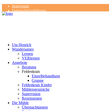
Impressum
Datenschutzerklärung
Kontakt
Rezensionen
Uta Henrich
Wundersames
Lernen
VERlernen
Angebote
Beratung
Feldenkrais
Einzelbehandlung
Gruppe
Feldenkrais Kinder
Mühlengespräche
Supervision
Rezensionen
Die Mühle
Übernachtungen