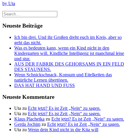
by Uta
Neueste Beiträge
Ich bin drei. Und ihr Großen dreht euch im Kreis, aber so
geht das nicht.
Was es bedeuten kann, wenn ein Kind nicht in den
Kindergarten will. Kindliche Intelligenz ist manchmal leise
und stur.
AUS DER FABRIK DES GEHORSAMS IN EIN FELD
DES STAUNENS.
Wenn Schnickschnack, Konsum und Eitelkeiten das
natürliche Lernen übertönen.
DAS HAT HAND UND FUSS
Neueste Kommentare
Uta
zu
Echt jetzt? Es ist Zeit „Nein“ zu sagen.
Uta
zu
Echt jetzt? Es ist Zeit „Nein“ zu sagen.
Klaus Plachetka
zu
Echt jetzt? Es ist Zeit „Nein“ zu sagen.
Gerda Jochim
zu
Echt jetzt? Es ist Zeit „Nein“ zu sagen.
Uta
zu
Wenn dein Kind nicht in die Kita will