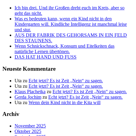
Ich bin drei. Und ihr Großen dreht euch im Kreis, aber so
geht das nicht.
Was es bedeuten kann, wenn ein Kind nicht in den
Kindergarten will. Kindliche Intelligenz ist manchmal leise
und stur.
AUS DER FABRIK DES GEHORSAMS IN EIN FELD
DES STAUNENS.
Wenn Schnickschnack, Konsum und Eitelkeiten das
natürliche Lernen übertönen.
DAS HAT HAND UND FUSS
Neueste Kommentare
Uta
zu
Echt jetzt? Es ist Zeit „Nein“ zu sagen.
Uta
zu
Echt jetzt? Es ist Zeit „Nein“ zu sagen.
Klaus Plachetka
zu
Echt jetzt? Es ist Zeit „Nein“ zu sagen.
Gerda Jochim
zu
Echt jetzt? Es ist Zeit „Nein“ zu sagen.
Uta
zu
Wenn dein Kind nicht in die Kita will
Archiv
November 2025
Oktober 2025