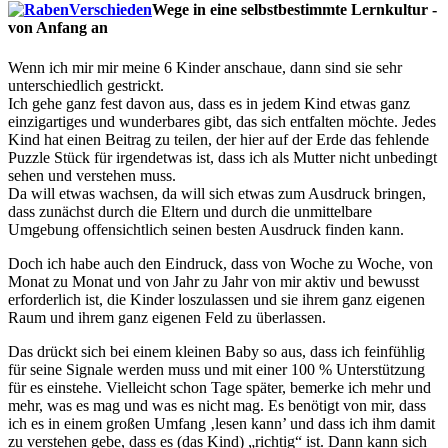
Wege in eine selbstbestimmte Lernkultur -
von Anfang an
Wenn ich mir mir meine 6 Kinder anschaue, dann sind sie sehr
unterschiedlich gestrickt.
Ich gehe ganz fest davon aus, dass es in jedem Kind etwas ganz
einzigartiges und wunderbares gibt, das sich entfalten möchte. Jedes
Kind hat einen Beitrag zu teilen, der hier auf der Erde das fehlende
Puzzle Stück für irgendetwas ist, dass ich als Mutter nicht unbedingt
sehen und verstehen muss.
Da will etwas wachsen, da will sich etwas zum Ausdruck bringen,
dass zunächst durch die Eltern und durch die unmittelbare
Umgebung offensichtlich seinen besten Ausdruck finden kann.
Doch ich habe auch den Eindruck, dass von Woche zu Woche, von
Monat zu Monat und von Jahr zu Jahr von mir aktiv und bewusst
erforderlich ist, die Kinder loszulassen und sie ihrem ganz eigenen
Raum und ihrem ganz eigenen Feld zu überlassen.
Das drückt sich bei einem kleinen Baby so aus, dass ich feinfühlig
für seine Signale werden muss und mit einer 100 % Unterstützung
für es einstehe. Vielleicht schon Tage später, bemerke ich mehr und
mehr, was es mag und was es nicht mag. Es benötigt von mir, dass
ich es in einem großen Umfang ‚lesen kann’ und dass ich ihm damit
zu verstehen gebe, dass es (das Kind) „richtig“ ist. Dann kann sich