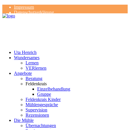
Impressum
Datenschutzerklärung
Kontakt
Rezensionen
Uta Henrich
Wundersames
Lernen
VERlernen
Angebote
Beratung
Feldenkrais
Einzelbehandlung
Gruppe
Feldenkrais Kinder
Mühlengespräche
Supervision
Rezensionen
Die Mühle
Übernachtungen