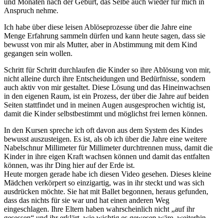
und Monaten nach der Geburt, das Selbe auch wieder für mich in
Anspruch nehme.
Ich habe über diese leisen Ablöseprozesse über die Jahre eine
Menge Erfahrung sammeln dürfen und kann heute sagen, dass sie
bewusst von mir als Mutter, aber in Abstimmung mit dem Kind
gegangen sein wollen.
Schritt für Schritt durchlaufen die Kinder so ihre Ablösung von mir,
nicht alleine durch ihre Entscheidungen und Bedürfnisse, sondern
auch aktiv von mir gestaltet. Diese Lösung und das Hineinwachsen
in den eigenen Raum, ist ein Prozess, der über die Jahre auf beiden
Seiten stattfindet und in meinen Augen ausgesprochen wichtig ist,
damit die Kinder selbstbestimmt und möglichst frei lernen können.
In den Kursen spreche ich oft davon aus dem System des Kindes
bewusst auszusteigen. Es ist, als ob ich über die Jahre eine weitere
Nabelschnur Millimeter für Millimeter durchtrennen muss, damit die
Kinder in ihre eigen Kraft wachsen können und damit das entfalten
können, was ihr Ding hier auf der Erde ist.
Heute morgen gerade habe ich diesen Video gesehen. Dieses kleine
Mädchen verkörpert so einzigartig, was in ihr steckt und was sich
ausdrücken möchte. Sie hat mit Ballet begonnen, heraus gefunden,
dass das nichts für sie war und hat einen anderen Weg
eingeschlagen. Ihre Eltern haben wahrscheinlich nicht „auf ihr
gesessen“ und ihr erklärt, wie wichtig es gewesen wäre, weiterhin