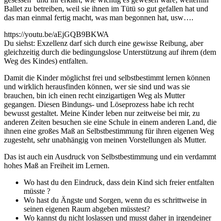
Ballet zu betreiben, weil sie ihnen im Tütü so gut gefallen hat und
das man einmal fertig macht, was man begonnen hat, usw….
https://youtu.be/aEjGQB9BKWA
Du siehst: Exzellenz darf sich durch eine gewisse Reibung, aber
gleichzeitig durch die bedingungslose Unterstützung auf ihrem (dem
Weg des Kindes) entfalten.
Damit die Kinder möglichst frei und selbstbestimmt lernen können
und wirklich herausfinden können, wer sie sind und was sie
brauchen, bin ich einen recht einzigartigen Weg als Mutter
gegangen. Diesen Bindungs- und Löseprozess habe ich recht
bewusst gestaltet. Meine Kinder leben nur zeitweise bei mir, zu
anderen Zeiten besuchen sie eine Schule in einem anderen Land, die
ihnen eine großes Maß an Selbstbestimmung für ihren eigenen Weg
zugesteht, sehr unabhängig von meinen Vorstellungen als Mutter.
Das ist auch ein Ausdruck von Selbstbestimmung und ein verdammt
hohes Maß an Freiheit im Lernen.
Wo hast du den Eindruck, dass dein Kind sich freier entfalten
müsste ?
Wo hast du Ängste und Sorgen, wenn du es schrittweise in
seinen eigenen Raum abgeben müsstest?
Wo kannst du nicht loslassen und musst daher in irgendeiner