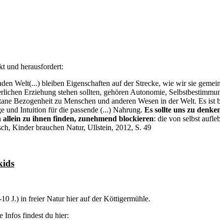
kt und herausfordert:
nden Welt(...) bleiben Eigenschaften auf der Strecke, wie wir sie gem
erlichen Erziehung stehen sollten, gehören Autonomie, Selbstbestimmu
ntane Bezogenheit zu Menschen und anderen Wesen in der Welt. Es ist 
e und Intuition für die passende (...) Nahrung.
Es sollte uns zu denke
n allein zu ihnen finden, zunehmend blockieren
: die von selbst aufle
h, Kinder brauchen Natur, Ullstein, 2012, S. 49
kids
0 J.) in freier Natur hier auf der Köttigermühle.
e Infos findest du hier: