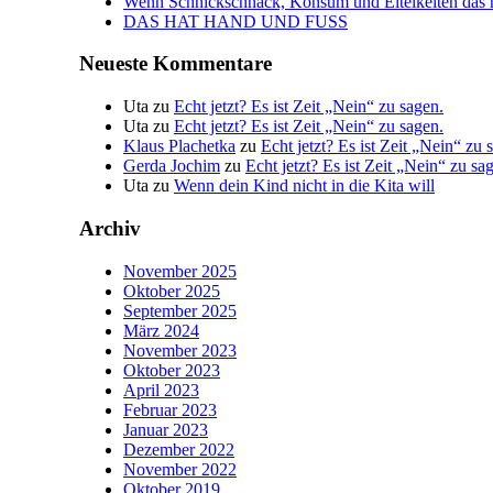
Wenn Schnickschnack, Konsum und Eitelkeiten das n
DAS HAT HAND UND FUSS
Neueste Kommentare
Uta
zu
Echt jetzt? Es ist Zeit „Nein“ zu sagen.
Uta
zu
Echt jetzt? Es ist Zeit „Nein“ zu sagen.
Klaus Plachetka
zu
Echt jetzt? Es ist Zeit „Nein“ zu 
Gerda Jochim
zu
Echt jetzt? Es ist Zeit „Nein“ zu sa
Uta
zu
Wenn dein Kind nicht in die Kita will
Archiv
November 2025
Oktober 2025
September 2025
März 2024
November 2023
Oktober 2023
April 2023
Februar 2023
Januar 2023
Dezember 2022
November 2022
Oktober 2019