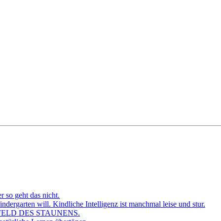
r so geht das nicht.
dergarten will. Kindliche Intelligenz ist manchmal leise und stur.
FELD DES STAUNENS.