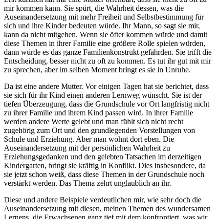
mir kommen kann. Sie spürt, die Wahrheit dessen, was die
Auseinandersetzung mit mehr Freiheit und Selbstbestimmung für
sich und ihre Kinder bedeuten würde. Ihr Mann, so sagt sie mir,
kann da nicht mitgehen. Wenn sie öfter kommen würde und damit
diese Themen in ihrer Familie eine größere Rolle spielen würden,
dann würde es das ganze Familienkonstrukt gefährden. Sie trifft die
Entscheidung, besser nicht zu oft zu kommen. Es tut ihr gut mit mir
zu sprechen, aber im selben Moment bringt es sie in Unruhe.
Da ist eine andere Mutter. Vor einigen Tagen hat sie berichtet, dass
sie sich für ihr Kind einen anderen Lernweg wünscht. Sie ist der
tiefen Überzeugung, dass die Grundschule vor Ort langfristig nicht
zu ihrer Familie und ihrem Kind passen wird. In ihrer Familie
werden andere Werte gelebt und man fühlt sich nicht recht
zugehörig zum Ort und den grundlegenden Vorstellungen von
Schule und Erziehung. Aber man wohnt dort eben. Die
Auseinandersetzung mit der persönlichen Wahrheit zu
Erziehungsgedanken und den gelebten Tatsachen im derzeitigen
Kindergarten, bringt sie kräftig in Konflikt. Dies insbesondere, da
sie jetzt schon weiß, dass diese Themen in der Grundschule noch
verstärkt werden. Das Thema zehrt unglaublich an ihr.
Diese und andere Beispiele verdeutlichen mir, wie sehr doch die
Auseinandersetzung mit diesen, meinen Themen des wundersamen
Lernens, die Erwachsenen ganz tief mit dem konfrontiert, was wir