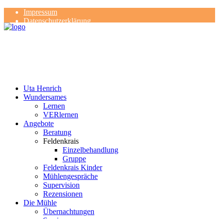
Impressum
Datenschutzerklärung
Kontakt
Rezensionen
Uta Henrich
Wundersames
Lernen
VERlernen
Angebote
Beratung
Feldenkrais
Einzelbehandlung
Gruppe
Feldenkrais Kinder
Mühlengespräche
Supervision
Rezensionen
Die Mühle
Übernachtungen