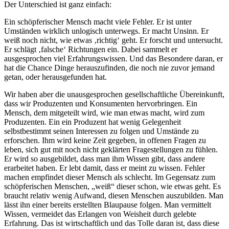
Der Unterschied ist ganz einfach:
Ein schöpferischer Mensch macht viele Fehler. Er ist unter
Umständen wirklich unlogisch unterwegs. Er macht Unsinn. Er
weiß noch nicht, wie etwas ‚richtig‘ geht. Er forscht und untersucht.
Er schlägt ‚falsche‘ Richtungen ein. Dabei sammelt er
ausgesprochen viel Erfahrungswissen. Und das Besondere daran, er
hat die Chance Dinge herauszufinden, die noch nie zuvor jemand
getan, oder herausgefunden hat.
Wir haben aber die unausgesprochen gesellschaftliche Übereinkunft,
dass wir Produzenten und Konsumenten hervorbringen. Ein
Mensch, dem mitgeteilt wird, wie man etwas macht, wird zum
Produzenten. Ein ein Produzent hat wenig Gelegenheit
selbstbestimmt seinen Interessen zu folgen und Umstände zu
erforschen. Ihm wird keine Zeit gegeben, in offenen Fragen zu
leben, sich gut mit noch nicht geklärten Fragestellungen zu fühlen.
Er wird so ausgebildet, dass man ihm Wissen gibt, dass andere
erarbeitet haben. Er lebt damit, dass er meint zu wissen. Fehler
machen empfindet dieser Mensch als schlecht. Im Gegensatz zum
schöpferischen Menschen, „weiß“ dieser schon, wie etwas geht. Es
braucht relativ wenig Aufwand, diesen Menschen auszubilden. Man
lässt ihn einer bereits erstellten Blaupause folgen. Man vermittelt
Wissen, vermeidet das Erlangen von Weisheit durch gelebte
Erfahrung. Das ist wirtschaftlich und das Tolle daran ist, dass diese