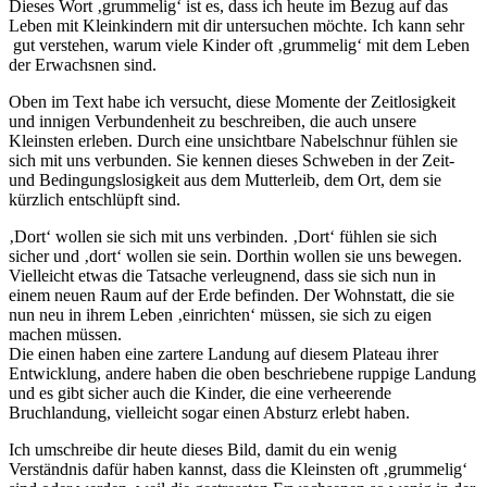
Dieses Wort ‚grummelig‘ ist es, dass ich heute im Bezug auf das
Leben mit Kleinkindern mit dir untersuchen möchte. Ich kann sehr
gut verstehen, warum viele Kinder oft ‚grummelig‘ mit dem Leben
der Erwachsnen sind.
Oben im Text habe ich versucht, diese Momente der Zeitlosigkeit
und innigen Verbundenheit zu beschreiben, die auch unsere
Kleinsten erleben. Durch eine unsichtbare Nabelschnur fühlen sie
sich mit uns verbunden. Sie kennen dieses Schweben in der Zeit-
und Bedingungslosigkeit aus dem Mutterleib, dem Ort, dem sie
kürzlich entschlüpft sind.
‚Dort‘ wollen sie sich mit uns verbinden. ‚Dort‘ fühlen sie sich
sicher und ‚dort‘ wollen sie sein. Dorthin wollen sie uns bewegen.
Vielleicht etwas die Tatsache verleugnend, dass sie sich nun in
einem neuen Raum auf der Erde befinden. Der Wohnstatt, die sie
nun neu in ihrem Leben ‚einrichten‘ müssen, sie sich zu eigen
machen müssen.
Die einen haben eine zartere Landung auf diesem Plateau ihrer
Entwicklung, andere haben die oben beschriebene ruppige Landung
und es gibt sicher auch die Kinder, die eine verheerende
Bruchlandung, vielleicht sogar einen Absturz erlebt haben.
Ich umschreibe dir heute dieses Bild, damit du ein wenig
Verständnis dafür haben kannst, dass die Kleinsten oft ‚grummelig‘