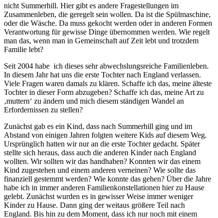
nicht Summerhill. Hier gibt es andere Fragestellungen im
Zusammenleben, die geregelt sein wollen. Da ist die Spülmaschine,
oder die Wäsche. Da muss gekocht werden oder in anderen Formen
Verantwortung für gewisse Dinge übernommen werden. Wie regelt
man das, wenn man in Gemeinschaft auf Zeit lebt und trotzdem
Familie lebt?
Seit 2004 habe ich dieses sehr abwechslungsreiche Familienleben.
In diesem Jahr hat uns die erste Tochter nach England verlassen.
Viele Fragen waren damals zu klären. Schaffe ich das, meine älteste
Tochter in dieser Form abzugeben? Schaffe ich das, meine Art zu
‚muttern‘ zu ändern und mich diesem ständigen Wandel an
Erfordernissen zu stellen?
Zunächst gab es ein Kind, dass nach Summerhill ging und im
Abstand von einigen Jahren folgten weitere Kids auf diesem Weg.
Ursprünglich hatten wir nur an die erste Tochter gedacht. Später
stellte sich heraus, dass auch die anderen Kinder nach England
wollten. Wir sollten wir das handhaben? Konnten wir das einem
Kind zugestehen und einem anderen verneinen? Wie sollte das
finanziell gestemmt werden? Wie konnte das gehen? Über die Jahre
habe ich in immer anderen Familienkonstellationen hier zu Hause
gelebt. Zunächst wurden es in gewisser Weise immer weniger
Kinder zu Hause. Dann ging der weitaus größere Teil nach
England. Bis hin zu dem Moment, dass ich nur noch mit einem