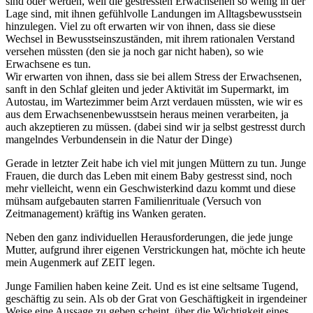
sind oder werden, weil die gestressten Erwachsenen so wenig in der
Lage sind, mit ihnen gefühlvolle Landungen im Alltagsbewusstsein
hinzulegen. Viel zu oft erwarten wir von ihnen, dass sie diese
Wechsel in Bewusstseinszuständen, mit ihrem rationalen Verstand
versehen müssten (den sie ja noch gar nicht haben), so wie
Erwachsene es tun.
Wir erwarten von ihnen, dass sie bei allem Stress der Erwachsenen,
sanft in den Schlaf gleiten und jeder Aktivität im Supermarkt, im
Autostau, im Wartezimmer beim Arzt verdauen müssten, wie wir es
aus dem Erwachsenenbewusstsein heraus meinen verarbeiten, ja
auch akzeptieren zu müssen. (dabei sind wir ja selbst gestresst durch
mangelndes Verbundensein in die Natur der Dinge)
Gerade in letzter Zeit habe ich viel mit jungen Müttern zu tun. Junge
Frauen, die durch das Leben mit einem Baby gestresst sind, noch
mehr vielleicht, wenn ein Geschwisterkind dazu kommt und diese
mühsam aufgebauten starren Familienrituale (Versuch von
Zeitmanagement) kräftig ins Wanken geraten.
Neben den ganz individuellen Herausforderungen, die jede junge
Mutter, aufgrund ihrer eigenen Verstrickungen hat, möchte ich heute
mein Augenmerk auf ZEIT legen.
Junge Familien haben keine Zeit. Und es ist eine seltsame Tugend,
geschäftig zu sein. Als ob der Grat von Geschäftigkeit in irgendeiner
Weise eine Aussage zu geben scheint, über die Wichtigkeit eines