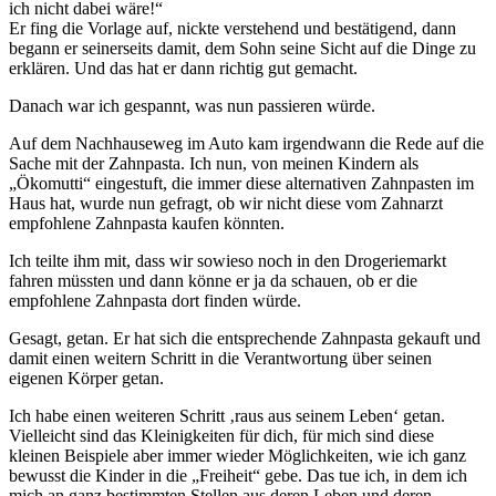
ich nicht dabei wäre!“
Er fing die Vorlage auf, nickte verstehend und bestätigend, dann
begann er seinerseits damit, dem Sohn seine Sicht auf die Dinge zu
erklären. Und das hat er dann richtig gut gemacht.
Danach war ich gespannt, was nun passieren würde.
Auf dem Nachhauseweg im Auto kam irgendwann die Rede auf die
Sache mit der Zahnpasta. Ich nun, von meinen Kindern als
„Ökomutti“ eingestuft, die immer diese alternativen Zahnpasten im
Haus hat, wurde nun gefragt, ob wir nicht diese vom Zahnarzt
empfohlene Zahnpasta kaufen könnten.
Ich teilte ihm mit, dass wir sowieso noch in den Drogeriemarkt
fahren müssten und dann könne er ja da schauen, ob er die
empfohlene Zahnpasta dort finden würde.
Gesagt, getan. Er hat sich die entsprechende Zahnpasta gekauft und
damit einen weitern Schritt in die Verantwortung über seinen
eigenen Körper getan.
Ich habe einen weiteren Schritt ‚raus aus seinem Leben‘ getan.
Vielleicht sind das Kleinigkeiten für dich, für mich sind diese
kleinen Beispiele aber immer wieder Möglichkeiten, wie ich ganz
bewusst die Kinder in die „Freiheit“ gebe. Das tue ich, in dem ich
mich an ganz bestimmten Stellen aus deren Leben und deren