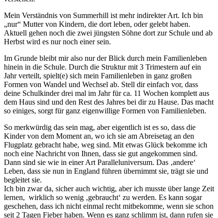
Mein Verständnis von Summerhill ist mehr indirekter Art. Ich bin
„nur“ Mutter von Kindern, die dort leben, oder gelebt haben.
Aktuell gehen noch die zwei jüngsten Söhne dort zur Schule und ab
Herbst wird es nur noch einer sein.
Im Grunde bleibt mir also nur der Blick durch mein Familienleben
hinein in die Schule. Durch die Struktur mit 3 Trimestern auf ein
Jahr verteilt, spielt(e) sich mein Familienleben in ganz großen
Formen von Wandel und Wechsel ab. Stell dir einfach vor, dass
deine Schulkinder drei mal im Jahr für ca. 11 Wochen komplett aus
dem Haus sind und den Rest des Jahres bei dir zu Hause. Das macht
so einiges, sorgt für ganz eigenwillige Formen von Familienleben.
So merkwürdig das sein mag, aber eigentlich ist es so, dass die
Kinder von dem Moment an, wo ich sie am Abreisetag an den
Flugplatz gebracht habe, weg sind. Mit etwas Glück bekomme ich
noch eine Nachricht von Ihnen, dass sie gut angekommen sind.
Dann sind sie wie in einer Art Paralleluniversum. Das ‚andere‘
Leben, dass sie nun in England führen übernimmt sie, trägt sie und
begleitet sie.
Ich bin zwar da, sicher auch wichtig, aber ich musste über lange Zeit
lernen, wirklich so wenig ‚gebraucht‘ zu werden. Es kann sogar
geschehen, dass ich nicht einmal recht mitbekomme, wenn sie schon
seit 2 Tagen Fieber haben. Wenn es ganz schlimm ist, dann rufen sie