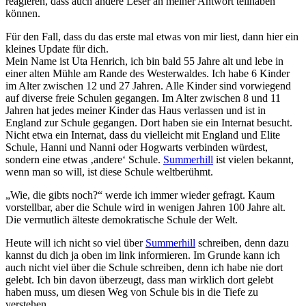
reagieren, dass auch andere Leser an meiner Antwort teilhaben
können.
Für den Fall, dass du das erste mal etwas von mir liest, dann hier ein
kleines Update für dich.
Mein Name ist Uta Henrich, ich bin bald 55 Jahre alt und lebe in
einer alten Mühle am Rande des Westerwaldes. Ich habe 6 Kinder
im Alter zwischen 12 und 27 Jahren. Alle Kinder sind vorwiegend
auf diverse freie Schulen gegangen. Im Alter zwischen 8 und 11
Jahren hat jedes meiner Kinder das Haus verlassen und ist in
England zur Schule gegangen. Dort haben sie ein Internat besucht.
Nicht etwa ein Internat, dass du vielleicht mit England und Elite
Schule, Hanni und Nanni oder Hogwarts verbinden würdest,
sondern eine etwas ‚andere‘ Schule.
Summerhill
ist vielen bekannt,
wenn man so will, ist diese Schule weltberühmt.
„Wie, die gibts noch?“ werde ich immer wieder gefragt. Kaum
vorstellbar, aber die Schule wird in wenigen Jahren 100 Jahre alt.
Die vermutlich älteste demokratische Schule der Welt.
Heute will ich nicht so viel über
Summerhill
schreiben, denn dazu
kannst du dich ja oben im link informieren. Im Grunde kann ich
auch nicht viel über die Schule schreiben, denn ich habe nie dort
gelebt. Ich bin davon überzeugt, dass man wirklich dort gelebt
haben muss, um diesen Weg von Schule bis in die Tiefe zu
verstehen.