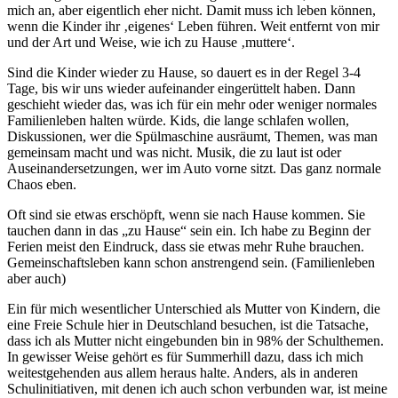
mich an, aber eigentlich eher nicht. Damit muss ich leben können,
wenn die Kinder ihr ‚eigenes‘ Leben führen. Weit entfernt von mir
und der Art und Weise, wie ich zu Hause ‚muttere‘.
Sind die Kinder wieder zu Hause, so dauert es in der Regel 3-4
Tage, bis wir uns wieder aufeinander eingerüttelt haben. Dann
geschieht wieder das, was ich für ein mehr oder weniger normales
Familienleben halten würde. Kids, die lange schlafen wollen,
Diskussionen, wer die Spülmaschine ausräumt, Themen, was man
gemeinsam macht und was nicht. Musik, die zu laut ist oder
Auseinandersetzungen, wer im Auto vorne sitzt. Das ganz normale
Chaos eben.
Oft sind sie etwas erschöpft, wenn sie nach Hause kommen. Sie
tauchen dann in das „zu Hause“ sein ein. Ich habe zu Beginn der
Ferien meist den Eindruck, dass sie etwas mehr Ruhe brauchen.
Gemeinschaftsleben kann schon anstrengend sein. (Familienleben
aber auch)
Ein für mich wesentlicher Unterschied als Mutter von Kindern, die
eine Freie Schule hier in Deutschland besuchen, ist die Tatsache,
dass ich als Mutter nicht eingebunden bin in 98% der Schulthemen.
In gewisser Weise gehört es für Summerhill dazu, dass ich mich
weitestgehenden aus allem heraus halte. Anders, als in anderen
Schulinitiativen, mit denen ich auch schon verbunden war, ist meine