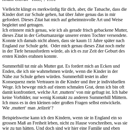
Vielleicht klingt es merkwürdig für dich, aber, die Tatsache, dass die
Kinder dort zur Schule gehen, hat über Jahre genau das in mir
gefordert. Dieses Zitat hat mich auf geheimnisvolle Art und Weise
begleitet und getragen.
Ich erinnere mich genau, wie ich als gerade frisch gebackene Mutter,
dieses Zitat in der Geburtsanzeige unserer ersten Tochter versendete.
Konnte ich damals nicht ahnen, dass sie kaum 11 Jahre später nach
England zur Schule geht. Oder mich genau dieses Zitat noch mehr
in der Tiefe herausfordern würde, als ich es zur Zeit der Geburt des
ersten Kindes erahnen konnte.
Summerhill tut mir als Mutter gut. Es fordert mich an Ecken und
Enden, die ich nie wahrnehmen würde, wenn die Kinder in der
Nähe zur Schule gehen würden. Summerhill testet in aller
Konsequenz mein Vertrauen in die Kinder und ihre je individuellen
Wege. Ich bewege mich auf einem schmalen Grat, denn ich bin oft
damit konfrontiert, welche Art ‚muttern’ von mir gefragt ist. Ich habe
keine Vorbilder, nur wenig Kontakt zu anderen Summerhill Müttern.
Ich muss es in den kleinen oder großen Fragen selbst entwickeln.
Wie ‚muttert‘ man ‚teilzeit‘?
Beispielsweise kann ich den Kindern, wenn sie in England ein so
grossen Maß an Freiheit leben, nicht zu Hause vorschreiben, was sie
wie zu tun hätten. Und doch sind wir hier eine Familie und eben