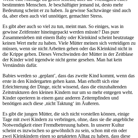
bestimmten Menschen. Je beschäftigter jemand ist, desto mehr
Bedeutung scheint er zu haben. Ja gewisse Sachzwänge sind auch
da, aber eben auch viel unnötiger, gemachter Stress.
Es gibt aber auch so viel zu tun, meint man. So einiges, was in
gewisse Zeitfenster hineingepackt werden müsste? Das pure
Zusammenleben mit einem Baby oder Kleinkind scheint heutzutage
keinen Wert mehr zu haben. Viele Mütter meinen sich verteidigen zu
müssen, wenn sie nicht Arbeiten gehen oder das Kleinkind nicht in
die Krippe geben. Dieses Verschwinden der Mütter in der Zeitblase
der Kinder wird irgendwie nicht gerne gesehen. Man hat kein
Verständnis dafür.
Babies werden so ‚geplant’, dass das zweite Kind kommt, wenn das
erste in den Kindergarten gehen kann. Man erhofft sich eine
Erleichterung der Dinge, nicht wissend, dass die einzuhaltenden
Zeitstrukturen den kleinen Kindern nur um so mehr entgegen weht.
Kinder operieren in einem ganz anderen Zeitempfinden und
benötigen auch diese ‚nicht Taktung‘ im Äußeren.
Es gibt die jungen Mütter, die sich nicht vorstellen können, einige
Tage mit zwei Kindern zu verbringen, ohne, dass sie die angebliche
Notwendigkeit einer Fremdbetreuung haben. In unserer Kultur
scheint es inzwischen so gewöhnlich zu sein, schon mit ein oder
zwei Kleinkindern einen so getakteten Alltag zu haben, dass diese