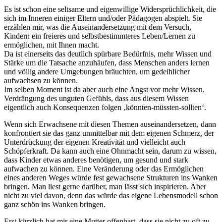
Es ist schon eine seltsame und eigenwillige Widersprüchlichkeit, die
sich im Inneren einiger Eltern und/oder Pädagogen abspielt. Sie
erzählen mir, was die Auseinandersetzung mit dem Versuch,
Kindern ein freieres und selbstbestimmteres Leben/Lernen zu
ermöglichen, mit Ihnen macht.
Da ist einerseits das deutlich spürbare Bedürfnis, mehr Wissen und
Stärke um die Tatsache anzuhäufen, dass Menschen anders lernen
und völlig andere Umgebungen bräuchten, um gedeihlicher
aufwachsen zu können.
Im selben Moment ist da aber auch eine Angst vor mehr Wissen.
Verdrängung des unguten Gefühls, dass aus diesem Wissen
eigentlich auch Konsequenzen folgen ‚könnten-müssten-sollten‘.
Wenn sich Erwachsene mit diesen Themen auseinandersetzen, dann
konfrontiert sie das ganz unmittelbar mit dem eigenen Schmerz, der
Unterdrückung der eigenen Kreativität und vielleicht auch
Schöpferkraft. Da kann auch eine Ohnmacht sein, darum zu wissen,
dass Kinder etwas anderes benötigen, um gesund und stark
aufwachen zu können. Eine Veränderung oder das Ermöglichen
eines anderen Weges würde fest gewachsene Strukturen ins Wanken
bringen. Man liest gerne darüber, man lässt sich inspirieren. Aber
nicht zu viel davon, denn das würde das eigene Lebensmodell schon
ganz schön ins Wanken bringen.
Erst kürzlich hat mir eine Mutter offenbart, dass sie nicht zu oft zu