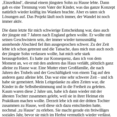
‚Einzelkind‘, diesmal einem jüngsten Sohn zu Hause lebte. Dann
gab es eine Trennung vom Vater der Kinder, was das ganze Konzept
natürlich wieder kräftig ins Wanken brachte. Aber es taten sich
Lösungen auf. Das Projekt läuft noch immer, der Wandel ist noch
immer aktiv.
Die dann letzte für mich schwierige Entscheidung war, dass auch
der jüngste mit 7 Jahren nach England gehen wollte. Er wollte mit
seinen Geschwistern sein, der immer wieder turnusmäßig
anstehende Abschied fiel ihm ausgesprochen schwer. Zu der Zeit
lebte ich schon getrennt und die Tatsache, dass mich nun auch noch
der jüngste Sohn verlassen wollte, hat mich sehr stark
herausgefordert. Es hatte zur Konsequenz, dass ich von dem
Moment an, wo er mit den anderen das Haus verläßt, plötzlich ganz
alleine zu Hause war. Eine Mutter einer Großfamilie, die nach
Jahren des Trubels und der Geschäftigkeit von einem Tag auf den
anderen ganz alleine lebt. Das war eine sehr schwere Zeit – und ich
habe sie gemeistert. Mein Leitgedanke zu allen Zeiten war, die
Kinder in die Selbstbestimmung und in die Freiheit zu geleiten.
Kaum waren diese 2 Jahre um, habe ich dann wieder mit der
ältesten Tochter zusammen gelebt, weil sie in ihrer Heimat ein
Praktikum machen wollte. Derzeit lebe ich mit der dritten Tochter
zusammen zu Hause, weil diese sich dazu entschieden hatte,
nochmal ‚zu Hause‘ zu erleben. Sie macht gerade ein freiwilliges
soziales Jahr, bevor sie mich im Herbst vermutlich wieder verlässt.