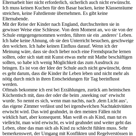
Elternarbeit hier nicht erforderlich, sicherlich auch nicht erwünscht.
Ich muss keinen Kuchen für den Basar backen, keine Klassenräume
streichen, keine Fahrdienste übernehmen. Es gibt keine
Elternabende.
Mit der Reise der Kinder nach England, durchschreiten sie in
gewisser Weise eine Schleuse. Von dem Moment an, wo sie von der
Schule entgegengenommen werden, führen sie ein ‚anderes‘ Leben.
Ich habe keine Ahnung, ob sie den Unterricht besuchen, geschweige
den welchen. Ich habe keinen Einfluss darauf. Wenn ich der
Meinung wäre, dass sie doch lieber noch eine Fremdsprache lernen
sollten, oder sich statt mit Kunst etwas mehr mit Mathe beschäftigen
sollten, so habe ich wenig Möglichkeit das zum Ausdruck zu
bringen. Es ist von der Idee der Schule auch nicht gewünscht, denn
es geht darum, dass die Kinder ihr Leben leben und nicht mehr als
nötig durch mich in ihren Entscheidungen für Tag beeinflusst
werden.
Oftmals bekomme ich erst bei Erzählungen, zurück am heimischen
Küchentisch mit, dass der oder die beim ‚sneeking out‘ erwischt
wurde. So nennt es sich, wenn man nachts, nach ‚dem Licht aus‘,
das eigene Zimmer verlässt und bei irgendwelchen Nachtaktivitäten
erwischt wird. Das wird geahndet, in den meisten Fällen nicht
wirklich hart, aber konsequent. Man weiß es als Kind, man tut es
vielleicht, man wird erwischt, es wird geahndet und weiter geht das
Leben, ohne das man sich als Kind zu schlecht fühlen muss. Sehr
bemerkenswert, der Umgang mit Konflikten und Regelverstössen in