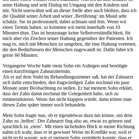
seine Haltung und sein Dialog im Umgang mit den Kindern und
mir. Nicht unerwähnt soll an dieser Stelle aber auch bleiben, dass ich
die Qualität seiner Arbeit und seiner ‚Berührung‘ im Mund sehr
schätze. Sie ist professionell, dabei achtsam und fein. Wenn wir
einen Termin haben, so kommen wir meist innerhalb von 10
Minuten dran. Das ist heutzutage keine Selbstverständlichkeit, für
mich aber ein Zeichen seiner Haltung gegenüber der Patienten. Ich
mag es, mich mit Menschen zu umgeben, die eine Haltung vertreten,
die den Bedürfnissen der Menschen zugewandt ist. Dafür fahre ich
gerne 60 Minuten.
Vergangene Woche hatte mein Sohn ein Anliegen und benötigte
einen kurzfristigen Zahnarzttermin.
Als er auf dem Stuhl im Behandlungszimmer saß, hat der Zahnarzt
sich dafür entschieden, den fragwürdigen Zahn nochmal ein paar
Monate unter Beobachtung zu stellen. Er hat meinem Sohn erklärt,
dass der Zahn damit nochmal die Gelegenheit habe, sich zu
remineralisieren. Wenn das nicht klappen würde, dann könne man
diesen Zahn später immer noch behandeln.
Mein Sohn fragte nun, ob er irgendetwas dazu tun könne, um dem
Zahn zu ‚helfen‘. Der Zahnarzt fing also an, etwas zu grinsen und
sprachlich zu ‚eiern‘. Mit einen lächelnden Blick in meine Richtung
nahm ich wahr, dass er in gewisser Weise im Konflikt war, weil er
nicht recht wusste, wie er meinem Sohn vermitteln konnte, dass er