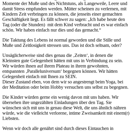
Momente der Muße und des Nichtstuns, als Langeweile, Leere und
damit Stress empfunden werden. Mütter scheinen zu verlernen, mit
Kindern Zeit verbringen zu können, die jenseits einer gemachten
Geschäftigkeit liegt. Es fällt schwer zu sagen: „Ich habe heute den
Tag (oder die Stunden) mit dem Kind verbracht und es war einfach
schön. Wir haben einfach nur dies und das gemacht.“
Die Taktung des Lebens ist normal geworden und die Stille und
Muße und Zeitlosigkeit stressen uns. Das ist doch seltsam, oder?
Unsäglicherweise sind dies genau die ‚Zeiten‘, in denen die
Kleinsten gute Gelegenheit hätten mit uns in Verbindung zu sein.
Wir würden ihnen auf ihrem Plateau in ihrem gewohnten,
entspannten ‚Paralleluniversum‘ begegnen können. Wir hätten
Gelegenheit einfach mit Ihnen zu SEIN.
Dieser Zustand eben, von dem wir so angestrengt beim Yoga, bei
der Meditation oder beim Hobby versuchen uns selbst zu begegnen.
Die Kinder würden gerne ein wenig davon mit uns haben. Wir
übersehen ihre ungezählten Einladungen über den Tag. Sie
wünschen sich mit uns in genau diese Welt, die uns ähnlich nähren
würde, wie die vielleicht verlorene, intime Zweisamkeit mit einem(r)
Liebsten.
Wenn wir doch alle genährt sind durch dieses Eintauchen in