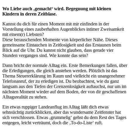
Wo Liebe auch ‚gemacht‘ wird. Begegnung mit kleinen
Kindern in deren Zeitblase.
Kannst du dich für einen Moment mit mir einfinden in der
Vorstellung eines zauberhaften Augenblickes intimer Zweisamkeit
mit einem(r) Liebsten?
Diese berauschenden Momente von körperlicher Nähe. Dieses
gemeinsame Eintauchen in Zeitlosigkeit und das Erstaunen beim
Blick auf die Uhr. Du kannst nicht glauben, dass gerade vier
Stunden vergangen sind. Wie konnte das sein?
Dann bricht der normale Alltag ein. Erste Bemerkungen fallen, über
die Erledigungen, die gleich anstehen werden. Plötzlich ist das
Thema Steuererklärung im Raum und vielleicht ein unangenehmer
Telefonanruf, der zu erledigen ist. Du beobachtest, wie du ganz
langsam aus den Tiefen der Grenzenlosigkeit auftauchst, nur um im
nächsten Moment wieder auf dem Boden, der von dir geschaffenen
Alltagsrealität zu stehen.
Ein etwas ruppiger Landeanflug im Alltag läßt dich etwas
sehnsüchtig zurückblicken, aber das wundersame Zeitfenster hat
sich verschlossen. Etwas ‚grummelig‘ gehst du dem Rest des Tages
entgegen, leicht verträumt, doch die ‚To-do-Liste‘ ruft.