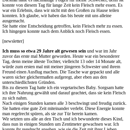
konnte von diesem Tag für lange Zeit kein Fleisch mehr essen. Es
war ein Erlebnis, dass wir nicht mit den Großen zu Hause teilen
konnten. Ich glaube, wir haben das bis heute mit uns alleine
ausgemacht.
Sie hatte eine Entscheidung getroffen, kein Fleisch mehr zu essen.
Ich hingegen konnte nach dem Anblick noch Fleisch essen.
[newsletter]
Ich muss so etwa 29 Jahre alt gewesen sein
und war im Jahr
zuvor das erste mal Mutter geworden. Heute war ein besonderer
Tag, denn meine älteste Tochter, vielleicht 13 oder 14 Monate alt,
würde zum ersten mal mit meiner jüngeren Schwester und ihrem
Freund einen Ausflug machen. Die Tasche war gepackt und alle
waren sicher gleichermaßen aufgeregt, aber eben aus den
unterschiedlichsten Gründen.
Bis zu diesem Tag hatte ich ein vegetarisches Baby. Sorgsam hatte
ich ihre Nahrung gewählt und darauf geachtet, dass sie kein Fleisch
zu sich nahm.
Nach einigen Stunden kamen alle 3 beschwingt und freudig zurück.
Sie hatten eine gute Zeit miteinander verlebt. Diese Energie konnte
man regelrecht spüren, als sie zur Tür herein kamen.
Wir setzten uns alle an den Tisch und ich bewunderte dieses Kind,
dass nun in einigen Stunden um Zentimeter gewachsen war. Ich
konnte ihr regelrecht ansehen, wie sie die Zeit mit ihrer Lieben