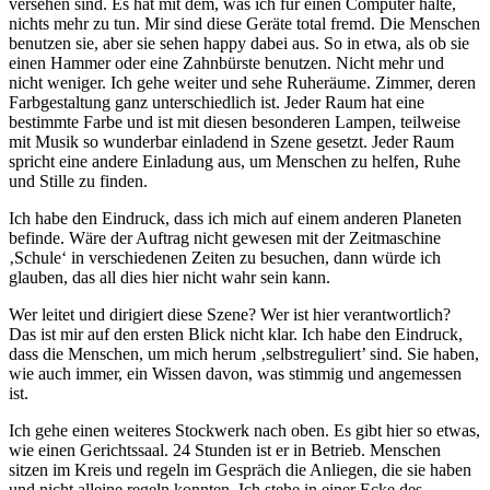
versehen sind. Es hat mit dem, was ich für einen Computer halte,
nichts mehr zu tun. Mir sind diese Geräte total fremd. Die Menschen
benutzen sie, aber sie sehen happy dabei aus. So in etwa, als ob sie
einen Hammer oder eine Zahnbürste benutzen. Nicht mehr und
nicht weniger. Ich gehe weiter und sehe Ruheräume. Zimmer, deren
Farbgestaltung ganz unterschiedlich ist. Jeder Raum hat eine
bestimmte Farbe und ist mit diesen besonderen Lampen, teilweise
mit Musik so wunderbar einladend in Szene gesetzt. Jeder Raum
spricht eine andere Einladung aus, um Menschen zu helfen, Ruhe
und Stille zu finden.
Ich habe den Eindruck, dass ich mich auf einem anderen Planeten
befinde. Wäre der Auftrag nicht gewesen mit der Zeitmaschine
‚Schule‘ in verschiedenen Zeiten zu besuchen, dann würde ich
glauben, das all dies hier nicht wahr sein kann.
Wer leitet und dirigiert diese Szene? Wer ist hier verantwortlich?
Das ist mir auf den ersten Blick nicht klar. Ich habe den Eindruck,
dass die Menschen, um mich herum ‚selbstreguliert’ sind. Sie haben,
wie auch immer, ein Wissen davon, was stimmig und angemessen
ist.
Ich gehe einen weiteres Stockwerk nach oben. Es gibt hier so etwas,
wie einen Gerichtssaal. 24 Stunden ist er in Betrieb. Menschen
sitzen im Kreis und regeln im Gespräch die Anliegen, die sie haben
und nicht alleine regeln konnten. Ich stehe in einer Ecke des