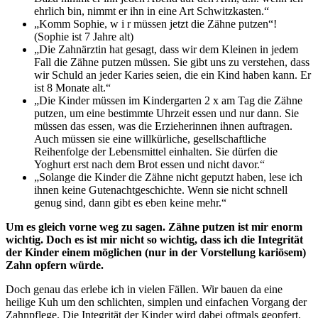
ehrlich bin, nimmt er ihn in eine Art Schwitzkasten.“
„Komm Sophie, w i r müssen jetzt die Zähne putzen“!
(Sophie ist 7 Jahre alt)
„Die Zahnärztin hat gesagt, dass wir dem Kleinen in jedem
Fall die Zähne putzen müssen. Sie gibt uns zu verstehen, dass
wir Schuld an jeder Karies seien, die ein Kind haben kann. Er
ist 8 Monate alt.“
„Die Kinder müssen im Kindergarten 2 x am Tag die Zähne
putzen, um eine bestimmte Uhrzeit essen und nur dann. Sie
müssen das essen, was die Erzieherinnen ihnen auftragen.
Auch müssen sie eine willkürliche, gesellschaftliche
Reihenfolge der Lebensmittel einhalten. Sie dürfen die
Yoghurt erst nach dem Brot essen und nicht davor.“
„Solange die Kinder die Zähne nicht geputzt haben, lese ich
ihnen keine Gutenachtgeschichte. Wenn sie nicht schnell
genug sind, dann gibt es eben keine mehr.“
Um es gleich vorne weg zu sagen. Zähne putzen ist mir enorm
wichtig. Doch es ist mir nicht so wichtig, dass ich die Integrität
der Kinder einem möglichen (nur in der Vorstellung kariösem)
Zahn opfern würde.
Doch genau das erlebe ich in vielen Fällen. Wir bauen da eine
heilige Kuh um den schlichten, simplen und einfachen Vorgang der
Zahnpflege. Die Integrität der Kinder wird dabei oftmals geopfert.