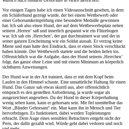
Wunsch nach blindem Gehorsam in vielen Bereichen.
Vor einigen Tagen habe ich einen Videoausschnitt gesehen, in dem
ein Schäferhund gezeigt wurde, der bei einem Wettbewerb oder
einer Gehorsamkeitsprüfung eine besondere Medaille gewonnen
hat. Ich sah also einen Hund, der auf dem Wettbewerbsplatz neben
seinem ‚Herren‘ saß und innerlich gespannt wie ein Flitzebogen
war. Ich sah ein ‚Herrchen‘, der gut durchtrainiert war und der in
seiner ganzen Erscheinung wie ein Soldat aussah. Er verzog keine
Miene und man hatte den Eindruck, dass er einen Stock verschluckt
haben könnte. Der Wettbewerb startete und die beiden liefen los.
Offensichtlich war die Aufgabe, dass der Hund seinem ‚Herrchen’
folgt, das ganze ohne Leine und mit einem Minimum an körperlich
sichtbaren Anweisungen.
Der Hund war in der Art trainiert, dass er mit dem Kopf beim
Laufen in den Himmel schaute. Eine unnatürliche Haltung für einen
Hund. Das Ganze sah etwas skurril aus, aber offensichtlich
entsprach es den gestellten Anforderung, ja wurde sogar als
ausgezeichnet angesehen. Da der Hund in dieser Körperhaltung
wenig sehen kann, kann er gehorsam sein. Mir fiel unmittelbar das
Wort „Blinder Gehorsam“ ein. Man kann ihn in Mensch und Tier
hervorbringen. Es funktioniert, dabei werden Topleistungen
erbracht. Dem Auge eines sensiblen Betrachters entgeht nicht der
Preis, der dafür gezahlt wird. Würde geht dabei verloren und noch
viel mehr.