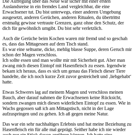
Die Aufregung über das Neue war sicher mit einer ersten
Auslandsreise in ein fremdes Land vergleichbar, die eine
Erwachsener tut. Du bist unterwegs, einer anderen Umgebung
ausgesetzt, anderen Gerüchen, anderen Ritualen, du übertrittst
erstmalig gewisse vertraute Grenzen, ganz ohne den Schutz, der
dich für gewöhnlich umgibt. Du bist sehr verletzlich.
Auch die Gerüche beim Kochen waren mir fremd und so geschah
es, dass das Mittagessen auf dem Tisch stand.
Es war eine seltsame, dicke, mehlig blasse Suppe, deren Geruch mir
schon der Magen verschloss.
Ich sollte essen und man wollte mir mit Sicherheit gut. Aber man
zwang mich diesen Eintopf mit Hasenfleisch zu essen. Irgendwie
bekam ich heraus, dass es sich um genau das Fleisch dieser Tiere
handelte, die ich noch kurze Zeit zuvor gestreichelt und ‚liebgehabt‘
hatte.
Etwas Schweres lag auf meinem Magen und verschloss meinen
Bauch, aber darauf nahmen die Erwachsenen keine Rücksicht,
sondern zwangen mich diesen widerlichen Eintopf zu essen. Wie in
Wachs gegossen saß ich am Mittagstisch, nicht in der Lage
aufzuspringen und zu gehen. Ich aß gegen meine Natur.
Das war ein sehr nachhaltiges Erlebnis und hat meine Beziehung zu
Hasenfleisch ein für alle mal geprägt. Seither habe ich nie wieder
auch nur ein Stück davon anrühren können. Ich hatte eine