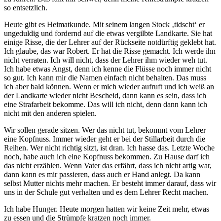
so entsetzlich.
Heute gibt es Heimatkunde. Mit seinem langen Stock ‚tidscht‘ er
ungeduldig und fordernd auf die etwas vergilbte Landkarte. Sie hat
einige Risse, die der Lehrer auf der Rückseite notdürftig geklebt hat.
Ich glaube, das war Robert. Er hat die Risse gemacht. Ich werde ihn
nicht verraten. Ich will nicht, dass der Lehrer ihm wieder weh tut.
Ich habe etwas Angst, denn ich kenne die Flüsse noch immer nicht
so gut. Ich kann mir die Namen einfach nicht behalten. Das muss
ich aber bald können. Wenn er mich wieder aufruft und ich weiß an
der Landkarte wieder nicht Bescheid, dann kann es sein, dass ich
eine Strafarbeit bekomme. Das will ich nicht, denn dann kann ich
nicht mit den anderen spielen.
Wir sollen gerade sitzen. Wer das nicht tut, bekommt vom Lehrer
eine Kopfnuss. Immer wieder geht er bei der Stillarbeit durch die
Reihen. Wer nicht richtig sitzt, ist dran. Ich hasse das. Letzte Woche
noch, habe auch ich eine Kopfnuss bekommen. Zu Hause darf ich
das nicht erzählen. Wenn Vater das erfährt, dass ich nicht artig war,
dann kann es mir passieren, dass auch er Hand anlegt. Da kann
selbst Mutter nichts mehr machen. Er besteht immer darauf, dass wir
uns in der Schule gut verhalten und es dem Lehrer Recht machen.
Ich habe Hunger. Heute morgen hatten wir keine Zeit mehr, etwas
zu essen und die Strümpfe kratzen noch immer.