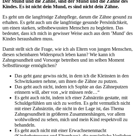
Der Mund und die Zähne, sind der Mund und die Zähne des
Kindes. Es ist nicht dein Mund, es sind nicht dein Zähne.
Es geht um die langfristige Zahnpflege, darum die Zähne gesund zu
erhalten. Es geht auch um die langfristige gesunde Persönlichkeit,
um einen starken, selbstbewussten Menschen zu begleiten. Das
bedeutet, dass ich mich in gewisser Weise auch aus dem ’Mund’ des
Kindes heraushalten muss.
Damit stellt sich die Frage, wie ich als Eltern von jungen Menschen,
diesen scheinbaren Widerspruch leben kann? Wie kann ich
Zahngesundheit und Vorsorge betreiben und im selben Moment
Selbstfürsorge ermöglichen?
Das geht ganz gewiss nicht, in dem ich die Kleinsten in den
Schwitzkasten nehme, um ihnen die Zähne zu putzen.
Das geht auch nicht, indem ich Sophie an das Zähneputzen
erinnern will, aber von „wir müssen rede…“
Es geht auch nicht, indem ich einer Zahnärztin gestatte, mit
Schuldgefühlen um sich zu werfen. Es geht vermutlich nicht
mit einer Zahnärztin, die nicht in der Lage ist, das Thema
Zahngesundheit in größeren Zusammenhängen, vor allem
wohlwollend zu sehen, mich und mein Kind respektvoll zu
behandeln.
Es geht auch nicht mit einer Erwachsenenmacht
(Kinderbetreuung und Elternhaus), die persönliche Vorlieben