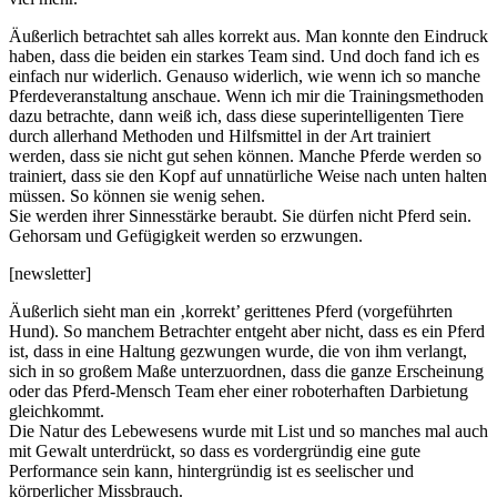
Äußerlich betrachtet sah alles korrekt aus. Man konnte den Eindruck
haben, dass die beiden ein starkes Team sind. Und doch fand ich es
einfach nur widerlich. Genauso widerlich, wie wenn ich so manche
Pferdeveranstaltung anschaue. Wenn ich mir die Trainingsmethoden
dazu betrachte, dann weiß ich, dass diese superintelligenten Tiere
durch allerhand Methoden und Hilfsmittel in der Art trainiert
werden, dass sie nicht gut sehen können. Manche Pferde werden so
trainiert, dass sie den Kopf auf unnatürliche Weise nach unten halten
müssen. So können sie wenig sehen.
Sie werden ihrer Sinnesstärke beraubt. Sie dürfen nicht Pferd sein.
Gehorsam und Gefügigkeit werden so erzwungen.
[newsletter]
Äußerlich sieht man ein ‚korrekt’ gerittenes Pferd (vorgeführten
Hund). So manchem Betrachter entgeht aber nicht, dass es ein Pferd
ist, dass in eine Haltung gezwungen wurde, die von ihm verlangt,
sich in so großem Maße unterzuordnen, dass die ganze Erscheinung
oder das Pferd-Mensch Team eher einer roboterhaften Darbietung
gleichkommt.
Die Natur des Lebewesens wurde mit List und so manches mal auch
mit Gewalt unterdrückt, so dass es vordergründig eine gute
Performance sein kann, hintergründig ist es seelischer und
körperlicher Missbrauch.