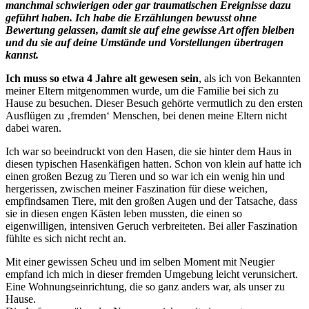
manchmal schwierigen oder gar traumatischen Ereignisse dazu
geführt haben. Ich habe die Erzählungen bewusst ohne
Bewertung gelassen, damit sie auf eine gewisse Art offen bleiben
und du sie auf deine Umstände und Vorstellungen übertragen
kannst.
Ich muss so etwa 4 Jahre alt gewesen sein
, als ich von Bekannten
meiner Eltern mitgenommen wurde, um die Familie bei sich zu
Hause zu besuchen. Dieser Besuch gehörte vermutlich zu den ersten
Ausflügen zu ‚fremden‘ Menschen, bei denen meine Eltern nicht
dabei waren.
Ich war so beeindruckt von den Hasen, die sie hinter dem Haus in
diesen typischen Hasenkäfigen hatten. Schon von klein auf hatte ich
einen großen Bezug zu Tieren und so war ich ein wenig hin und
hergerissen, zwischen meiner Faszination für diese weichen,
empfindsamen Tiere, mit den großen Augen und der Tatsache, dass
sie in diesen engen Kästen leben mussten, die einen so
eigenwilligen, intensiven Geruch verbreiteten. Bei aller Faszination
fühlte es sich nicht recht an.
Mit einer gewissen Scheu und im selben Moment mit Neugier
empfand ich mich in dieser fremden Umgebung leicht verunsichert.
Eine Wohnungseinrichtung, die so ganz anders war, als unser zu
Hause.