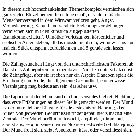
In diesem sich hochschaukelnden Themenkomplex vermischen sich
ganz vielen Einzelthemen. Ich erlebe es oft, dass der einfache
Menschenverstand in dem Wirrwarr verloren geht. Angst,
Verunsicherung, Schuld und veraltete Erziehungsvorstellungen
vermischen sich mit den künstlich aufgeplusterten
‚Zahnkomplexitäten‘. Unnötige Verletzungen körperlicher und
seelischer Art entstehen, all das müsste nicht sein, wenn wir uns nur
mal ein Stück entspannt zurücklehnen und 5 gerade sein lassen
würden.
Die Zahngesundheit hängt von den unterschiedlichsten Faktoren ab.
Da ist das Zähneputzen nur einer davon. Nicht zu unterschätzen ist
die Zahnpflege, aber sie ist eben nur ein Aspekt. Daneben spielt die
Ernährung eine Rolle, die allgemeine Gesundheit, eine gewisse
Veranlagung mag bedeutsam sein, das Alter usw.
Die Lippen und der Mund sind ein hochsensibles Gebiet. Nicht nur,
dass erste Erfahrungen an dieser Stelle gemacht werden. Der Mund
ist der ummittelbare Eingang für die erste äußere Nahrung, das
Stillen von jedweden Bedürfnissen findet genau hier zunächst eine
Zentrale. Der Mund berührt, untersucht, empfindet, nimmt auf,
spuckt aus, zeigt in seinen feinen Nuancen jedwede Gefühlsregung.
Der Mund freut sich, zeigt Abneigung, küsst oder verschliesst sich.