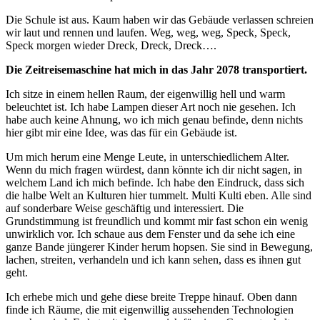
Die Schule ist aus. Kaum haben wir das Gebäude verlassen schreien
wir laut und rennen und laufen. Weg, weg, weg, Speck, Speck,
Speck morgen wieder Dreck, Dreck, Dreck….
Die Zeitreisemaschine hat mich in das Jahr 2078 transportiert.
Ich sitze in einem hellen Raum, der eigenwillig hell und warm
beleuchtet ist. Ich habe Lampen dieser Art noch nie gesehen. Ich
habe auch keine Ahnung, wo ich mich genau befinde, denn nichts
hier gibt mir eine Idee, was das für ein Gebäude ist.
Um mich herum eine Menge Leute, in unterschiedlichem Alter.
Wenn du mich fragen würdest, dann könnte ich dir nicht sagen, in
welchem Land ich mich befinde. Ich habe den Eindruck, dass sich
die halbe Welt an Kulturen hier tummelt. Multi Kulti eben. Alle sind
auf sonderbare Weise geschäftig und interessiert. Die
Grundstimmung ist freundlich und kommt mir fast schon ein wenig
unwirklich vor. Ich schaue aus dem Fenster und da sehe ich eine
ganze Bande jüngerer Kinder herum hopsen. Sie sind in Bewegung,
lachen, streiten, verhandeln und ich kann sehen, dass es ihnen gut
geht.
Ich erhebe mich und gehe diese breite Treppe hinauf. Oben dann
finde ich Räume, die mit eigenwillig aussehenden Technologien