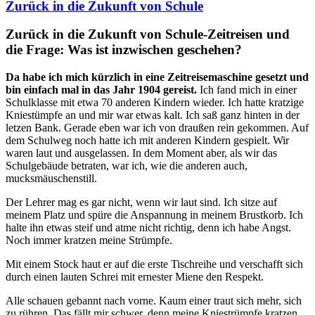
Zurück in die Zukunft von Schule
Zurück in die Zukunft von Schule-Zeitreisen und
die Frage: Was ist inzwischen geschehen?
Da habe ich mich kürzlich in eine Zeitreisemaschine gesetzt und
bin einfach mal in das Jahr 1904 gereist.
Ich fand mich in einer
Schulklasse mit etwa 70 anderen Kindern wieder. Ich hatte kratzige
Kniestümpfe an und mir war etwas kalt. Ich saß ganz hinten in der
letzen Bank. Gerade eben war ich von draußen rein gekommen. Auf
dem Schulweg noch hatte ich mit anderen Kindern gespielt. Wir
waren laut und ausgelassen. In dem Moment aber, als wir das
Schulgebäude betraten, war ich, wie die anderen auch,
mucksmäuschenstill.
Der Lehrer mag es gar nicht, wenn wir laut sind. Ich sitze auf
meinem Platz und spüre die Anspannung in meinem Brustkorb. Ich
halte ihn etwas steif und atme nicht richtig, denn ich habe Angst.
Noch immer kratzen meine Strümpfe.
Mit einem Stock haut er auf die erste Tischreihe und verschafft sich
durch einen lauten Schrei mit ernester Miene den Respekt.
Alle schauen gebannt nach vorne. Kaum einer traut sich mehr, sich
zu rühren. Das fällt mir schwer, denn meine Kniestrümpfe kratzen