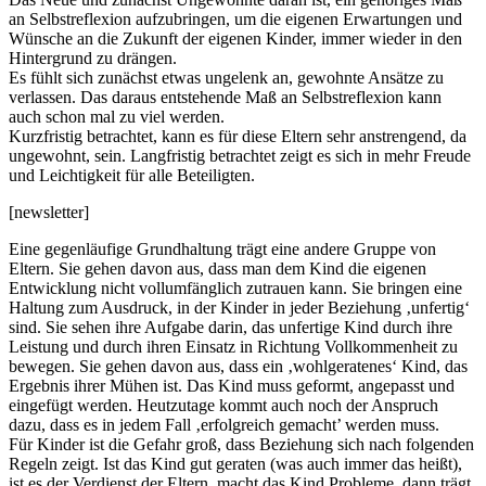
an Selbstreflexion aufzubringen, um die eigenen Erwartungen und
Wünsche an die Zukunft der eigenen Kinder, immer wieder in den
Hintergrund zu drängen.
Es fühlt sich zunächst etwas ungelenk an, gewohnte Ansätze zu
verlassen. Das daraus entstehende Maß an Selbstreflexion kann
auch schon mal zu viel werden.
Kurzfristig betrachtet, kann es für diese Eltern sehr anstrengend, da
ungewohnt, sein. Langfristig betrachtet zeigt es sich in mehr Freude
und Leichtigkeit für alle Beteiligten.
[newsletter]
Eine gegenläufige Grundhaltung trägt eine andere Gruppe von
Eltern. Sie gehen davon aus, dass man dem Kind die eigenen
Entwicklung nicht vollumfänglich zutrauen kann. Sie bringen eine
Haltung zum Ausdruck, in der Kinder in jeder Beziehung ‚unfertig‘
sind. Sie sehen ihre Aufgabe darin, das unfertige Kind durch ihre
Leistung und durch ihren Einsatz in Richtung Vollkommenheit zu
bewegen. Sie gehen davon aus, dass ein ‚wohlgeratenes‘ Kind, das
Ergebnis ihrer Mühen ist. Das Kind muss geformt, angepasst und
eingefügt werden. Heutzutage kommt auch noch der Anspruch
dazu, dass es in jedem Fall ‚erfolgreich gemacht’ werden muss.
Für Kinder ist die Gefahr groß, dass Beziehung sich nach folgenden
Regeln zeigt. Ist das Kind gut geraten (was auch immer das heißt),
ist es der Verdienst der Eltern, macht das Kind Probleme, dann trägt