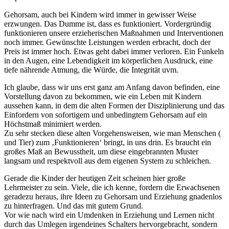
Gehorsam, auch bei Kindern wird immer in gewisser Weise
erzwungen. Das Dumme ist, dass es funktioniert. Vordergründig
funktionieren unsere erzieherischen Maßnahmen und Interventionen
noch immer. Gewünschte Leistungen werden erbracht, doch der
Preis ist immer hoch. Etwas geht dabei immer verloren. Ein Funkeln
in den Augen, eine Lebendigkeit im körperlichen Ausdruck, eine
tiefe nährende Atmung, die Würde, die Integrität uvm.
Ich glaube, dass wir uns erst ganz am Anfang davon befinden, eine
Vorstellung davon zu bekommen, wie ein Leben mit Kindern
aussehen kann, in dem die alten Formen der Disziplinierung und das
Einfordern von sofortigem und unbedingtem Gehorsam auf ein
Höchstmaß minimiert werden.
Zu sehr stecken diese alten Vorgehensweisen, wie man Menschen (
und Tier) zum ‚Funktionieren‘ bringt, in uns drin. Es braucht ein
großes Maß an Bewusstheit, um diese eingebrannten Muster
langsam und respektvoll aus dem eigenen System zu schleichen.
Gerade die Kinder der heutigen Zeit scheinen hier große
Lehrmeister zu sein. Viele, die ich kenne, fordern die Erwachsenen
geradezu heraus, ihre Ideen zu Gehorsam und Erziehung gnadenlos
zu hinterfragen. Und das mit gutem Grund.
Vor wie nach wird ein Umdenken in Erziehung und Lernen nicht
durch das Umlegen irgendeines Schalters hervorgebracht, sondern