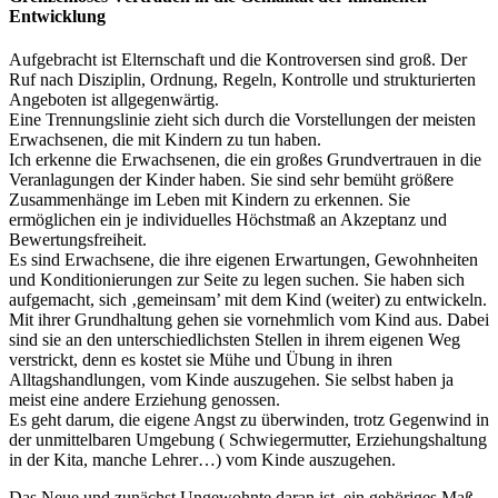
Entwicklung
Aufgebracht ist Elternschaft und die Kontroversen sind groß. Der
Ruf nach Disziplin, Ordnung, Regeln, Kontrolle und strukturierten
Angeboten ist allgegenwärtig.
Eine Trennungslinie zieht sich durch die Vorstellungen der meisten
Erwachsenen, die mit Kindern zu tun haben.
Ich erkenne die Erwachsenen, die ein großes Grundvertrauen in die
Veranlagungen der Kinder haben. Sie sind sehr bemüht größere
Zusammenhänge im Leben mit Kindern zu erkennen. Sie
ermöglichen ein je individuelles Höchstmaß an Akzeptanz und
Bewertungsfreiheit.
Es sind Erwachsene, die ihre eigenen Erwartungen, Gewohnheiten
und Konditionierungen zur Seite zu legen suchen. Sie haben sich
aufgemacht, sich ‚gemeinsam’ mit dem Kind (weiter) zu entwickeln.
Mit ihrer Grundhaltung gehen sie vornehmlich vom Kind aus. Dabei
sind sie an den unterschiedlichsten Stellen in ihrem eigenen Weg
verstrickt, denn es kostet sie Mühe und Übung in ihren
Alltagshandlungen, vom Kinde auszugehen. Sie selbst haben ja
meist eine andere Erziehung genossen.
Es geht darum, die eigene Angst zu überwinden, trotz Gegenwind in
der unmittelbaren Umgebung ( Schwiegermutter, Erziehungshaltung
in der Kita, manche Lehrer…) vom Kinde auszugehen.
Das Neue und zunächst Ungewohnte daran ist, ein gehöriges Maß