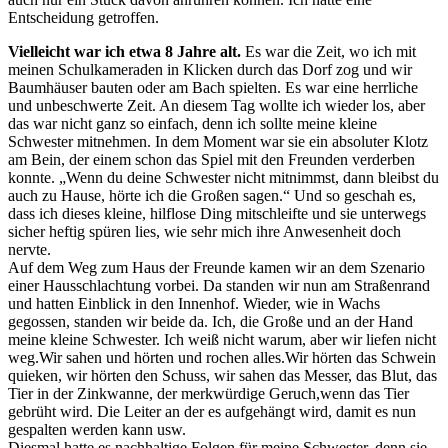
Entscheidung getroffen.
Vielleicht war ich etwa 8 Jahre alt.
Es war die Zeit, wo ich mit
meinen Schulkameraden in Klicken durch das Dorf zog und wir
Baumhäuser bauten oder am Bach spielten. Es war eine herrliche
und unbeschwerte Zeit. An diesem Tag wollte ich wieder los, aber
das war nicht ganz so einfach, denn ich sollte meine kleine
Schwester mitnehmen. In dem Moment war sie ein absoluter Klotz
am Bein, der einem schon das Spiel mit den Freunden verderben
konnte. „Wenn du deine Schwester nicht mitnimmst, dann bleibst du
auch zu Hause, hörte ich die Großen sagen.“ Und so geschah es,
dass ich dieses kleine, hilflose Ding mitschleifte und sie unterwegs
sicher heftig spüren lies, wie sehr mich ihre Anwesenheit doch
nervte.
Auf dem Weg zum Haus der Freunde kamen wir an dem Szenario
einer Hausschlachtung vorbei. Da standen wir nun am Straßenrand
und hatten Einblick in den Innenhof. Wieder, wie in Wachs
gegossen, standen wir beide da. Ich, die Große und an der Hand
meine kleine Schwester. Ich weiß nicht warum, aber wir liefen nicht
weg.Wir sahen und hörten und rochen alles.Wir hörten das Schwein
quieken, wir hörten den Schuss, wir sahen das Messer, das Blut, das
Tier in der Zinkwanne, der merkwürdige Geruch,wenn das Tier
gebrüht wird. Die Leiter an der es aufgehängt wird, damit es nun
gespalten werden kann usw.
Diesmal hatte es nachhaltige Folgen für meine Schwester, denn sie