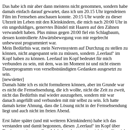
Das habe ich mir aber dann meistens nicht genommen, sondern habe
damals einfach darauf gewartet, dass ich um 20.15 Uhr irgendeinen
Film im Fernsehen anschauen konnte. 20:15 Uhr wurde zu dieser
Uhrzeit im Leben mit den Kleinkindern, die mich nach 20:00 Uhr in
ein ungeduldiges, genervtes Bündel mit Haaren auf den Zähnen
verwandelt haben. Plus minus gegen 20:00 fiel ein Schlagbaum,
dessen kontrollierte Abwärtsbewegung von mir regelrecht
unbewusst programmiert war.
Mein Bedürfnis war, mein Nervensystem auf Durchzug zu stellen zu
können, nicht angespannt sein zu müssen, sondern ‚Leerlauf‘ im
Kopf haben zu können. Leerlauf im Kopf bedeutet für mich
verbunden zu sein, mit dem, was im Moment ist und nicht einem
Dauerprogramm von verselbstständigten Gedanken ausgesetzt zu
sein.
[newsletter]
Damals hätte ich es nicht formulieren können, aber im Grunde war
es nicht die Fernsehsendung, die ich wollte, nicht die Zeit zu zweit,
nicht das Bedürfnis mal wieder auszugehen, sondern mir war
danach angefüllt und verbunden mit mir selbst zu sein. Ich hatte
damals keine Ahnung, dass die Lösung nicht in der Fernsehsendung
liegt und auch nicht im freien Abend.
Erst Jahre später (und mit weiteren Kleinkindern) habe ich das
verstanden und damit begonnen, diesen ‚Leerlauf‘ im Kopf über