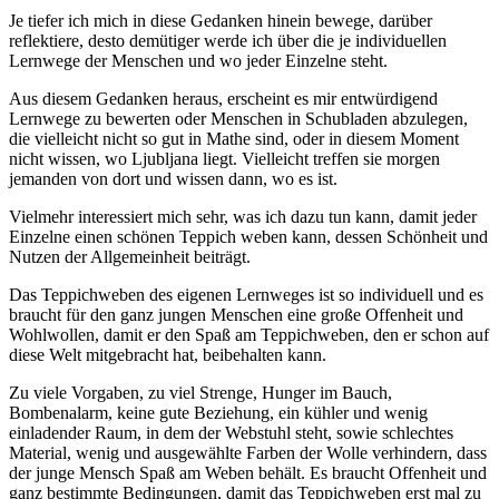
Je tiefer ich mich in diese Gedanken hinein bewege, darüber
reflektiere, desto demütiger werde ich über die je individuellen
Lernwege der Menschen und wo jeder Einzelne steht.
Aus diesem Gedanken heraus, erscheint es mir entwürdigend
Lernwege zu bewerten oder Menschen in Schubladen abzulegen,
die vielleicht nicht so gut in Mathe sind, oder in diesem Moment
nicht wissen, wo Ljubljana liegt. Vielleicht treffen sie morgen
jemanden von dort und wissen dann, wo es ist.
Vielmehr interessiert mich sehr, was ich dazu tun kann, damit jeder
Einzelne einen schönen Teppich weben kann, dessen Schönheit und
Nutzen der Allgemeinheit beiträgt.
Das Teppichweben des eigenen Lernweges ist so individuell und es
braucht für den ganz jungen Menschen eine große Offenheit und
Wohlwollen, damit er den Spaß am Teppichweben, den er schon auf
diese Welt mitgebracht hat, beibehalten kann.
Zu viele Vorgaben, zu viel Strenge, Hunger im Bauch,
Bombenalarm, keine gute Beziehung, ein kühler und wenig
einladender Raum, in dem der Webstuhl steht, sowie schlechtes
Material, wenig und ausgewählte Farben der Wolle verhindern, dass
der junge Mensch Spaß am Weben behält. Es braucht Offenheit und
ganz bestimmte Bedingungen, damit das Teppichweben erst mal zu