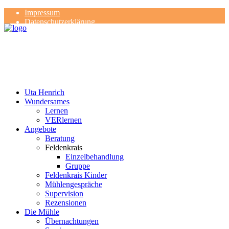
Impressum
Datenschutzerklärung
Kontakt
Rezensionen
Uta Henrich
Wundersames
Lernen
VERlernen
Angebote
Beratung
Feldenkrais
Einzelbehandlung
Gruppe
Feldenkrais Kinder
Mühlengespräche
Supervision
Rezensionen
Die Mühle
Übernachtungen