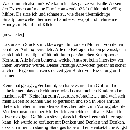
Was kann ich also tun? Wie kann ich das ganze wertvolle Wissen
der Experten auf meine Familie anwenden? Ich fühle mich völlig
hilflos. Da sitze ich und schaue zu, wie diese übermächtige
Smartphonewelle über meine Familie schwappt und nehme mein
Handy zur Hand und Klick…
[newsletter]
Laß uns ein Stück zurückbewegen hin zu den Müttern, von denen
ich dir zu Anfang berichtete. Alle die Befragten haben gewusst, dass
es sich nicht richtig anfühlt mit ihrem persönlichen Smartphone
Konsum. Alle haben bemerkt, welche Antwort beim Interview von
ihnen ‚erwartet‘ wurde. Dieses ‚richtige Antworten geben’ ist sicher
auch ein Ergebnis unseres derzeitigen Bilder von Erziehung und
Lernen.
Keine hat gesagt: „Verdammt, ich habe es nicht im Griff und ich
habe keinen blassen Schimmer, wie das mal meinen Kindern klar
machen soll?“ Keine hat zum Ausdruck gebracht: „…und weil sich
mein Leben so schnell und so getrieben und so SINNlos anfühlt,
fliehe ich lieber in mein kleines Kästchen oder zum Vortrag über den
Medienkonsum meiner Kinder. Ich vermeide es mit aller Macht in
diesem ekligen Gefühl zu sitzen, dass ich diese Leere nicht ertragen
kann. Ich wurde so gefüttert mit Denken und Denken und Denken,
dass ich innerlich ständig Standgas habe und eine entsetzliche Angst