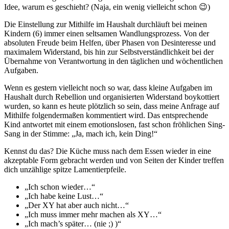
Idee, warum es geschieht? (Naja, ein wenig vielleicht schon 😉)
Die Einstellung zur Mithilfe im Haushalt durchläuft bei meinen
Kindern (6) immer einen seltsamen Wandlungsprozess. Von der
absoluten Freude beim Helfen, über Phasen von Desinteresse und
maximalem Widerstand, bis hin zur Selbstverständlichkeit bei der
Übernahme von Verantwortung in den täglichen und wöchentlichen
Aufgaben.
Wenn es gestern vielleicht noch so war, dass kleine Aufgaben im
Haushalt durch Rebellion und organisierten Widerstand boykottiert
wurden, so kann es heute plötzlich so sein, dass meine Anfrage auf
Mithilfe folgendermaßen kommentiert wird. Das entsprechende
Kind antwortet mit einem emotionslosen, fast schon fröhlichen Sing-
Sang in der Stimme: „Ja, mach ich, kein Ding!“
Kennst du das? Die Küche muss nach dem Essen wieder in eine
akzeptable Form gebracht werden und von Seiten der Kinder treffen
dich unzählige spitze Lamentierpfeile.
„Ich schon wieder…“
„Ich habe keine Lust…“
„Der XY hat aber auch nicht…“
„Ich muss immer mehr machen als XY…“
„Ich mach’s später… (nie ;) )“