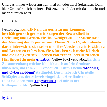
Und das immer wieder am Tag, mal ein oder zwei Sekunden. Dann,
über Zeit, stärke ich meinen ‚Präsenzmuskel‘ der mir dann mehr und
mehr hilfreich wird.
Und jetzt?
[yellowbox]
KundINNen, die gerne zu mir kommen,
beschäftigen sich gerne mit Fragen der Bewusstheit in
Erziehung und Lernen. Sie sind weniger auf der Suche nach
der Meinung der Experten zum Thema X und Y, als vielmehr
daran interessiert, sich selbst und ihre Vorstellung in Erziehung
und Lernen zu erforschen. Sie wünschen sich mehr Klarheit
und die Fähigkeit ihre Themen von ''Innen' heraus zu sehen.
Hier findest du mein
Angebot
.
[/yellowbox][yellowbox]
In dem
Zusammenhang möchte ich dich auch auf ein Seminar
hinweisen, dass am 20. Oktober 2019 zum Thema
'Mobbing
und Cybermobbing'
stattfindet. Dazu habe ich Christelle
Schläpfer aus der Schweiz eingeladen. Hier findest du
Informationen zum
Tagesseminar
bei mir in der
Köttingermühle.
[/yellowbox]
by Uta