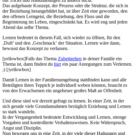
mit Tricks und Handhabungen zu ändern sucht.
Das aufgebaute Konzept, der Prozess oder die Struktur, die sich in
der Beziehung herangebildet hat, ist über Zeit eine geworden, den
den offenen Lerngeist, die Beziehung, den Fluss und die
Begeisterung im Leben, eingeschränkt hat. Es wird eng und jeden
Abend das selbe Thema.
Lernen bedeutet in diesem Fall, sich wieder zu öffnen, für den
‚Duft’ und den ‚Geschmack‘ der Situation. Lernen wäre dann,
bewusst das Konzept zu verlassen.
[yellowbox]Falls das Thema
Zubettgehen
in deiner Familie ein
Thema ist, dann findest du
hier
ein paar Anregungen zum Verlernen.
;) [/yellowbox]
Damit Lernen in der Familienumgebung stattfinden kann und alle
Beteiligten ihren Teppich je individuell weben können, braucht es
von den Erwachsenen ein ungeheuer großes Maß an Offenheit.
Und diese sind wir derzeit gefragt zu lernen. In einer Zeit, in der
sich gerade viele Grundannahmen bezüglich Erziehung und Lernen
so stark wandeln.
In der Vergangenheit bedeutete Entwicklung und Lernen, strenge
Vorgaben und kontrollierte Verhaltensweisen. Kein Widerspruch,
Angst und Disziplin.
Nun bewegen uns in eine Zeit, in der viele dieser Haltungen und