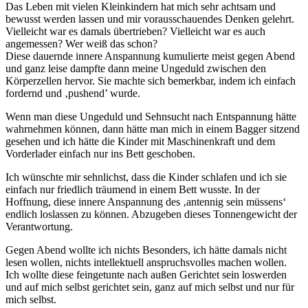
Das Leben mit vielen Kleinkindern hat mich sehr achtsam und
bewusst werden lassen und mir vorausschauendes Denken gelehrt.
Vielleicht war es damals übertrieben? Vielleicht war es auch
angemessen? Wer weiß das schon?
Diese dauernde innere Anspannung kumulierte meist gegen Abend
und ganz leise dampfte dann meine Ungeduld zwischen den
Körperzellen hervor. Sie machte sich bemerkbar, indem ich einfach
fordernd und ‚pushend’ wurde.
Wenn man diese Ungeduld und Sehnsucht nach Entspannung hätte
wahrnehmen können, dann hätte man mich in einem Bagger sitzend
gesehen und ich hätte die Kinder mit Maschinenkraft und dem
Vorderlader einfach nur ins Bett geschoben.
Ich wünschte mir sehnlichst, dass die Kinder schlafen und ich sie
einfach nur friedlich träumend in einem Bett wusste. In der
Hoffnung, diese innere Anspannung des ‚antennig sein müssens‘
endlich loslassen zu können. Abzugeben dieses Tonnengewicht der
Verantwortung.
Gegen Abend wollte ich nichts Besonders, ich hätte damals nicht
lesen wollen, nichts intellektuell anspruchsvolles machen wollen.
Ich wollte diese feingetunte nach außen Gerichtet sein loswerden
und auf mich selbst gerichtet sein, ganz auf mich selbst und nur für
mich selbst.