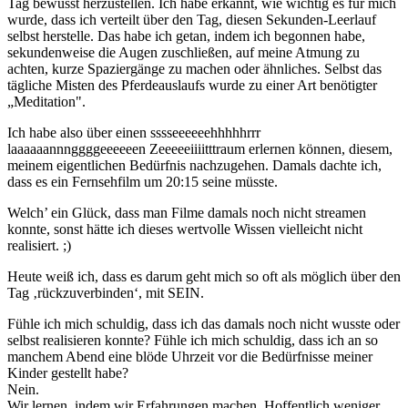
Tag bewusst herzustellen. Ich habe erkannt, wie wichtig es für mich
wurde, dass ich verteilt über den Tag, diesen Sekunden-Leerlauf
selbst herstelle. Das habe ich getan, indem ich begonnen habe,
sekundenweise die Augen zuschließen, auf meine Atmung zu
achten, kurze Spaziergänge zu machen oder ähnliches. Selbst das
tägliche Misten des Pferdeauslaufs wurde zu einer Art benötigter
„Meditation".
Ich habe also über einen sssseeeeeehhhhhrrr
laaaaaannnggggeeeeeen Zeeeeeiiiitttraum erlernen können, diesem,
meinem eigentlichen Bedürfnis nachzugehen. Damals dachte ich,
dass es ein Fernsehfilm um 20:15 seine müsste.
Welch’ ein Glück, dass man Filme damals noch nicht streamen
konnte, sonst hätte ich dieses wertvolle Wissen vielleicht nicht
realisiert. ;)
Heute weiß ich, dass es darum geht mich so oft als möglich über den
Tag ‚rückzuverbinden‘, mit SEIN.
Fühle ich mich schuldig, dass ich das damals noch nicht wusste oder
selbst realisieren konnte? Fühle ich mich schuldig, dass ich an so
manchem Abend eine blöde Uhrzeit vor die Bedürfnisse meiner
Kinder gestellt habe?
Nein.
Wir lernen, indem wir Erfahrungen machen. Hoffentlich weniger