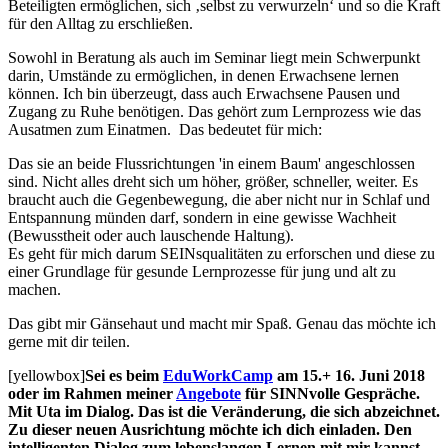
Beteiligten ermöglichen, sich ‚selbst zu verwurzeln‘ und so die Kraft
für den Alltag zu erschließen.
Sowohl in Beratung als auch im Seminar liegt mein Schwerpunkt
darin, Umstände zu ermöglichen, in denen Erwachsene lernen
können. Ich bin überzeugt, dass auch Erwachsene Pausen und
Zugang zu Ruhe benötigen. Das gehört zum Lernprozess wie das
Ausatmen zum Einatmen. Das bedeutet für mich:
Das sie an beide Flussrichtungen 'in einem Baum' angeschlossen
sind. Nicht alles dreht sich um höher, größer, schneller, weiter. Es
braucht auch die Gegenbewegung, die aber nicht nur in Schlaf und
Entspannung münden darf, sondern in eine gewisse Wachheit
(Bewusstheit oder auch lauschende Haltung).
Es geht für mich darum SEINsqualitäten zu erforschen und diese zu
einer Grundlage für gesunde Lernprozesse für jung und alt zu
machen.
Das gibt mir Gänsehaut und macht mir Spaß. Genau das möchte ich
gerne mit dir teilen.
[yellowbox]
Sei es beim
EduWorkCamp
am 15.+ 16. Juni 2018
oder im Rahmen meiner
Angebote
für SINNvolle Gespräche.
Mit Uta im Dialog. Das ist die Veränderung, die sich abzeichnet.
Zu dieser neuen Ausrichtung möchte ich dich einladen. Den
intelligenten Dialog zum lebenslangen Lernen mit mir kannst