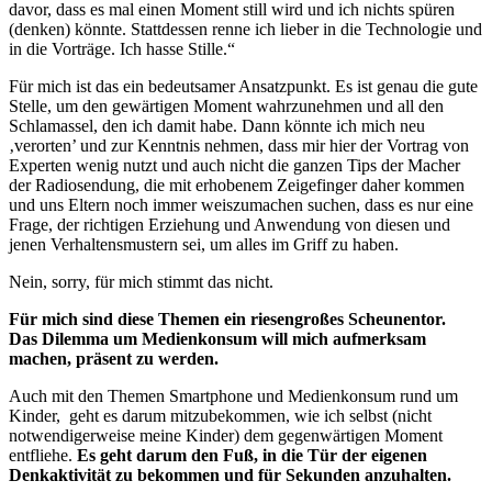
davor, dass es mal einen Moment still wird und ich nichts spüren
(denken) könnte. Stattdessen renne ich lieber in die Technologie und
in die Vorträge. Ich hasse Stille.“
Für mich ist das ein bedeutsamer Ansatzpunkt. Es ist genau die gute
Stelle, um den gewärtigen Moment wahrzunehmen und all den
Schlamassel, den ich damit habe. Dann könnte ich mich neu
‚verorten’ und zur Kenntnis nehmen, dass mir hier der Vortrag von
Experten wenig nutzt und auch nicht die ganzen Tips der Macher
der Radiosendung, die mit erhobenem Zeigefinger daher kommen
und uns Eltern noch immer weiszumachen suchen, dass es nur eine
Frage, der richtigen Erziehung und Anwendung von diesen und
jenen Verhaltensmustern sei, um alles im Griff zu haben.
Nein, sorry, für mich stimmt das nicht.
Für mich sind diese Themen ein riesengroßes Scheunentor.
Das Dilemma um Medienkonsum will mich aufmerksam
machen, präsent zu werden.
Auch mit den Themen Smartphone und Medienkonsum rund um
Kinder, geht es darum mitzubekommen, wie ich selbst (nicht
notwendigerweise meine Kinder) dem gegenwärtigen Moment
entfliehe.
Es geht darum den Fuß, in die Tür der eigenen
Denkaktivität zu bekommen und für Sekunden anzuhalten.