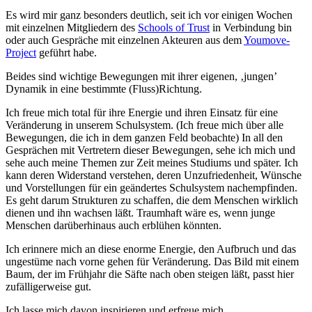
Es wird mir ganz besonders deutlich, seit ich vor einigen Wochen
mit einzelnen Mitgliedern des
Schools of Trust
in Verbindung bin
oder auch Gespräche mit einzelnen Akteuren aus dem
Youmove-
Project
geführt habe.
Beides sind wichtige Bewegungen mit ihrer eigenen, ‚jungen’
Dynamik in eine bestimmte (Fluss)Richtung.
Ich freue mich total für ihre Energie und ihren Einsatz für eine
Veränderung in unserem Schulsystem. (Ich freue mich über alle
Bewegungen, die ich in dem ganzen Feld beobachte) In all den
Gesprächen mit Vertretern dieser Bewegungen, sehe ich mich und
sehe auch meine Themen zur Zeit meines Studiums und später. Ich
kann deren Widerstand verstehen, deren Unzufriedenheit, Wünsche
und Vorstellungen für ein geändertes Schulsystem nachempfinden.
Es geht darum Strukturen zu schaffen, die dem Menschen wirklich
dienen und ihn wachsen läßt. Traumhaft wäre es, wenn junge
Menschen darüberhinaus auch erblühen könnten.
Ich erinnere mich an diese enorme Energie, den Aufbruch und das
ungestüme nach vorne gehen für Veränderung. Das Bild mit einem
Baum, der im Frühjahr die Säfte nach oben steigen läßt, passt hier
zufälligerweise gut.
Ich lasse mich davon inspirieren und erfreue mich.