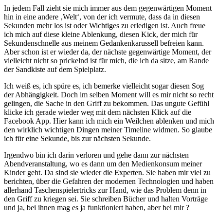
In jedem Fall zieht sie mich immer aus dem gegenwärtigen Moment
hin in eine andere ‚Welt‘, von der ich vermute, dass da in diesen
Sekunden mehr los ist oder Wichtiges zu erledigen ist. Auch freue
ich mich auf diese kleine Ablenkung, diesen Kick, der mich für
Sekundenschnelle aus meinem Gedankenkarussell befreien kann.
Aber schon ist er wieder da, der nächste gegenwärtige Moment, der
vielleicht nicht so prickelnd ist für mich, die ich da sitze, am Rande
der Sandkiste auf dem Spielplatz.
Ich weiß es, ich spüre es, ich bemerke vielleicht sogar diesen Sog
der Abhängigkeit. Doch im selben Moment will es mir nicht so recht
gelingen, die Sache in den Griff zu bekommen. Das ungute Gefühl
klicke ich gerade wieder weg mit dem nächsten Klick auf die
Facebook App. Hier kann ich mich ein Weilchen ablenken und mich
den wirklich wichtigen Dingen meiner Timeline widmen. So glaube
ich für eine Sekunde, bis zur nächsten Sekunde.
Irgendwo bin ich darin verloren und gehe dann zur nächsten
Abendveranstaltung, wo es dann um den Medienkonsum meiner
Kinder geht. Da sind sie wieder die Experten. Sie haben mir viel zu
berichten, über die Gefahren der modernen Technologien und haben
allerhand Taschenspielertricks zur Hand, wie das Problem denn in
den Griff zu kriegen sei. Sie schreiben Bücher und halten Vorträge
und ja, bei ihnen mag es ja funktioniert haben, aber bei mir ?