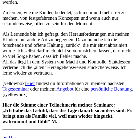
werden.
Zu lernen, wie die Kinder, bedeutet, sich mehr und mehr frei zu
machen, von festgefahrenen Konzepten und wenn auch nur
sekundenweise, offen zu sein für den Moment.
Als Lernende bin ich gefragt, den Herausforderungen mit meinen
Kindern auf andere Art zu begegnen. Dazu brauche ich die
forschende und offene Haltung ‚zurück‘, die mir einst abtrainiert
wurde. Ich selbst darf mich nicht so verunsichern lassen, darf nicht
so viel Sorge haben, dass ich Fehler mache.
All das liegt in dem System von Macht und Kontrolle. Stattdessen
verlerne ich die ‚alten‘ Herangehensweisen stückchenweise. Ich
lerne wieder zu vertrauen.
[yellowbox]
Hier
findest du Informationen zu meinem nächsten
Tagesseminar
oder meinem
Angebot
für eine
persönliche Beratung
.
[/yellowbox]
Hier die Stimme einer Teilnehmerin meiner Seminare:
„Ich habe das Gefühl, dass die Tage danach so anders sind. Es
bringt uns als Familie viel, weil man wieder hinguckt,
wahrnimmt und fühlt“ M.
by Uta