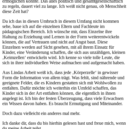
ermöglichen könnte. Das alles politisch und gesamtgesellschaftlich
zu regeln, dauert viel zu lange. Ich weiß nicht genau, ob Menschheit
diese Zeit hat?
Da ich das in diesen Umbruch in diesem Umfang nicht kommen
sehe, baue ich auf die einzelnen Eltern und Fachleute im
pädagogischen Bereich. Ich wünsche mir, dass Einzelne ihre
Haltung zu Erziehung und Lernen in der Form weiterentwickeln
können, die auf Vertrauen und nicht auf Angst baut. Diese
Einzelnen werden auf Sicht gesehen, mit all ihrem Einsatz für
Kinder, eine Veränderung schaffen, die sich aus unzähligen, kleinen
‚Keimzellen‘ entwickeln wird. Ich kenne so viele tolle Leute, die
sich in ihrer individuellen Weise aufmachen und aufgemacht haben.
Aus Lindas Arbeit weiß ich, dass jede ‚Körperzelle‘ in gewisser
Form die Information von allem trägt. Was fehlt, sind nährende und
geeignete Felder, die es Kindern gestatten sich mit Wohlwollen zu
entfalten. Dafür möchte ich weiterhin ein Umfeld schaffen, das
Kinder sich in der Art entfalten können, die eigentlich in ihnen
angelegt ist. Ich bin der festen Überzeugung, dass viele Erwachsen
ein Wissen davon haben. Es braucht Ermutigung und Miteinander.
Doch dazu vielleicht ein anderes mal mehr.
Ich danke dir, dass du bis hierhin gelesen hast und freue mich, wenn
du meine Arbeit teilst.