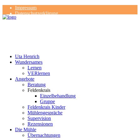
Impressum
Datenschutzerklärung
Kontakt
Rezensionen
Uta Henrich
Wundersames
Lernen
VERlernen
Angebote
Beratung
Feldenkrais
Einzelbehandlung
Gruppe
Feldenkrais Kinder
Mühlengespräche
Supervision
Rezensionen
Die Mühle
Übernachtungen