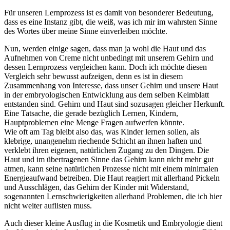
Für unseren Lernprozess ist es damit von besonderer Bedeutung,
dass es eine Instanz gibt, die weiß, was ich mir im wahrsten Sinne
des Wortes über meine Sinne einverleiben möchte.
Nun, werden einige sagen, dass man ja wohl die Haut und das
Aufnehmen von Creme nicht unbedingt mit unserem Gehirn und
dessen Lernprozess vergleichen kann. Doch ich möchte diesen
Vergleich sehr bewusst aufzeigen, denn es ist in diesem
Zusammenhang von Interesse, dass unser Gehirn und unsere Haut
in der embryologischen Entwicklung aus dem selben Keimblatt
entstanden sind. Gehirn und Haut sind sozusagen gleicher Herkunft.
Eine Tatsache, die gerade bezüglich Lernen, Kindern,
Hauptproblemen eine Menge Fragen aufwerfen könnte.
Wie oft am Tag bleibt also das, was Kinder lernen sollen, als
klebrige, unangenehm riechende Schicht an ihnen haften und
verklebt ihren eigenen, natürlichen Zugang zu den Dingen. Die
Haut und im übertragenen Sinne das Gehirn kann nicht mehr gut
atmen, kann seine natürlichen Prozesse nicht mit einem minimalen
Energieaufwand betreiben. Die Haut reagiert mit allerhand Pickeln
und Ausschlägen, das Gehirn der Kinder mit Widerstand,
sogenannten Lernschwierigkeiten allerhand Problemen, die ich hier
nicht weiter auflisten muss.
Auch dieser kleine Ausflug in die Kosmetik und Embryologie dient