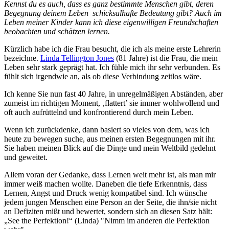
Kennst du es auch, dass es ganz bestimmte Menschen gibt, deren
Begegnung deinem Leben schicksalhafte Bedeutung gibt? Auch im
Leben meiner Kinder kann ich diese eigenwilligen Freundschaften
beobachten und schätzen lernen.
Kürzlich habe ich die Frau besucht, die ich als meine erste Lehrerin
bezeichne.
Linda Tellington Jones
(81 Jahre) ist die Frau, die mein
Leben sehr stark geprägt hat. Ich fühle mich ihr sehr verbunden. Es
fühlt sich irgendwie an, als ob diese Verbindung zeitlos wäre.
Ich kenne Sie nun fast 40 Jahre, in unregelmäßigen Abständen, aber
zumeist im richtigen Moment, ‚flattert’ sie immer wohlwollend und
oft auch aufrüttelnd und konfrontierend durch mein Leben.
Wenn ich zurückdenke, dann basiert so vieles von dem, was ich
heute zu bewegen suche, aus meinen ersten Begegnungen mit ihr.
Sie haben meinen Blick auf die Dinge und mein Weltbild gedehnt
und geweitet.
Allem voran der Gedanke, dass Lernen weit mehr ist, als man mir
immer weiß machen wollte. Daneben die tiefe Erkenntnis, dass
Lernen, Angst und Druck wenig kompatibel sind. Ich wünsche
jedem jungen Menschen eine Person an der Seite, die ihn/sie nicht
an Defiziten mißt und bewertet, sondern sich an diesen Satz hält:
„See the Perfektion!“ (Linda)
"
Nimm im anderen die Perfektion