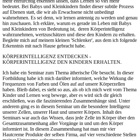
mehr ehrfürchtig erkennen lassen, dass Lernen so viel mehr
bedeutet. Bei Babys und Kleinkindern findet dieser subtile Prozess
auf Ebenen statt, die wir als Erwachsene nicht unbedingt
wahrnehmen. Es sei denn, wir lernen antennig zu werden und genau
hin zuschauen. Ich erkläre, warum es gerade im Leben mit Babys
und Kleinkindern von Bedeutung ist, deren Körperintelligenz
wahrzunehmen, wertzuschätzen und diese den Kindern zu erhalten.
Begleite mich auf meinem kleinen 'Schlenker', aus dem ich folgende
Erkenntnis mit nach Hause gebracht habe.
KÖRPERINTELLIGENZ ENTDECKEN -
KÖRPERINTELLIGENZ DEN KINDERN ERHALTEN.
Ich habe ein Seminar zum Thema ätherische Öle besucht. In dieser
Fortbildung habe ich mich darüber informiert, welche Wirkung die
Frequenzen von Farben und Ölen auf auf unsere Körperzellen
haben. Bleib dabei, es sieht so aus, als ob ich mich weit vom Thema
Kinder und Lernen weg bewege, aber es wird sich dir gleich
erschließen, was die faszinierenden Zusammenhänge sind. Unter
anderem ging es in diesem Seminar um die besondere Intelligenz
unserer Zellen, unserer Haut und unserer Körpers. Inhalt des
Seminars war auch das Wissen, dass jede Zelle im Körper über den
Gesamtzusammenhang aller Vorgänge in und um den Körper
informiert ist. In diesem Zusammenhang hat man mir vier
Hautcreme Produkte der selben Firma, auf vier verschiedene Stellen