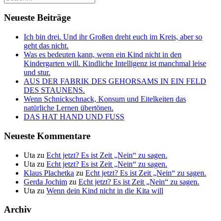
Neueste Beiträge
Ich bin drei. Und ihr Großen dreht euch im Kreis, aber so
geht das nicht.
Was es bedeuten kann, wenn ein Kind nicht in den
Kindergarten will. Kindliche Intelligenz ist manchmal leise
und stur.
AUS DER FABRIK DES GEHORSAMS IN EIN FELD
DES STAUNENS.
Wenn Schnickschnack, Konsum und Eitelkeiten das
natürliche Lernen übertönen.
DAS HAT HAND UND FUSS
Neueste Kommentare
Uta
zu
Echt jetzt? Es ist Zeit „Nein“ zu sagen.
Uta
zu
Echt jetzt? Es ist Zeit „Nein“ zu sagen.
Klaus Plachetka
zu
Echt jetzt? Es ist Zeit „Nein“ zu sagen.
Gerda Jochim
zu
Echt jetzt? Es ist Zeit „Nein“ zu sagen.
Uta
zu
Wenn dein Kind nicht in die Kita will
Archiv