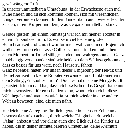
geschwängerte Luft.
In unserer unmittelbaren Umgebung, in der Erwachsene auch mal
Ruhe finden und zu sich kommen können, sich mit wesentlichen
Dingen verbinden können, finden Kinder dann auch wieder leichter
zu sich, ihrem Körper und dem, was sie ganz unmittelbar stärkt.
Gerade gestern (an einem Samstag) war ich mit meiner Tochter in
einem Einkaufszentrum. Es war sehr viel los, eine große
Betriebsamkeit und Unrast war für mich wahrzunehmen. Eigentlich
wollten wir noch eine Tasse Cafe zusammen trinken und haben
einen Moment im Trubel still gestanden und wahrgenommen. Ganz
unabhängig voneinander sind wir beide zu dem Schluss gekommen,
dass es besser für uns wäre, nach Hause zu fahren.
Ganz nebenbei hatten wir uns in dieser Umgebung der Hektik und
Betriebsamkeit in kleine Roboter verwandelt und funktionierten in
dem Setting ‚Einkaufszentrum‘. Doch es hat uns eine Menge Kraft
gekostet. Ich bin dankbar, dass ich inzwischen das Gespür habe und
mich bewusster dafür entscheiden kann, wann ich mich in diese
Welt begebe und wann es wichtig ist mich wieder in eine andere
Welt zu bewegen, eine, die mich nährt.
Vielleicht eine Anregung für dich, gerade in nächster Zeit einmal
bewusst darauf zu achten, durch welche Tätigkeiten du welchen
„Altar“ anbetest und vor allem auch eine Blick auf die Kinder zu
haben, die in deiner unmittelbareren Umgebung 'deine Atemluft'