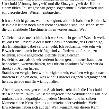
Unschuld (Ahnungslosigkeit) und die Einzigartigkeit der Kinder in
einem üblen Tauschgeschäft gegen sogenannte Gelehrsamkeit und
ein theoretisches ‚Wissen‘ eintauschen.
Ich weiß nicht genau, wann es beginnt, aber ich habe den Eindruck,
dass die Kleinen noch nicht recht abgenabelt sind und schon startet
die unreflektierte Maschinerie ihren vorgestanzten Weg.
Vielleicht ist es menschlich, ich weiß es nicht genau? Was ich weiß
ist, dass die Unschuld der Kinder, das Unbedarfte, das Lebendige,
das Einzigartige dabei verloren geht. Ich beobachte, wie sehr wir
Erwachsenen damit beschäftigt sind zu fördern, zu fordern, zu
belehren, sowie angebliche Defizite auszugleichen.
Es sieht so aus, als ob wir verlernt haben genau hinzuschauen, zu
beobachten, wertzuschätzen, was für ein absolutes Wunder wir da
direkt vor Augen haben.
Stattdessen vergleichen wir, korrigieren wir, erziehen wir ganz nach
unserem Bild von dem, was wir aus unserer eigenen Vergangenheit
heraus, gerade mal für wichtig halten.
Aber davor, sozusagen einen Spalt breit, steht doch die Unschuld
der Kinder im Raum. Sie ist die tragende und verbindende Kraft. Sie
umfasst die Einzigartigkeit in jedem Menschen und im selben
Moment einen Kern, der uns alle miteinander verbindet. Viele
Erwachsene haben sich auf den Weg gemacht, um diesen Kern