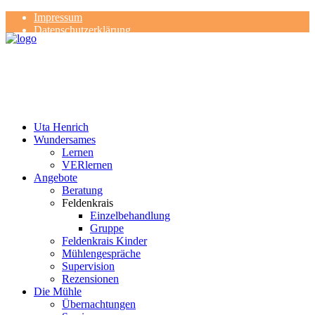
Impressum
Datenschutzerklärung
Kontakt
Rezensionen
Uta Henrich
Wundersames
Lernen
VERlernen
Angebote
Beratung
Feldenkrais
Einzelbehandlung
Gruppe
Feldenkrais Kinder
Mühlengespräche
Supervision
Rezensionen
Die Mühle
Übernachtungen