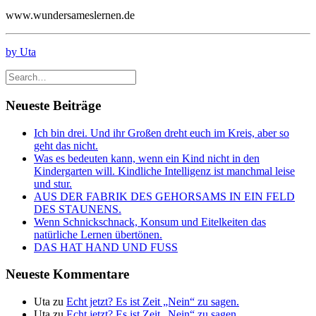
www.wundersameslernen.de
by Uta
Neueste Beiträge
Ich bin drei. Und ihr Großen dreht euch im Kreis, aber so
geht das nicht.
Was es bedeuten kann, wenn ein Kind nicht in den
Kindergarten will. Kindliche Intelligenz ist manchmal leise
und stur.
AUS DER FABRIK DES GEHORSAMS IN EIN FELD
DES STAUNENS.
Wenn Schnickschnack, Konsum und Eitelkeiten das
natürliche Lernen übertönen.
DAS HAT HAND UND FUSS
Neueste Kommentare
Uta
zu
Echt jetzt? Es ist Zeit „Nein“ zu sagen.
Uta
zu
Echt jetzt? Es ist Zeit „Nein“ zu sagen.