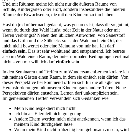
Und mit Räumen meine ich nicht nur die äußeren Räume von
Schule, Kindergarten oder Hort, sondern insbesondere die inneren
Räume der Erwachsenen, die mit den Kindern zu tun haben.
Hast du je darüber nachgedacht, was genau es ist, dass dir so gut tut,
wenn du durch den Wald läufst, oder Zeit in der Natur oder mit
Tieren verbringst? Neben den üblichen Antworten, von Sauerstoff
und das Grün und die Stille etc. so ist der Wald auch ein Ort, der
mich nicht bewertet oder eine Meinung von mir hat. Ich darf
einfach sein
. Das ist sehr wohltuend und entspannend. Ich betrete
also im Wald einen Raum, der unter normalen Bedingungen erst mal
nicht s von mir will, ich darf
einfach sein
.
In den Seminaren und Treffen zum WundersamenLernen kreiere ich
mit meinen Gästen einen Raum, in dem sie einfach sein dürfen. Von
dieser Perspektive her kommend öffnen sich für die alltäglichen
Herausforderungen mit unseren Kindern ganz andere Türen. Neue
Perspektiven dürfen entstehen. Lernen darf unkompliziert sein.
Im gemeinsamen Treffen verwandeln sich Gedanken wie
Mein Kind respektiert mich nicht.
Ich bin als Elternteil nicht gut genug
Andere Eltern werden mich nicht anerkennen, wenn ich das
meinem Kind durchgehen lasse.
Wenn mein Kind nicht frühzeitig lernt gehorsam zu sein, wird