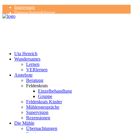
Impressum
Datenschutzerklärung
Kontakt
Rezensionen
Uta Henrich
Wundersames
Lernen
VERlernen
Angebote
Beratung
Feldenkrais
Einzelbehandlung
Gruppe
Feldenkrais Kinder
Mühlengespräche
Supervision
Rezensionen
Die Mühle
Übernachtungen