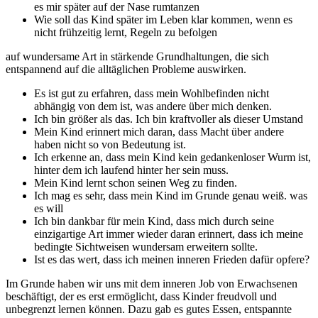
es mir später auf der Nase rumtanzen
Wie soll das Kind später im Leben klar kommen, wenn es
nicht frühzeitig lernt, Regeln zu befolgen
auf wundersame Art in stärkende Grundhaltungen, die sich
entspannend auf die alltäglichen Probleme auswirken.
Es ist gut zu erfahren, dass mein Wohlbefinden nicht
abhängig von dem ist, was andere über mich denken.
Ich bin größer als das. Ich bin kraftvoller als dieser Umstand
Mein Kind erinnert mich daran, dass Macht über andere
haben nicht so von Bedeutung ist.
Ich erkenne an, dass mein Kind kein gedankenloser Wurm ist,
hinter dem ich laufend hinter her sein muss.
Mein Kind lernt schon seinen Weg zu finden.
Ich mag es sehr, dass mein Kind im Grunde genau weiß. was
es will
Ich bin dankbar für mein Kind, dass mich durch seine
einzigartige Art immer wieder daran erinnert, dass ich meine
bedingte Sichtweisen wundersam erweitern sollte.
Ist es das wert, dass ich meinen inneren Frieden dafür opfere?
Im Grunde haben wir uns mit dem inneren Job von Erwachsenen
beschäftigt, der es erst ermöglicht, dass Kinder freudvoll und
unbegrenzt lernen können. Dazu gab es gutes Essen, entspannte