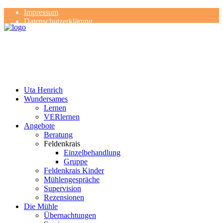
Impressum
Datenschutzerklärung
Kontakt
Rezensionen
Uta Henrich
Wundersames
Lernen
VERlernen
Angebote
Beratung
Feldenkrais
Einzelbehandlung
Gruppe
Feldenkrais Kinder
Mühlengespräche
Supervision
Rezensionen
Die Mühle
Übernachtungen