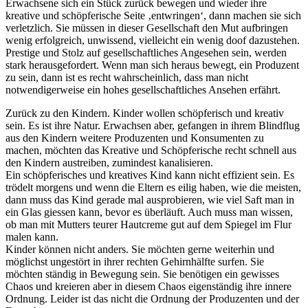
Erwachsene sich ein Stück zurück bewegen und wieder ihre
kreative und schöpferische Seite ‚entwringen‘, dann machen sie sich
verletzlich. Sie müssen in dieser Gesellschaft den Mut aufbringen
wenig erfolgreich, unwissend, vielleicht ein wenig doof dazustehen.
Prestige und Stolz auf gesellschaftliches Angesehen sein, werden
stark herausgefordert. Wenn man sich heraus bewegt, ein Produzent
zu sein, dann ist es recht wahrscheinlich, dass man nicht
notwendigerweise ein hohes gesellschaftliches Ansehen erfährt.
Zurück zu den Kindern. Kinder wollen schöpferisch und kreativ
sein. Es ist ihre Natur. Erwachsen aber, gefangen in ihrem Blindflug
aus den Kindern weitere Produzenten und Konsumenten zu
machen, möchten das Kreative und Schöpferische recht schnell aus
den Kindern austreiben, zumindest kanalisieren.
Ein schöpferisches und kreatives Kind kann nicht effizient sein. Es
trödelt morgens und wenn die Eltern es eilig haben, wie die meisten,
dann muss das Kind gerade mal ausprobieren, wie viel Saft man in
ein Glas giessen kann, bevor es überläuft. Auch muss man wissen,
ob man mit Mutters teurer Hautcreme gut auf dem Spiegel im Flur
malen kann.
Kinder können nicht anders. Sie möchten gerne weiterhin und
möglichst ungestört in ihrer rechten Gehirnhälfte surfen. Sie
möchten ständig in Bewegung sein. Sie benötigen ein gewisses
Chaos und kreieren aber in diesem Chaos eigenständig ihre innere
Ordnung. Leider ist das nicht die Ordnung der Produzenten und der