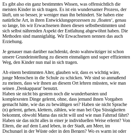
Es gibt also ein ganz bestimmtes Wissen, was offensichtlich die
meisten Kinder in sich tragen. Es ist ein wundersamer Prozess, der
läuft, um so besser, je weniger man ihn behindert. Sie haben eine
natürliche Art, in ihren Entwicklungsprozessen zu ‚floaten‘, genau
so lange, bis wir Erwachsenen ihnen diesen selbstbestimmten und
sich selbst nährenden Aspekt der Entfaltung abgewöhnt haben. Die
Methoden sind mannigfaltig. Wir Erwachsenen nennen das auch
Erziehung.
Je genauer man darüber nachdenkt, desto wahnwitziger ist schon
unsere Grundeinstellung zu diesem einmaligen und super effizienten
Weg, den Kinder nun mal in sich tragen.
Ab einem bestimmten Alter, glauben wir, dass es wichtig wäre,
junge Menschen in die Schule zu schicken. Wir sind so anmaßend
zu meinen, dass wir ihnen an diesem Ort lehren müssten, wie man
seinen ‚Denkapparat’ benutzt.
Haben sie nicht bis gestern noch die wunderbarsten und
komplexesten Dinge gelernt, ohne, dass jemand ihnen Vorgaben
gemacht hätte, wie das zu bewältigen sei? Haben sie nicht Sprache
(n) gelernt, gehen, klettern, zählen, wie man bei Opa Süssigkeiten
bekommt, obwohl Mama das nicht will und wie man Fahrrad fährt?
Haben sie das nicht alles in einer je individuellen Weise erlernt? Von
Eltern, die auf dem Land leben, in der Stadt, am Meer, im
Dschungel in der Wüste oder in den Bergen? Wo es warm ist oder