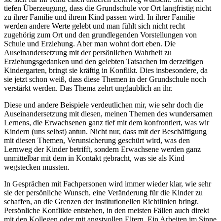
tiefen Überzeugung, dass die Grundschule vor Ort langfristig nicht
zu ihrer Familie und ihrem Kind passen wird. In ihrer Familie
werden andere Werte gelebt und man fühlt sich nicht recht
zugehörig zum Ort und den grundlegenden Vorstellungen von
Schule und Erziehung. Aber man wohnt dort eben. Die
Auseinandersetzung mit der persönlichen Wahrheit zu
Erziehungsgedanken und den gelebten Tatsachen im derzeitigen
Kindergarten, bringt sie kräftig in Konflikt. Dies insbesondere, da
sie jetzt schon weiß, dass diese Themen in der Grundschule noch
verstärkt werden. Das Thema zehrt unglaublich an ihr.
Diese und andere Beispiele verdeutlichen mir, wie sehr doch die
Auseinandersetzung mit diesen, meinen Themen des wundersamen
Lernens, die Erwachsenen ganz tief mit dem konfrontiert, was wir
Kindern (uns selbst) antun. Nicht nur, dass mit der Beschäftigung
mit diesen Themen, Verunsicherung geschürt wird, was den
Lernweg der Kinder betrifft, sondern Erwachsene werden ganz
unmittelbar mit dem in Kontakt gebracht, was sie als Kind
wegstecken mussten.
In Gesprächen mit Fachpersonen wird immer wieder klar, wie sehr
sie der persönliche Wunsch, eine Veränderung für die Kinder zu
schaffen, an die Grenzen der institutionellen Richtlinien bringt.
Persönliche Konflikte entstehen, in den meisten Fällen auch direkt
mit den Kollegen oder mit angstvollen Eltern. Ein Arbeiten im Sinne