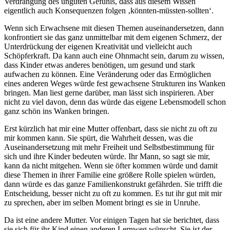
Verdrängung des unguten Gefühls, dass aus diesem Wissen
eigentlich auch Konsequenzen folgen ‚könnten-müssten-sollten‘.
Wenn sich Erwachsene mit diesen Themen auseinandersetzen, dann
konfrontiert sie das ganz unmittelbar mit dem eigenen Schmerz, der
Unterdrückung der eigenen Kreativität und vielleicht auch
Schöpferkraft. Da kann auch eine Ohnmacht sein, darum zu wissen,
dass Kinder etwas anderes benötigen, um gesund und stark
aufwachen zu können. Eine Veränderung oder das Ermöglichen
eines anderen Weges würde fest gewachsene Strukturen ins Wanken
bringen. Man liest gerne darüber, man lässt sich inspirieren. Aber
nicht zu viel davon, denn das würde das eigene Lebensmodell schon
ganz schön ins Wanken bringen.
Erst kürzlich hat mir eine Mutter offenbart, dass sie nicht zu oft zu
mir kommen kann. Sie spürt, die Wahrheit dessen, was die
Auseinandersetzung mit mehr Freiheit und Selbstbestimmung für
sich und ihre Kinder bedeuten würde. Ihr Mann, so sagt sie mir,
kann da nicht mitgehen. Wenn sie öfter kommen würde und damit
diese Themen in ihrer Familie eine größere Rolle spielen würden,
dann würde es das ganze Familienkonstrukt gefährden. Sie trifft die
Entscheidung, besser nicht zu oft zu kommen. Es tut ihr gut mit mir
zu sprechen, aber im selben Moment bringt es sie in Unruhe.
Da ist eine andere Mutter. Vor einigen Tagen hat sie berichtet, dass
sie sich für ihr Kind einen anderen Lernweg wünscht. Sie ist der