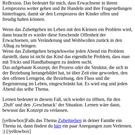
Reflexion. Das bedeutet für mich, dass Erwachsene in ihrem
Lernprozess weiter gehen und ihr Handeln und ihre Fragestellungen
hinterfragen, damit sie den Lernprozess der Kinder offen und
freudig halten können.
Wenn das Zubettgehen im Leben mit den Kleinen ein Problem wird,
dann braucht es wieder diese forschende Offenheit der
Erwachsenen, um Veränderung und Wohlwollen zurück in den
Alltag zu bringen.
Wenn das Zubettgehen beispielsweise jeden Abend ein Problem
darstellt, dann ist nicht das Kind das eigentliche Problem, dass man
mit Tricks und Handhabungen zu ändern sucht.
Das aufgebaute Konzept, der Prozess oder die Struktur, die sich in
der Beziehung herangebildet hat, ist über Zeit eine geworden, den
den offenen Lerngeist, die Beziehung, den Fluss und die
Begeisterung im Leben, eingeschränkt hat. Es wird eng und jeden
Abend das selbe Thema.
Lernen bedeutet in diesem Fall, sich wieder zu öffnen, für den
‚Duft’ und den ‚Geschmack‘ der Situation. Lernen wäre dann,
bewusst das Konzept zu verlassen.
[yellowbox]Falls das Thema
Zubettgehen
in deiner Familie ein
Thema ist, dann findest du
hier
ein paar Anregungen zum Verlernen.
;) [/yellowbox]