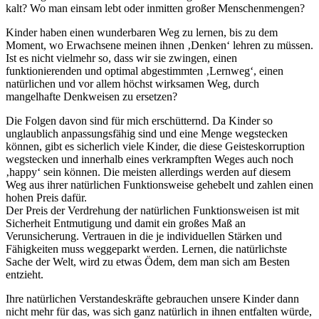
kalt? Wo man einsam lebt oder inmitten großer Menschenmengen?
Kinder haben einen wunderbaren Weg zu lernen, bis zu dem
Moment, wo Erwachsene meinen ihnen ‚Denken‘ lehren zu müssen.
Ist es nicht vielmehr so, dass wir sie zwingen, einen
funktionierenden und optimal abgestimmten ‚Lernweg‘, einen
natürlichen und vor allem höchst wirksamen Weg, durch
mangelhafte Denkweisen zu ersetzen?
Die Folgen davon sind für mich erschütternd. Da Kinder so
unglaublich anpassungsfähig sind und eine Menge wegstecken
können, gibt es sicherlich viele Kinder, die diese Geisteskorruption
wegstecken und innerhalb eines verkrampften Weges auch noch
‚happy‘ sein können. Die meisten allerdings werden auf diesem
Weg aus ihrer natürlichen Funktionsweise gehebelt und zahlen einen
hohen Preis dafür.
Der Preis der Verdrehung der natürlichen Funktionsweisen ist mit
Sicherheit Entmutigung und damit ein großes Maß an
Verunsicherung. Vertrauen in die je individuellen Stärken und
Fähigkeiten muss weggeparkt werden. Lernen, die natürlichste
Sache der Welt, wird zu etwas Ödem, dem man sich am Besten
entzieht.
Ihre natürlichen Verstandeskräfte gebrauchen unsere Kinder dann
nicht mehr für das, was sich ganz natürlich in ihnen entfalten würde,