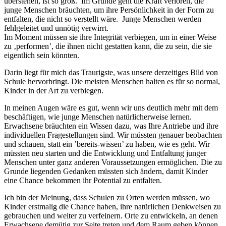
überstehen, ist so groß. Im Grunde geht die Kraft verloren, die
junge Menschen bräuchten, um ihre Persönlichkeit in der Form zu
entfalten, die nicht so verstellt wäre. Junge Menschen werden
fehlgeleitet und unnötig verwirrt.
Im Moment müssen sie ihre Integrität verbiegen, um in einer Weise
zu ‚performen’, die ihnen nicht gestatten kann, die zu sein, die sie
eigentlich sein könnten.
Darin liegt für mich das Traurigste, was unsere derzeitiges Bild von
Schule hervorbringt. Die meisten Menschen halten es für so normal,
Kinder in der Art zu verbiegen.
In meinen Augen wäre es gut, wenn wir uns deutlich mehr mit dem
beschäftigen, wie junge Menschen natürlicherweise lernen.
Erwachsene bräuchten ein Wissen dazu, was Ihre Antriebe und ihre
individuellen Fragestellungen sind. Wir müssten genauer beobachten
und schauen, statt ein ’bereits-wissen’ zu haben, wie es geht. Wir
müssten neu starten und die Entwicklung und Entfaltung junger
Menschen unter ganz anderen Voraussetzungen ermöglichen. Die zu
Grunde liegenden Gedanken müssten sich ändern, damit Kinder
eine Chance bekommen ihr Potential zu entfalten.
Ich bin der Meinung, dass Schulen zu Orten werden müssen, wo
Kinder erstmalig die Chance haben, ihre natürlichen Denkweisen zu
gebrauchen und weiter zu verfeinern. Orte zu entwickeln, an denen
Erwachsene demütig zur Seite treten und dem Raum geben können,