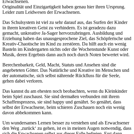
Erwachsenen.
Originalität und Einzigartigkeit haben genau hier ihren Ursprung.
Leider zum Leidwesen der Erwachsenen.
Das Schulsystem ist viel zu sehr darauf aus, das Surfen der Kinder
in ihrem kreativen Geist zu verhindern. Es ist geradezu dazu
gemacht, unkreative Ja-Sager hervorzubringen. Ausbildung und
Erziehung haben das unausgesprochene Ziel, das Schöpferische und
Kreativ-Chaotische im Kind zu zerstören. Da hilft auch ein wenig
Basteln im Kindergarten nichts oder die Wochenstunde Kunst oder
Musik, deren Ergebnis dann auch noch durch Noten bewertet wird.
Berechenbarkeit, Geld, Macht, Statuts und Ansehen sind die
angebeteten Götter. Das Natürliche und Kreative im Menschen und
der automatische, sich selbst nährende Rückfluss für die Seele,
gehen dabei verloren.
Das kannst du am ehesten noch beobachten, wenn du Kleinkinder
beim Spiel zuschaust. Sie sind dermaßen verbunden mit ihrem
Schaffensprozess, sie sind happy und genährt. So genährt, dass
selbst der Erwachsene, beim schieren Zuschauen noch ein wenig
davon abbekommen kann.
Um wundersames Lernen besser zu verstehen und als Erwachsener
den Weg ‚zurück‘ zu gehen, ist es in meinen Augen notwendig, dass
sich die Erwachsenen selbst aus dieser Falle befreien. Erst dann