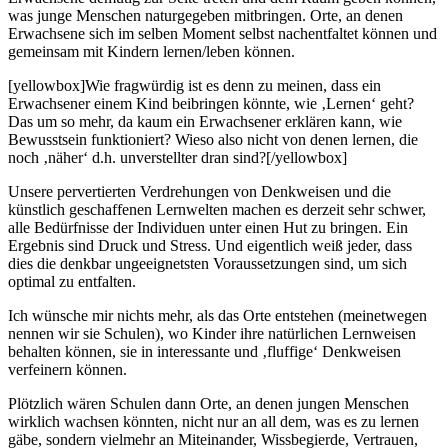
was junge Menschen naturgegeben mitbringen. Orte, an denen
Erwachsene sich im selben Moment selbst nachentfaltet können und
gemeinsam mit Kindern lernen/leben können.
[yellowbox]Wie fragwürdig ist es denn zu meinen, dass ein
Erwachsener einem Kind beibringen könnte, wie ‚Lernen‘ geht?
Das um so mehr, da kaum ein Erwachsener erklären kann, wie
Bewusstsein funktioniert? Wieso also nicht von denen lernen, die
noch ‚näher‘ d.h. unverstellter dran sind?[/yellowbox]
Unsere pervertierten Verdrehungen von Denkweisen und die
künstlich geschaffenen Lernwelten machen es derzeit sehr schwer,
alle Bedürfnisse der Individuen unter einen Hut zu bringen. Ein
Ergebnis sind Druck und Stress. Und eigentlich weiß jeder, dass
dies die denkbar ungeeignetsten Voraussetzungen sind, um sich
optimal zu entfalten.
Ich wünsche mir nichts mehr, als das Orte entstehen (meinetwegen
nennen wir sie Schulen), wo Kinder ihre natürlichen Lernweisen
behalten können, sie in interessante und ‚fluffige‘ Denkweisen
verfeinern können.
Plötzlich wären Schulen dann Orte, an denen jungen Menschen
wirklich wachsen könnten, nicht nur an all dem, was es zu lernen
gäbe, sondern vielmehr an Miteinander, Wissbegierde, Vertrauen,