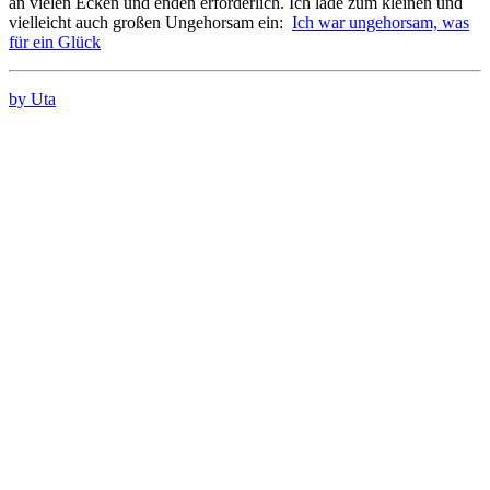
an vielen Ecken und enden erforderlich. Ich lade zum kleinen und
vielleicht auch großen Ungehorsam ein:
Ich war ungehorsam, was
für ein Glück
by Uta