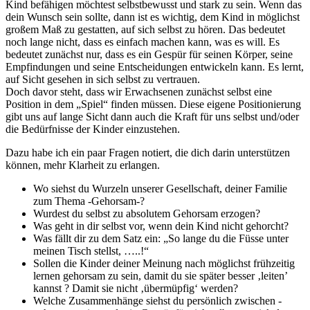
Kind befähigen möchtest selbstbewusst und stark zu sein. Wenn das
dein Wunsch sein sollte, dann ist es wichtig, dem Kind in möglichst
großem Maß zu gestatten, auf sich selbst zu hören. Das bedeutet
noch lange nicht, dass es einfach machen kann, was es will. Es
bedeutet zunächst nur, dass es ein Gespür für seinen Körper, seine
Empfindungen und seine Entscheidungen entwickeln kann. Es lernt,
auf Sicht gesehen in sich selbst zu vertrauen.
Doch davor steht, dass wir Erwachsenen zunächst selbst eine
Position in dem „Spiel“ finden müssen. Diese eigene Positionierung
gibt uns auf lange Sicht dann auch die Kraft für uns selbst und/oder
die Bedürfnisse der Kinder einzustehen.
Dazu habe ich ein paar Fragen notiert, die dich darin unterstützen
können, mehr Klarheit zu erlangen.
Wo siehst du Wurzeln unserer Gesellschaft, deiner Familie
zum Thema -Gehorsam-?
Wurdest du selbst zu absolutem Gehorsam erzogen?
Was geht in dir selbst vor, wenn dein Kind nicht gehorcht?
Was fällt dir zu dem Satz ein: „So lange du die Füsse unter
meinen Tisch stellst, …..!“
Sollen die Kinder deiner Meinung nach möglichst frühzeitig
lernen gehorsam zu sein, damit du sie später besser ‚leiten’
kannst ? Damit sie nicht ‚übermüpfig‘ werden?
Welche Zusammenhänge siehst du persönlich zwischen -