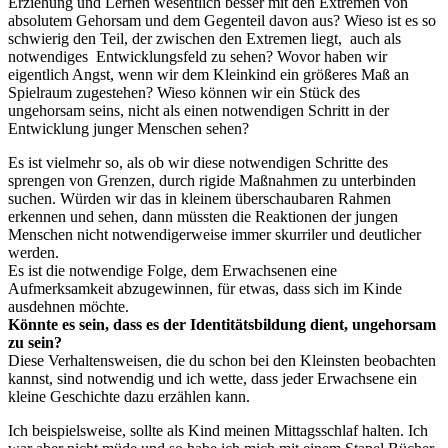
Erziehung und Lernen wesentlich besser mit den Extremen von
absolutem Gehorsam und dem Gegenteil davon aus? Wieso ist es so
schwierig den Teil, der zwischen den Extremen liegt, auch als
notwendiges Entwicklungsfeld zu sehen? Wovor haben wir
eigentlich Angst, wenn wir dem Kleinkind ein größeres Maß an
Spielraum zugestehen? Wieso können wir ein Stück des
ungehorsam seins, nicht als einen notwendigen Schritt in der
Entwicklung junger Menschen sehen?
Es ist vielmehr so, als ob wir diese notwendigen Schritte des
sprengen von Grenzen, durch rigide Maßnahmen zu unterbinden
suchen. Würden wir das in kleinem überschaubaren Rahmen
erkennen und sehen, dann müssten die Reaktionen der jungen
Menschen nicht notwendigerweise immer skurriler und deutlicher
werden.
Es ist die notwendige Folge, dem Erwachsenen eine
Aufmerksamkeit abzugewinnen, für etwas, dass sich im Kinde
ausdehnen möchte.
Könnte es sein, dass es der Identitätsbildung dient, ungehorsam
zu sein?
Diese Verhaltensweisen, die du schon bei den Kleinsten beobachten
kannst, sind notwendig und ich wette, dass jeder Erwachsene ein
kleine Geschichte dazu erzählen kann.
Ich beispielsweise, sollte als Kind meinen Mittagsschlaf halten. Ich