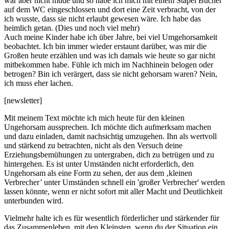
war aber nicht müde und so habe ich mich mit einem Stapel Bücher
auf dem WC eingeschlossen und dort eine Zeit verbracht, von der
ich wusste, dass sie nicht erlaubt gewesen wäre. Ich habe das
heimlich getan. (Dies und noch viel mehr)
Auch meine Kinder habe ich über Jahre, bei viel Umgehorsamkeit
beobachtet. Ich bin immer wieder erstaunt darüber, was mir die
Großen heute erzählen und was ich damals wie heute so gar nicht
mitbekommen habe. Fühle ich mich im Nachhinein belogen oder
betrogen? Bin ich verärgert, dass sie nicht gehorsam waren? Nein,
ich muss eher lachen.
[newsletter]
Mit meinem Text möchte ich mich heute für den kleinen
Ungehorsam aussprechen. Ich möchte dich aufmerksam machen
und dazu einladen, damit nachsichtig umzugehen. Ihn als wertvoll
und stärkend zu betrachten, nicht als den Versuch deine
Erziehungsbemühungen zu untergraben, dich zu betrügen und zu
hintergehen. Es ist unter Umständen nicht erforderlich, den
Ungehorsam als eine Form zu sehen, der aus dem ‚kleinen
Verbrecher’ unter Umständen schnell ein 'großer Verbrecher' werden
lassen könnte, wenn er nicht sofort mit aller Macht und Deutlichkeit
unterbunden wird.
Vielmehr halte ich es für wesentlich förderlicher und stärkender für
das Zusammenleben, mit den Kleinsten, wenn du der Situation ein