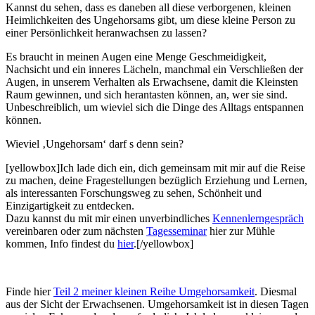
Kannst du sehen, dass es daneben all diese verborgenen, kleinen
Heimlichkeiten des Ungehorsams gibt, um diese kleine Person zu
einer Persönlichkeit heranwachsen zu lassen?
Es braucht in meinen Augen eine Menge Geschmeidigkeit,
Nachsicht und ein inneres Lächeln, manchmal ein Verschließen der
Augen, in unserem Verhalten als Erwachsene, damit die Kleinsten
Raum gewinnen, und sich herantasten können, an, wer sie sind.
Unbeschreiblich, um wieviel sich die Dinge des Alltags entspannen
können.
Wieviel ‚Ungehorsam‘ darf s denn sein?
[yellowbox]Ich lade dich ein, dich gemeinsam mit mir auf die Reise
zu machen, deine Fragestellungen bezüglich Erziehung und Lernen,
als interessanten Forschungsweg zu sehen, Schönheit und
Einzigartigkeit zu entdecken.
Dazu kannst du mit mir einen unverbindliches
Kennenlerngespräch
vereinbaren oder zum nächsten
Tagesseminar
hier zur Mühle
kommen, Info findest du
hier
.[/yellowbox]
Finde hier
Teil 2 meiner kleinen Reihe Umgehorsamkeit
. Diesmal
aus der Sicht der Erwachsenen. Umgehorsamkeit ist in diesen Tagen