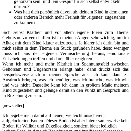
gehorsam sein- und -ein Gespür für sich selbst entwickeln
dürfen-?
Was hält dich persönlich davon ab, deinem Kind in dem einen
oder anderen Bereich mehr Freiheit für ‚eigenes‘ zugestehen
zu können?
Sich selbst Klarheit und vor allem eigene Ideen zum Thema
Gehorsam zu verschaffen ist in meinen Augen sehr wichtig, um im
Alltag mit dem Kind klarer aufzutreten. Je klarer ich darin bin und
mich selbst in dem Thema ein Stück gefunden habe, desto weniger
muss ich aus der eigenen Verunsicherung heraus, emotionale
Entscheidungen treffen und damit über reagieren.
Wenn ich mehr und mehr Klarheit im Spannungsfeld zwischen
Gehorsam und Ungehorsam erlangt habe, dann drückt sich das
beispielsweise auch in meiner Sprache aus. Ich kann dann zu
Ausdruck bringen, was ich benötige, was ich brauche, was ich will
und was nicht. Dasselbe kann ich dann in großem Maße meinem
Kind zugestehen und gelange damit an den Punkt im Gespräch und
in Beziehung zu sein.
[newsletter]
Ich begebe mich damit auf neuen, vielleicht unsicheren,
aufgelockerten Boden. Dieser Boden ist aber interessanterweise kein
Boden für Willkür und Zügellosigkeit, sondern bietet lediglich