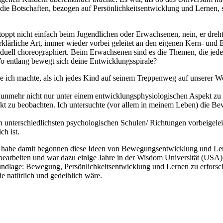
die Botschaften, bezogen auf Persönlichkeitsentwicklung und Lernen, s
oppt nicht einfach beim Jugendlichen oder Erwachsenen, nein, er dreht
rklärliche Art, immer wieder vorbei geleitet an den eigenen Kern- und
uell choreographiert.
Beim Erwachsenen sind es die Themen, die jede
o entlang bewegt sich deine Entwicklungsspirale?
die ich machte, als ich jedes Kind auf seinem Treppenweg auf unserer 
nmehr nicht nur unter einem entwicklungsphysiologischen Aspekt zu 
 zu beobachten. Ich untersuchte (vor allem in meinem Leben) die Be
unterschiedlichsten psychologischen Schulen/ Richtungen vorbeigele
ch ist.
nd habe damit begonnen diese Ideen von Bewegungsentwicklung und L
 bearbeiten und war dazu einige Jahre in der Wisdom Universität (USA) 
undlage: Bewegung, Persönlichkeitsentwicklung und Lernen zu erforsc
ie natürlich und gedeihlich wäre.