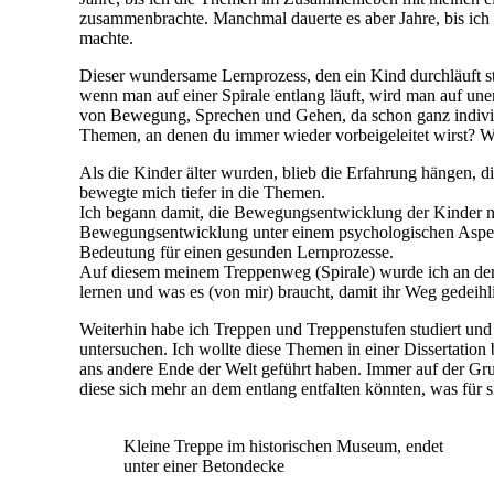
zusammenbrachte. Manchmal dauerte es aber Jahre, bis ich 
machte.
Dieser wundersame Lernprozess, den ein Kind durchläuft st
wenn man auf einer Spirale entlang läuft, wird man auf une
von Bewegung, Sprechen und Gehen, da schon ganz individ
Themen, an denen du immer wieder vorbeigeleitet wirst? W
Als die Kinder älter wurden, blieb die Erfahrung hängen, 
bewegte mich tiefer in die Themen.
Ich begann damit, die Bewegungsentwicklung der Kinder nu
Bewegungsentwicklung unter einem psychologischen Aspekt
Bedeutung für einen gesunden Lernprozesse.
Auf diesem meinem Treppenweg (Spirale) wurde ich an den 
lernen und was es (von mir) braucht, damit ihr Weg gedeihli
Weiterhin habe ich Treppen und Treppenstufen studiert u
untersuchen. Ich wollte diese Themen in einer Dissertation
ans andere Ende der Welt geführt haben. Immer auf der Gr
diese sich mehr an dem entlang entfalten könnten, was für s
Kleine Treppe im historischen Museum, endet
unter einer Betondecke