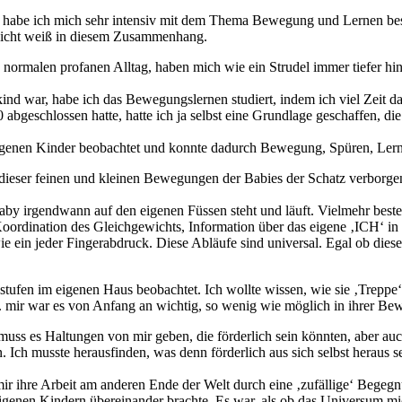
, habe ich mich sehr intensiv mit dem Thema Bewegung und Lernen besch
s nicht weiß in diesem Zusammenhang.
normalen profanen Alltag, haben mich wie ein Strudel immer tiefer h
nd war, habe ich das Bewegungslernen studiert, indem ich viel Zeit da
abgeschlossen hatte, hatte ich ja selbst eine Grundlage geschaffen, di
genen Kinder beobachtet und konnte dadurch Bewegung, Spüren, Lernen
 dieser feinen und kleinen Bewegungen der Babies der Schatz verborgen 
aby irgendwann auf den eigenen Füssen steht und läuft. Vielmehr besteh
oordination des Gleichgewichts, Information über das eigene ‚ICH‘ in 
, wie ein jeder Fingerabdruck. Diese Abläufe sind universal. Egal ob die
stufen im eigenen Haus beobachtet. Ich wollte wissen, wie sie ‚Treppe
.h. mir war es von Anfang an wichtig, so wenig wie möglich in ihrer Be
 muss es Haltungen von mir geben, die förderlich sein könnten, aber a
 Ich musste herausfinden, was denn förderlich aus sich selbst heraus 
mir ihre Arbeit am anderen Ende der Welt durch eine ‚zufällige‘ Bege
igenen Kindern übereinander brachte. Es war, als ob das Universum 