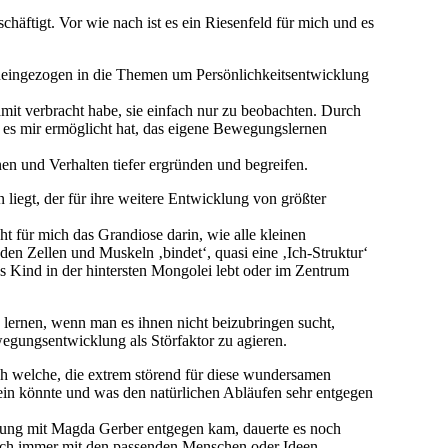
äftigt. Vor wie nach ist es ein Riesenfeld für mich und es
ineingezogen in die Themen um Persönlichkeitsentwicklung
mit verbracht habe, sie einfach nur zu beobachten. Durch
e es mir ermöglicht hat, das eigene Bewegungslernen
 und Verhalten tiefer ergründen und begreifen.
liegt, der für ihre weitere Entwicklung von größter
t für mich das Grandiose darin, wie alle kleinen
den Zellen und Muskeln ‚bindet‘, quasi eine ‚Ich-Struktur‘
ses Kind in der hintersten Mongolei lebt oder im Zentrum
‘ lernen, wenn man es ihnen nicht beizubringen sucht,
wegungsentwicklung als Störfaktor zu agieren.
uch welche, die extrem störend für diese wundersamen
sein könnte und was den natürlichen Abläufen sehr entgegen
gnung mit Magda Gerber entgegen kam, dauerte es noch
mich immer mit den passenden Menschen oder Ideen