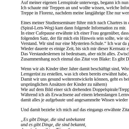
Auf meiner eigenen Lernspirale unterwegs, begann ich nun 
Ich schaute mir Treppen an und wollte wissen, welche Infor
Treppe in Florenz, nachdem meine langjährige Ehe nur weni
Eines meiner Studienseminare führe mich nach Chartres in d
(Spiral-Lern-Weg) kam dann folgende Information zu mir.
In einer Cafepause erwähnte ich einer Frau gegenüber, dass 
folgenden Satz, der für mich ein Hinweis sein sollte, wie s
Verstand. Wir sind nur eine Mysterien-Schule.“ Ich war da 
Wieder dauerte es einige Zeit, bis sich mir dieser Kernsatz e
Das Verstandeslernen ist bedeutsam, aber nicht alles. Zwi
Zusammenhang noch einmal das Zitat von Blake: Es gibt Din
Wenn wir als Kinder über Jahre damit beschäftigt sind, Wis
Lerngerüst zu erstellen, was ich oben bereits erwähnt habe, 
Damit wir uns gesund weiterentwickeln können, geht es b
ursprünglichen Ansätzen der Kinder zu nähern)
Wie auf dem Bild einer sich drehenden Doppelspirale/Trepp
Während ich als Erwachsene auf einem lebenslangen Lernw
damit alles je aufgebaute und angesammelte Wissen wieder 
Und damit beziehe ich mich auf das eingangs erwähnte Zita
„Es gibt Dinge, die sind unbekannt
und es gibt Dinge, die sind bekannt,