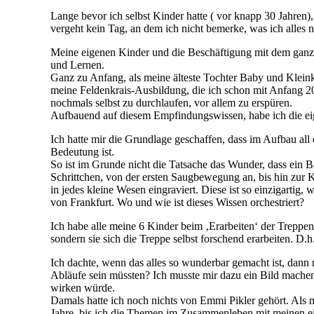
Lange bevor ich selbst Kinder hatte ( vor knapp 30 Jahren)
vergeht kein Tag, an dem ich nicht bemerke, was ich alle
Meine eigenen Kinder und die Beschäftigung mit dem ganz 
und Lernen.
Ganz zu Anfang, als meine älteste Tochter Baby und Kleinki
meine Feldenkrais-Ausbildung, die ich schon mit Anfang 20 
nochmals selbst zu durchlaufen, vor allem zu erspüren.
Aufbauend auf diesem Empfindungswissen, habe ich die ei
Ich hatte mir die Grundlage geschaffen, dass im Aufbau all
Bedeutung ist.
So ist im Grunde nicht die Tatsache das Wunder, dass ein B
Schrittchen, von der ersten Saugbewegung an, bis hin zur K
in jedes kleine Wesen eingraviert. Diese ist so einzigartig
von Frankfurt. Wo und wie ist dieses Wissen orchestriert?
Ich habe alle meine 6 Kinder beim ‚Erarbeiten‘ der Treppen
sondern sie sich die Treppe selbst forschend erarbeiten. D
Ich dachte, wenn das alles so wunderbar gemacht ist, dann
Abläufe sein müssten? Ich musste mir dazu ein Bild machen.
wirken würde.
Damals hatte ich noch nichts von Emmi Pikler gehört. Als 
Jahre, bis ich die Themen im Zusammenleben mit meinen e