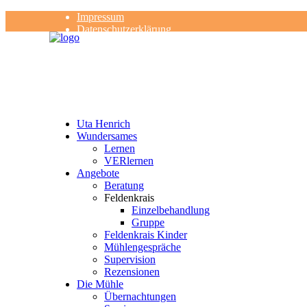
Impressum
Datenschutzerklärung
Kontakt
Rezensionen
Uta Henrich
Wundersames
Lernen
VERlernen
Angebote
Beratung
Feldenkrais
Einzelbehandlung
Gruppe
Feldenkrais Kinder
Mühlengespräche
Supervision
Rezensionen
Die Mühle
Übernachtungen