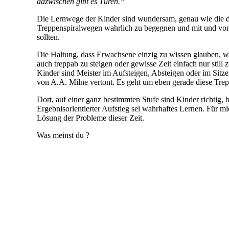
dazwischen gibt es Türen.“
Die Lernwege der Kinder sind wundersam, genau wie die der
Treppenspiralwegen wahrlich zu begegnen und mit und vonein
sollten.
Die Haltung, dass Erwachsene einzig zu wissen glauben, wo
auch treppab zu steigen oder gewisse Zeit einfach nur stil
Kinder sind Meister im Aufsteigen, Absteigen oder im Sitze
von A.A. Milne vertont. Es geht um eben gerade diese Treppe
Dort, auf einer ganz bestimmten Stufe sind Kinder richtig,
Ergebnisorientierter Aufstieg sei wahrhaftes Lernen. Für m
Lösung der Probleme dieser Zeit.
Was meinst du ?