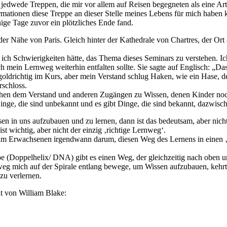
jedwede Treppen, die mir vor allem auf Reisen begegneten als eine Ar
mationen diese Treppe an dieser Stelle meines Lebens für mich haben k
ge Tage zuvor ein plötzliches Ende fand.
er Nähe von Paris. Gleich hinter der Kathedrale von Chartres, der Ort 
ich Schwierigkeiten hätte, das Thema dieses Seminars zu verstehen. Ich 
ich mein Lernweg weiterhin entfalten sollte. Sie sagte auf Englisch: „Da
goldrichtig im Kurs, aber mein Verstand schlug Haken, wie ein Hase, de
rschloss.
schen dem Verstand und anderen Zugängen zu Wissen, denen Kinder noch
ge, die sind unbekannt und es gibt Dinge, die sind bekannt, dazwisch
sen in uns aufzubauen und zu lernen, dann ist das bedeutsam, aber nicht
ist wichtig, aber nicht der einzig ‚richtige Lernweg‘.
eim Erwachsenen irgendwann darum, diesen Weg des Lernens in einen ‚
e (Doppelhelix/ DNA) gibt es einen Weg, der gleichzeitig nach oben un
eg mich auf der Spirale entlang bewege, um Wissen aufzubauen, kehrt
zu verlernen.
t von William Blake: