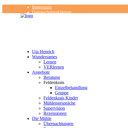
Impressum
Datenschutzerklärung
Kontakt
Rezensionen
Uta Henrich
Wundersames
Lernen
VERlernen
Angebote
Beratung
Feldenkrais
Einzelbehandlung
Gruppe
Feldenkrais Kinder
Mühlengespräche
Supervision
Rezensionen
Die Mühle
Übernachtungen