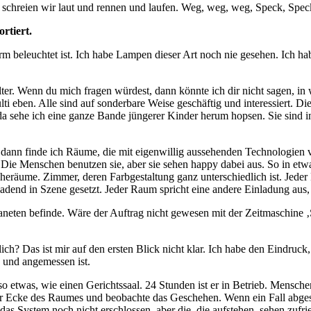
n schreien wir laut und rennen und laufen. Weg, weg, weg, Speck, Sp
rtiert.
warm beleuchtet ist. Ich habe Lampen dieser Art noch nie gesehen. Ich 
er. Wenn du mich fragen würdest, dann könnte ich dir nicht sagen, in
ulti eben. Alle sind auf sonderbare Weise geschäftig und interessiert. 
da sehe ich eine ganze Bande jüngerer Kinder herum hopsen. Sie sind i
 dann finde ich Räume, die mit eigenwillig aussehenden Technologien v
md. Die Menschen benutzen sie, aber sie sehen happy dabei aus. So in et
heräume. Zimmer, deren Farbgestaltung ganz unterschiedlich ist. Jeder
dend in Szene gesetzt. Jeder Raum spricht eine andere Einladung aus,
aneten befinde. Wäre der Auftrag nicht gewesen mit der Zeitmaschine 
tlich? Das ist mir auf den ersten Blick nicht klar. Ich habe den Eindruc
 und angemessen ist.
so etwas, wie einen Gerichtssaal. 24 Stunden ist er in Betrieb. Mensche
iner Ecke des Raumes und beobachte das Geschehen. Wenn ein Fall abges
das System noch nicht erschlossen, aber die, die aufstehen, sehen zufr