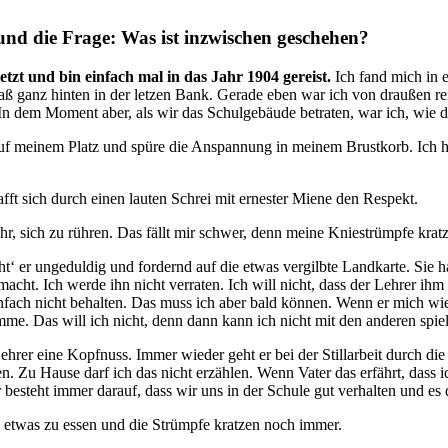
und die Frage: Was ist inzwischen geschehen?
etzt und bin einfach mal in das Jahr 1904 gereist.
Ich fand mich in 
 saß ganz hinten in der letzen Bank. Gerade eben war ich von draußen
 In dem Moment aber, als wir das Schulgebäude betraten, war ich, wie 
auf meinem Platz und spüre die Anspannung in meinem Brustkorb. Ich hal
afft sich durch einen lauten Schrei mit ernester Miene den Respekt.
r, sich zu rühren. Das fällt mir schwer, denn meine Kniestrümpfe kratze
‘ er ungeduldig und fordernd auf die etwas vergilbte Landkarte. Sie hat
emacht. Ich werde ihn nicht verraten. Ich will nicht, dass der Lehrer ih
nfach nicht behalten. Das muss ich aber bald können. Wenn er mich wie
mme. Das will ich nicht, denn dann kann ich nicht mit den anderen spie
rer eine Kopfnuss. Immer wieder geht er bei der Stillarbeit durch die Re
u Hause darf ich das nicht erzählen. Wenn Vater das erfährt, dass ich
 besteht immer darauf, dass wir uns in der Schule gut verhalten und e
 etwas zu essen und die Strümpfe kratzen noch immer.