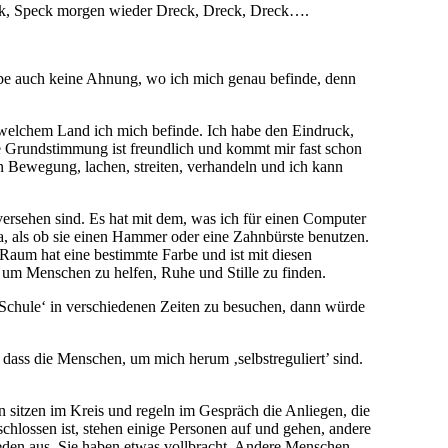
eck, Speck morgen wieder Dreck, Dreck, Dreck….
habe auch keine Ahnung, wo ich mich genau befinde, denn
 welchem Land ich mich befinde. Ich habe den Eindruck,
Die Grundstimmung ist freundlich und kommt mir fast schon
n Bewegung, lachen, streiten, verhandeln und ich kann
ersehen sind. Es hat mit dem, was ich für einen Computer
wa, als ob sie einen Hammer oder eine Zahnbürste benutzen.
 Raum hat eine bestimmte Farbe und ist mit diesen
 um Menschen zu helfen, Ruhe und Stille zu finden.
‚Schule‘ in verschiedenen Zeiten zu besuchen, dann würde
k, dass die Menschen, um mich herum ‚selbstreguliert’ sind.
n sitzen im Kreis und regeln im Gespräch die Anliegen, die
chlossen ist, stehen einige Personen auf und gehen, andere
ieden aus. Sie haben etwas vollbracht. Andere Menschen