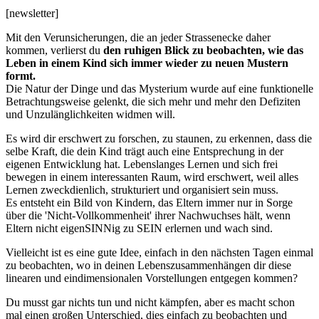
[newsletter]
Mit den Verunsicherungen, die an jeder Strassenecke daher
kommen, verlierst du
den ruhigen Blick zu beobachten, wie das
Leben in einem Kind sich immer wieder zu neuen Mustern
formt.
Die Natur der Dinge und das Mysterium wurde auf eine funktionelle
Betrachtungsweise gelenkt, die sich mehr und mehr den Defiziten
und Unzulänglichkeiten widmen will.
Es wird dir erschwert zu forschen, zu staunen, zu erkennen, dass die
selbe Kraft, die dein Kind trägt auch eine Entsprechung in der
eigenen Entwicklung hat. Lebenslanges Lernen und sich frei
bewegen in einem interessanten Raum, wird erschwert, weil alles
Lernen zweckdienlich, strukturiert und organisiert sein muss.
Es entsteht ein Bild von Kindern, das Eltern immer nur in Sorge
über die 'Nicht-Vollkommenheit' ihrer Nachwuchses hält, wenn
Eltern nicht eigenSINNig zu SEIN erlernen und wach sind.
Vielleicht ist es eine gute Idee, einfach in den nächsten Tagen einmal
zu beobachten, wo in deinen Lebenszusammenhängen dir diese
linearen und eindimensionalen Vorstellungen entgegen kommen?
Du musst gar nichts tun und nicht kämpfen, aber es macht schon
mal einen großen Unterschied, dies einfach zu beobachten und