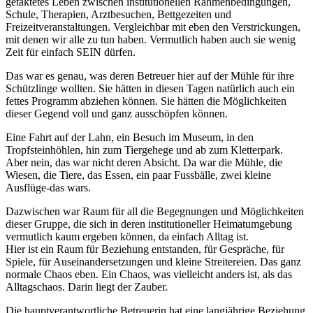
getaktetes Leben zwischen institutionellen Rahmenbedingungen,
Schule, Therapien, Arztbesuchen, Bettgezeiten und
Freizeitveranstaltungen. Vergleichbar mit eben den Verstrickungen,
mit denen wir alle zu tun haben. Vermutlich haben auch sie wenig
Zeit für einfach SEIN dürfen.
Das war es genau, was deren Betreuer hier auf der Mühle für ihre
Schützlinge wollten. Sie hätten in diesen Tagen natürlich auch ein
fettes Programm abziehen können. Sie hätten die Möglichkeiten
dieser Gegend voll und ganz ausschöpfen können.
Eine Fahrt auf der Lahn, ein Besuch im Museum, in den
Tropfsteinhöhlen, hin zum Tiergehege und ab zum Kletterpark.
Aber nein, das war nicht deren Absicht. Da war die Mühle, die
Wiesen, die Tiere, das Essen, ein paar Fussbälle, zwei kleine
Ausflüge-das wars.
Dazwischen war Raum für all die Begegnungen und Möglichkeiten
dieser Gruppe, die sich in deren institutioneller Heimatumgebung
vermutlich kaum ergeben können, da einfach Alltag ist.
Hier ist ein Raum für Beziehung entstanden, für Gespräche, für
Spiele, für Auseinandersetzungen und kleine Streitereien. Das ganz
normale Chaos eben. Ein Chaos, was vielleicht anders ist, als das
Alltagschaos. Darin liegt der Zauber.
Die hauptverantwortliche Betreuerin hat eine langjährige Beziehung