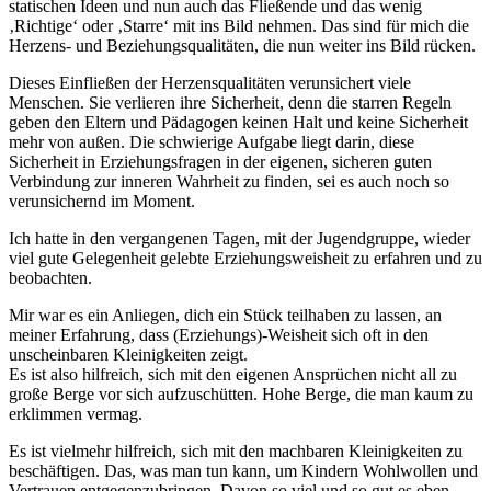
statischen Ideen und nun auch das Fließende und das wenig
‚Richtige‘ oder ‚Starre‘ mit ins Bild nehmen. Das sind für mich die
Herzens- und Beziehungsqualitäten, die nun weiter ins Bild rücken.
Dieses Einfließen der Herzensqualitäten verunsichert viele
Menschen. Sie verlieren ihre Sicherheit, denn die starren Regeln
geben den Eltern und Pädagogen keinen Halt und keine Sicherheit
mehr von außen. Die schwierige Aufgabe liegt darin, diese
Sicherheit in Erziehungsfragen in der eigenen, sicheren guten
Verbindung zur inneren Wahrheit zu finden, sei es auch noch so
verunsichernd im Moment.
Ich hatte in den vergangenen Tagen, mit der Jugendgruppe, wieder
viel gute Gelegenheit gelebte Erziehungsweisheit zu erfahren und zu
beobachten.
Mir war es ein Anliegen, dich ein Stück teilhaben zu lassen, an
meiner Erfahrung, dass (Erziehungs)-Weisheit sich oft in den
unscheinbaren Kleinigkeiten zeigt.
Es ist also hilfreich, sich mit den eigenen Ansprüchen nicht all zu
große Berge vor sich aufzuschütten. Hohe Berge, die man kaum zu
erklimmen vermag.
Es ist vielmehr hilfreich, sich mit den machbaren Kleinigkeiten zu
beschäftigen. Das, was man tun kann, um Kindern Wohlwollen und
Vertrauen entgegenzubringen. Davon so viel und so gut es eben