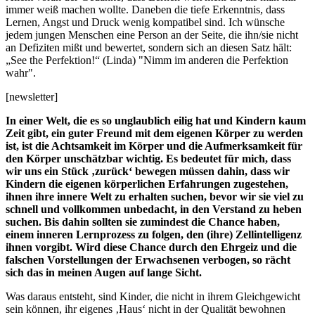
immer weiß machen wollte. Daneben die tiefe Erkenntnis, dass
Lernen, Angst und Druck wenig kompatibel sind. Ich wünsche
jedem jungen Menschen eine Person an der Seite, die ihn/sie nicht
an Defiziten mißt und bewertet, sondern sich an diesen Satz hält:
„See the Perfektion!“ (Linda)
"
Nimm im anderen die Perfektion
wahr".
[newsletter]
In einer Welt, die es so unglaublich eilig hat und Kindern kaum
Zeit gibt, ein guter Freund mit dem eigenen Körper zu werden
ist, ist die Achtsamkeit im Körper und die Aufmerksamkeit für
den Körper unschätzbar wichtig. Es bedeutet für mich, dass
wir uns ein Stück ‚zurück‘ bewegen müssen dahin, dass wir
Kindern die eigenen körperlichen Erfahrungen zugestehen,
ihnen ihre innere Welt zu erhalten suchen, bevor wir sie viel zu
schnell und vollkommen unbedacht, in den Verstand zu heben
suchen. Bis dahin sollten sie zumindest die Chance haben,
einem inneren Lernprozess zu folgen, den (ihre) Zellintelligenz
ihnen vorgibt. Wird diese Chance durch den Ehrgeiz und die
falschen Vorstellungen der Erwachsenen verbogen, so rächt
sich das in meinen Augen auf lange Sicht.
Was daraus entsteht, sind Kinder, die nicht in ihrem Gleichgewicht
sein können, ihr eigenes ‚Haus‘ nicht in der Qualität bewohnen