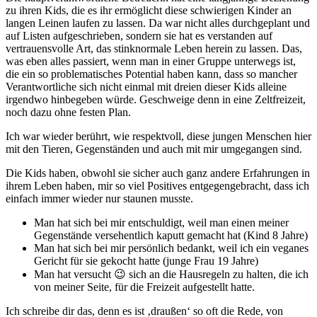
zu ihren Kids, die es ihr ermöglicht diese schwierigen Kinder an
langen Leinen laufen zu lassen. Da war nicht alles durchgeplant und
auf Listen aufgeschrieben, sondern sie hat es verstanden auf
vertrauensvolle Art, das stinknormale Leben herein zu lassen. Das,
was eben alles passiert, wenn man in einer Gruppe unterwegs ist,
die ein so problematisches Potential haben kann, dass so mancher
Verantwortliche sich nicht einmal mit dreien dieser Kids alleine
irgendwo hinbegeben würde. Geschweige denn in eine Zeltfreizeit,
noch dazu ohne festen Plan.
Ich war wieder berührt, wie respektvoll, diese jungen Menschen hier
mit den Tieren, Gegenständen und auch mit mir umgegangen sind.
Die Kids haben, obwohl sie sicher auch ganz andere Erfahrungen in
ihrem Leben haben, mir so viel Positives entgegengebracht, dass ich
einfach immer wieder nur staunen musste.
Man hat sich bei mir entschuldigt, weil man einen meiner
Gegenstände versehentlich kaputt gemacht hat (Kind 8 Jahre)
Man hat sich bei mir persönlich bedankt, weil ich ein veganes
Gericht für sie gekocht hatte (junge Frau 19 Jahre)
Man hat versucht 😉 sich an die Hausregeln zu halten, die ich
von meiner Seite, für die Freizeit aufgestellt hatte.
Ich schreibe dir das, denn es ist ‚draußen‘ so oft die Rede, von