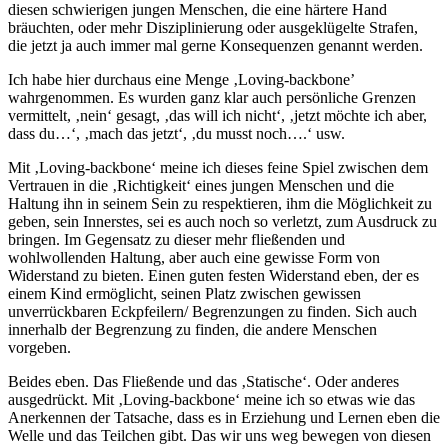
diesen schwierigen jungen Menschen, die eine härtere Hand
bräuchten, oder mehr Disziplinierung oder ausgeklügelte Strafen,
die jetzt ja auch immer mal gerne Konsequenzen genannt werden.
Ich habe hier durchaus eine Menge ‚Loving-backbone’
wahrgenommen. Es wurden ganz klar auch persönliche Grenzen
vermittelt, ‚nein‘ gesagt, ‚das will ich nicht‘, ‚jetzt möchte ich aber,
dass du…‘, ‚mach das jetzt‘, ‚du musst noch….‘ usw.
Mit ‚Loving-backbone‘ meine ich dieses feine Spiel zwischen dem
Vertrauen in die ‚Richtigkeit‘ eines jungen Menschen und die
Haltung ihn in seinem Sein zu respektieren, ihm die Möglichkeit zu
geben, sein Innerstes, sei es auch noch so verletzt, zum Ausdruck zu
bringen. Im Gegensatz zu dieser mehr fließenden und
wohlwollenden Haltung, aber auch eine gewisse Form von
Widerstand zu bieten. Einen guten festen Widerstand eben, der es
einem Kind ermöglicht, seinen Platz zwischen gewissen
unverrückbaren Eckpfeilern/ Begrenzungen zu finden. Sich auch
innerhalb der Begrenzung zu finden, die andere Menschen
vorgeben.
Beides eben. Das Fließende und das ‚Statische‘. Oder anderes
ausgedrückt. Mit ‚Loving-backbone‘ meine ich so etwas wie das
Anerkennen der Tatsache, dass es in Erziehung und Lernen eben die
Welle und das Teilchen gibt. Das wir uns weg bewegen von diesen