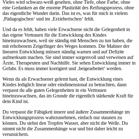
Vieles wird schwarz-weiß gesehen, ohne Tiefe, ohne Farbe, ohne
eine Gedanken an die enorme Plastizität des Reifungsprozess, ohne
das eigentliche Wunder darin. Das ist es, was für mich in vielem
‚Pädagogischen‘ und im ‚Erzieherischen‘ fehlt.
Und da es fehlt, haben viele Erwachsene nicht die Gelegenheit in
das eigene Vertrauen für die Entwicklung des Kindes
hineinzuwachsen, weil sie ständig mit Menschen zu tun haben, die
mit erhobenem Zeigefinger des Weges kommen. Die Mahner der
linearen Entwicklung müssen ständig warnen und auf Defizite
aufmerksam machen. Sie sind immer sorgenvoll und verweisen auf
Ärzte, Therapeuten und Nachhilfe. Sie sehen Entwicklung immer in
Gefahr. Es muss immer korrigiert und ‚beigearbeitet‘ werden.
Wenn du als Erwachsener gelernt hast, die Entwicklung eines
Kindes lediglich linear oder eindimensional zu betrachten, dann
verpasst du alle guten Gelegenheiten in ein Vertrauen
hineinzuwachsen, das im Grunde die eigentlich stärkende Kraft für
dein Kind ist.
Du verpasst die Fähigkeit innere und äußere Zusammenhänge im
Entwicklungsprozess wahrzunehmen, einfach nur staunen zu
können. Du siehst den Tropfen Wasser, aber nicht die Welle. Du
nimmt nicht die Zusammenhänge war und bist daher leicht zu
verunsichern.