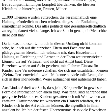
Betreuungseinrichtungen komplett überdenken, die Idee zur
Kleinfamilie hinterfragen, Frauen, Mütter…
...1000 Themen würden auftauchen, die gesellschaftlich eine
Haltung erforderlich machen würden, die gesunde Entfaltung
ermöglichen könnte. Das alles politisch und gesamtgesellschaftlich
zu regeln, dauert viel zu lange. Ich weiß nicht genau, ob Menschheit
diese Zeit hat?
Da ich das in diesen Umbruch in diesem Umfang nicht kommen
sehe, baue ich auf die einzelnen Eltern und Fachleute im
pädagogischen Bereich. Ich wünsche mir, dass Einzelne ihre
Haltung zu Erziehung und Lernen in der Form weiterentwickeln
können, die auf Vertrauen und nicht auf Angst baut. Diese
Einzelnen werden auf Sicht gesehen, mit all ihrem Einsatz für
Kinder, eine Veränderung schaffen, die sich aus unzähligen, kleinen
‚Keimzellen‘ entwickeln wird. Ich kenne so viele tolle Leute, die
sich in ihrer individuellen Weise aufmachen und aufgemacht haben.
Aus Lindas Arbeit weiß ich, dass jede ‚Körperzelle‘ in gewisser
Form die Information von allem trägt. Was fehlt, sind nährende und
geeignete Felder, die es Kindern gestatten sich mit Wohlwollen zu
entfalten. Dafür möchte ich weiterhin ein Umfeld schaffen, das
Kinder sich in der Art entfalten können, die eigentlich in ihnen
angelegt ist. Ich bin der festen Überzeugung, dass viele Erwachsen