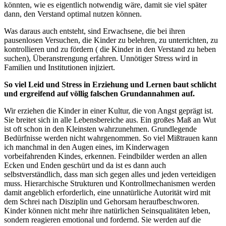
könnten, wie es eigentlich notwendig wäre, damit sie viel später
dann, den Verstand optimal nutzen können.
Was daraus auch entsteht, sind Erwachsene, die bei ihren
pausenlosen Versuchen, die Kinder zu belehren, zu unterrichten, zu
kontrollieren und zu fördern ( die Kinder in den Verstand zu heben
suchen), Überanstrengung erfahren. Unnötiger Stress wird in
Familien und Institutionen injiziert.
So viel Leid und Stress in Erziehung und Lernen baut schlicht
und ergreifend auf völlig falschen Grundannahmen auf.
Wir erziehen die Kinder in einer Kultur, die von Angst geprägt ist.
Sie breitet sich in alle Lebensbereiche aus. Ein großes Maß an Wut
ist oft schon in den Kleinsten wahrzunehmen. Grundlegende
Bedürfnisse werden nicht wahrgenommen. So viel Mißtrauen kann
ich manchmal in den Augen eines, im Kinderwagen
vorbeifahrenden Kindes, erkennen. Feindbilder werden an allen
Ecken und Enden geschürt und da ist es dann auch
selbstverständlich, dass man sich gegen alles und jeden verteidigen
muss. Hierarchische Strukturen und Kontrollmechanismen werden
damit angeblich erforderlich, eine unnatürliche Autorität wird mit
dem Schrei nach Disziplin und Gehorsam heraufbeschworen.
Kinder können nicht mehr ihre natürlichen Seinsqualitäten leben,
sondern reagieren emotional und fordernd. Sie werden auf die