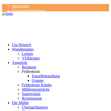
Impressum
Datenschutzerklärung
Kontakt
Rezensionen
Uta Henrich
Wundersames
Lernen
VERlernen
Angebote
Beratung
Feldenkrais
Einzelbehandlung
Gruppe
Feldenkrais Kinder
Mühlengespräche
Supervision
Rezensionen
Die Mühle
Übernachtungen