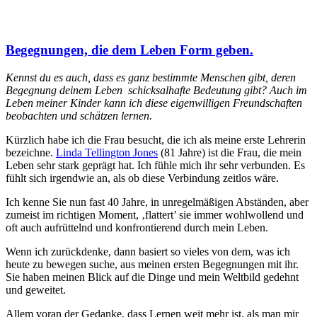
Begegnungen, die dem Leben Form geben.
Kennst du es auch, dass es ganz bestimmte Menschen gibt, deren
Begegnung deinem Leben schicksalhafte Bedeutung gibt? Auch im
Leben meiner Kinder kann ich diese eigenwilligen Freundschaften
beobachten und schätzen lernen.
Kürzlich habe ich die Frau besucht, die ich als meine erste Lehrerin
bezeichne.
Linda Tellington Jones
(81 Jahre) ist die Frau, die mein
Leben sehr stark geprägt hat. Ich fühle mich ihr sehr verbunden. Es
fühlt sich irgendwie an, als ob diese Verbindung zeitlos wäre.
Ich kenne Sie nun fast 40 Jahre, in unregelmäßigen Abständen, aber
zumeist im richtigen Moment, ‚flattert’ sie immer wohlwollend und
oft auch aufrüttelnd und konfrontierend durch mein Leben.
Wenn ich zurückdenke, dann basiert so vieles von dem, was ich
heute zu bewegen suche, aus meinen ersten Begegnungen mit ihr.
Sie haben meinen Blick auf die Dinge und mein Weltbild gedehnt
und geweitet.
Allem voran der Gedanke, dass Lernen weit mehr ist, als man mir