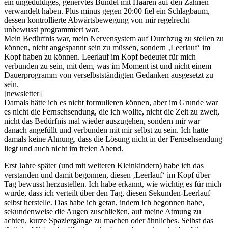
ein ungeduldiges, genervtes Bündel mit Haaren auf den Zähnen
verwandelt haben. Plus minus gegen 20:00 fiel ein Schlagbaum,
dessen kontrollierte Abwärtsbewegung von mir regelrecht
unbewusst programmiert war.
Mein Bedürfnis war, mein Nervensystem auf Durchzug zu stellen zu
können, nicht angespannt sein zu müssen, sondern ‚Leerlauf‘ im
Kopf haben zu können. Leerlauf im Kopf bedeutet für mich
verbunden zu sein, mit dem, was im Moment ist und nicht einem
Dauerprogramm von verselbstständigten Gedanken ausgesetzt zu
sein.
[newsletter]
Damals hätte ich es nicht formulieren können, aber im Grunde war
es nicht die Fernsehsendung, die ich wollte, nicht die Zeit zu zweit,
nicht das Bedürfnis mal wieder auszugehen, sondern mir war
danach angefüllt und verbunden mit mir selbst zu sein. Ich hatte
damals keine Ahnung, dass die Lösung nicht in der Fernsehsendung
liegt und auch nicht im freien Abend.
Erst Jahre später (und mit weiteren Kleinkindern) habe ich das
verstanden und damit begonnen, diesen ‚Leerlauf‘ im Kopf über
Tag bewusst herzustellen. Ich habe erkannt, wie wichtig es für mich
wurde, dass ich verteilt über den Tag, diesen Sekunden-Leerlauf
selbst herstelle. Das habe ich getan, indem ich begonnen habe,
sekundenweise die Augen zuschließen, auf meine Atmung zu
achten, kurze Spaziergänge zu machen oder ähnliches. Selbst das