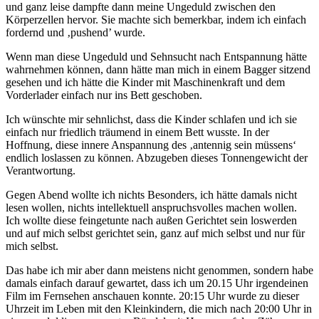
und ganz leise dampfte dann meine Ungeduld zwischen den
Körperzellen hervor. Sie machte sich bemerkbar, indem ich einfach
fordernd und ‚pushend’ wurde.
Wenn man diese Ungeduld und Sehnsucht nach Entspannung hätte
wahrnehmen können, dann hätte man mich in einem Bagger sitzend
gesehen und ich hätte die Kinder mit Maschinenkraft und dem
Vorderlader einfach nur ins Bett geschoben.
Ich wünschte mir sehnlichst, dass die Kinder schlafen und ich sie
einfach nur friedlich träumend in einem Bett wusste. In der
Hoffnung, diese innere Anspannung des ‚antennig sein müssens‘
endlich loslassen zu können. Abzugeben dieses Tonnengewicht der
Verantwortung.
Gegen Abend wollte ich nichts Besonders, ich hätte damals nicht
lesen wollen, nichts intellektuell anspruchsvolles machen wollen.
Ich wollte diese feingetunte nach außen Gerichtet sein loswerden
und auf mich selbst gerichtet sein, ganz auf mich selbst und nur für
mich selbst.
Das habe ich mir aber dann meistens nicht genommen, sondern habe
damals einfach darauf gewartet, dass ich um 20.15 Uhr irgendeinen
Film im Fernsehen anschauen konnte. 20:15 Uhr wurde zu dieser
Uhrzeit im Leben mit den Kleinkindern, die mich nach 20:00 Uhr in