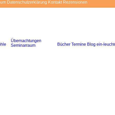
sum
Datenschutzerklärung
Kontakt
Rezensionen
Übernachtungen
hle
Bücher
Termine
Blog
ein-leuch
Seminarraum