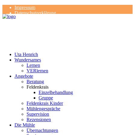
Impressum
Datenschutzerklärung
Kontakt
Rezensionen
Uta Henrich
Wundersames
Lernen
VERlernen
Angebote
Beratung
Feldenkrais
Einzelbehandlung
Gruppe
Feldenkrais Kinder
Mühlengespräche
Supervision
Rezensionen
Die Mühle
Übernachtungen