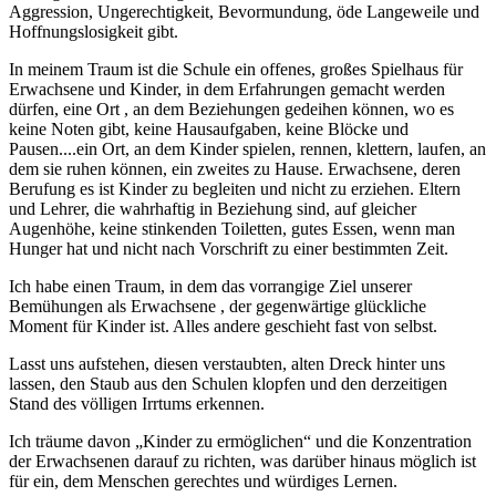
Aggression, Ungerechtigkeit, Bevormundung, öde Langeweile und
Hoffnungslosigkeit gibt.
In meinem Traum ist die Schule ein offenes, großes Spielhaus für
Erwachsene und Kinder, in dem Erfahrungen gemacht werden
dürfen, eine Ort , an dem Beziehungen gedeihen können, wo es
keine Noten gibt, keine Hausaufgaben, keine Blöcke und
Pausen....ein Ort, an dem Kinder spielen, rennen, klettern, laufen, an
dem sie ruhen können, ein zweites zu Hause. Erwachsene, deren
Berufung es ist Kinder zu begleiten und nicht zu erziehen. Eltern
und Lehrer, die wahrhaftig in Beziehung sind, auf gleicher
Augenhöhe, keine stinkenden Toiletten, gutes Essen, wenn man
Hunger hat und nicht nach Vorschrift zu einer bestimmten Zeit.
Ich habe einen Traum, in dem das vorrangige Ziel unserer
Bemühungen als Erwachsene , der gegenwärtige glückliche
Moment für Kinder ist. Alles andere geschieht fast von selbst.
Lasst uns aufstehen, diesen verstaubten, alten Dreck hinter uns
lassen, den Staub aus den Schulen klopfen und den derzeitigen
Stand des völligen Irrtums erkennen.
Ich träume davon „Kinder zu ermöglichen“ und die Konzentration
der Erwachsenen darauf zu richten, was darüber hinaus möglich ist
für ein, dem Menschen gerechtes und würdiges Lernen.