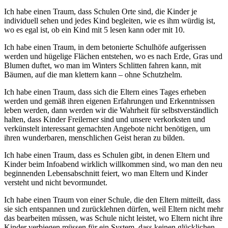
Ich habe einen Traum, dass Schulen Orte sind, die Kinder je
individuell sehen und jedes Kind begleiten, wie es ihm würdig ist,
wo es egal ist, ob ein Kind mit 5 lesen kann oder mit 10.
Ich habe einen Traum, in dem betonierte Schulhöfe aufgerissen
werden und hügelige Flächen entstehen, wo es nach Erde, Gras und
Blumen duftet, wo man im Winters Schlitten fahren kann, mit
Bäumen, auf die man klettern kann – ohne Schutzhelm.
Ich habe einen Traum, dass sich die Eltern eines Tages erheben
werden und gemäß ihren eigenen Erfahrungen und Erkenntnissen
leben werden, dann werden wir die Wahrheit für selbstverständlich
halten, dass Kinder Freilerner sind und unsere verkorksten und
verkünstelt interessant gemachten Angebote nicht benötigen, um
ihren wunderbaren, menschlichen Geist heran zu bilden.
Ich habe einen Traum, dass es Schulen gibt, in denen Eltern und
Kinder beim Infoabend wirklich willkommen sind, wo man den neu
beginnenden Lebensabschnitt feiert, wo man Eltern und Kinder
versteht und nicht bevormundet.
Ich habe einen Traum von einer Schule, die den Eltern mitteilt, dass
sie sich entspannen und zurücklehnen dürfen, weil Eltern nicht mehr
das bearbeiten müssen, was Schule nicht leistet, wo Eltern nicht ihre
Kinder verbiegen müssen für ein System, dass keinen glücklichen