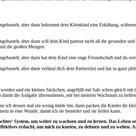
hingebastelt, aber dann bekommt dein Kleinkind eine Erkältung, währe
ngebastelt, aber dann will dein Kind partout nicht all die gesunden u
 und die großen Mengen.
ngebastelt, aber dann hat dein Kind eine enge Freundschaft und du verst
ngebastelt, aber dann verlässt dich dein Partner(in) und hat so ganz pl
erden und ein kleines Säckchen, angefüllt mit Salz schon gleich mit d
ben damit die Aufgabe übernommen, mir bei meinem Wachstum zu helfen
enn ich dessen mal ein wenig müde bin, dann packen die Kinder ihr kl
nein in eine Wunde, damit ich sie bemerke und sie heilen kann.
htes‘ System, um weiter zu wachsen und zu lernen. Das Leben sel
ffektives erdacht, um mich zu kneten, zu dehnen und zu weiten. Auf