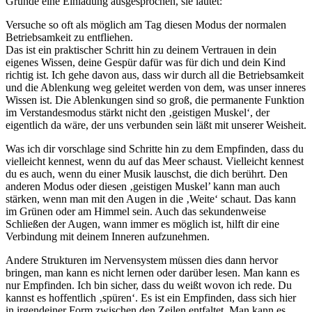
Grunde eine Einladung ausgesprochen, sie lautet:
Versuche so oft als möglich am Tag diesen Modus der normalen
Betriebsamkeit zu entfliehen.
Das ist ein praktischer Schritt hin zu deinem Vertrauen in dein
eigenes Wissen, deine Gespür dafür was für dich und dein Kind
richtig ist. Ich gehe davon aus, dass wir durch all die Betriebsamkeit
und die Ablenkung weg geleitet werden von dem, was unser inneres
Wissen ist. Die Ablenkungen sind so groß, die permanente Funktion
im Verstandesmodus stärkt nicht den ‚geistigen Muskel‘, der
eigentlich da wäre, der uns verbunden sein läßt mit unserer Weisheit.
Was ich dir vorschlage sind Schritte hin zu dem Empfinden, dass du
vielleicht kennest, wenn du auf das Meer schaust. Vielleicht kennest
du es auch, wenn du einer Musik lauschst, die dich berührt. Den
anderen Modus oder diesen ‚geistigen Muskel’ kann man auch
stärken, wenn man mit den Augen in die ‚Weite‘ schaut. Das kann
im Grünen oder am Himmel sein. Auch das sekundenweise
Schließen der Augen, wann immer es möglich ist, hilft dir eine
Verbindung mit deinem Inneren aufzunehmen.
Andere Strukturen im Nervensystem müssen dies dann hervor
bringen, man kann es nicht lernen oder darüber lesen. Man kann es
nur Empfinden. Ich bin sicher, dass du weißt wovon ich rede. Du
kannst es hoffentlich ‚spüren‘. Es ist ein Empfinden, dass sich hier
in irgendeiner Form zwischen den Zeilen entfaltet. Man kann es