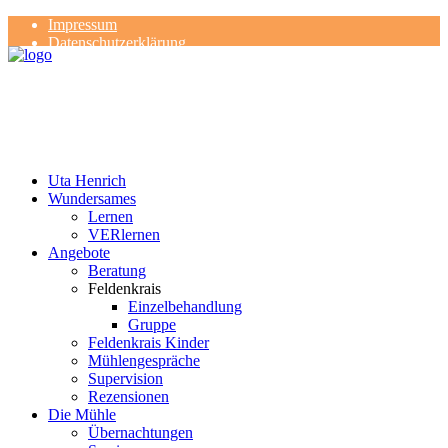
Impressum
Datenschutzerklärung
Kontakt
Rezensionen
Uta Henrich
Wundersames
Lernen
VERlernen
Angebote
Beratung
Feldenkrais
Einzelbehandlung
Gruppe
Feldenkrais Kinder
Mühlengespräche
Supervision
Rezensionen
Die Mühle
Übernachtungen