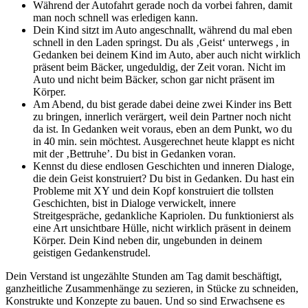
Während der Autofahrt gerade noch da vorbei fahren, damit
man noch schnell was erledigen kann.
Dein Kind sitzt im Auto angeschnallt, während du mal eben
schnell in den Laden springst. Du als ‚Geist‘ unterwegs , in
Gedanken bei deinem Kind im Auto, aber auch nicht wirklich
präsent beim Bäcker, ungeduldig, der Zeit voran. Nicht im
Auto und nicht beim Bäcker, schon gar nicht präsent im
Körper.
Am Abend, du bist gerade dabei deine zwei Kinder ins Bett
zu bringen, innerlich verärgert, weil dein Partner noch nicht
da ist. In Gedanken weit voraus, eben an dem Punkt, wo du
in 40 min. sein möchtest. Ausgerechnet heute klappt es nicht
mit der ‚Bettruhe’. Du bist in Gedanken voran.
Kennst du diese endlosen Geschichten und inneren Dialoge,
die dein Geist konstruiert? Du bist in Gedanken. Du hast ein
Probleme mit XY und dein Kopf konstruiert die tollsten
Geschichten, bist in Dialoge verwickelt, innere
Streitgespräche, gedankliche Kapriolen. Du funktionierst als
eine Art unsichtbare Hülle, nicht wirklich präsent in deinem
Körper. Dein Kind neben dir, ungebunden in deinem
geistigen Gedankenstrudel.
Dein Verstand ist ungezählte Stunden am Tag damit beschäftigt,
ganzheitliche Zusammenhänge zu sezieren, in Stücke zu schneiden,
Konstrukte und Konzepte zu bauen. Und so sind Erwachsene es