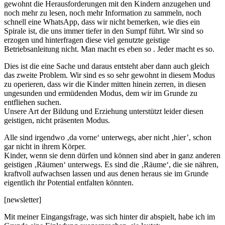
gewohnt die Herausforderungen mit den Kindern anzugehen und
noch mehr zu lesen, noch mehr Information zu sammeln, noch
schnell eine WhatsApp, dass wir nicht bemerken, wie dies ein
Spirale ist, die uns immer tiefer in den Sumpf führt. Wir sind so
erzogen und hinterfragen diese viel genutzte geistige
Betriebsanleitung nicht. Man macht es eben so . Jeder macht es so.
Dies ist die eine Sache und daraus entsteht aber dann auch gleich
das zweite Problem. Wir sind es so sehr gewohnt in diesem Modus
zu operieren, dass wir die Kinder mitten hinein zerren, in diesen
ungesunden und ermüdenden Modus, dem wir im Grunde zu
entfliehen suchen.
Unsere Art der Bildung und Erziehung unterstützt leider diesen
geistigen, nicht präsenten Modus.
Alle sind irgendwo ‚da vorne‘ unterwegs, aber nicht ‚hier’, schon
gar nicht in ihrem Körper.
Kinder, wenn sie denn dürfen und können sind aber in ganz anderen
geistigen ‚Räumen‘ unterwegs. Es sind die ‚Räume‘, die sie nähren,
kraftvoll aufwachsen lassen und aus denen heraus sie im Grunde
eigentlich ihr Potential entfalten könnten.
[newsletter]
Mit meiner Eingangsfrage, was sich hinter dir abspielt, habe ich im