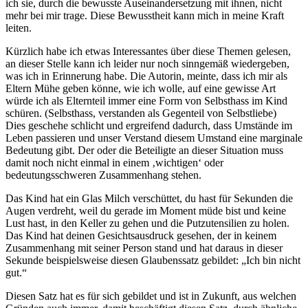
ich sie, durch die bewusste Auseinandersetzung mit ihnen, nicht
mehr bei mir trage. Diese Bewusstheit kann mich in meine Kraft
leiten.
Kürzlich habe ich etwas Interessantes über diese Themen gelesen,
an dieser Stelle kann ich leider nur noch sinngemäß wiedergeben,
was ich in Erinnerung habe. Die Autorin, meinte, dass ich mir als
Eltern Mühe geben könne, wie ich wolle, auf eine gewisse Art
würde ich als Elternteil immer eine Form von Selbsthass im Kind
schüren. (Selbsthass, verstanden als Gegenteil von Selbstliebe)
Dies geschehe schlicht und ergreifend dadurch, dass Umstände im
Leben passieren und unser Verstand diesem Umstand eine marginale
Bedeutung gibt. Der oder die Beteiligte an dieser Situation muss
damit noch nicht einmal in einem ‚wichtigen‘ oder
bedeutungsschweren Zusammenhang stehen.
Das Kind hat ein Glas Milch verschüttet, du hast für Sekunden die
Augen verdreht, weil du gerade im Moment müde bist und keine
Lust hast, in den Keller zu gehen und die Putzutensilien zu holen.
Das Kind hat deinen Gesichtsausdruck gesehen, der in keinem
Zusammenhang mit seiner Person stand und hat daraus in dieser
Sekunde beispielsweise diesen Glaubenssatz gebildet: „Ich bin nicht
gut.“
Diesen Satz hat es für sich gebildet und ist in Zukunft, aus welchen