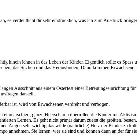
 an, es verdeutlicht dir sehr eindrücklich, was ich zum Ausdruck bring
tig hinein lehnen in das Leben der Kinder. Eigentlich sollte es Spass u
rschen, das Suchen und das Herausfinden. Dann kommen Erwachsene un
ngen Ausschnitt aus einem Osterfest einer Betreuungseinrichtung für Ki
gsfragen darstellt.
erbar ist, wird von Erwachsenen verdreht und verbogen.
 einmarschiert, ganze Heerscharen überrollen die Kinder mit Aktivis
entierten Lernen. Es geht nicht primär darum zuerst die größten, besten,
inen Augen sehr wichtig das wilde (natürliche) Herz der Kinder zu kulti
po annehmen. Sie lernen, wer sie sind und können dann an der für sie