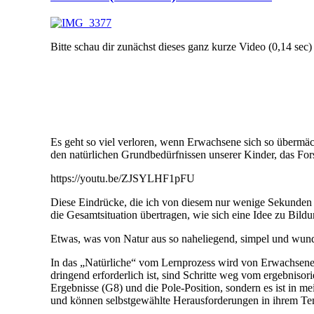
Bitte schau dir zunächst dieses ganz kurze Video (0,14 sec)
Es geht so viel verloren, wenn Erwachsene sich so übermäch
den natürlichen Grundbedürfnissen unserer Kinder, das Fo
https://youtu.be/ZJSYLHF1pFU
Diese Eindrücke, die ich von diesem nur wenige Sekunden la
die Gesamtsituation übertragen, wie sich eine Idee zu Bildun
Etwas, was von Natur aus so naheliegend, simpel und wund
In das „Natürliche“ vom Lernprozess wird von Erwachsenen
dringend erforderlich ist, sind Schritte weg vom ergebnisori
Ergebnisse (G8) und die Pole-Position, sondern es ist in me
und können selbstgewählte Herausforderungen in ihrem Tem