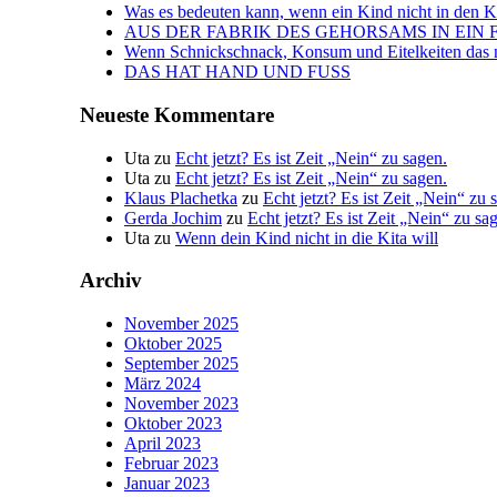
Was es bedeuten kann, wenn ein Kind nicht in den Kin
AUS DER FABRIK DES GEHORSAMS IN EIN 
Wenn Schnickschnack, Konsum und Eitelkeiten das n
DAS HAT HAND UND FUSS
Neueste Kommentare
Uta
zu
Echt jetzt? Es ist Zeit „Nein“ zu sagen.
Uta
zu
Echt jetzt? Es ist Zeit „Nein“ zu sagen.
Klaus Plachetka
zu
Echt jetzt? Es ist Zeit „Nein“ zu 
Gerda Jochim
zu
Echt jetzt? Es ist Zeit „Nein“ zu sa
Uta
zu
Wenn dein Kind nicht in die Kita will
Archiv
November 2025
Oktober 2025
September 2025
März 2024
November 2023
Oktober 2023
April 2023
Februar 2023
Januar 2023