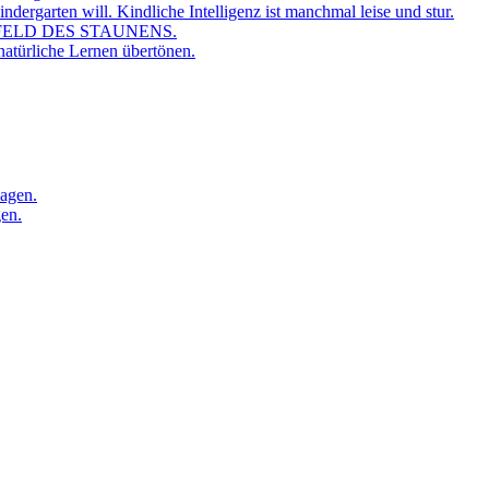
dergarten will. Kindliche Intelligenz ist manchmal leise und stur.
FELD DES STAUNENS.
atürliche Lernen übertönen.
sagen.
gen.