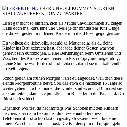
LIEBER UNVOLLKOMMEN STARTEN,
STATT AUF PERFEKTION ZU WARTEN
Es ist gar nicht so einfach, sich als Mutter unvollkommen zu zeigen.
Halte doch mal kurz inne und überlege dir mindestens fünf Dinge,
die dir seit gestern mit deinen Kindern in die ‚Hose‘ gegangen sind.
Du wolltest die liebevolle, geduldige Mutter sein, als du deine
Kinder ins Bett gebracht hast, aber jede deiner Gesten war von
genervt sein durchzogen. Deine Berührungen beim Umziehen und
Waschen des Kindes waren einen Tick zu ruppig und ungeduldig.
Deine Stimme war fordernd und treibend, damit sie nun bald endlich
im Bett liegen.
Schon gleich am frühen Morgen warst du angeödet, weil dich diese
elende Morgenroutine nervt. Soll das etwa die nächsten 15 Jahre so
weiter gehen? Du bist müde, die Kinder sind es auch. Du musst sie
aber antreiben, damit sie pünktlich am Bus oder in der Kita sind. Du
fühlst dich schlecht.
Eigentlich wolltest du nachmittags was Schönes mit den Kindern
machen, aber dann bekommst du diese email oder diesen
Telefonanruf und schon bist du geistig abwesend, weil du deine
innere Waschmaschine betätigst. Die Kinder spüren das, quengeln