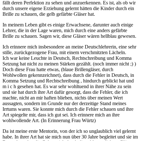
fällt deren Perfektion zu sehen und anzuerkennen. Es ist, als ob wir
durch unsere eigene Erziehung gelernt hätten die Kinder durch ein
Brille zu schauen, die gelb gefärbte Gläser hat.
In meinem Leben gibt es einige Erwachsene, darunter auch einige
Lehrer, die in der Lage waren, mich durch eine anders gefärbte
Brille zu schauen. Sagen wir, diese Gläser wären hellblau gewesen.
Ich erinnere mich insbesondere an meine Deutschlehrerin, eine sehr
stille, zurückgezogene Frau, mit einem verschmitzten Lächeln.
Ich war keine Leuchte in Deutsch, Rechtschreibung und Komma
Setzung hat nicht zu meinen Stärken gezählt. (noch immer nicht ;) )
Doch diese Frau hatte etwas, (blaue Brillengläser, durch
Wohlwollen gekennzeichnet), dass durch die Fehler in Deutsch, in
Komma Setzung und Rechtschreibung , hindurch geblickt hat und
m i c h gesehen hat. Es war sehr wohltuend in ihrer Nähe zu sein
und sie hat durch ihre Art dafür gesorgt, dass die Fehler, die ich
machte, nicht an mir haften blieben, nichts über meinen Wert
aussagten, sondern im Grunde nur der derzeitige Stand meines
Irrtums waren. Sie konnte mich durch die Fehler schauen und ihre
Art spiegelte mir, dass ich gut sei. Ich erinnere mich an ihre
wohlwollende Art. (In Erinnerung Frau Würtz)
Da ist meine erste Mentorin, von der ich so unglaublich viel gelernt
habe. In ihrer Art hat sie mich nun über 30 Jahre begleitet und sie im