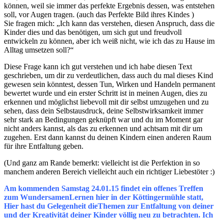
können, weil sie immer das perfekte Ergebnis dessen, was entstehen
soll, vor Augen tragen. (auch das Perfekte Bild ihres Kindes )
Sie fragen mich: „Ich kann das verstehen, diesen Anspruch, dass die
Kinder dies und das benötigen, um sich gut und freudvoll
entwickeln zu können, aber ich weiß nicht, wie ich das zu Hause im
Alltag umsetzen soll?“
Diese Frage kann ich gut verstehen und ich habe diesen Text
geschrieben, um dir zu verdeutlichen, dass auch du mal dieses Kind
gewesen sein könntest, dessen Tun, Wirken und Handeln permanent
bewertet wurde und ein erster Schritt ist in meinen Augen, dies zu
erkennen und möglichst liebevoll mit dir selbst umzugehen und zu
sehen, dass dein Selbstausdruck, deine Selbstwirksamkeit immer
sehr stark an Bedingungen geknüpft war und du im Moment gar
nicht anders kannst, als das zu erkennen und achtsam mit dir um
zugehen. Erst dann kannst du deinen Kindern einen anderen Raum
für ihre Entfaltung geben.
(Und ganz am Rande bemerkt: vielleicht ist die Perfektion in so
manchem anderen Bereich vielleicht auch ein richtiger Liebestöter :)
Am kommenden Samstag 24.01.15 findet ein offenes Treffen
zum WundersamenLernen hier in der Köttingermühle statt,
Hier hast du Gelegenheit dieThemen zur Entfaltung von deiner
und der Kreativität deiner Kinder völlig neu zu betrachten. Ich