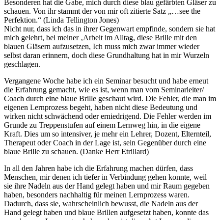
Besonderen hat die Gabe, mich durch diese blau gefärbten Gläser zu
schauen. Von ihr stammt der von mir oft zitierte Satz „…see the
Perfektion.“ (Linda Tellington Jones)
Nicht nur, dass ich das in ihrer Gegenwart empfinde, sondern sie hat
mich gelehrt, bei meiner ‚Arbeit im Alltag, diese Brille mit den
blauen Gläsern aufzusetzen, Ich muss mich zwar immer wieder
selbst daran erinnern, doch diese Grundhaltung hat in mir Wurzeln
geschlagen.
Vergangene Woche habe ich ein Seminar besucht und habe erneut
die Erfahrung gemacht, wie es ist, wenn man vom Seminarleiter/
Coach durch eine blaue Brille geschaut wird. Die Fehler, die man im
eigenen Lernprozess begeht, haben nicht diese Bedeutung und
wirken nicht schwächend oder erniedrigend. Die Fehler werden im
Grunde zu Treppenstufen auf einem Lernweg hin, in die eigene
Kraft. Dies um so intensiver, je mehr ein Lehrer, Dozent, Elternteil,
Therapeut oder Coach in der Lage ist, sein Gegenüber durch eine
blaue Brille zu schauen. (Danke Herr Etrillard)
In all den Jahren habe ich die Erfahrung machen dürfen, dass
Menschen, mir denen ich tiefer in Verbindung gehen konnte, weil
sie ihre Nadeln aus der Hand gelegt haben und mir Raum gegeben
haben, besonders nachhaltig für meinen Lernprozess waren.
Dadurch, dass sie, wahrscheinlich bewusst, die Nadeln aus der
Hand gelegt haben und blaue Brillen aufgesetzt haben, konnte das