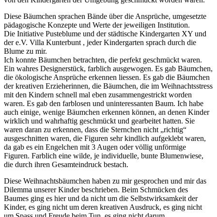
Diese Bäumchen sprachen Bände über die Ansprüche, umgesetzte
pädagogische Konzepte und Werte der jeweiligen Institution.
Die Initiative Pusteblume und der städtische Kindergarten XY und
der e.V. Villa Kunterbunt , jeder Kindergarten sprach durch die
Blume zu mir.
Ich konnte Bäumchen betrachten, die perfekt geschmückt waren.
Ein wahres Designerstück, farblich ausgewogen. Es gab Bäumchen,
die ökologische Ansprüche erkennen liessen. Es gab die Bäumchen
der kreativen Erzieherinnen, die Bäumchen, die im Weihnachtsstress
mit den Kindern schnell mal eben zusammengestrickt worden
waren. Es gab den farblosen und uninteressanten Baum. Ich habe
auch einige, wenige Bäumchen erkennen können, an denen Kinder
wirklich und wahrhaftig geschmückt und gearbeitet hatten. Sie
waren daran zu erkennen, dass die Sternchen nicht „richtig“
ausgeschnitten waren, die Figuren sehr kindlich aufgeklebt waren,
da gab es ein Engelchen mit 3 Augen oder völlig unförmige
Figuren. Farblich eine wilde, je individuelle, bunte Blumenwiese,
die durch ihren Gesamteindruck bestach.
Diese Weihnachtsbäumchen haben zu mir gesprochen und mir das
Dilemma unserer Kinder beschrieben. Beim Schmücken des
Baumes ging es hier und da nicht um die Selbstwirksamkeit der
Kinder, es ging nicht um deren kreativen Ausdruck, es ging nicht
um Spass und Freude beim Tun, es ging nicht darum