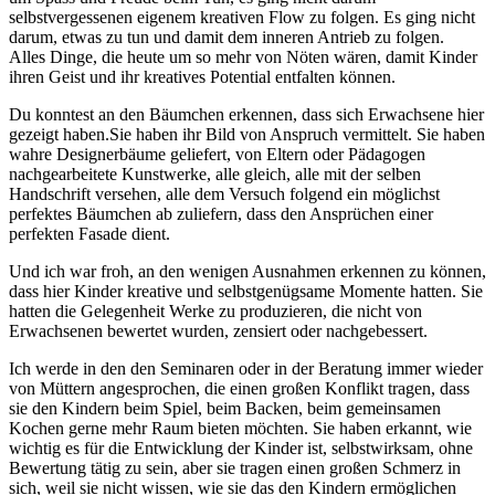
selbstvergessenen eigenem kreativen Flow zu folgen. Es ging nicht
darum, etwas zu tun und damit dem inneren Antrieb zu folgen.
Alles Dinge, die heute um so mehr von Nöten wären, damit Kinder
ihren Geist und ihr kreatives Potential entfalten können.
Du konntest an den Bäumchen erkennen, dass sich Erwachsene hier
gezeigt haben.Sie haben ihr Bild von Anspruch vermittelt. Sie haben
wahre Designerbäume geliefert, von Eltern oder Pädagogen
nachgearbeitete Kunstwerke, alle gleich, alle mit der selben
Handschrift versehen, alle dem Versuch folgend ein möglichst
perfektes Bäumchen ab zuliefern, dass den Ansprüchen einer
perfekten Fasade dient.
Und ich war froh, an den wenigen Ausnahmen erkennen zu können,
dass hier Kinder kreative und selbstgenügsame Momente hatten. Sie
hatten die Gelegenheit Werke zu produzieren, die nicht von
Erwachsenen bewertet wurden, zensiert oder nachgebessert.
Ich werde in den den Seminaren oder in der Beratung immer wieder
von Müttern angesprochen, die einen großen Konflikt tragen, dass
sie den Kindern beim Spiel, beim Backen, beim gemeinsamen
Kochen gerne mehr Raum bieten möchten. Sie haben erkannt, wie
wichtig es für die Entwicklung der Kinder ist, selbstwirksam, ohne
Bewertung tätig zu sein, aber sie tragen einen großen Schmerz in
sich, weil sie nicht wissen, wie sie das den Kindern ermöglichen