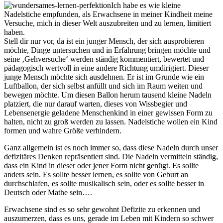
Ich habe es wie kleine
Nadelstiche empfunden, als Erwachsene in meiner Kindheit meine
Versuche, mich in dieser Welt auszubreiten und zu lernen, limitiert
haben.
Stell dir nur vor, da ist ein junger Mensch, der sich ausprobieren
möchte, Dinge untersuchen und in Erfahrung bringen möchte und
seine ‚Gehversuche‘ werden ständig kommentiert, bewertet und
pädagogisch wertvoll in eine andere Richtung umdirigiert. Dieser
junge Mensch möchte sich ausdehnen. Er ist im Grunde wie ein
Luftballon, der sich selbst anfüllt und sich im Raum weiten und
bewegen möchte. Um diesen Ballon herum tausend kleine Nadeln
platziert, die nur darauf warten, dieses von Wissbegier und
Lebensenergie geladene Menschenkind in einer gewissen Form zu
halten, nicht zu groß werden zu lassen. Nadelstiche wollen ein Kind
formen und wahre Größe verhindern.
Ganz allgemein ist es noch immer so, dass diese Nadeln durch unser
defizitäres Denken repräsentiert sind. Die Nadeln vermitteln ständig,
dass ein Kind in dieser oder jener Form nicht genügt. Es sollte
anders sein. Es sollte besser lernen, es sollte von Geburt an
durchschlafen, es sollte musikalisch sein, oder es sollte besser in
Deutsch oder Mathe sein….
Erwachsene sind es so sehr gewohnt Defizite zu erkennen und
auszumerzen, dass es uns, gerade im Leben mit Kindern so schwer