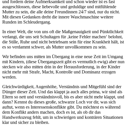
und fordern deine Aufmerksamkeit und schon wieder ist es fast
ausgeschlossen, diese liebevolle und geduldige und mitfühlende
Mutter zu sein, die alle deine Freundinnen 24/7 sind, nur du nicht.
Mit diesen Gedanken dreht die innere Waschmaschine weitere
Runden im Schleudergang.
In einer Welt, die von uns oft die Maßgenauigkeit und Pünktlichkeit
verlangt, die uns seit Schultagen für ‚keine Fehler machen‘ belohnt,
die Stille, Ruhe und nicht betriebsam sein für eine Krankheit hält, ist
es so verdammt schwer, als Mutter unvollkommen zu sein.
Wir befinden uns mitten im Übergang in eine neue Zeit im Umgang
mit Kindern, (diese Übergangszeit gibt es vermutlich ewig) aber nun
stecken wir also mitten drin in der Herausforderung, in der Kinder
nicht mehr mit Strafe, Macht, Kontrolle und Dominanz erzogen
werden.
Gleichwürdigkeit, Augenhöhe, Verständnis und Mitgefühl sind der
Dünger dieser Zeit. Und das klappt ja auch alles prima, wir sind als
Eltern so nett und verständnisvoll, bis es aber nicht mehr klappt, und
dann? Kennst du dieses große, schwarze Loch vor dir, was sich
auftut, wenn es Interessenskonflikte gibt. Du möchtest es während
dem Konflikt anders machen, doch es ist, als ob dir das
Handwerkszeug fehlt, um in schwierigen und konträren Situationen
klar und sicher zu bleiben.