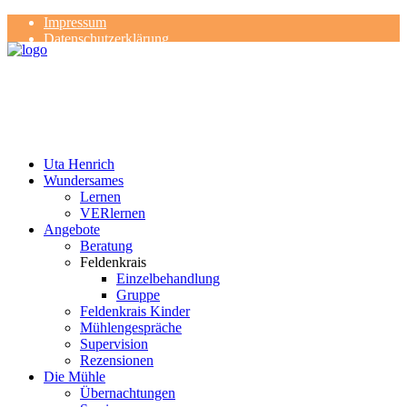
Impressum
Datenschutzerklärung
Kontakt
Rezensionen
Uta Henrich
Wundersames
Lernen
VERlernen
Angebote
Beratung
Feldenkrais
Einzelbehandlung
Gruppe
Feldenkrais Kinder
Mühlengespräche
Supervision
Rezensionen
Die Mühle
Übernachtungen