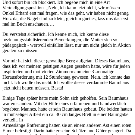
Und sofort bin ich blockiert. Ich begebe mich in eine Art
Verteidigungsposition. „Nein, ich kann jetzt nicht, wir müssen
Onkel Erhard erst mal fragen, wie das geht, wir haben nicht genug
Holz da, die Nägel sind zu klein, gleich regnet es, lass uns das erst
mal im Buch anschauen….
Du verstehst sicherlich. Ich kenne mich, ich kenne diese
beziehungsstabilisierenden Bemerkungen, die Mutter sich so
pädagogisch - wertvoll einfallen lässt, nur um nicht gleich in Aktion
geraten zu müssen.
Vor mir hat sich dieser gewaltige Berg aufgetan. Dieses Baumhaus,
dass ich vor meinem geistigen Augen gesehen hatte, wäre für jeden
inspirierten und motivierten Zimmermann eine 3 -monatige
Herausforderung mit 12 Stundentag gewesen. Nein, ich konnte das
nicht. Ich wollte das nicht. Ich wollte dieses verdammte Baumhaus
jetzt nicht bauen müssen. Basta!
Einige Tage später hatte mein Sohn sich geholfen. Sein Baumhaus
war entstanden. Mit der Hilfe eines erfahrenen und handwerklich
begabten Mannes, hatte er sein Baumhaus gebaut. Die beiden hatten
in mühseliger Arbeit ein ca. 30 cm langes Brett in einer Baumgabel
verkeilt. In
Armeslänge Entfernung hatten sie an einem anderen Ast einen roten
Eimer befestigt. Darin hatte er seine Schätze und Güter gelagert. Da