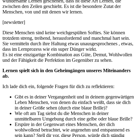
wundersame Lernen geschehen, dass ist diese Art Lernen, die
zwischen den Zeilen geschieht. Es ist die besondere Zutat der
Menschen, von und mit denen wir lernen.
[newsletter]
Diese Menschen sind keine weichgespülten Softies. Sie können
trotzdem streng, treibend, herausfordernd und manchmal hart sein.
Sie vermitteln durch ihre Haltung etwas unausgesprochenes , etwas,
dass im Lernprozess wie ein super Dünger wirkt.
Es ist eine einzigartige Kombination aus Güte, Demut, Wohlwollen
und der Fähigkeit die Perfektion im Gegenüber zu sehen.
Lernen spielt sich in den Geheimgängen unseres Miteinanders
ab.
Ich lade dich ein, folgende Fragen für dich zu reflektieren:
Gibt es in deiner Vergangenheit und in deinem gegenwärtigen
Leben Menschen, von denen du einfach weißt, dass sie dich
in deiner Größe sehen (durch eine blaue Brille)?
Wie oft am Tag siehst du die Menschen in deiner
unmittelbaren Umgebung durch eine gelbe oder blaue Brille?
Erspüre in der Gegenwart eines Menschen, der dich
wohlwollend betrachtet, wie angenehm und entspannend es
sein kann? Stell dir vor, diese Person, würde dich ständig