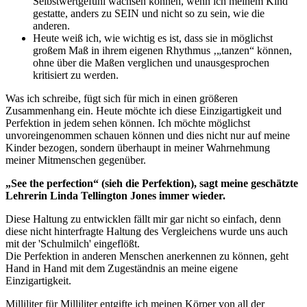
Selbstwertgefühl wachsen können, wenn ich meinem Kind
gestatte, anders zu SEIN und nicht so zu sein, wie die
anderen.
Heute weiß ich, wie wichtig es ist, dass sie in möglichst
großem Maß in ihrem eigenen Rhythmus ‚„tanzen“ können,
ohne über die Maßen verglichen und unausgesprochen
kritisiert zu werden.
Was ich schreibe, fügt sich für mich in einen größeren
Zusammenhang ein. Heute möchte ich diese Einzigartigkeit und
Perfektion in jedem sehen können. Ich möchte möglichst
unvoreingenommen schauen können und dies nicht nur auf meine
Kinder bezogen, sondern überhaupt in meiner Wahrnehmung
meiner Mitmenschen gegenüber.
„See the perfection“ (sieh die Perfektion), sagt meine geschätzte
Lehrerin Linda Tellington Jones immer wieder.
Diese Haltung zu entwicklen fällt mir gar nicht so einfach, denn
diese nicht hinterfragte Haltung des Vergleichens wurde uns auch
mit der 'Schulmilch' eingeflößt.
Die Perfektion in anderen Menschen anerkennen zu können, geht
Hand in Hand mit dem Zugeständnis an meine eigene
Einzigartigkeit.
Milliliter für Milliliter entgifte ich meinen Körper von all der