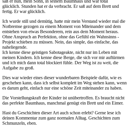
saß er nun, mein Sohn, in seinem Baumhaus und war total
glücklich. Stunden hat er da verbracht. Er saß auf dem Brett und
fertig. Er war glücklich.
Ich wurde still und demütig, hatte mir mein Verstand wieder mal die
Notbremse gezogen zu einem Moment von Miteinander und dem
entstehen von etwas Besonderem, rein aus dem Moment heraus.
Ohne Anspruch an Perfektion, ohne das Gefühl ein Wahnsinns -
Projekt schieben zu müssen. Nein, das simple, das einfache, das
naheliegende.
Ich kenne diese geistigen Sabotageakte, nicht nur im Leben mit
meinen Kindern. Ich kenne diese Berge, die sich vor mir auftürmen
und ich mich dann total blockiert fühle. Der Weg ist zu weit, die
Aufgabe zu groß.
Dies war wieder eines dieser wunderbaren Beispiele dafür, wie es
geschehen kann, dass ich selbst komplett im Weg stehen kann, wenn
es darum geht, einfach nur eine schöne Zeit miteinander zu haben.
Die Vorstellungskraft der Kinder ist unübertroffen. Es braucht nicht
das perfekte Baumhaus, manchmal genügt ein Brett und ein Eimer.
Hast du Geschichten dieser Art auch schon erlebt? Gerne lese ich
deinen Kommentar zum ganz normalen Alltag. Geschichten zum
Schmunzeln, eben.