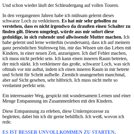
Und schon wieder läuft der Schleudergang auf vollen Touren.
In den vergangenen Jahren habe ich mühsam gelernt dieses
schwarze Loch zu verkleinern.
Es hat mir sehr geholfen zu
verstehen, dass es nicht irgendwo da draußen einen Schalter zu
finden gilt. Diesen umgelegt, würde aus mir sofort diese
geduldige, in sich ruhende und allwissende Mutter machen.
Ich
habe gelernt und lerne weiterhin (wundersam), dass ich auf meinem
ganz persönlichen Stufenweg bin, mir das Wissen um das Leben mit
Kindern, in einer neuen Zeit, anzueignen. Ich darf Fehler machen,
ich muss nicht perfekt sein. Ich kann einen inneren Raum betreten,
der mich stärkt. Ich verkleinere das große, schwarze Loch, was sich
oftmals vor mir auftut, indem ich einen inneren Raum in mir betrete
und Schritt für Schritt aufhelle. Ziemlich unangenehm manchmal,
aber auf Sicht gesehen, sehr hilfreich. Ich muss nicht mehr so
verdammt perfekt sein.
Ein interessanter Weg, gespickt mit wundersamem Lernen und einer
Menge Entspannung im Zusammenleben mit den Kindern.
Diese Entspannung zu erleben, diese Umlernprozesse zu
begleiten, dabei bin ich dir gerne behilflich. Ich weiß, wovon ich
rede.
ES IST BESSER UNVOLLKOMMEN ZU STARTEN,