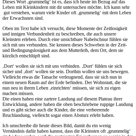
Dieses Wort ‚grummelig‘ ist es, dass ich heute im Bezug auf das
Leben mit Kleinkindern mit dir untersuchen möchte. Ich kann sehr
gut verstehen, warum viele Kinder oft ‚grummelig‘ mit dem Leben
der Erwachsnen sind.
Oben im Text habe ich versucht, diese Momente der Zeitlosigkeit
und innigen Verbundenheit zu beschreiben, die auch unsere
Kleinsten erleben. Durch eine unsichtbare Nabelschnur fühlen sie
sich mit uns verbunden. Sie kennen dieses Schweben in der Zeit-
und Bedingungslosigkeit aus dem Mutterleib, dem Ort, dem sie
kürzlich entschlüpft sind.
‚Dort‘ wollen sie sich mit uns verbinden. ‚Dort‘ fühlen sie sich
sicher und ‚dort‘ wollen sie sein. Dorthin wollen sie uns bewegen.
Vielleicht etwas die Tatsache verleugnend, dass sie sich nun in
einem neuen Raum auf der Erde befinden. Der Wohnstatt, die sie
nun neu in ihrem Leben ‚einrichten‘ müssen, sie sich zu eigen
machen müssen.
Die einen haben eine zartere Landung auf diesem Plateau ihrer
Entwicklung, andere haben die oben beschriebene ruppige Landung
und es gibt sicher auch die Kinder, die eine verheerende
Bruchlandung, vielleicht sogar einen Absturz erlebt haben.
Ich umschreibe dir heute dieses Bild, damit du ein wenig
Verständnis dafür haben kannst, dass die Kleinsten oft ‚grummelig‘