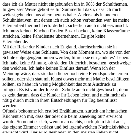
dass ich als Mutter nicht eingebunden bin in 98% der Schulthemen.
In gewisser Weise gehört es für Summerhill dazu, dass ich mich
weitestgehenden aus allem heraus halte. Anders, als in anderen
Schulinitiativen, mit denen ich auch schon verbunden war, ist meine
Elternarbeit hier nicht erforderlich, sicherlich auch nicht erwünscht.
Ich muss keinen Kuchen für den Basar backen, keine Klassenräume
streichen, keine Fahrdienste übernehmen. Es gibt keine
Elternabende.
Mit der Reise der Kinder nach England, durchschreiten sie in
gewisser Weise eine Schleuse. Von dem Moment an, wo sie von der
Schule entgegengenommen werden, führen sie ein ‚anderes‘ Leben.
Ich habe keine Ahnung, ob sie den Unterricht besuchen, geschweige
den welchen. Ich habe keinen Einfluss darauf. Wenn ich der
Meinung wäre, dass sie doch lieber noch eine Fremdsprache lernen
sollten, oder sich statt mit Kunst etwas mehr mit Mathe beschäftigen
sollten, so habe ich wenig Möglichkeit das zum Ausdruck zu
bringen. Es ist von der Idee der Schule auch nicht gewünscht, denn
es geht darum, dass die Kinder ihr Leben leben und nicht mehr als
nötig durch mich in ihren Entscheidungen für Tag beeinflusst
werden.
Oftmals bekomme ich erst bei Erzählungen, zurück am heimischen
Küchentisch mit, dass der oder die beim ‚sneeking out‘ erwischt
wurde. So nennt es sich, wenn man nachts, nach ‚dem Licht aus‘,
das eigene Zimmer verlässt und bei irgendwelchen Nachtaktivitäten
erwischt wird. Das wird geahndet, in den meisten Fällen nicht