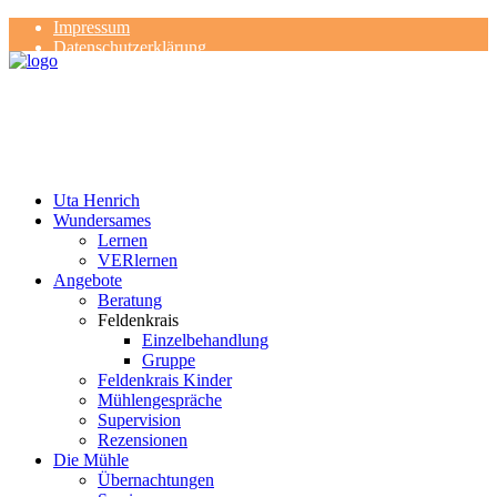
Impressum
Datenschutzerklärung
Kontakt
Rezensionen
Uta Henrich
Wundersames
Lernen
VERlernen
Angebote
Beratung
Feldenkrais
Einzelbehandlung
Gruppe
Feldenkrais Kinder
Mühlengespräche
Supervision
Rezensionen
Die Mühle
Übernachtungen