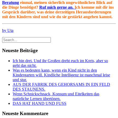
Beratung
einmal, meinen sicherlich ungewöhnlichen Blick auf
die Dinge benötigst?
Ruf mich gerne an.
I
ch komme mit dir ins
Gespräch darüber, was deine derzeitigen Herausforderungen
mit den Kindern sind und wie du sie gestärkt angehen kannst.
by Uta
Neueste Beiträge
Ich bin drei. Und ihr Großen dreht euch im Kreis, aber so
geht das nicht.
Was es bedeuten kann, wenn ein Kind nicht in den
Kindergarten will. Kindliche Intelligenz ist manchmal leise
und stur.
AUS DER FABRIK DES GEHORSAMS IN EIN FELD
DES STAUNENS.
Wenn Schnickschnack, Konsum und Eitelkeiten das
natürliche Lernen übertönen.
DAS HAT HAND UND FUSS
Neueste Kommentare