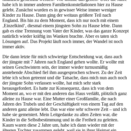
habe ich in immer anderen Familienkonstellationen hier zu Hause
gelebt. Zunächst wurden es in gewisser Weise immer weniger
Kinder zu Hause. Dann ging der weitaus größere Teil nach
England. Bis hin zu dem Moment, dass ich nur noch mit einem
‚Einzelkind‘, diesmal einem jüngsten Sohn zu Hause lebte. Dann
gab es eine Trennung vom Vater der Kinder, was das ganze Konzept
natürlich wieder kräftig ins Wanken brachte. Aber es taten sich
Lösungen auf. Das Projekt läuft noch immer, der Wandel ist noch
immer aktiv.
Die dann letzte für mich schwierige Entscheidung war, dass auch
der jüngste mit 7 Jahren nach England gehen wollte. Er wollte mit
seinen Geschwistern sein, der immer wieder turnusmäßig
anstehende Abschied fiel ihm ausgesprochen schwer. Zu der Zeit
lebte ich schon getrennt und die Tatsache, dass mich nun auch noch
der jüngste Sohn verlassen wollte, hat mich sehr stark
herausgefordert. Es hatte zur Konsequenz, dass ich von dem
Moment an, wo er mit den anderen das Haus verläßt, plötzlich ganz
alleine zu Hause war. Eine Mutter einer Großfamilie, die nach
Jahren des Trubels und der Geschäftigkeit von einem Tag auf den
anderen ganz alleine lebt. Das war eine sehr schwere Zeit – und ich
habe sie gemeistert. Mein Leitgedanke zu allen Zeiten war, die
Kinder in die Selbstbestimmung und in die Freiheit zu geleiten.
Kaum waren diese 2 Jahre um, habe ich dann wieder mit der
ältesten Tochter zusammen gelebt, weil sie in ihrer Heimat ein