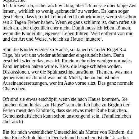
Ich bin zwar da, sicher auch wichtig, aber ich musste über lange Zeit
lernen, wirklich so wenig ‚gebraucht‘ zu werden. Es kann sogar
geschehen, dass ich nicht einmal recht mitbekomme, wenn sie schon
seit 2 Tagen Fieber haben. Wenn es ganz schlimm ist, dann rufen sie
mich an, aber eigentlich eher nicht. Damit muss ich leben können,
wenn die Kinder ihr ‚eigenes‘ Leben führen. Weit entfernt von mir
und der Art und Weise, wie ich zu Hause ‚muttere‘.
Sind die Kinder wieder zu Hause, so dauert es in der Regel 3-4
Tage, bis wir uns wieder aufeinander eingerüttelt haben. Dann
geschieht wieder das, was ich für ein mehr oder weniger normales
Familienleben halten würde. Kids, die lange schlafen wollen,
Diskussionen, wer die Spülmaschine ausräumt, Themen, was man
gemeinsam macht und was nicht. Musik, die zu laut ist oder
Auseinandersetzungen, wer im Auto vorne sitzt. Das ganz normale
Chaos eben.
Oft sind sie etwas erschöpft, wenn sie nach Hause kommen. Sie
tauchen dann in das „zu Hause“ sein ein. Ich habe zu Beginn der
Ferien meist den Eindruck, dass sie etwas mehr Ruhe brauchen.
Gemeinschaftsleben kann schon anstrengend sein. (Familienleben
aber auch)
Ein für mich wesentlicher Unterschied als Mutter von Kindern, die
eine Freie Schule hier in Deutschland besuchen, ist die Tatsache,