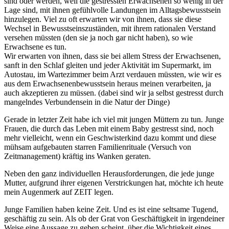
sind oder werden, weil die gestressten Erwachsenen so wenig in der
Lage sind, mit ihnen gefühlvolle Landungen im Alltagsbewusstsein
hinzulegen. Viel zu oft erwarten wir von ihnen, dass sie diese
Wechsel in Bewusstseinszuständen, mit ihrem rationalen Verstand
versehen müssten (den sie ja noch gar nicht haben), so wie
Erwachsene es tun.
Wir erwarten von ihnen, dass sie bei allem Stress der Erwachsenen,
sanft in den Schlaf gleiten und jeder Aktivität im Supermarkt, im
Autostau, im Wartezimmer beim Arzt verdauen müssten, wie wir es
aus dem Erwachsenenbewusstsein heraus meinen verarbeiten, ja
auch akzeptieren zu müssen. (dabei sind wir ja selbst gestresst durch
mangelndes Verbundensein in die Natur der Dinge)
Gerade in letzter Zeit habe ich viel mit jungen Müttern zu tun. Junge
Frauen, die durch das Leben mit einem Baby gestresst sind, noch
mehr vielleicht, wenn ein Geschwisterkind dazu kommt und diese
mühsam aufgebauten starren Familienrituale (Versuch von
Zeitmanagement) kräftig ins Wanken geraten.
Neben den ganz individuellen Herausforderungen, die jede junge
Mutter, aufgrund ihrer eigenen Verstrickungen hat, möchte ich heute
mein Augenmerk auf ZEIT legen.
Junge Familien haben keine Zeit. Und es ist eine seltsame Tugend,
geschäftig zu sein. Als ob der Grat von Geschäftigkeit in irgendeiner
Weise eine Aussage zu geben scheint, über die Wichtigkeit eines