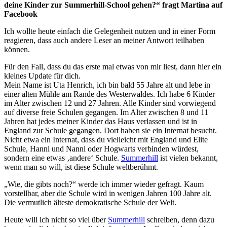
deine Kinder zur Summerhill-School gehen?“ fragt Martina auf
Facebook
Ich wollte heute einfach die Gelegenheit nutzen und in einer Form
reagieren, dass auch andere Leser an meiner Antwort teilhaben
können.
Für den Fall, dass du das erste mal etwas von mir liest, dann hier ein
kleines Update für dich.
Mein Name ist Uta Henrich, ich bin bald 55 Jahre alt und lebe in
einer alten Mühle am Rande des Westerwaldes. Ich habe 6 Kinder
im Alter zwischen 12 und 27 Jahren. Alle Kinder sind vorwiegend
auf diverse freie Schulen gegangen. Im Alter zwischen 8 und 11
Jahren hat jedes meiner Kinder das Haus verlassen und ist in
England zur Schule gegangen. Dort haben sie ein Internat besucht.
Nicht etwa ein Internat, dass du vielleicht mit England und Elite
Schule, Hanni und Nanni oder Hogwarts verbinden würdest,
sondern eine etwas ‚andere‘ Schule.
Summerhill
ist vielen bekannt,
wenn man so will, ist diese Schule weltberühmt.
„Wie, die gibts noch?“ werde ich immer wieder gefragt. Kaum
vorstellbar, aber die Schule wird in wenigen Jahren 100 Jahre alt.
Die vermutlich älteste demokratische Schule der Welt.
Heute will ich nicht so viel über
Summerhill
schreiben, denn dazu