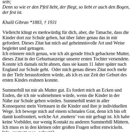
sein;
Denn so wie er den Pfeil liebt, der fliegt, so liebt er auch den Bogen,
der fest ist.
Khalil Gibran *1883, † 1931
Vielleicht klingt es merkwürdig für dich, aber, die Tatsache, dass die
Kinder dort zur Schule gehen, hat über Jahre genau das in mir
gefordert. Dieses Zitat hat mich auf geheimnisvolle Art und Weise
begleitet und getragen.
Ich erinnere mich genau, wie ich als gerade frisch gebackene Mutter,
dieses Zitat in der Geburtsanzeige unserer ersten Tochter versendete.
Konnte ich damals nicht ahnen, dass sie kaum 11 Jahre später nach
England zur Schule geht. Oder mich genau dieses Zitat noch mehr
in der Tiefe herausfordern würde, als ich es zur Zeit der Geburt des
ersten Kindes erahnen konnte.
Summerhill tut mir als Mutter gut. Es fordert mich an Ecken und
Enden, die ich nie wahrnehmen würde, wenn die Kinder in der
Nähe zur Schule gehen würden. Summerhill testet in aller
Konsequenz mein Vertrauen in die Kinder und ihre je individuellen
Wege. Ich bewege mich auf einem schmalen Grat, denn ich bin oft
damit konfrontiert, welche Art ‚muttern’ von mir gefragt ist. Ich habe
keine Vorbilder, nur wenig Kontakt zu anderen Summerhill Müttern.
Ich muss es in den kleinen oder großen Fragen selbst entwickeln.