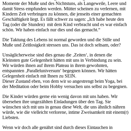
Momente der Muße und des Nichtstuns, als Langeweile, Leere und
damit Stress empfunden werden. Mütter scheinen zu verlernen, mit
Kindern Zeit verbringen zu können, die jenseits einer gemachten
Geschäftigkeit liegt. Es fällt schwer zu sagen: „Ich habe heute den
Tag (oder die Stunden) mit dem Kind verbracht und es war einfach
schön. Wir haben einfach nur dies und das gemacht.“
Die Taktung des Lebens ist normal geworden und die Stille und
Muße und Zeitlosigkeit stressen uns. Das ist doch seltsam, oder?
Unsäglicherweise sind dies genau die ‚Zeiten‘, in denen die
Kleinsten gute Gelegenheit hätten mit uns in Verbindung zu sein.
Wir würden ihnen auf ihrem Plateau in ihrem gewohnten,
entspannten ‚Paralleluniversum‘ begegnen können. Wir hätten
Gelegenheit einfach mit Ihnen zu SEIN.
Dieser Zustand eben, von dem wir so angestrengt beim Yoga, bei
der Meditation oder beim Hobby versuchen uns selbst zu begegnen.
Die Kinder würden gerne ein wenig davon mit uns haben. Wir
übersehen ihre ungezählten Einladungen über den Tag. Sie
wünschen sich mit uns in genau diese Welt, die uns ähnlich nähren
würde, wie die vielleicht verlorene, intime Zweisamkeit mit einem(r)
Liebsten.
Wenn wir doch alle genährt sind durch dieses Eintauchen in