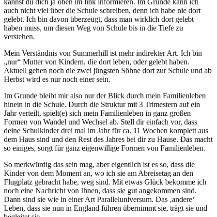
kannst du dich ja oben im link informieren. Im Grunde kann ich
auch nicht viel über die Schule schreiben, denn ich habe nie dort
gelebt. Ich bin davon überzeugt, dass man wirklich dort gelebt
haben muss, um diesen Weg von Schule bis in die Tiefe zu
verstehen.
Mein Verständnis von Summerhill ist mehr indirekter Art. Ich bin
„nur“ Mutter von Kindern, die dort leben, oder gelebt haben.
Aktuell gehen noch die zwei jüngsten Söhne dort zur Schule und ab
Herbst wird es nur noch einer sein.
Im Grunde bleibt mir also nur der Blick durch mein Familienleben
hinein in die Schule. Durch die Struktur mit 3 Trimestern auf ein
Jahr verteilt, spielt(e) sich mein Familienleben in ganz großen
Formen von Wandel und Wechsel ab. Stell dir einfach vor, dass
deine Schulkinder drei mal im Jahr für ca. 11 Wochen komplett aus
dem Haus sind und den Rest des Jahres bei dir zu Hause. Das macht
so einiges, sorgt für ganz eigenwillige Formen von Familienleben.
So merkwürdig das sein mag, aber eigentlich ist es so, dass die
Kinder von dem Moment an, wo ich sie am Abreisetag an den
Flugplatz gebracht habe, weg sind. Mit etwas Glück bekomme ich
noch eine Nachricht von Ihnen, dass sie gut angekommen sind.
Dann sind sie wie in einer Art Paralleluniversum. Das ‚andere‘
Leben, dass sie nun in England führen übernimmt sie, trägt sie und
begleitet sie.