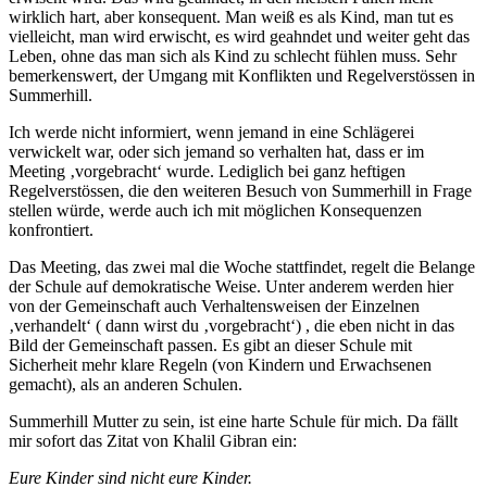
wirklich hart, aber konsequent. Man weiß es als Kind, man tut es
vielleicht, man wird erwischt, es wird geahndet und weiter geht das
Leben, ohne das man sich als Kind zu schlecht fühlen muss. Sehr
bemerkenswert, der Umgang mit Konflikten und Regelverstössen in
Summerhill.
Ich werde nicht informiert, wenn jemand in eine Schlägerei
verwickelt war, oder sich jemand so verhalten hat, dass er im
Meeting ‚vorgebracht‘ wurde. Lediglich bei ganz heftigen
Regelverstössen, die den weiteren Besuch von Summerhill in Frage
stellen würde, werde auch ich mit möglichen Konsequenzen
konfrontiert.
Das Meeting, das zwei mal die Woche stattfindet, regelt die Belange
der Schule auf demokratische Weise. Unter anderem werden hier
von der Gemeinschaft auch Verhaltensweisen der Einzelnen
‚verhandelt‘ ( dann wirst du ‚vorgebracht‘) , die eben nicht in das
Bild der Gemeinschaft passen. Es gibt an dieser Schule mit
Sicherheit mehr klare Regeln (von Kindern und Erwachsenen
gemacht), als an anderen Schulen.
Summerhill Mutter zu sein, ist eine harte Schule für mich. Da fällt
mir sofort das Zitat von Khalil Gibran ein:
Eure Kinder sind nicht eure Kinder.