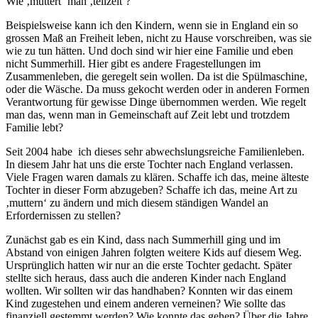
Wie ‚muttert‘ man ‚teilzeit‘?
Beispielsweise kann ich den Kindern, wenn sie in England ein so
grossen Maß an Freiheit leben, nicht zu Hause vorschreiben, was sie
wie zu tun hätten. Und doch sind wir hier eine Familie und eben
nicht Summerhill. Hier gibt es andere Fragestellungen im
Zusammenleben, die geregelt sein wollen. Da ist die Spülmaschine,
oder die Wäsche. Da muss gekocht werden oder in anderen Formen
Verantwortung für gewisse Dinge übernommen werden. Wie regelt
man das, wenn man in Gemeinschaft auf Zeit lebt und trotzdem
Familie lebt?
Seit 2004 habe ich dieses sehr abwechslungsreiche Familienleben.
In diesem Jahr hat uns die erste Tochter nach England verlassen.
Viele Fragen waren damals zu klären. Schaffe ich das, meine älteste
Tochter in dieser Form abzugeben? Schaffe ich das, meine Art zu
‚muttern‘ zu ändern und mich diesem ständigen Wandel an
Erfordernissen zu stellen?
Zunächst gab es ein Kind, dass nach Summerhill ging und im
Abstand von einigen Jahren folgten weitere Kids auf diesem Weg.
Ursprünglich hatten wir nur an die erste Tochter gedacht. Später
stellte sich heraus, dass auch die anderen Kinder nach England
wollten. Wir sollten wir das handhaben? Konnten wir das einem
Kind zugestehen und einem anderen verneinen? Wie sollte das
finanziell gestemmt werden? Wie konnte das gehen? Über die Jahre