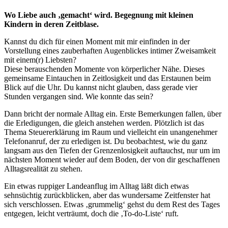
Wo Liebe auch ‚gemacht‘ wird. Begegnung mit kleinen
Kindern in deren Zeitblase.
Kannst du dich für einen Moment mit mir einfinden in der
Vorstellung eines zauberhaften Augenblickes intimer Zweisamkeit
mit einem(r) Liebsten?
Diese berauschenden Momente von körperlicher Nähe. Dieses
gemeinsame Eintauchen in Zeitlosigkeit und das Erstaunen beim
Blick auf die Uhr. Du kannst nicht glauben, dass gerade vier
Stunden vergangen sind. Wie konnte das sein?
Dann bricht der normale Alltag ein. Erste Bemerkungen fallen, über
die Erledigungen, die gleich anstehen werden. Plötzlich ist das
Thema Steuererklärung im Raum und vielleicht ein unangenehmer
Telefonanruf, der zu erledigen ist. Du beobachtest, wie du ganz
langsam aus den Tiefen der Grenzenlosigkeit auftauchst, nur um im
nächsten Moment wieder auf dem Boden, der von dir geschaffenen
Alltagsrealität zu stehen.
Ein etwas ruppiger Landeanflug im Alltag läßt dich etwas
sehnsüchtig zurückblicken, aber das wundersame Zeitfenster hat
sich verschlossen. Etwas ‚grummelig‘ gehst du dem Rest des Tages
entgegen, leicht verträumt, doch die ‚To-do-Liste‘ ruft.