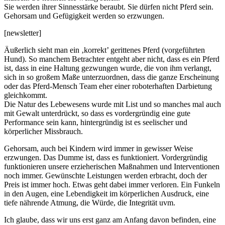
Sie werden ihrer Sinnesstärke beraubt. Sie dürfen nicht Pferd sein.
Gehorsam und Gefügigkeit werden so erzwungen.
[newsletter]
Äußerlich sieht man ein ‚korrekt’ gerittenes Pferd (vorgeführten
Hund). So manchem Betrachter entgeht aber nicht, dass es ein Pferd
ist, dass in eine Haltung gezwungen wurde, die von ihm verlangt,
sich in so großem Maße unterzuordnen, dass die ganze Erscheinung
oder das Pferd-Mensch Team eher einer roboterhaften Darbietung
gleichkommt.
Die Natur des Lebewesens wurde mit List und so manches mal auch
mit Gewalt unterdrückt, so dass es vordergründig eine gute
Performance sein kann, hintergründig ist es seelischer und
körperlicher Missbrauch.
Gehorsam, auch bei Kindern wird immer in gewisser Weise
erzwungen. Das Dumme ist, dass es funktioniert. Vordergründig
funktionieren unsere erzieherischen Maßnahmen und Interventionen
noch immer. Gewünschte Leistungen werden erbracht, doch der
Preis ist immer hoch. Etwas geht dabei immer verloren. Ein Funkeln
in den Augen, eine Lebendigkeit im körperlichen Ausdruck, eine
tiefe nährende Atmung, die Würde, die Integrität uvm.
Ich glaube, dass wir uns erst ganz am Anfang davon befinden, eine