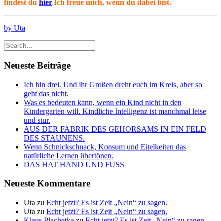
findest du
hier
.
Ich freue mich, wenn du dabei bist.
by Uta
Neueste Beiträge
Ich bin drei. Und ihr Großen dreht euch im Kreis, aber so
geht das nicht.
Was es bedeuten kann, wenn ein Kind nicht in den
Kindergarten will. Kindliche Intelligenz ist manchmal leise
und stur.
AUS DER FABRIK DES GEHORSAMS IN EIN FELD
DES STAUNENS.
Wenn Schnickschnack, Konsum und Eitelkeiten das
natürliche Lernen übertönen.
DAS HAT HAND UND FUSS
Neueste Kommentare
Uta
zu
Echt jetzt? Es ist Zeit „Nein“ zu sagen.
Uta
zu
Echt jetzt? Es ist Zeit „Nein“ zu sagen.
Klaus Plachetka
zu
Echt jetzt? Es ist Zeit „Nein“ zu sagen.