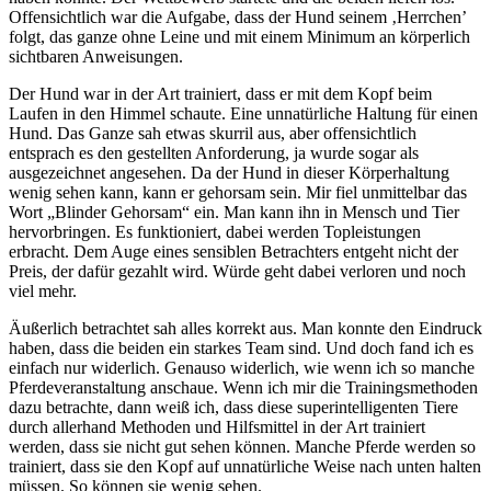
Offensichtlich war die Aufgabe, dass der Hund seinem ‚Herrchen’
folgt, das ganze ohne Leine und mit einem Minimum an körperlich
sichtbaren Anweisungen.
Der Hund war in der Art trainiert, dass er mit dem Kopf beim
Laufen in den Himmel schaute. Eine unnatürliche Haltung für einen
Hund. Das Ganze sah etwas skurril aus, aber offensichtlich
entsprach es den gestellten Anforderung, ja wurde sogar als
ausgezeichnet angesehen. Da der Hund in dieser Körperhaltung
wenig sehen kann, kann er gehorsam sein. Mir fiel unmittelbar das
Wort „Blinder Gehorsam“ ein. Man kann ihn in Mensch und Tier
hervorbringen. Es funktioniert, dabei werden Topleistungen
erbracht. Dem Auge eines sensiblen Betrachters entgeht nicht der
Preis, der dafür gezahlt wird. Würde geht dabei verloren und noch
viel mehr.
Äußerlich betrachtet sah alles korrekt aus. Man konnte den Eindruck
haben, dass die beiden ein starkes Team sind. Und doch fand ich es
einfach nur widerlich. Genauso widerlich, wie wenn ich so manche
Pferdeveranstaltung anschaue. Wenn ich mir die Trainingsmethoden
dazu betrachte, dann weiß ich, dass diese superintelligenten Tiere
durch allerhand Methoden und Hilfsmittel in der Art trainiert
werden, dass sie nicht gut sehen können. Manche Pferde werden so
trainiert, dass sie den Kopf auf unnatürliche Weise nach unten halten
müssen. So können sie wenig sehen.