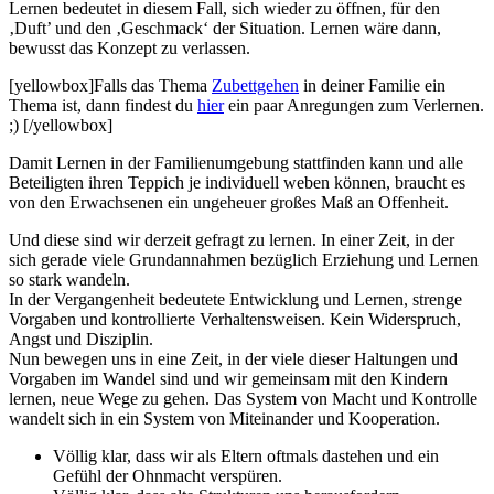
Lernen bedeutet in diesem Fall, sich wieder zu öffnen, für den
‚Duft’ und den ‚Geschmack‘ der Situation. Lernen wäre dann,
bewusst das Konzept zu verlassen.
[yellowbox]Falls das Thema
Zubettgehen
in deiner Familie ein
Thema ist, dann findest du
hier
ein paar Anregungen zum Verlernen.
;) [/yellowbox]
Damit Lernen in der Familienumgebung stattfinden kann und alle
Beteiligten ihren Teppich je individuell weben können, braucht es
von den Erwachsenen ein ungeheuer großes Maß an Offenheit.
Und diese sind wir derzeit gefragt zu lernen. In einer Zeit, in der
sich gerade viele Grundannahmen bezüglich Erziehung und Lernen
so stark wandeln.
In der Vergangenheit bedeutete Entwicklung und Lernen, strenge
Vorgaben und kontrollierte Verhaltensweisen. Kein Widerspruch,
Angst und Disziplin.
Nun bewegen uns in eine Zeit, in der viele dieser Haltungen und
Vorgaben im Wandel sind und wir gemeinsam mit den Kindern
lernen, neue Wege zu gehen. Das System von Macht und Kontrolle
wandelt sich in ein System von Miteinander und Kooperation.
Völlig klar, dass wir als Eltern oftmals dastehen und ein
Gefühl der Ohnmacht verspüren.