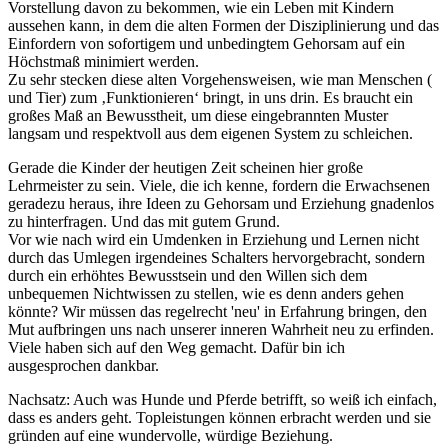
Vorstellung davon zu bekommen, wie ein Leben mit Kindern
aussehen kann, in dem die alten Formen der Disziplinierung und das
Einfordern von sofortigem und unbedingtem Gehorsam auf ein
Höchstmaß minimiert werden.
Zu sehr stecken diese alten Vorgehensweisen, wie man Menschen (
und Tier) zum ‚Funktionieren‘ bringt, in uns drin. Es braucht ein
großes Maß an Bewusstheit, um diese eingebrannten Muster
langsam und respektvoll aus dem eigenen System zu schleichen.
Gerade die Kinder der heutigen Zeit scheinen hier große
Lehrmeister zu sein. Viele, die ich kenne, fordern die Erwachsenen
geradezu heraus, ihre Ideen zu Gehorsam und Erziehung gnadenlos
zu hinterfragen. Und das mit gutem Grund.
Vor wie nach wird ein Umdenken in Erziehung und Lernen nicht
durch das Umlegen irgendeines Schalters hervorgebracht, sondern
durch ein erhöhtes Bewusstsein und den Willen sich dem
unbequemen Nichtwissen zu stellen, wie es denn anders gehen
könnte? Wir müssen das regelrecht 'neu' in Erfahrung bringen, den
Mut aufbringen uns nach unserer inneren Wahrheit neu zu erfinden.
Viele haben sich auf den Weg gemacht. Dafür bin ich
ausgesprochen dankbar.
Nachsatz: Auch was Hunde und Pferde betrifft, so weiß ich einfach,
dass es anders geht. Topleistungen können erbracht werden und sie
gründen auf eine wundervolle, würdige Beziehung.