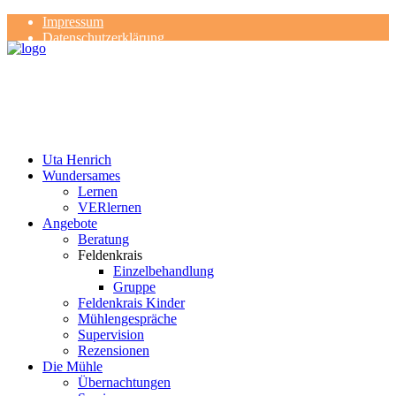
Impressum
Datenschutzerklärung
Kontakt
Rezensionen
Uta Henrich
Wundersames
Lernen
VERlernen
Angebote
Beratung
Feldenkrais
Einzelbehandlung
Gruppe
Feldenkrais Kinder
Mühlengespräche
Supervision
Rezensionen
Die Mühle
Übernachtungen