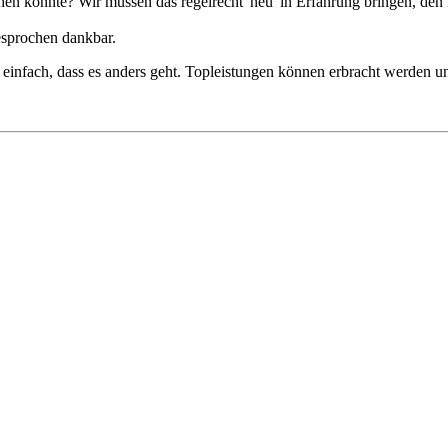
en könnte? Wir müssen das regelrecht 'neu' in Erfahrung bringen, den
esprochen dankbar.
 einfach, dass es anders geht. Topleistungen können erbracht werden 