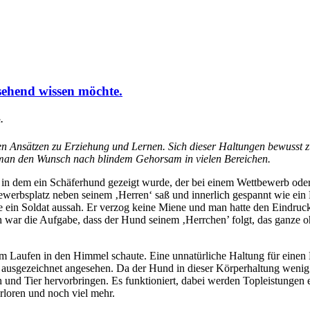
sehend wissen möchte.
.
n Ansätzen zu Erziehung und Lernen. Sich dieser Haltungen bewusst zu 
 man den Wunsch nach blindem Gehorsam in vielen Bereichen.
, in dem ein Schäferhund gezeigt wurde, der bei einem Wettbewerb ode
werbsplatz neben seinem ‚Herren‘ saß und innerlich gespannt wie ein F
e ein Soldat aussah. Er verzog keine Miene und man hatte den Eindruck
lich war die Aufgabe, dass der Hund seinem ‚Herrchen’ folgt, das ganze
im Laufen in den Himmel schaute. Eine unnatürliche Haltung für einen 
s ausgezeichnet angesehen. Da der Hund in dieser Körperhaltung wenig 
nd Tier hervorbringen. Es funktioniert, dabei werden Topleistungen e
erloren und noch viel mehr.