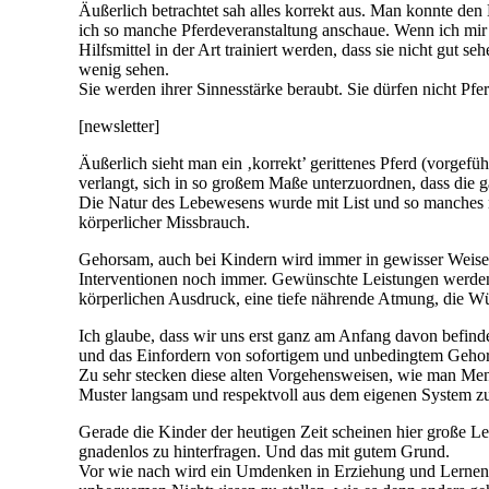
Äußerlich betrachtet sah alles korrekt aus. Man konnte den
ich so manche Pferdeveranstaltung anschaue. Wenn ich mir 
Hilfsmittel in der Art trainiert werden, dass sie nicht gut
wenig sehen.
Sie werden ihrer Sinnesstärke beraubt. Sie dürfen nicht P
[newsletter]
Äußerlich sieht man ein ‚korrekt’ gerittenes Pferd (vorgef
verlangt, sich in so großem Maße unterzuordnen, dass die
Die Natur des Lebewesens wurde mit List und so manches ma
körperlicher Missbrauch.
Gehorsam, auch bei Kindern wird immer in gewisser Weise
Interventionen noch immer. Gewünschte Leistungen werden 
körperlichen Ausdruck, eine tiefe nährende Atmung, die Wür
Ich glaube, dass wir uns erst ganz am Anfang davon befin
und das Einfordern von sofortigem und unbedingtem Geho
Zu sehr stecken diese alten Vorgehensweisen, wie man Mens
Muster langsam und respektvoll aus dem eigenen System zu
Gerade die Kinder der heutigen Zeit scheinen hier große L
gnadenlos zu hinterfragen. Und das mit gutem Grund.
Vor wie nach wird ein Umdenken in Erziehung und Lernen n