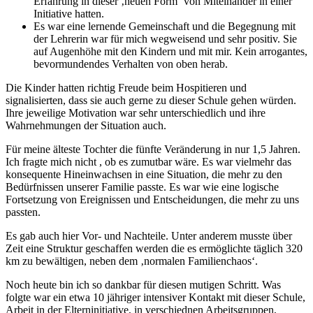
Erfahrung in dieser ‚neuen Form‘ von Miteinander in einer
Initiative hatten.
Es war eine lernende Gemeinschaft und die Begegnung mit
der Lehrerin war für mich wegweisend und sehr positiv. Sie
auf Augenhöhe mit den Kindern und mit mir. Kein arrogantes,
bevormundendes Verhalten von oben herab.
Die Kinder hatten richtig Freude beim Hospitieren und
signalisierten, dass sie auch gerne zu dieser Schule gehen würden.
Ihre jeweilige Motivation war sehr unterschiedlich und ihre
Wahrnehmungen der Situation auch.
Für meine älteste Tochter die fünfte Veränderung in nur 1,5 Jahren.
Ich fragte mich nicht , ob es zumutbar wäre. Es war vielmehr das
konsequente Hineinwachsen in eine Situation, die mehr zu den
Bedürfnissen unserer Familie passte. Es war wie eine logische
Fortsetzung von Ereignissen und Entscheidungen, die mehr zu uns
passten.
Es gab auch hier Vor- und Nachteile. Unter anderem musste über
Zeit eine Struktur geschaffen werden die es ermöglichte täglich 320
km zu bewältigen, neben dem ‚normalen Familienchaos‘.
Noch heute bin ich so dankbar für diesen mutigen Schritt. Was
folgte war ein etwa 10 jähriger intensiver Kontakt mit dieser Schule,
Arbeit in der Elterninitiative, in verschiednen Arbeitsgruppen,