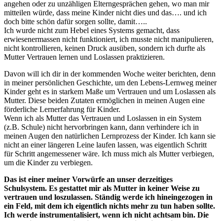
angehen oder zu unzähligen Elterngesprächen gehen, wo man mir
mitteilen würde, dass meine Kinder nicht dies und das…. und ich
doch bitte schön dafür sorgen sollte, damit…..
Ich wurde nicht zum Hebel eines Systems gemacht, dass
erwiesenermassen nicht funktioniert, ich musste nicht manipulieren,
nicht kontrollieren, keinen Druck ausüben, sondern ich durfte als
Mutter Vertrauen lernen und Loslassen praktizieren.
Davon will ich dir in der kommenden Woche weiter berichten, denn
in meiner persönlichen Geschichte, um den Lebens-Lernweg meiner
Kinder geht es in starkem Maße um Vertrauen und um Loslassen als
Mutter. Diese beiden Zutaten ermöglichen in meinen Augen eine
förderliche Lernerfahrung für Kinder.
Wenn ich als Mutter das Vertrauen und Loslassen in ein System
(z.B. Schule) nicht hervorbringen kann, dann verhindere ich in
meinen Augen den natürlichen Lernprozess der Kinder. Ich kann sie
nicht an einer längeren Leine laufen lassen, was eigentlich Schritt
für Schritt angemessener wäre. Ich muss mich als Mutter verbiegen,
um die Kinder zu verbiegen.
Das ist einer meiner Vorwürfe an unser derzeitiges
Schulsystem. Es gestattet mir als Mutter in keiner Weise zu
vertrauen und loszulassen. Ständig werde ich hineingezogen in
ein Feld, mit dem ich eigentlich nichts mehr zu tun haben sollte.
Ich werde instrumentalisiert, wenn ich nicht achtsam bin. Die