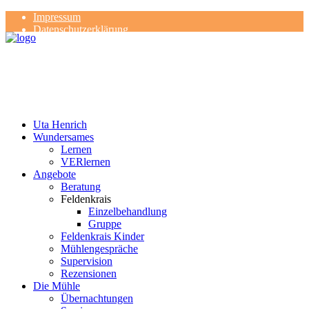
Impressum
Datenschutzerklärung
Kontakt
Rezensionen
Uta Henrich
Wundersames
Lernen
VERlernen
Angebote
Beratung
Feldenkrais
Einzelbehandlung
Gruppe
Feldenkrais Kinder
Mühlengespräche
Supervision
Rezensionen
Die Mühle
Übernachtungen