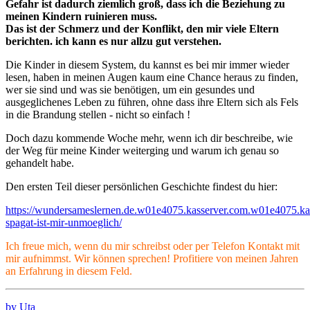
Gefahr ist dadurch ziemlich groß, dass ich die Beziehung zu
meinen Kindern ruinieren muss.
Das ist der Schmerz und der Konflikt, den mir viele Eltern
berichten. ich kann es nur allzu gut verstehen.
Die Kinder in diesem System, du kannst es bei mir immer wieder
lesen, haben in meinen Augen kaum eine Chance heraus zu finden,
wer sie sind und was sie benötigen, um ein gesundes und
ausgeglichenes Leben zu führen, ohne dass ihre Eltern sich als Fels
in die Brandung stellen - nicht so einfach !
Doch dazu kommende Woche mehr, wenn ich dir beschreibe, wie
der Weg für meine Kinder weiterging und warum ich genau so
gehandelt habe.
Den ersten Teil dieser persönlichen Geschichte findest du hier:
https://wundersameslernen.de.w01e4075.kasserver.com.w01e4075.kas
spagat-ist-mir-unmoeglich/
Ich freue mich, wenn du mir schreibst oder per Telefon Kontakt mit
mir aufnimmst. Wir können sprechen! Profitiere von meinen Jahren
an Erfahrung in diesem Feld.
by Uta