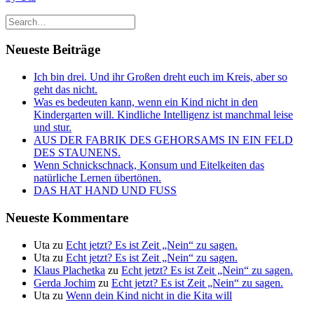
Neueste Beiträge
Ich bin drei. Und ihr Großen dreht euch im Kreis, aber so
geht das nicht.
Was es bedeuten kann, wenn ein Kind nicht in den
Kindergarten will. Kindliche Intelligenz ist manchmal leise
und stur.
AUS DER FABRIK DES GEHORSAMS IN EIN FELD
DES STAUNENS.
Wenn Schnickschnack, Konsum und Eitelkeiten das
natürliche Lernen übertönen.
DAS HAT HAND UND FUSS
Neueste Kommentare
Uta
zu
Echt jetzt? Es ist Zeit „Nein“ zu sagen.
Uta
zu
Echt jetzt? Es ist Zeit „Nein“ zu sagen.
Klaus Plachetka
zu
Echt jetzt? Es ist Zeit „Nein“ zu sagen.
Gerda Jochim
zu
Echt jetzt? Es ist Zeit „Nein“ zu sagen.
Uta
zu
Wenn dein Kind nicht in die Kita will