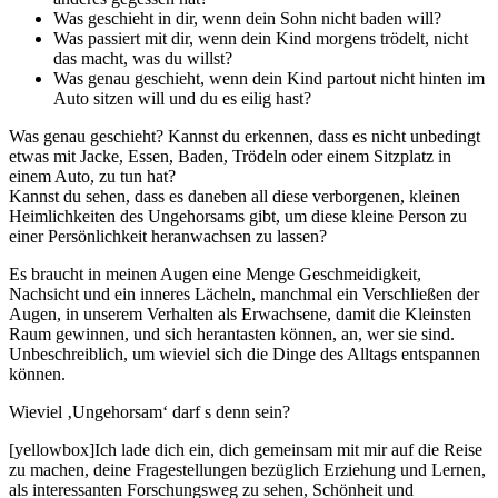
Was geschieht in dir, wenn dein Sohn nicht baden will?
Was passiert mit dir, wenn dein Kind morgens trödelt, nicht
das macht, was du willst?
Was genau geschieht, wenn dein Kind partout nicht hinten im
Auto sitzen will und du es eilig hast?
Was genau geschieht? Kannst du erkennen, dass es nicht unbedingt
etwas mit Jacke, Essen, Baden, Trödeln oder einem Sitzplatz in
einem Auto, zu tun hat?
Kannst du sehen, dass es daneben all diese verborgenen, kleinen
Heimlichkeiten des Ungehorsams gibt, um diese kleine Person zu
einer Persönlichkeit heranwachsen zu lassen?
Es braucht in meinen Augen eine Menge Geschmeidigkeit,
Nachsicht und ein inneres Lächeln, manchmal ein Verschließen der
Augen, in unserem Verhalten als Erwachsene, damit die Kleinsten
Raum gewinnen, und sich herantasten können, an, wer sie sind.
Unbeschreiblich, um wieviel sich die Dinge des Alltags entspannen
können.
Wieviel ‚Ungehorsam‘ darf s denn sein?
[yellowbox]Ich lade dich ein, dich gemeinsam mit mir auf die Reise
zu machen, deine Fragestellungen bezüglich Erziehung und Lernen,
als interessanten Forschungsweg zu sehen, Schönheit und