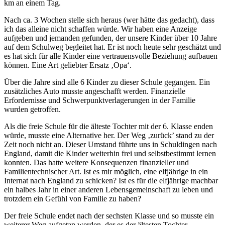
km an einem Tag.
Nach ca. 3 Wochen stelle sich heraus (wer hätte das gedacht), dass
ich das alleine nicht schaffen würde. Wir haben eine Anzeige
aufgeben und jemanden gefunden, der unsere Kinder über 10 Jahre
auf dem Schulweg begleitet hat. Er ist noch heute sehr geschätzt und
es hat sich für alle Kinder eine vertrauensvolle Beziehung aufbauen
können. Eine Art geliebter Ersatz ‚Opa‘.
Über die Jahre sind alle 6 Kinder zu dieser Schule gegangen. Ein
zusätzliches Auto musste angeschafft werden. Finanzielle
Erfordernisse und Schwerpunktverlagerungen in der Familie
wurden getroffen.
Als die freie Schule für die älteste Tochter mit der 6. Klasse enden
würde, musste eine Alternative her. Der Weg ‚zurück’ stand zu der
Zeit noch nicht an. Dieser Umstand führte uns in Schuldingen nach
England, damit die Kinder weiterhin frei und selbstbestimmt lernen
konnten. Das hatte weitere Konsequenzen finanzieller und
Familientechnischer Art. Ist es mir möglich, eine elfjährige in ein
Internat nach England zu schicken? Ist es für die elfjährige machbar
ein halbes Jahr in einer anderen Lebensgemeinschaft zu leben und
trotzdem ein Gefühl von Familie zu haben?
Der freie Schule endet nach der sechsten Klasse und so musste ein
weiterer Weg aufgetan werden, der es der ältesten Tochter