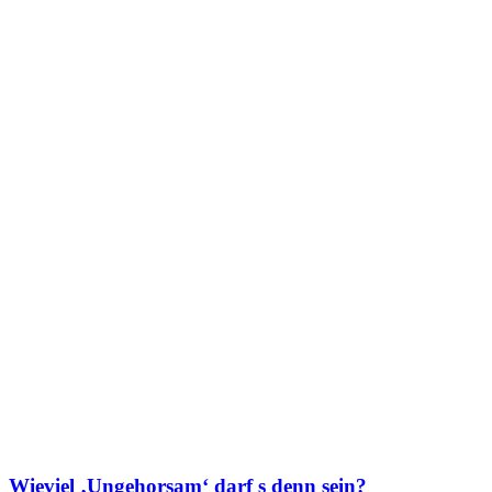
Wieviel ‚Ungehorsam‘ darf s denn sein?