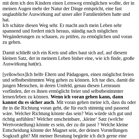
mit dem ich den Kindern einen Lernweg ermöglichen wollte, der in
meinen Augen mehr der Natur der Dinge entspricht, eine fast
unglaubliche Auswirkung auf unser aller Familienleben hatte und
hat.
Ich schätze diesen Weg sehr. Er macht auch mein Leben sehr
spannend und fordert mich heraus, ständig nach möglichen
Wegänderungen zu schauen, zu prüfen, zu ermöglichen und voran
zu gehen.
Damit schließt sich ein Kreis und alles baut sich auf, auf diesem
kleinen Satz, der in meinem Leben bisher eine, wie ich finde, große
Auswirkung hat(te).
[yellowbox]Ich helfe Eltern und Pädagogen, einen möglichst freien
und selbstbestimmten Weg gehen zu können. Ich tue dies, damit die
jungen Menschen, in deren Umfeld, genau diesen Lernraum
vorfinden, der es ihnen ermöglicht freier und selbstbestimmter
lernen/leben zu können.
Wenn ich voran gehen kann, dann
kannst du es sicher auch
. Mit voran gehen meine ich, dass du oder
ihr in die Richtung voran geht, die für euch stimmig und passend
wäre. Welcher Richtung könnte das sein? Was würde sich gut und
richtig anfühlen? Welcher unscheinbare, ‚kleine‘ Satz (welche
Wertvorstellung) könnte es sein, der zu dir passt ? Welche kleine
Entscheidung könnte der Magnet sein, der deinen Vorstellungen
Sogkraft gibt? Mit meiner Beratung begleite ich dich gerne eine