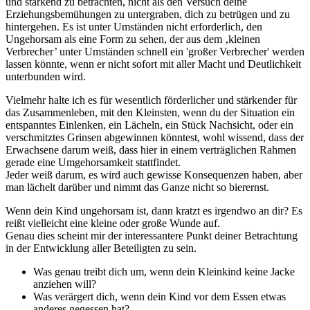
und stärkend zu betrachten, nicht als den Versuch deine
Erziehungsbemühungen zu untergraben, dich zu betrügen und zu
hintergehen. Es ist unter Umständen nicht erforderlich, den
Ungehorsam als eine Form zu sehen, der aus dem ‚kleinen
Verbrecher’ unter Umständen schnell ein 'großer Verbrecher' werden
lassen könnte, wenn er nicht sofort mit aller Macht und Deutlichkeit
unterbunden wird.
Vielmehr halte ich es für wesentlich förderlicher und stärkender für
das Zusammenleben, mit den Kleinsten, wenn du der Situation ein
entspanntes Einlenken, ein Lächeln, ein Stück Nachsicht, oder ein
verschmitztes Grinsen abgewinnen könntest, wohl wissend, dass der
Erwachsene darum weiß, dass hier in einem verträglichen Rahmen
gerade eine Umgehorsamkeit stattfindet.
Jeder weiß darum, es wird auch gewisse Konsequenzen haben, aber
man lächelt darüber und nimmt das Ganze nicht so bierernst.
Wenn dein Kind ungehorsam ist, dann kratzt es irgendwo an dir? Es
reißt vielleicht eine kleine oder große Wunde auf.
Genau dies scheint mir der interessantere Punkt deiner Betrachtung
in der Entwicklung aller Beteiligten zu sein.
Was genau treibt dich um, wenn dein Kleinkind keine Jacke
anziehen will?
Was verärgert dich, wenn dein Kind vor dem Essen etwas
anderes gegessen hat?