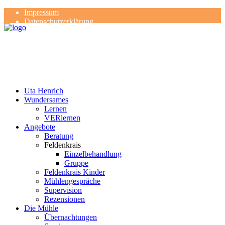
Impressum
Datenschutzerklärung
Kontakt
Rezensionen
Uta Henrich
Wundersames
Lernen
VERlernen
Angebote
Beratung
Feldenkrais
Einzelbehandlung
Gruppe
Feldenkrais Kinder
Mühlengespräche
Supervision
Rezensionen
Die Mühle
Übernachtungen