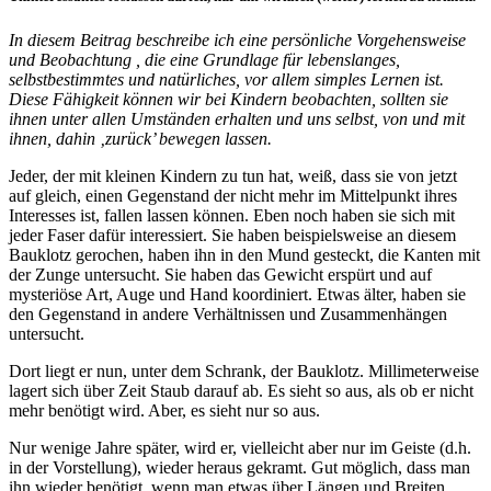
In diesem Beitrag beschreibe ich eine persönliche Vorgehensweise
und Beobachtung , die eine Grundlage für lebenslanges,
selbstbestimmtes und natürliches, vor allem simples Lernen ist.
Diese Fähigkeit können wir bei Kindern beobachten, sollten sie
ihnen unter allen Umständen erhalten und uns selbst, von und mit
ihnen, dahin ‚zurück’ bewegen lassen.
Jeder, der mit kleinen Kindern zu tun hat, weiß, dass sie von jetzt
auf gleich, einen Gegenstand der nicht mehr im Mittelpunkt ihres
Interesses ist, fallen lassen können. Eben noch haben sie sich mit
jeder Faser dafür interessiert. Sie haben beispielsweise an diesem
Bauklotz gerochen, haben ihn in den Mund gesteckt, die Kanten mit
der Zunge untersucht. Sie haben das Gewicht erspürt und auf
mysteriöse Art, Auge und Hand koordiniert. Etwas älter, haben sie
den Gegenstand in andere Verhältnissen und Zusammenhängen
untersucht.
Dort liegt er nun, unter dem Schrank, der Bauklotz. Millimeterweise
lagert sich über Zeit Staub darauf ab. Es sieht so aus, als ob er nicht
mehr benötigt wird. Aber, es sieht nur so aus.
Nur wenige Jahre später, wird er, vielleicht aber nur im Geiste (d.h.
in der Vorstellung), wieder heraus gekramt. Gut möglich, dass man
ihn wieder benötigt, wenn man etwas über Längen und Breiten