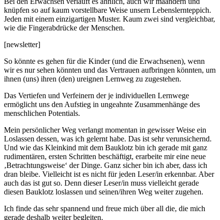
Bei den Erwachsen verläuft es ähnlich, auch wir mäandern und
knüpfen so auf kaum vorstellbare Weise unsern Lebenslernteppich.
Jeden mit einem einzigartigen Muster. Kaum zwei sind vergleichbar,
wie die Fingerabdrücke der Menschen.
[newsletter]
So könnte es gehen für die Kinder (und die Erwachsenen), wenn
wir es nur sehen könnten und das Vertrauen aufbringen könnten, um
ihnen (uns) ihren (den) ureignen Lernweg zu zugestehen.
Das Vertiefen und Verfeinern der je individuellen Lernwege
ermöglicht uns den Aufstieg in ungeahnte Zusammenhänge des
menschlichen Potentials.
Mein persönlicher Weg verlangt momentan in gewisser Weise ein
Loslassen dessen, was ich gelernt habe. Das ist sehr verunsichernd.
Und wie das Kleinkind mit dem Bauklotz bin ich gerade mit ganz
rudimentären, ersten Schritten beschäftigt, erarbeite mir eine neue
‚Betrachtungsweise‘ der Dinge. Ganz sicher bin ich aber, dass ich
dran bleibe. Vielleicht ist es nicht für jeden Leser/in erkennbar. Aber
auch das ist gut so. Denn dieser Leser/in muss vielleicht gerade
diesen Bauklotz loslassen und seinen/ihren Weg weiter zugehen.
Ich finde das sehr spannend und freue mich über all die, die mich
gerade deshalb weiter begleiten.