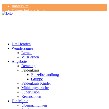
Impressum
Datenschutzerklärung
Kontakt
Rezensionen
Uta Henrich
Wundersames
Lernen
VERlernen
Angebote
Beratung
Feldenkrais
Einzelbehandlung
Gruppe
Feldenkrais Kinder
Mühlengespräche
Supervision
Rezensionen
Die Mühle
Übernachtungen