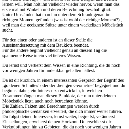
lernen will. Man holt ihn vielleicht wieder hervor, wenn man das
erste mal mit Winkeln und deren Berechnung beschäftigt ist.
Unter Umständen hat man ihn unter dem Schrank genau im
richtigen Moment gefunden (was ist wohl der richtige Moment?) ,
weil man die geeignete Stütze unter einem wackeligen Möbelstück
sucht.
Für den einen oder anderen ist an dieser Stelle die
Auseinandersetzung mit dem Bauklotz beendet.
Für die andere beginnt vielleicht genau an diesem Tag die
spannende Reise in ein viel tieferes Wissen.
Du lernst und vertiefst dein Wissen in eine Richtung, die du noch
vor wenigen Jahren für undenkbar gehalten hättest.
Da ist dir kürzlich, in einem interessanten Gespräch der Begriff des
‚goldenen Schnittes’ oder der ‚heiligen Geometrie‘ begegnet und du
beginnst daher, ein Interesse zu entwickeln, in welchen
Zusammenhängen man diesen Bauklotz, der nun unter deinem
Möbelstück liegt, auch noch betrachten könnte.
Die Zahlen, Fakten und Berechnungen werden durch
philosophische Gedanken erweitert, die dich immer weiter führen.
Du folgst deinen Interessen, lernst weiter, begreifst, veränderst
Einstellungen, erweiterst deinen Horizont. Du erschliesst dir
Verknüpfungen hin zu Gebieten, die du noch vor wenigen Jahren