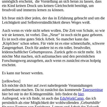
unmöglich erscheint, die Vorstellung an sich heran zu lassen, dass
ein Kind keinen Druck uns keinen Gleichschritt benötigt, um
freudvoll und immerzu lernen zu können.
Ich freue mich über jeden, der das in Erfahrung gebracht und um die
Leichtigkeit und Selbstverständlichkeit dieses Weges weiß.
Auch wenn es viele nicht sehen wollen. Die Zeit von Schule, so wie
wir sie kennen, ist vorbei. Das „Neue“ ist noch nicht ganz geboren.
Es ist noch eine gutes Stück Arbeit. So mancher kann das
‚Köpfchen‘ schon sehen. Für viele ist es eine schmerzhafte, schwere
Zangengeburt. Doch für andere ist es ein toller, freudvoller,
leidenschaftlicher Geburtsprozess. Zurück geht es nicht mehr. Ich
möchte Mut machen, sich aufzumachen und den persönlichen
Forschungsweg anzugehen, auch wenn es zunächst etwas holprig
erscheint.
Es kann nur besser werden.
[yellowbox]
Ich möchte dich hier auf zwei naheliegende Veranstaltungen
aufmerksam machen. Da ist zunächst das kommende
Tagesseminar
hier bei mir in der Köttingermühle. Info findest du
hier
.
Aufregend, wie ich finde, ist auch das
EduWorkCamp
, das ich
persönlich als eine Möglichkeit der wohlwollenden ‚Geburtshilfe‘
für neue Formen von Erziehung, Lernen und Arbeit der Zukunft