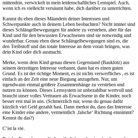
mittendrin, verwickelt in mein leidenschaftliches Lernspiel. Auch,
wenn ich es vielleicht versäumt habe, dich darüber zu unterrichten.
Kannst du eben dieses Mäandern deiner Interessen und
Schwerpunkte auch in deinem Leben beobachten? Nicht immer sind
dieses Schlängelbewegungen für andere zu verstehen, aber für das
Kind und für den bewussten Erwachsenen sind sie notwendig und
wunderbar. Genau eben diese Schlängelbewegungen sind es, die
den Treibstoff und das totale Interesse an dem voran bringen, was
dein Kind oder dich ausmacht.
Merke, wenn dein Kind genau diesen Gegenstand (Bauklotz) aus
seinem derzeitigen Interesse verbannt, dann hat es einen guten
Grund. Es ist der richtige Moment, es ist nichts verwerfliches , es ist
einfach an der Zeit eine neue Biegung anzugehen. Nur, um
irgendwann einmal größere Zusammenhänge zu verstehen und
nutzen zu können. Dieses Lernsystem ist unbezahlbar wertvoll und
braucht unser volles Vertrauen als Erwachsene in die Kinder, noch
besser erst mal in uns. (Schmerzlich nur, wenn du genau dafür
kürzlich viel Geld gezahlt hast. Dann merkst du, dass das Interesse
eine Kinder eine andere, vermeintlich ‚falsche‘ Richtung einnimmt?
Kennst du das?)
C’ist la vie.