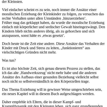
der Kleinsten.
Viel einfacher scheint es zu sein, noch immer die Ansätze einer
moralischen Erziehung der Kleinkinder zu folgen, zu versuchen das
rechte Verhalten unter allen Umständen ‚hinzuerziehen‘.
Früher mag das geklappt haben, da wurde die moralische Erziehung
einfach mit körperlicher und seelischer Gewalt hineingezwängt. Den
Kindern blieb nichts anderes übrig, als zu gehorchen und sich
anzupassen, sonst hätte es ‚etwas gesetzt’.
Doch heute ist die Zeit eine andere. Diese Ansätze das Verhalten der
Kinder mit Druck und Stress zu leiten, „funktionieren“ aus
vielschichtigen Gründen nicht mehr.
Was tun?
Es ist also höchste Zeit, sich genau diesem Prozess zu stellen, das
ich das alte ‚Handwerkszeug’ nicht mehr habe und die anderen
Ansätze des Aufbaus einer gesunden Beziehung vielleicht selbst
noch nicht so selbstverständlich in den Körperzellen trage.
Das Thema Erziehung will in gewisser Weise umgeschrieben sein,
ein neues Kapitel will in diesem Buch aufgeschlagen werden.
Daher empfehle ich Eltern, die in dieser Kampf- und
Krampfdynamik mit den Kleinsten leben, sich ganz grundlegenden