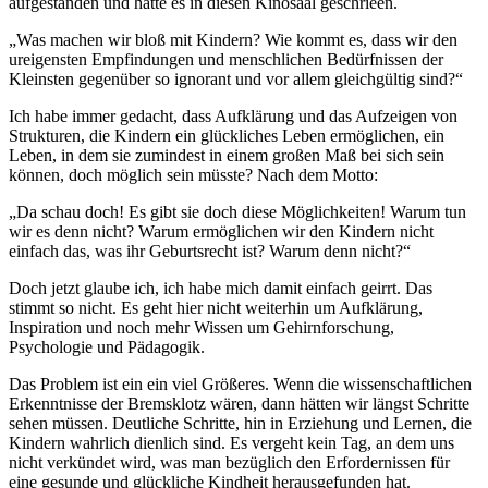
aufgestanden und hätte es in diesen Kinosaal geschrieen.
„Was machen wir bloß mit Kindern? Wie kommt es, dass wir den
ureigensten Empfindungen und menschlichen Bedürfnissen der
Kleinsten gegenüber so ignorant und vor allem gleichgültig sind?“
Ich habe immer gedacht, dass Aufklärung und das Aufzeigen von
Strukturen, die Kindern ein glückliches Leben ermöglichen, ein
Leben, in dem sie zumindest in einem großen Maß bei sich sein
können, doch möglich sein müsste? Nach dem Motto:
„Da schau doch! Es gibt sie doch diese Möglichkeiten! Warum tun
wir es denn nicht? Warum ermöglichen wir den Kindern nicht
einfach das, was ihr Geburtsrecht ist? Warum denn nicht?“
Doch jetzt glaube ich, ich habe mich damit einfach geirrt. Das
stimmt so nicht. Es geht hier nicht weiterhin um Aufklärung,
Inspiration und noch mehr Wissen um Gehirnforschung,
Psychologie und Pädagogik.
Das Problem ist ein ein viel Größeres. Wenn die wissenschaftlichen
Erkenntnisse der Bremsklotz wären, dann hätten wir längst Schritte
sehen müssen. Deutliche Schritte, hin in Erziehung und Lernen, die
Kindern wahrlich dienlich sind. Es vergeht kein Tag, an dem uns
nicht verkündet wird, was man bezüglich den Erfordernissen für
eine gesunde und glückliche Kindheit herausgefunden hat.