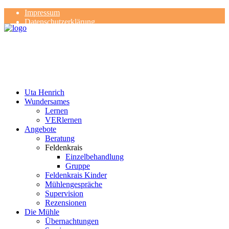
Impressum
Datenschutzerklärung
Kontakt
Rezensionen
Uta Henrich
Wundersames
Lernen
VERlernen
Angebote
Beratung
Feldenkrais
Einzelbehandlung
Gruppe
Feldenkrais Kinder
Mühlengespräche
Supervision
Rezensionen
Die Mühle
Übernachtungen