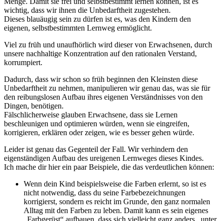
Menge. Damit sie frei und selbstbestimmt lernen können, ist es
wichtig, dass wir ihnen die Unbedarftheit zugestehen.
Dieses blauäugig sein zu dürfen ist es, was den Kindern den
eigenen, selbstbestimmten Lernweg ermöglicht.
Viel zu früh und unaufhörlich wird dieser von Erwachsenen, durch
unsere nachhaltige Konzentration auf den rationalen Verstand,
korrumpiert.
Dadurch, dass wir schon so früh beginnen den Kleinsten diese
Unbedarftheit zu nehmen, manipulieren wir genau das, was sie für
den reibungslosen Aufbau ihres eigenen Verständnisses von den
Dingen, benötigen.
Fälschlicherweise glauben Erwachsene, dass sie Lernen
beschleunigen und optimieren würden, wenn sie eingreifen,
korrigieren, erklären oder zeigen, wie es besser gehen würde.
Leider ist genau das Gegenteil der Fall. Wir verhindern den
eigenständigen Aufbau des ureigenen Lernweges dieses Kindes.
Ich mache dir hier ein paar Beispiele, die das verdeutlichen können:
Wenn dein Kind beispielsweise die Farben erlernt, so ist es
nicht notwendig, dass du seine Farbebezeichnungen
korrigierst, sondern es reicht im Grunde, den ganz normalen
Alltag mit den Farben zu leben. Damit kann es sein eigenes
„Farbgerüst“ aufbauen, dass sich vielleicht ganz anders , unter