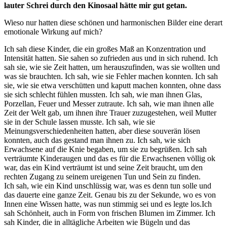
lauter Schrei durch den Kinosaal hätte mir gut getan.
Wieso nur hatten diese schönen und harmonischen Bilder eine derart
emotionale Wirkung auf mich?
Ich sah diese Kinder, die ein großes Maß an Konzentration und
Intensität hatten. Sie sahen so zufrieden aus und in sich ruhend. Ich
sah sie, wie sie Zeit hatten, um herauszufinden, was sie wollten und
was sie brauchten. Ich sah, wie sie Fehler machen konnten. Ich sah
sie, wie sie etwa verschütten und kaputt machen konnten, ohne dass
sie sich schlecht fühlen mussten. Ich sah, wie man ihnen Glas,
Porzellan, Feuer und Messer zutraute. Ich sah, wie man ihnen alle
Zeit der Welt gab, um ihnen ihre Trauer zuzugestehen, weil Mutter
sie in der Schule lassen musste. Ich sah, wie sie
Meinungsverschiedenheiten hatten, aber diese souverän lösen
konnten, auch das gestand man ihnen zu. Ich sah, wie sich
Erwachsene auf die Knie begaben, um sie zu begrüßen. Ich sah
verträumte Kinderaugen und das es für die Erwachsenen völlig ok
war, das ein Kind verträumt ist und seine Zeit braucht, um den
rechten Zugang zu seinem ureigenen Tun und Sein zu finden.
Ich sah, wie ein Kind unschlüssig war, was es denn tun solle und
das dauerte eine ganze Zeit. Genau bis zu der Sekunde, wo es von
Innen eine Wissen hatte, was nun stimmig sei und es legte los.Ich
sah Schönheit, auch in Form von frischen Blumen im Zimmer. Ich
sah Kinder, die in alltägliche Arbeiten wie Bügeln und das