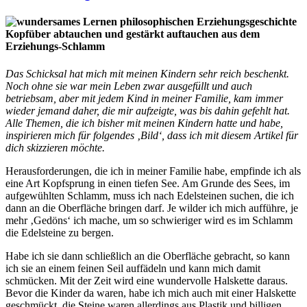
Kopfüber abtauchen und gestärkt auftauchen aus dem
Erziehungs-Schlamm
Das Schicksal hat mich mit meinen Kindern sehr reich beschenkt.
Noch ohne sie war mein Leben zwar ausgefüllt und auch
betriebsam, aber mit jedem Kind in meiner Familie, kam immer
wieder jemand daher, die mir aufzeigte, was bis dahin gefehlt hat.
Alle Themen, die ich bisher mit meinen Kindern hatte und habe,
inspirieren mich für folgendes ‚Bild‘, dass ich mit diesem Artikel für
dich skizzieren möchte.
Herausforderungen, die ich in meiner Familie habe, empfinde ich als
eine Art Kopfsprung in einen tiefen See. Am Grunde des Sees, im
aufgewühlten Schlamm, muss ich nach Edelsteinen suchen, die ich
dann an die Oberfläche bringen darf. Je wilder ich mich aufführe, je
mehr ‚Gedöns‘ ich mache, um so schwieriger wird es im Schlamm
die Edelsteine zu bergen.
Habe ich sie dann schließlich an die Oberfläche gebracht, so kann
ich sie an einem feinen Seil auffädeln und kann mich damit
schmücken. Mit der Zeit wird eine wundervolle Halskette daraus.
Bevor die Kinder da waren, habe ich mich auch mit einer Halskette
geschmückt, die Steine waren allerdings aus Plastik und billigen