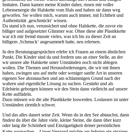
Imitaten. Dann kamen meine Kinder daher, rissen mir voller
Lebensenergie die Halskette vom Hals und haben sie dann weg
geworfen. Sie wollen mich, warum auch immer, mit Echtheit und
Authentizität ‚geschmückt‘ wissen.
Da stand ich nun, verunsichert und ohne Halskette, die zuvor ein
billiger und aufgesetzter Glimmer war. Ohne diese alte Plastikkette
war ich mir fremd musste vieles, was ich bis zu dieser Zeit an
billigem ‚Schmuck‘ angesammelt hatte, neu erlernen.
In den Beratungsgesprächen erlebe ich Frauen an einem ähnlichen
Punkt. Die Kinder sind da und fordern uns an einer Stelle, an der
wir unsere alte Halskette unter Umständen noch nicht ablegen
wollen. Die Themen und Herausforderungen, die wir mit ihnen
haben, zwingen uns auf mehr oder weniger sanfte Art in unseren
eigenen See abzutauchen und am schlammigen Grund nach der
wahren und eigentliche Lösung zu suchen. Gestärkt und als
Edelstein geborgen können wir den Stein dann vielleicht auf unsere
Kette auffädeln.
Dazu müssen wir die alte Plastikkette loswerden. Loslassen ist unter
Umständen ziemlich schwer.
Und das alles dauert seine Zeit. Wenn du in den See abtauchst, dann
findest du über die Jahre viele, kleine Steine, die dann über kurz
oder lang die Schönheit und Einzigartigkeit deiner persönlichen
Kette ausmachen. Unser Verstand möchte am liebsten ein einziges