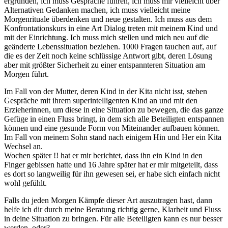
ergründen, ich muss Gespräche führen, ich muss mir vielleicht über
Alternativen Gedanken machen, ich muss vielleicht meine
Morgenrituale überdenken und neue gestalten. Ich muss aus dem
Konfrontationskurs in eine Art Dialog treten mit meinem Kind und
mit der Einrichtung. Ich muss mich stellen und mich neu auf die
geänderte Lebenssituation beziehen. 1000 Fragen tauchen auf, auf
die es der Zeit noch keine schlüssige Antwort gibt, deren Lösung
aber mit größter Sicherheit zu einer entspannteren Situation am
Morgen führt.
Im Fall von der Mutter, deren Kind in der Kita nicht isst, stehen
Gespräche mit ihrem superintelligenten Kind an und mit den
Erzieherinnen, um diese in eine Situation zu bewegen, die das ganze
Gefüge in einen Fluss bringt, in dem sich alle Beteiligten entspannen
können und eine gesunde Form von Miteinander aufbauen können.
Im Fall von meinem Sohn stand nach einigem Hin und Her ein Kita
Wechsel an.
Wochen später !! hat er mir berichtet, dass ihn ein Kind in den
Finger gebissen hatte und 16 Jahre später hat er mir mitgeteilt, dass
es dort so langweilig für ihn gewesen sei, er habe sich einfach nicht
wohl gefühlt.
Falls du jeden Morgen Kämpfe dieser Art auszutragen hast, dann
helfe ich dir durch meine Beratung richtig gerne, Klarheit und Fluss
in deine Situation zu bringen. Für alle Beteiligten kann es nur besser
werden, oder?