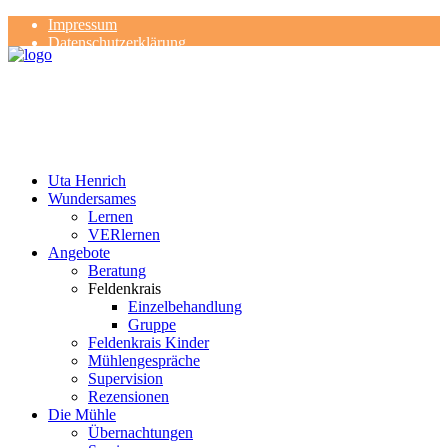
Impressum
Datenschutzerklärung
Kontakt
Rezensionen
Uta Henrich
Wundersames
Lernen
VERlernen
Angebote
Beratung
Feldenkrais
Einzelbehandlung
Gruppe
Feldenkrais Kinder
Mühlengespräche
Supervision
Rezensionen
Die Mühle
Übernachtungen