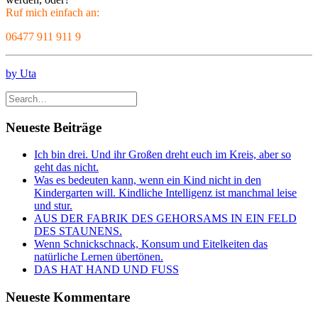
Ruf mich einfach an:
06477 911 911 9
by Uta
Neueste Beiträge
Ich bin drei. Und ihr Großen dreht euch im Kreis, aber so
geht das nicht.
Was es bedeuten kann, wenn ein Kind nicht in den
Kindergarten will. Kindliche Intelligenz ist manchmal leise
und stur.
AUS DER FABRIK DES GEHORSAMS IN EIN FELD
DES STAUNENS.
Wenn Schnickschnack, Konsum und Eitelkeiten das
natürliche Lernen übertönen.
DAS HAT HAND UND FUSS
Neueste Kommentare