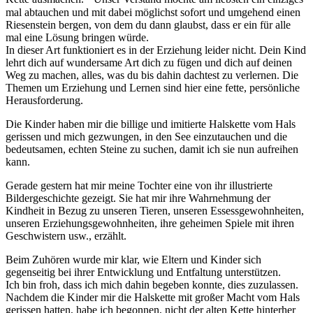
mal abtauchen und mit dabei möglichst sofort und umgehend einen
Riesenstein bergen, von dem du dann glaubst, dass er ein für alle
mal eine Lösung bringen würde.
In dieser Art funktioniert es in der Erziehung leider nicht. Dein Kind
lehrt dich auf wundersame Art dich zu fügen und dich auf deinen
Weg zu machen, alles, was du bis dahin dachtest zu verlernen. Die
Themen um Erziehung und Lernen sind hier eine fette, persönliche
Herausforderung.
Die Kinder haben mir die billige und imitierte Halskette vom Hals
gerissen und mich gezwungen, in den See einzutauchen und die
bedeutsamen, echten Steine zu suchen, damit ich sie nun aufreihen
kann.
Gerade gestern hat mir meine Tochter eine von ihr illustrierte
Bildergeschichte gezeigt. Sie hat mir ihre Wahrnehmung der
Kindheit in Bezug zu unseren Tieren, unseren Essessgewohnheiten,
unseren Erziehungsgewohnheiten, ihre geheimen Spiele mit ihren
Geschwistern usw., erzählt.
Beim Zuhören wurde mir klar, wie Eltern und Kinder sich
gegenseitig bei ihrer Entwicklung und Entfaltung unterstützen.
Ich bin froh, dass ich mich dahin begeben konnte, dies zuzulassen.
Nachdem die Kinder mir die Halskette mit großer Macht vom Hals
gerissen hatten, habe ich begonnen, nicht der alten Kette hinterher