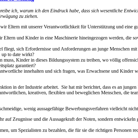
reibe ich, warum ich den Eindruck habe, dass sich wesentliche Entwic
 Erwägung zu ziehen.
 wir Eltern mit unserer Verantwortlichkeit für Unterstützung und eine 
 Eltern und Kinder in eine Maschinerie hineingezogen werden, die sowe
del fliegt, sich Erfordernisse und Anforderungen an junge Menschen mi
 up to date wirkt?
n muss, Kinder in dieses Bildungssystem zu treiben, wo völlig offensicht
splatz garantiert?
rantwortliche innehalten und sich fragen, was Erwachsene und Kinder w
nktion in der Industrie arbeitet. Sie hat mir berichtet, dass es an junge
rantwortlichen, kreativen, flexiblen und beweglichen Menschen, die te
eschmeidige, wenig aussagefähige Bewerbungsverfahren vielleicht nich
hr auf Zeugnisse und die Aussagekraft der Noten, sondern entwickeln g
n, um Spezialisten zu bezahlen, die für sie die richtigen Personen rec