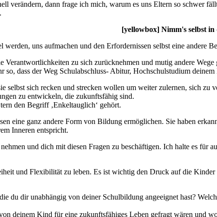
ell verändern, dann frage ich mich, warum es uns Eltern so schwer fäl
.
[yellowbox] Nimm's selbst in
l werden, uns aufmachen und den Erfordernissen selbst eine andere B
die Verantwortlichkeiten zu sich zurücknehmen und mutig andere Wege g
 mehr so, dass der Weg Schulabschluss- Abitur, Hochschulstudium deinem
 sie selbst sich recken und strecken wollen um weiter zulernen, sich zu
gen zu entwickeln, die zukunftsfähig sind.
ern den Begriff ‚Enkeltauglich‘ gehört.
issen eine ganz andere Form von Bildung ermöglichen. Sie haben erkann
em Inneren entspricht.
nehmen und dich mit diesen Fragen zu beschäftigen. Ich halte es für a
heit und Flexibilität zu leben. Es ist wichtig den Druck auf die Kinder
die du dir unabhängig von deiner Schulbildung angeeignet hast? Welche
 von deinem Kind für eine zukunftsfähiges Leben gefragt wären und wo