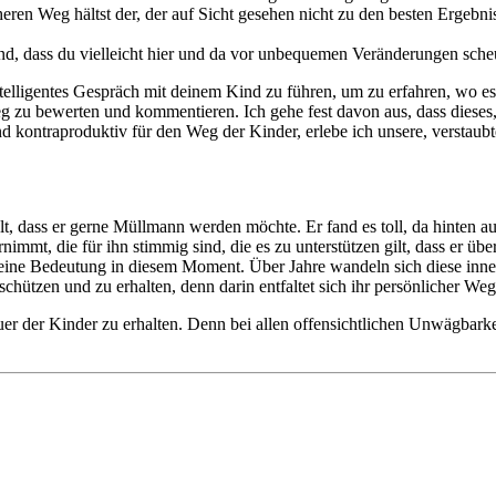
ren Weg hältst der, der auf Sicht gesehen nicht zu den besten Ergebn
nd, dass du vielleicht hier und da vor unbequemen Veränderungen sche
intelligentes Gespräch mit deinem Kind zu führen, um zu erfahren, wo e
 zu bewerten und kommentieren. Ich gehe fest davon aus, dass dieses,
d kontraproduktiv für den Weg der Kinder, erlebe ich unsere, verstaubt
, dass er gerne Müllmann werden möchte. Er fand es toll, da hinten au
mt, die für ihn stimmig sind, die es zu unterstützen gilt, dass er über
n eine Bedeutung in diesem Moment. Über Jahre wandeln sich diese innere
schützen und zu erhalten, denn darin entfaltet sich ihr persönlicher Weg
er der Kinder zu erhalten. Denn bei allen offensichtlichen Unwägbarkei