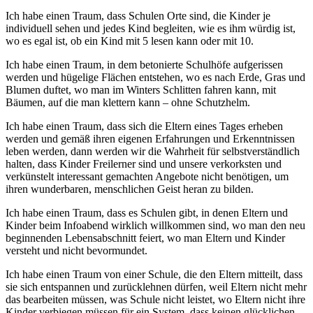
Ich habe einen Traum, dass Schulen Orte sind, die Kinder je
individuell sehen und jedes Kind begleiten, wie es ihm würdig ist,
wo es egal ist, ob ein Kind mit 5 lesen kann oder mit 10.
Ich habe einen Traum, in dem betonierte Schulhöfe aufgerissen
werden und hügelige Flächen entstehen, wo es nach Erde, Gras und
Blumen duftet, wo man im Winters Schlitten fahren kann, mit
Bäumen, auf die man klettern kann – ohne Schutzhelm.
Ich habe einen Traum, dass sich die Eltern eines Tages erheben
werden und gemäß ihren eigenen Erfahrungen und Erkenntnissen
leben werden, dann werden wir die Wahrheit für selbstverständlich
halten, dass Kinder Freilerner sind und unsere verkorksten und
verkünstelt interessant gemachten Angebote nicht benötigen, um
ihren wunderbaren, menschlichen Geist heran zu bilden.
Ich habe einen Traum, dass es Schulen gibt, in denen Eltern und
Kinder beim Infoabend wirklich willkommen sind, wo man den neu
beginnenden Lebensabschnitt feiert, wo man Eltern und Kinder
versteht und nicht bevormundet.
Ich habe einen Traum von einer Schule, die den Eltern mitteilt, dass
sie sich entspannen und zurücklehnen dürfen, weil Eltern nicht mehr
das bearbeiten müssen, was Schule nicht leistet, wo Eltern nicht ihre
Kinder verbiegen müssen für ein System, dass keinen glücklichen