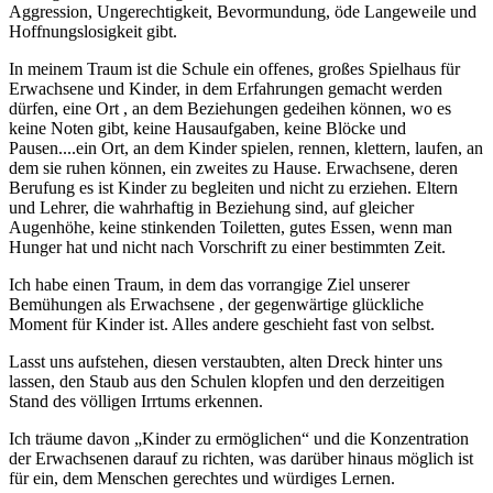
Aggression, Ungerechtigkeit, Bevormundung, öde Langeweile und
Hoffnungslosigkeit gibt.
In meinem Traum ist die Schule ein offenes, großes Spielhaus für
Erwachsene und Kinder, in dem Erfahrungen gemacht werden
dürfen, eine Ort , an dem Beziehungen gedeihen können, wo es
keine Noten gibt, keine Hausaufgaben, keine Blöcke und
Pausen....ein Ort, an dem Kinder spielen, rennen, klettern, laufen, an
dem sie ruhen können, ein zweites zu Hause. Erwachsene, deren
Berufung es ist Kinder zu begleiten und nicht zu erziehen. Eltern
und Lehrer, die wahrhaftig in Beziehung sind, auf gleicher
Augenhöhe, keine stinkenden Toiletten, gutes Essen, wenn man
Hunger hat und nicht nach Vorschrift zu einer bestimmten Zeit.
Ich habe einen Traum, in dem das vorrangige Ziel unserer
Bemühungen als Erwachsene , der gegenwärtige glückliche
Moment für Kinder ist. Alles andere geschieht fast von selbst.
Lasst uns aufstehen, diesen verstaubten, alten Dreck hinter uns
lassen, den Staub aus den Schulen klopfen und den derzeitigen
Stand des völligen Irrtums erkennen.
Ich träume davon „Kinder zu ermöglichen“ und die Konzentration
der Erwachsenen darauf zu richten, was darüber hinaus möglich ist
für ein, dem Menschen gerechtes und würdiges Lernen.