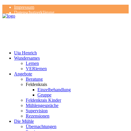
Impressum
Datenschutzerklärung
Kontakt
Rezensionen
Uta Henrich
Wundersames
Lernen
VERlernen
Angebote
Beratung
Feldenkrais
Einzelbehandlung
Gruppe
Feldenkrais Kinder
Mühlengespräche
Supervision
Rezensionen
Die Mühle
Übernachtungen