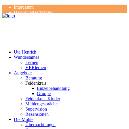
Impressum
Datenschutzerklärung
Kontakt
Rezensionen
Uta Henrich
Wundersames
Lernen
VERlernen
Angebote
Beratung
Feldenkrais
Einzelbehandlung
Gruppe
Feldenkrais Kinder
Mühlengespräche
Supervision
Rezensionen
Die Mühle
Übernachtungen