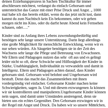
deinen Erziehungsprozess in Sachen Tischkultur für immer
abschliessen möchtest, verlangst du einfach Gehorsam und
unterstreichst das Ganze mit einer Prise Druck und Angst. „ 1000
mal habe ich das bereits erklärt, wenn du das jetzt nicht tust, dann
kannst du zum Nachtisch kein Eis bekommen, oder wir gehen
morgen nicht ins Kino, oder du darfst heute Abend kein Fernsehen
schauen, oder….“
Kinder sind zu Anfang ihres Lebens zuwendungsbedürftig und
benötigen sehr lange unsere Unterstützung. Darin liegt allerdings
eine große Möglichkeit für menschliche Entwicklung, wenn wir es
nur sehen würden. Als Säugetier benötigen sie in der Zeit des
Wachsens sehr lange die Pflege und Betreuung von Erwachsnen.
Wir Eltern und Pädagogen nutzen das sehr oft aus und es gelingt
leider nicht so oft, diese Schwäche und Hilflosigkeit der Kinder in
Stärke, Unabhängigkeit, Individualität zu verwandeln und damit in
Intelligenz. Eltern und Pädagogen achten darauf, dass Kinder
gehorsam sind. Gehorsam wird belohnt und Ungehorsam wird
bestraft. Denn das macht das Zusammenleben mit ihnen
vordergründig viel einfacher. Gehorsame Kinder machen keine
Schwierigkeiten, sagen Ja. Und mit diesem erzwungenen Ja können
wir sie kontrollieren und manipulieren.Ungehorsame Kinder können
nein sagen, sind damit unter Umständen anstrengend, denn sie
bieten uns ein echtes Gegenüber. Den Gehorsam erzwingen wir in
der Regel mit Angst und Druck. Da haben wir so unsere Mittelchen,