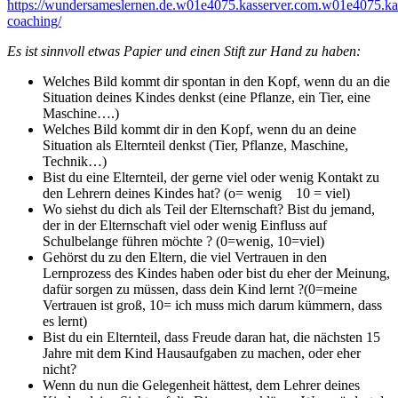
https://wundersameslernen.de.w01e4075.kasserver.com.w01e4075.kas
coaching/
Es ist sinnvoll etwas Papier und einen Stift zur Hand zu haben:
Welches Bild kommt dir spontan in den Kopf, wenn du an die
Situation deines Kindes denkst (eine Pflanze, ein Tier, eine
Maschine….)
Welches Bild kommt dir in den Kopf, wenn du an deine
Situation als Elternteil denkst (Tier, Pflanze, Maschine,
Technik…)
Bist du eine Elternteil, der gerne viel oder wenig Kontakt zu
den Lehrern deines Kindes hat? (o= wenig 10 = viel)
Wo siehst du dich als Teil der Elternschaft? Bist du jemand,
der in der Elternschaft viel oder wenig Einfluss auf
Schulbelange führen möchte ? (0=wenig, 10=viel)
Gehörst du zu den Eltern, die viel Vertrauen in den
Lernprozess des Kindes haben oder bist du eher der Meinung,
dafür sorgen zu müssen, dass dein Kind lernt ?(0=meine
Vertrauen ist groß, 10= ich muss mich darum kümmern, dass
es lernt)
Bist du ein Elternteil, dass Freude daran hat, die nächsten 15
Jahre mit dem Kind Hausaufgaben zu machen, oder eher
nicht?
Wenn du nun die Gelegenheit hättest, dem Lehrer deines