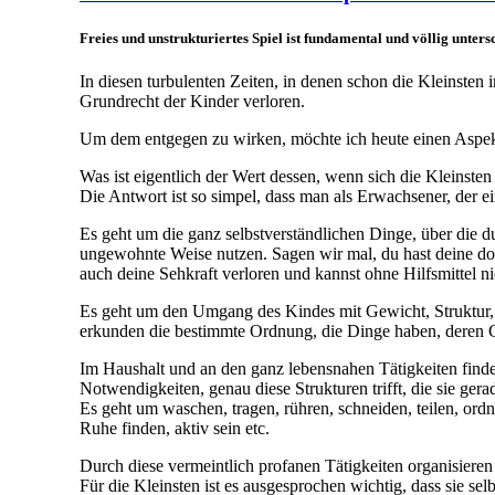
Freies und unstrukturiertes Spiel ist fundamental und völlig unters
In diesen turbulenten Zeiten, in denen schon die Kleinsten i
Grundrecht der Kinder verloren.
Um dem entgegen zu wirken, möchte ich heute einen Aspekt 
Was ist eigentlich der Wert dessen, wenn sich die Kleins
Die Antwort ist so simpel, dass man als Erwachsener, der 
Es geht um die ganz selbstverständlichen Dinge, über die 
ungewohnte Weise nutzen. Sagen wir mal, du hast deine dom
auch deine Sehkraft verloren und kannst ohne Hilfsmittel nic
Es geht um den Umgang des Kindes mit Gewicht, Struktur, G
erkunden die bestimmte Ordnung, die Dinge haben, deren G
Im Haushalt und an den ganz lebensnahen Tätigkeiten finden
Notwendigkeiten, genau diese Strukturen trifft, die sie gera
Es geht um waschen, tragen, rühren, schneiden, teilen, ord
Ruhe finden, aktiv sein etc.
Durch diese vermeintlich profanen Tätigkeiten organisieren
Für die Kleinsten ist es ausgesprochen wichtig, dass sie sel