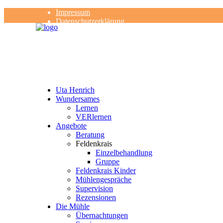
Impressum
Datenschutzerklärung
Kontakt
Rezensionen
Uta Henrich
Wundersames
Lernen
VERlernen
Angebote
Beratung
Feldenkrais
Einzelbehandlung
Gruppe
Feldenkrais Kinder
Mühlengespräche
Supervision
Rezensionen
Die Mühle
Übernachtungen