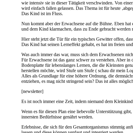
wie intensiv sie in dieser Tätigkeit verschwinden. Von ein
wird einfach fallen gelassen. Das Thema ist für heute ‚abge
Das Kind ist im Fluss.
Nun kommt aber der Erwachsene auf die Bühne. Eben hat de
und dem Kind klarmachen, dass zu Ende gebracht werden mus
Hier steht jetzt die Tür für ein typisches Gewitter offen, 
Das Kind hat seinen Lerneffekt gehabt, es hat im freien und
Was auch immer das war, muss sich dem Erwachsenen nicht
Für Erwachsene ist das ganz schwer zu verstehen. Aber in d
Bodenplatte für lebenslanges Lernen, die die Kleinsten gena
herstellen möchte, wird Stufe um Stufe ( schau dir mein Lo
Alles als Grundlage für eine höhere Ordnung, die demnäch
entziehen, es mag nicht stringend sein? Das ist alles möglic
[newsletter]
Es ist noch immer eine Zeit, indem niemand dem Kleinkind
Wenn es für diesen Plan eine liebevolle Unterstützung gibt,
innersten Bedürfnisse genährt werden.
Erlebnisse, die sich für den Gesamtorganismus stimmig an
lassen und diese können verdaut und integriert werden.