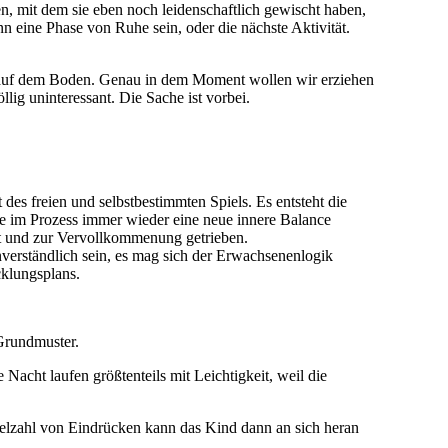
en, mit dem sie eben noch leidenschaftlich gewischt haben,
nn eine Phase von Ruhe sein, oder die nächste Aktivität.
en auf dem Boden. Genau in dem Moment wollen wir erziehen
ig uninteressant. Die Sache ist vorbei.
es freien und selbstbestimmten Spiels. Es entsteht die
 die im Prozess immer wieder eine neue innere Balance
egt und zur Vervollkommenung getrieben.
verständlich sein, es mag sich der Erwachsenenlogik
cklungsplans.
Grundmuster.
Nacht laufen größtenteils mit Leichtigkeit, weil die
ielzahl von Eindrücken kann das Kind dann an sich heran