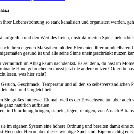
chätzt
n ihrer Lebensströmung so stark kanalisiert und organisiert werden, geht
aufgreifen und den Wert des freien, unstrukturierten Spiels beleuchte
ten nach ihren eigenen Maßgaben mit den Elementen ihrer unmittelbare
einigermaßen gesund ist und alle seine Sinne uneingeschränkt nutzen k
du vermutlich im Alltag kaum nachdenkst. Es sei denn, du hast im Mom
inante Hand gebrochenen musst jetzt die andere nutzen? Oder du hast Ko
ht lesen, was hier steht?
eruch, Geschmack, Temperatur und all den so selbstverständlichen Par
leichheit und Ungleichheit.
 Sie großes Interesse. Einmal, weil es der Erwachsene tut, aber auch w
de ganz natürlich aufbauen.
nen, in Unordnung bringen, stapeln, fegen, reinigen, von A nach B tran
 sie im eigenen System eine höhere Ordnung und bereiten damit eine zu
bst Herr oder Herrin über dieses wichtige Spiel sind. Eigenmächtig ents