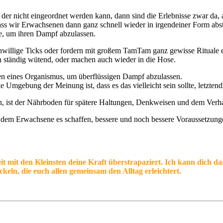
, der nicht eingeordnet werden kann, dann sind die Erlebnisse zwar da, a
ass wir Erwachsenen dann ganz schnell wieder in irgendeiner Form abst
e, um ihren Dampf abzulassen.
enwillige Ticks oder fordern mit großem TamTam ganz gewisse Rituale ein
n ständig wütend, oder machen auch wieder in die Hose.
lten eines Organismus, um überflüssigen Dampf abzulassen.
e Umgebung der Meinung ist, dass es das vielleicht sein sollte, letzten
sen, ist der Nährboden für spätere Haltungen, Denkweisen und dem Ver
n dem Erwachsene es schaffen, bessere und noch bessere Voraussetzung
eit mit den Kleinsten deine Kraft überstrapaziert. Ich kann dich d
eln, die euch allen gemeinsam den Alltag erleichtert.