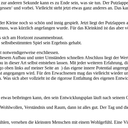
er zur anderen Sekunde kann es zu Ende sein, was sie tun. Der Putzlapp
gessen‘ und vorbei. Vielleicht steht jetzt etwas ganz anderes an. Das ka
r Kleine noch so schön und innig gespielt. Jetzt liegt der Putzlapp
s, was kürzlich angefangen wurde. Für das Kleinkind ist das aber völl
dass sich am Horizont zusammenbraut.
 selbstbestimmten Spiel sein Ergebnis gehabt.
 notwendigerweise erschliessen.
iesem Aufbau und unter Umständen schnellen Abschluss liegt der Wert d
u in dieser Art selbst entstehen lassen. Mit jeder weiteren Erfahrung,
go oben links auf meiner Seite an ) das eigene innere Potential anger
st angegangen wird. Für den Erwachsenen mag das vielleicht wieder un
h. Was sich aber vollzieht ist die rigorose Entfaltung des eigenen Entwi
 etwas beibringen kann, den sein Entwicklungsplan läuft nach seinem 
 Wohlwollen, Verständnis und Raum, dann ist alles gut. Der Tag und die 
fühlen, versehen die kleinsten Menschen mit einem Wohlgefühl. Eine V