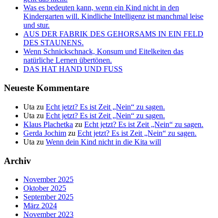
Was es bedeuten kann, wenn ein Kind nicht in den
Kindergarten will. Kindliche Intelligenz ist manchmal leise
und stur.
AUS DER FABRIK DES GEHORSAMS IN EIN FELD
DES STAUNENS.
Wenn Schnickschnack, Konsum und Eitelkeiten das
natürliche Lernen übertönen.
DAS HAT HAND UND FUSS
Neueste Kommentare
Uta
zu
Echt jetzt? Es ist Zeit „Nein“ zu sagen.
Uta
zu
Echt jetzt? Es ist Zeit „Nein“ zu sagen.
Klaus Plachetka
zu
Echt jetzt? Es ist Zeit „Nein“ zu sagen.
Gerda Jochim
zu
Echt jetzt? Es ist Zeit „Nein“ zu sagen.
Uta
zu
Wenn dein Kind nicht in die Kita will
Archiv
November 2025
Oktober 2025
September 2025
März 2024
November 2023