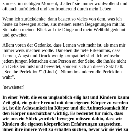
zumeist im richtigen Moment, ‚flattert’ sie immer wohlwollend und
oft auch aufrüttelnd und konfrontierend durch mein Leben.
Wenn ich zurückdenke, dann basiert so vieles von dem, was ich
heute zu bewegen suche, aus meinen ersten Begegnungen mit ihr.
Sie haben meinen Blick auf die Dinge und mein Weltbild gedehnt
und geweitet.
Allem voran der Gedanke, dass Lernen weit mehr ist, als man mir
immer weiß machen wollte. Daneben die tiefe Erkenntnis, dass
Lernen, Angst und Druck wenig kompatibel sind. Ich wünsche
jedem jungen Menschen eine Person an der Seite, die ihn/sie nicht
an Defiziten mißt und bewertet, sondern sich an diesen Satz hält:
„See the Perfektion!“ (Linda)
"
Nimm im anderen die Perfektion
wahr".
[newsletter]
In einer Welt, die es so unglaublich eilig hat und Kindern kaum
Zeit gibt, ein guter Freund mit dem eigenen Körper zu werden
ist, ist die Achtsamkeit im Körper und die Aufmerksamkeit für
den Körper unschätzbar wichtig. Es bedeutet für mich, dass
wir uns ein Stück ‚zurück‘ bewegen müssen dahin, dass wir
Kindern die eigenen körperlichen Erfahrungen zugestehen,
ihnen ihre innere Welt zu erhalten suchen, bevor wir sie viel zu