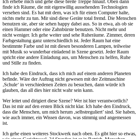
Ich erhebe mich und gehe diese breite Treppe hinauf. Oben dann
finde ich Räume, die mit eigenwillig aussehenden Technologien
versehen sind. Es hat mit dem, was ich für einen Computer halte,
nichts mehr zu tun. Mir sind diese Geräte total fremd. Die Menschen
benutzen sie, aber sie sehen happy dabei aus. So in etwa, als ob sie
einen Hammer oder eine Zahnbürste benutzen. Nicht mehr und
nicht weniger. Ich gehe weiter und sehe Ruheräume. Zimmer, deren
Farbgestaltung ganz unterschiedlich ist. Jeder Raum hat eine
bestimmte Farbe und ist mit diesen besonderen Lampen, teilweise
mit Musik so wunderbar einladend in Szene gesetzt. Jeder Raum
spricht eine andere Einladung aus, um Menschen zu helfen, Ruhe
und Stille zu finden.
Ich habe den Eindruck, dass ich mich auf einem anderen Planeten
befinde. Wäre der Auftrag nicht gewesen mit der Zeitmaschine
‚Schule‘ in verschiedenen Zeiten zu besuchen, dann würde ich
glauben, das all dies hier nicht wahr sein kann.
Wer leitet und dirigiert diese Szene? Wer ist hier verantwortlich?
Das ist mir auf den ersten Blick nicht klar. Ich habe den Eindruck,
dass die Menschen, um mich herum ‚selbstreguliert’ sind. Sie haben,
wie auch immer, ein Wissen davon, was stimmig und angemessen
ist.
Ich gehe einen weiteres Stockwerk nach oben. Es gibt hier so etwas,