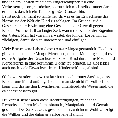
und ich am liebsten mit einem Fingerschnippen für eine
Verbesserung sorgen möchte, so muss ich mich selbst immer daran
erinnern, dass ich ein Teil des großen Ganzen bin.
Es ist noch gar nicht so lange her, da war es für Erwachsene das
Normalste der Welt ein Kind zu schlagen. Im Grunde ist die
Geschichte der Erziehung eine Geschichte der Gewalt gegen
Kinder. Vor nicht all zu langer Zeit, waren die Kinder der Eigentum
des Vaters. Man hat von ihm erwartet, die Kinder körperlich zu
züchtigen, damit sie sich unterordnen und einfügen.
Viele Erwachsene haben diesen Ansatz längst gewandelt. Doch es
gibt auch noch eine Menge Menschen, die der Meinung sind, dass
es die Aufgabe der Erwachsenen ist, ein Kind durch ihre Macht und
Körperstärke in eine bestimmte ‚Form‘ zu bringen. Es gibt leider
auch noch viele Erwachse, denen Kinder sch’….egal sind.
Ob bewusst oder unbewusst kursieren noch immer Ansätze, dass
Kinder unreif und unfähig sind, das man sie nicht für voll nehmen
kann und das sie den Erwachsenen untergeordnete Wesen sind, die
es nachzubessern gilt.
Du kennst sicher auch diese Rechtfertigungen, mit denen
Erwachsene ihren Machtmissbrauch , Manipulation und Gewalt
gestalten. Der Satz „ …das geschieht nur zu deinem Wohl…“ zeigt
die Willkür und die dahinter verborgene Haltung.