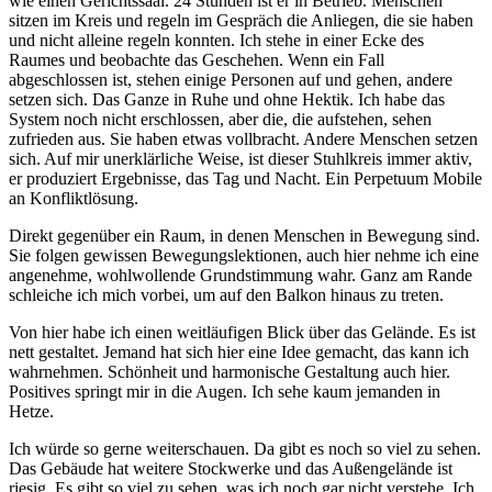
wie einen Gerichtssaal. 24 Stunden ist er in Betrieb. Menschen
sitzen im Kreis und regeln im Gespräch die Anliegen, die sie haben
und nicht alleine regeln konnten. Ich stehe in einer Ecke des
Raumes und beobachte das Geschehen. Wenn ein Fall
abgeschlossen ist, stehen einige Personen auf und gehen, andere
setzen sich. Das Ganze in Ruhe und ohne Hektik. Ich habe das
System noch nicht erschlossen, aber die, die aufstehen, sehen
zufrieden aus. Sie haben etwas vollbracht. Andere Menschen setzen
sich. Auf mir unerklärliche Weise, ist dieser Stuhlkreis immer aktiv,
er produziert Ergebnisse, das Tag und Nacht. Ein Perpetuum Mobile
an Konfliktlösung.
Direkt gegenüber ein Raum, in denen Menschen in Bewegung sind.
Sie folgen gewissen Bewegungslektionen, auch hier nehme ich eine
angenehme, wohlwollende Grundstimmung wahr. Ganz am Rande
schleiche ich mich vorbei, um auf den Balkon hinaus zu treten.
Von hier habe ich einen weitläufigen Blick über das Gelände. Es ist
nett gestaltet. Jemand hat sich hier eine Idee gemacht, das kann ich
wahrnehmen. Schönheit und harmonische Gestaltung auch hier.
Positives springt mir in die Augen. Ich sehe kaum jemanden in
Hetze.
Ich würde so gerne weiterschauen. Da gibt es noch so viel zu sehen.
Das Gebäude hat weitere Stockwerke und das Außengelände ist
riesig. Es gibt so viel zu sehen, was ich noch gar nicht verstehe. Ich