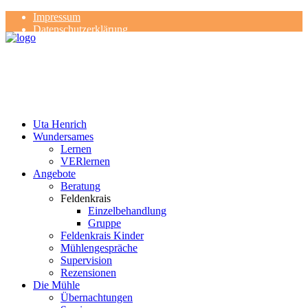
Impressum
Datenschutzerklärung
Kontakt
Rezensionen
Uta Henrich
Wundersames
Lernen
VERlernen
Angebote
Beratung
Feldenkrais
Einzelbehandlung
Gruppe
Feldenkrais Kinder
Mühlengespräche
Supervision
Rezensionen
Die Mühle
Übernachtungen