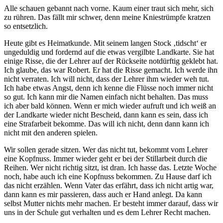
Alle schauen gebannt nach vorne. Kaum einer traut sich mehr, sich
zu rühren. Das fällt mir schwer, denn meine Kniestrümpfe kratzen
so entsetzlich.
Heute gibt es Heimatkunde. Mit seinem langen Stock ‚tidscht‘ er
ungeduldig und fordernd auf die etwas vergilbte Landkarte. Sie hat
einige Risse, die der Lehrer auf der Rückseite notdürftig geklebt hat.
Ich glaube, das war Robert. Er hat die Risse gemacht. Ich werde ihn
nicht verraten. Ich will nicht, dass der Lehrer ihm wieder weh tut.
Ich habe etwas Angst, denn ich kenne die Flüsse noch immer nicht
so gut. Ich kann mir die Namen einfach nicht behalten. Das muss
ich aber bald können. Wenn er mich wieder aufruft und ich weiß an
der Landkarte wieder nicht Bescheid, dann kann es sein, dass ich
eine Strafarbeit bekomme. Das will ich nicht, denn dann kann ich
nicht mit den anderen spielen.
Wir sollen gerade sitzen. Wer das nicht tut, bekommt vom Lehrer
eine Kopfnuss. Immer wieder geht er bei der Stillarbeit durch die
Reihen. Wer nicht richtig sitzt, ist dran. Ich hasse das. Letzte Woche
noch, habe auch ich eine Kopfnuss bekommen. Zu Hause darf ich
das nicht erzählen. Wenn Vater das erfährt, dass ich nicht artig war,
dann kann es mir passieren, dass auch er Hand anlegt. Da kann
selbst Mutter nichts mehr machen. Er besteht immer darauf, dass wir
uns in der Schule gut verhalten und es dem Lehrer Recht machen.