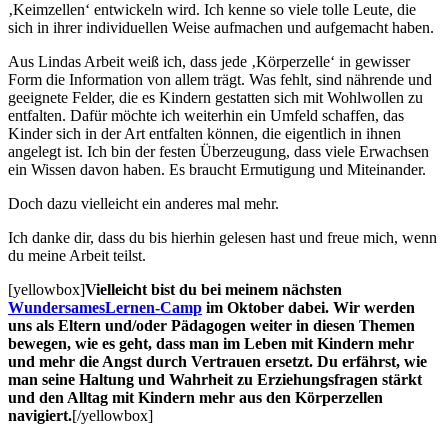
‚Keimzellen‘ entwickeln wird. Ich kenne so viele tolle Leute, die
sich in ihrer individuellen Weise aufmachen und aufgemacht haben.
Aus Lindas Arbeit weiß ich, dass jede ‚Körperzelle‘ in gewisser
Form die Information von allem trägt. Was fehlt, sind nährende und
geeignete Felder, die es Kindern gestatten sich mit Wohlwollen zu
entfalten. Dafür möchte ich weiterhin ein Umfeld schaffen, das
Kinder sich in der Art entfalten können, die eigentlich in ihnen
angelegt ist. Ich bin der festen Überzeugung, dass viele Erwachsen
ein Wissen davon haben. Es braucht Ermutigung und Miteinander.
Doch dazu vielleicht ein anderes mal mehr.
Ich danke dir, dass du bis hierhin gelesen hast und freue mich, wenn
du meine Arbeit teilst.
[yellowbox]
Vielleicht bist du bei meinem nächsten
WundersamesLernen-Camp
im Oktober dabei. Wir werden
uns als Eltern und/oder Pädagogen weiter in diesen Themen
bewegen, wie es geht, dass man im Leben mit Kindern mehr
und mehr die Angst durch Vertrauen ersetzt. Du erfährst, wie
man seine Haltung und Wahrheit zu Erziehungsfragen stärkt
und den Alltag mit Kindern mehr aus den Körperzellen
navigiert.
[/yellowbox]