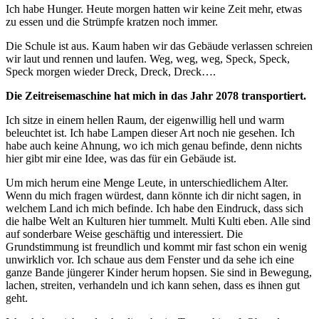
Ich habe Hunger. Heute morgen hatten wir keine Zeit mehr, etwas
zu essen und die Strümpfe kratzen noch immer.
Die Schule ist aus. Kaum haben wir das Gebäude verlassen schreien
wir laut und rennen und laufen. Weg, weg, weg, Speck, Speck,
Speck morgen wieder Dreck, Dreck, Dreck….
Die Zeitreisemaschine hat mich in das Jahr 2078 transportiert.
Ich sitze in einem hellen Raum, der eigenwillig hell und warm
beleuchtet ist. Ich habe Lampen dieser Art noch nie gesehen. Ich
habe auch keine Ahnung, wo ich mich genau befinde, denn nichts
hier gibt mir eine Idee, was das für ein Gebäude ist.
Um mich herum eine Menge Leute, in unterschiedlichem Alter.
Wenn du mich fragen würdest, dann könnte ich dir nicht sagen, in
welchem Land ich mich befinde. Ich habe den Eindruck, dass sich
die halbe Welt an Kulturen hier tummelt. Multi Kulti eben. Alle sind
auf sonderbare Weise geschäftig und interessiert. Die
Grundstimmung ist freundlich und kommt mir fast schon ein wenig
unwirklich vor. Ich schaue aus dem Fenster und da sehe ich eine
ganze Bande jüngerer Kinder herum hopsen. Sie sind in Bewegung,
lachen, streiten, verhandeln und ich kann sehen, dass es ihnen gut
geht.