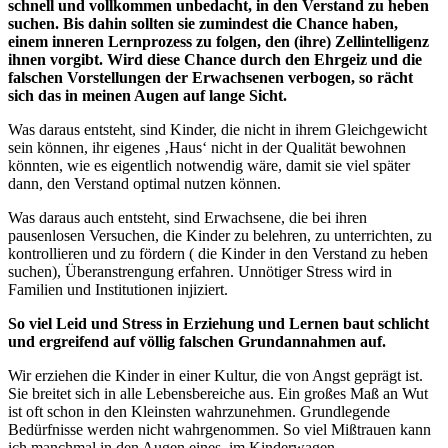
schnell und vollkommen unbedacht, in den Verstand zu heben
suchen. Bis dahin sollten sie zumindest die Chance haben,
einem inneren Lernprozess zu folgen, den (ihre) Zellintelligenz
ihnen vorgibt. Wird diese Chance durch den Ehrgeiz und die
falschen Vorstellungen der Erwachsenen verbogen, so rächt
sich das in meinen Augen auf lange Sicht.
Was daraus entsteht, sind Kinder, die nicht in ihrem Gleichgewicht
sein können, ihr eigenes ‚Haus‘ nicht in der Qualität bewohnen
könnten, wie es eigentlich notwendig wäre, damit sie viel später
dann, den Verstand optimal nutzen können.
Was daraus auch entsteht, sind Erwachsene, die bei ihren
pausenlosen Versuchen, die Kinder zu belehren, zu unterrichten, zu
kontrollieren und zu fördern ( die Kinder in den Verstand zu heben
suchen), Überanstrengung erfahren. Unnötiger Stress wird in
Familien und Institutionen injiziert.
So viel Leid und Stress in Erziehung und Lernen baut schlicht
und ergreifend auf völlig falschen Grundannahmen auf.
Wir erziehen die Kinder in einer Kultur, die von Angst geprägt ist.
Sie breitet sich in alle Lebensbereiche aus. Ein großes Maß an Wut
ist oft schon in den Kleinsten wahrzunehmen. Grundlegende
Bedürfnisse werden nicht wahrgenommen. So viel Mißtrauen kann
ich manchmal in den Augen eines, im Kinderwagen