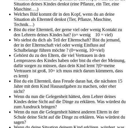
Situation deines Kindes denkst (eine Pflanze, ein Tier, eine
Maschine….)
Welches Bild kommt dir in den Kopf, wenn du an deine
Situation als Elternteil denkst (Tier, Pflanze, Maschine,
Technik…)
Bist du eine Elternteil, der gerne viel oder wenig Kontakt zu
den Lehrern deines Kindes hat? (o= wenig 10 = viel)
Wo siehst du dich als Teil der Elternschaft? Bist du jemand,
der in der Elternschaft viel oder wenig Einfluss auf
Schulbelange führen möchte ? (0=wenig, 10=viel)
Gehörst du zu den Eltern, die viel Vertrauen in den
Lernprozess des Kindes haben oder bist du eher der Meinung,
dafür sorgen zu müssen, dass dein Kind lernt ?(0=meine
Vertrauen ist groß, 10= ich muss mich darum kümmern, dass
es lernt)
Bist du ein Elternteil, dass Freude daran hat, die nächsten 15
Jahre mit dem Kind Hausaufgaben zu machen, oder eher
nicht?
Wenn du nun die Gelegenheit hättest, dem Lehrer deines
Kindes deine Sicht auf die Dinge zu erklären. Was würdest du
zum Ausdruck bringen?
Wenn du nun die Gelegenheit hättest anderen Eltern in der
Schule deine Sicht auf die Dinge zu erklären. Was würdest du
sagen?
Wenn du deine Situation deinem Kind erklären würdest, was