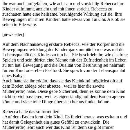
Ihr war auch aufgefallen, wie achtsam und vorsichtig Rebecca ihre
Kinder aufnimmt, anzieht und mit ihnen spricht. Rebecca zu
zuschauen hatte eine heilsame, beruhigende Wirkung auf sie. Ihre
Bewegungen mir ihren Kindern hatte etwas von Tai Chi. Als ob sie
selten in Eile wäre.
[newsletter]
Auf dem Nachhauseweg erklärte Rebecca, wie der Körper und die
Bewegungsentwicklung der Kinder ganz unmittelbar etwas mit der
Lebensqualität des Kindes zu tun hat. Sie beschrieb ihr, wie das freie
Spielen und sein dürfen eine Menge mit der Zufriedenheit im Leben
zu tun hat. Bewegung und die Qualität von Berührung sei nahrhaft
für ein Kind oder eben Fastfood. Sie sprach von der Lebensqualität
eines Babys.
Auch hatte sie ihr erklärt, dass sie das Kleinkind möglichst oft auf
dem Boden ablege oder absetze , weil es hier die zweite
Mutter(erde) habe. Diese gebe Sicherheit, denn es könne dem Kind
nicht so viel passieren, weil es eigenständig auf dem Boden agieren
könne und viele tolle Dinge über sich heraus finden könne.
Rebecca hatte das so formuliert:
„Auf dem Boden lernt dein Kind. Es findet heraus, was es kann und
hat damit Gelegenheit ein gutes Gefühl zu entwickeln. Die
Mutter(erde) lehrt auch wer das Kind ist, denn sie gibt immer