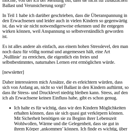
möchte, von der ich der Meinung bin, dass sie nicht für zusätzlichen
Ballast und Verunsicherung sorgt?
In Teil 1 habe ich darüber geschrieben, dass die Überanspannung in
den Erwachsenen und leider auch in vielen Kindern so gegenwärtig
ist, das wir sie nicht notwendigerweise erkennen und ihr entgegen
wirken können, weil Anspannung so selbstverständlich geworden
ist.
Es ist alles andere als einfach, aus einem hohen Stresslevel, den man
noch dazu für völlig normal und angemessen hält, eine Art
‚Nulllinie‘ zu erreichen, die eigentlich ein freies und
selbstbestimmtes, naturnahes Lernen erst ermöglichen würde.
[newsletter]
Daher interessieren mich Ansätze, die es erleichtern würden, dass
sich von Anfang an, nicht so viel Ballast in den Kindern auftürmt, so
dass ihr Stress- und Drucklevel niedrig bleiben kann. Stress, auf den
ich als Erwachsene keinen Einfluss habe, gibt es schon genug.
Ich halte es für wichtig, dass wir den Kindern Möglichkeiten
erhalten können, dass sie sich quasi gut verkörpern können.
Mit Sicherheit benötigen sie zu Beginn ihrer Lebenszeit
Wohlwollen, Wärme und die Gelegenheit, dass sie gut in
ihrem Körper ‚ankommen’ können. Ich finde es wichtig, über