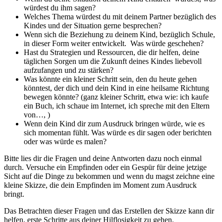
würdest du ihm sagen?
Welches Thema würdest du mit deinem Partner bezüglich des
Kindes und der Situation gerne besprechen?
Wenn sich die Beziehung zu deinem Kind, bezüglich Schule,
in dieser Form weiter entwickelt. Was würde geschehen?
Hast du Strategien und Ressourcen, die dir helfen, deine
täglichen Sorgen um die Zukunft deines Kindes liebevoll
aufzufangen und zu stärken?
Was könnte ein kleiner Schritt sein, den du heute gehen
könntest, der dich und dein Kind in eine heilsame Richtung
bewegen könnte? (ganz kleiner Schritt, etwa wie: ich kaufe
ein Buch, ich schaue im Internet, ich spreche mit den Eltern
von…, )
Wenn dein Kind dir zum Ausdruck bringen würde, wie es
sich momentan fühlt. Was würde es dir sagen oder berichten
oder was würde es malen?
Bitte lies dir die Fragen und deine Antworten dazu noch einmal
durch. Versuche ein Empfinden oder ein Gespür für deine jetzige
Sicht auf die Dinge zu bekommen und wenn du magst zeichne eine
kleine Skizze, die dein Empfinden im Moment zum Ausdruck
bringt.
Das Betrachten dieser Fragen und das Erstellen der Skizze kann dir
helfen, erste Schritte aus deiner Hilflosigkeit zu gehen.