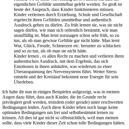
eigentlichen Gefühle unmittelbar gelebt werden. So groß ist
heute der Anspruch, dass Kinder funktionieren müssen.
Kinder verlernen durch Erziehung, Schule und Gesellschaft
regelrecht ihren Gefühlen unmittelbar und authentisch
Ausdruck geben zu dürfen. Zu früh lernen sie, was sie nicht
sagen dürfen, wie man sich ordentlich benimmt, wie man
unauffällig ist. Man lernt sozusagen schon sehr früh, so zu
tun, als ob man gewisse Gefühle gar nicht hätte. Man lernt
Wut, Glück, Freude, Schmerzen etc. herunter zu schlucken
und so zu tun, als ob man sie nicht hätte.
Kinder lernen , es allen Recht zu machen und verlieren ihren
authentischen Ausdruck, mit dem Ergebnis, das sich
Emotionen in ihnen anhäufen, was wiederum zu einer
Überanspannung des Nervensystems führt. Weiter Stress
entsteht und der Kreislauf bekommt neue Energie für sein
Überleben.
Ich habe dir nun in einigen Beispielen aufgezeigt, was in meinen
Augen dazu führt, dass auch Kinder, die im Grunde recht
privilegiert groß werden, trotzdem (oder gerade) unter erschwerten
Bedingungen leiden. Auch diese Kinder leben noch lange keine
optimalen Bedingungen um frei und selbstbestimmt lernen zu
können. All dies ist gar nicht so offensichtlich, weil man meinen
sollte, dass viele Kinder dieser Zeit schon tolle Bedingungen hätten.