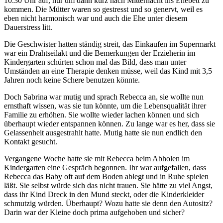
10.30 Uhr auf, nur um dann kurz nach Mitternacht ins Ehebett zu
kommen. Die Mütter waren so gestresst und so genervt, weil es
eben nicht harmonisch war und auch die Ehe unter diesem
Dauerstress litt.
Die Geschwister hatten ständig streit, das Einkaufen im Supermarkt
war ein Drahtseilakt und die Bemerkungen der Erzieherin im
Kindergarten schürten schon mal das Bild, dass man unter
Umständen an eine Therapie denken müsse, weil das Kind mit 3,5
Jahren noch keine Schere benutzen könnte.
Doch Sabrina war mutig und sprach Rebecca an, sie wollte nun
ernsthaft wissen, was sie tun könnte, um die Lebensqualität ihrer
Familie zu erhöhen. Sie wollte wieder lachen können und sich
überhaupt wieder entspannen können. Zu lange war es her, dass sie
Gelassenheit ausgestrahlt hatte. Mutig hatte sie nun endlich den
Kontakt gesucht.
Vergangene Woche hatte sie mit Rebecca beim Abholen im
Kindergarten eine Gespräch begonnen. Ihr war aufgefallen, dass
Rebecca das Baby oft auf dem Boden ablegt und in Ruhe spielen
läßt. Sie selbst würde sich das nicht trauen. Sie hätte zu viel Angst,
dass ihr Kind Dreck in den Mund steckt, oder die Kinderkleider
schmutzig würden. Überhaupt? Wozu hatte sie denn den Autositz?
Darin war der Kleine doch prima aufgehoben und sicher?