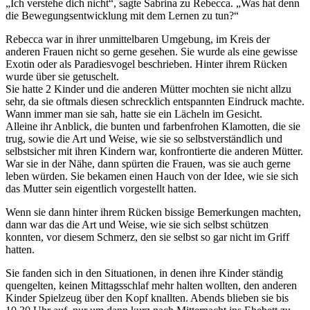
„Ich verstehe dich nicht“, sagte Sabrina zu Rebecca. „Was hat denn
die Bewegungsentwicklung mit dem Lernen zu tun?“
Rebecca war in ihrer unmittelbaren Umgebung, im Kreis der
anderen Frauen nicht so gerne gesehen. Sie wurde als eine gewisse
Exotin oder als Paradiesvogel beschrieben. Hinter ihrem Rücken
wurde über sie getuschelt.
Sie hatte 2 Kinder und die anderen Mütter mochten sie nicht allzu
sehr, da sie oftmals diesen schrecklich entspannten Eindruck machte.
Wann immer man sie sah, hatte sie ein Lächeln im Gesicht.
Alleine ihr Anblick, die bunten und farbenfrohen Klamotten, die sie
trug, sowie die Art und Weise, wie sie so selbstverständlich und
selbstsicher mit ihren Kindern war, konfrontierte die anderen Mütter.
War sie in der Nähe, dann spürten die Frauen, was sie auch gerne
leben würden. Sie bekamen einen Hauch von der Idee, wie sie sich
das Mutter sein eigentlich vorgestellt hatten.
Wenn sie dann hinter ihrem Rücken bissige Bemerkungen machten,
dann war das die Art und Weise, wie sie sich selbst schützen
konnten, vor diesem Schmerz, den sie selbst so gar nicht im Griff
hatten.
Sie fanden sich in den Situationen, in denen ihre Kinder ständig
quengelten, keinen Mittagsschlaf mehr halten wollten, den anderen
Kinder Spielzeug über den Kopf knallten. Abends blieben sie bis