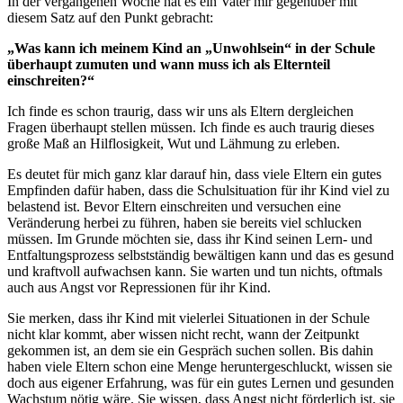
In der vergangenen Woche hat es ein Vater mir gegenüber mit
diesem Satz auf den Punkt gebracht:
„Was kann ich meinem Kind an „Unwohlsein“ in der Schule
überhaupt zumuten und wann muss ich als Elternteil
einschreiten?“
Ich finde es schon traurig, dass wir uns als Eltern dergleichen
Fragen überhaupt stellen müssen. Ich finde es auch traurig dieses
große Maß an Hilflosigkeit, Wut und Lähmung zu erleben.
Es deutet für mich ganz klar darauf hin, dass viele Eltern ein gutes
Empfinden dafür haben, dass die Schulsituation für ihr Kind viel zu
belastend ist. Bevor Eltern einschreiten und versuchen eine
Veränderung herbei zu führen, haben sie bereits viel schlucken
müssen. Im Grunde möchten sie, dass ihr Kind seinen Lern- und
Entfaltungsprozess selbstständig bewältigen kann und das es gesund
und kraftvoll aufwachsen kann. Sie warten und tun nichts, oftmals
auch aus Angst vor Repressionen für ihr Kind.
Sie merken, dass ihr Kind mit vielerlei Situationen in der Schule
nicht klar kommt, aber wissen nicht recht, wann der Zeitpunkt
gekommen ist, an dem sie ein Gespräch suchen sollen. Bis dahin
haben viele Eltern schon eine Menge heruntergeschluckt, wissen sie
doch aus eigener Erfahrung, was für ein gutes Lernen und gesunden
Wachstum nötig wäre. Sie wissen, dass Angst nicht förderlich ist, sie