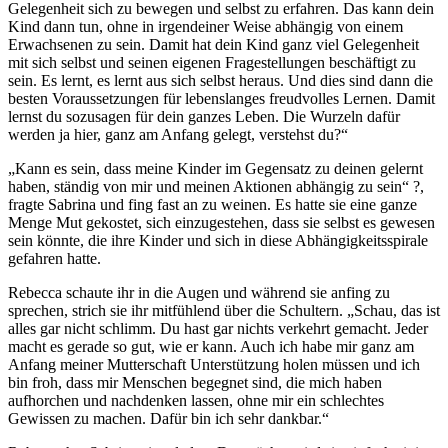
Gelegenheit sich zu bewegen und selbst zu erfahren. Das kann dein
Kind dann tun, ohne in irgendeiner Weise abhängig von einem
Erwachsenen zu sein. Damit hat dein Kind ganz viel Gelegenheit
mit sich selbst und seinen eigenen Fragestellungen beschäftigt zu
sein. Es lernt, es lernt aus sich selbst heraus. Und dies sind dann die
besten Voraussetzungen für lebenslanges freudvolles Lernen. Damit
lernst du sozusagen für dein ganzes Leben. Die Wurzeln dafür
werden ja hier, ganz am Anfang gelegt, verstehst du?“
„Kann es sein, dass meine Kinder im Gegensatz zu deinen gelernt
haben, ständig von mir und meinen Aktionen abhängig zu sein“ ?,
fragte Sabrina und fing fast an zu weinen. Es hatte sie eine ganze
Menge Mut gekostet, sich einzugestehen, dass sie selbst es gewesen
sein könnte, die ihre Kinder und sich in diese Abhängigkeitsspirale
gefahren hatte.
Rebecca schaute ihr in die Augen und während sie anfing zu
sprechen, strich sie ihr mitfühlend über die Schultern. „Schau, das ist
alles gar nicht schlimm. Du hast gar nichts verkehrt gemacht. Jeder
macht es gerade so gut, wie er kann. Auch ich habe mir ganz am
Anfang meiner Mutterschaft Unterstützung holen müssen und ich
bin froh, dass mir Menschen begegnet sind, die mich haben
aufhorchen und nachdenken lassen, ohne mir ein schlechtes
Gewissen zu machen. Dafür bin ich sehr dankbar.“