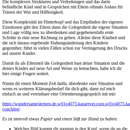
Die komplexen Strukturen und Verkettungen und das darin
befindliche Kind sind in Gesprächen mit Eltern oftmals Anlass für
Tränen der Wut und Hilflosigkeit.
Diese Komplexität im Hinterkopf und das Empfinden der eigenen
Emotionen gibt den Eltern dann die Gelegenheit die eigene Situation
und Lage völlig neu zu überdenken und gegebenenfalls erste
Schritte in eine neue Richtung zu gehen. Alleine diese Klarheit und
die sich daraus ergebende Haltungsänderung den Kindern
gegenüber, führt in vielen Fällen schon zur Verringerung des Drucks
auf unsere Kinder.
Damit du als Elternteil die Gelegenheit hast deine Situation und die
deines Kindes auf neue Art und Weise zu betrachten, habe ich dir
hier einige Fragen notiert.
Nimm dir einen Moment Zeit dafür, überdenke eure Situation und
wenn es weiteren Klärungsbedarf für dich gibt, dann ruf mich
einfach an und vereinbare eine Orientierungsgespräch mit mir:
https://wundersameslernen.de.w01e4075.kasserver.com.w01e4075.kas
coaching/
Es ist sinnvoll etwas Papier und einen Stift zur Hand zu haben:
Welches Bild kommt dir spontan in den Kopf, wenn du an die