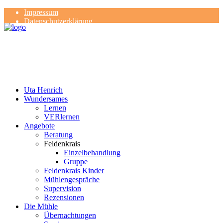
Impressum
Datenschutzerklärung
Kontakt
Rezensionen
Uta Henrich
Wundersames
Lernen
VERlernen
Angebote
Beratung
Feldenkrais
Einzelbehandlung
Gruppe
Feldenkrais Kinder
Mühlengespräche
Supervision
Rezensionen
Die Mühle
Übernachtungen