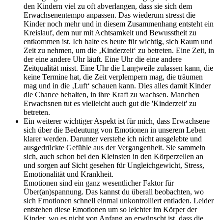
den Kindern viel zu oft abverlangen, dass sie sich dem
Erwachsenentempo anpassen. Das wiederum stresst die
Kinder noch mehr und in diesem Zusammenhang entsteht ein
Kreislauf, dem nur mit Achtsamkeit und Bewusstheit zu
entkommen ist. Ich halte es heute für wichtig, sich Raum und
Zeit zu nehmen, um die ‚Kinderzeit‘ zu betreten. Eine Zeit, in
der eine andere Uhr läuft. Eine Uhr die eine andere
Zeitqualität misst. Eine Uhr die Langweile zulassen kann, die
keine Termine hat, die Zeit verplempern mag, die träumen
mag und in die ‚Luft‘ schauen kann. Dies alles damit Kinder
die Chance behalten, in ihre Kraft zu wachsen. Manchen
Erwachsnen tut es vielleicht auch gut die 'Kinderzeit' zu
betreten.
Ein weiterer wichtiger Aspekt ist für mich, dass Erwachsene
sich über die Bedeutung von Emotionen in unserem Leben
klarer werden. Darunter verstehe ich nicht ausgelebte und
ausgedrückte Gefühle aus der Vergangenheit. Sie sammeln
sich, auch schon bei den Kleinsten in den Körperzellen an
und sorgen auf Sicht gesehen für Ungleichgewicht, Stress,
Emotionalität und Krankheit.
Emotionen sind ein ganz wesentlicher Faktor für
Über(an)spannung. Das kannst du überall beobachten, wo
sich Emotionen schnell einmal unkontrolliert entladen. Leider
entstehen diese Emotionen um so leichter im Körper der
Kinder, wo es nicht von Anfang an erwünscht ist, dass die