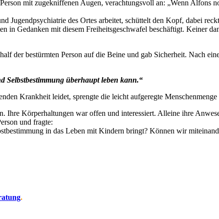
e Person mit zugekniffenen Augen, verachtungsvoll an: „Wenn Alfons n
nd Jugendpsychiatrie des Ortes arbeitet, schüttelt den Kopf, dabei reck
n in Gedanken mit diesem Freiheitsgeschwafel beschäftigt. Keiner dankt 
 half der bestürmten Person auf die Beine und gab Sicherheit. Nach ei
nd Selbstbestimmung überhaupt leben kann.“
kenden Krankheit leidet, sprengte die leicht aufgeregte Menschenmenge a
. Ihre Körperhaltungen war offen und interessiert. Alleine ihre Anwes
erson und fragte:
bstbestimmung in das Leben mit Kindern bringt? Können wir miteinand
ratung
.