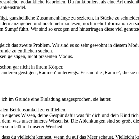
tgespräche, gedankliche Kapriolen. Du funktionierst als eine Art unsich
ankenstrudel.
ftigt, ganzheitliche Zusammenhänge zu sezieren, in Stücke zu schneid
dern anzugehen und noch mehr zu lesen, noch mehr Information zu sa
den Sumpf führt. Wir sind so erzogen und hinterfragen diese viel genutzt
gleich das zweite Problem. Wir sind es so sehr gewohnt in diesem Modus
nde zu entfliehen suchen.
esen geistigen, nicht präsenten Modus.
 schon gar nicht in ihrem Körper.
 anderen geistigen ‚Räumen‘ unterwegs. Es sind die ‚Räume‘, die sie n
e ich im Grunde eine Einladung ausgesprochen, sie lautet:
len Betriebsamkeit zu entfliehen.
ein eigenes Wissen, deine Gespür dafür was für dich und dein Kind richti
 dem, was unser inneres Wissen ist. Die Ablenkungen sind so groß, di
n sein läßt mit unserer Weisheit.
dass du vielleicht kennest, wenn du auf das Meer schaust. Vielleicht k