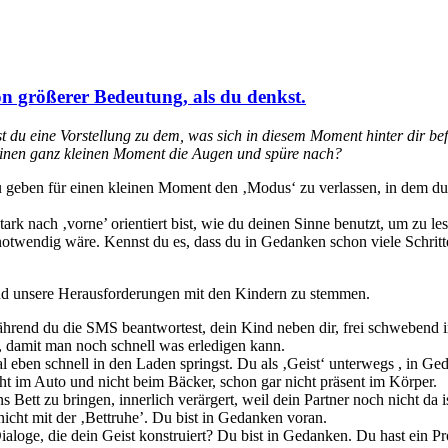
on größerer Bedeutung, als du denkst.
 du eine Vorstellung zu dem, was sich in diesem Moment hinter dir bef
r einen ganz kleinen Moment die Augen und spüre nach?
 zu geben für einen kleinen Moment den ‚Modus‘ zu verlassen, in dem d
rk nach ‚vorne’ orientiert bist, wie du deinen Sinne benutzt, um zu 
wendig wäre. Kennst du es, dass du in Gedanken schon viele Schritte v
und unsere Herausforderungen mit den Kindern zu stemmen.
hrend du die SMS beantwortest, dein Kind neben dir, frei schwebend i
, damit man noch schnell was erledigen kann.
l eben schnell in den Laden springst. Du als ‚Geist‘ unterwegs , in G
ht im Auto und nicht beim Bäcker, schon gar nicht präsent im Körper.
 Bett zu bringen, innerlich verärgert, weil dein Partner noch nicht da
nicht mit der ‚Bettruhe’. Du bist in Gedanken voran.
aloge, die dein Geist konstruiert? Du bist in Gedanken. Du hast ein Pr