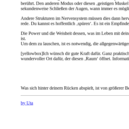
berührt. Den anderen Modus oder diesen ‚geistigen Muske
sekundenweise Schließen der Augen, wann immer es möglich
Andere Strukturen im Nervensystem müssen dies dann hervor
rede. Du kannst es hoffentlich ‚spüren‘. Es ist ein Empfind
Die Power und die Weisheit dessen, was im Leben mit deinem 
ist.
Um dem zu lauschen, ist es notwendig, die allgegenwärtig
[yellowbox]Ich wünsch dir gute Kraft dafür. Ganz praktis
wundervoller Ort dafür, der diesen ‚Raum‘ öffnet. Informat
Was sich hinter deinem Rücken abspielt, ist von größerer B
by Uta