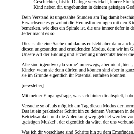
Geschichten, bist in Dialoge verwickelt, innere Strei
Kind neben dir, ungebunden in deinem geistigen Ged
Dein Verstand ist ungezählte Stunden am Tag damit beschä
Erwachsene es gewohnt die Herausforderungen mit den Kin
bemerken, wie dies ein Spirale ist, die uns immer tiefer in 
Jeder macht es so.
Dies ist die eine Sache und daraus entsteht aber dann auch 
diesen ungesunden und ermüdenden Modus, dem wir im Gru
Unsere Art der Bildung und Erziehung unterstützt leider di
Alle sind irgendwo ‚da vorne‘ unterwegs, aber nicht ‚hier’,
Kinder, wenn sie denn dürfen und können sind aber in ganz
sie im Grunde eigentlich ihr Potential entfalten könnten.
[newsletter]
Mit meiner Eingangsfrage, was sich hinter dir abspielt, hab
Versuche so oft als möglich am Tag diesen Modus der norma
Das ist ein praktischer Schritt hin zu deinem Vertrauen in d
Betriebsamkeit und die Ablenkung weg geleitet werden von
‚geistigen Muskel‘, der eigentlich da wäre, der uns verbunde
Was ich dir vorschlage sind Schritte hin zu dem Empfinden, 