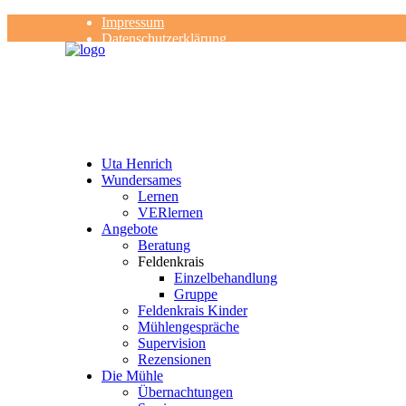
Impressum
Datenschutzerklärung
Kontakt
Rezensionen
Uta Henrich
Wundersames
Lernen
VERlernen
Angebote
Beratung
Feldenkrais
Einzelbehandlung
Gruppe
Feldenkrais Kinder
Mühlengespräche
Supervision
Rezensionen
Die Mühle
Übernachtungen