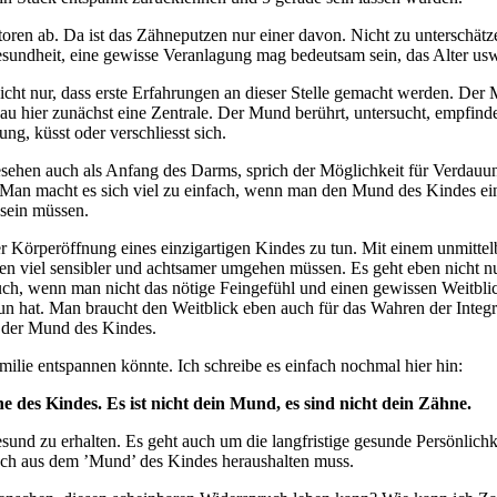
ren ab. Da ist das Zähneputzen nur einer davon. Nicht zu unterschätzen 
esundheit, eine gewisse Veranlagung mag bedeutsam sein, das Alter us
ht nur, dass erste Erfahrungen an dieser Stelle gemacht werden. Der M
u hier zunächst eine Zentrale. Der Mund berührt, untersucht, empfinde
g, küsst oder verschliesst sich.
gesehen auch als Anfang des Darms, sprich der Möglichkeit für Verdau
 Man macht es sich viel zu einfach, wenn man den Mund des Kindes einf
 sein müssen.
er Körperöffnung eines einzigartigen Kindes zu tun. Mit einem unmittel
en viel sensibler und achtsamer umgehen müssen. Es geht eben nicht n
ch, wenn man nicht das nötige Feingefühl und einen gewissen Weitblick
 tun hat. Man braucht den Weitblick eben auch für das Wahren der Int
en der Mund des Kindes.
ilie entspannen könnte. Ich schreibe es einfach nochmal hier hin:
es Kindes. Es ist nicht dein Mund, es sind nicht dein Zähne.
sund zu erhalten. Es geht auch um die langfristige gesunde Persönlich
auch aus dem ’Mund’ des Kindes heraushalten muss.