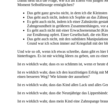
Damit stellt sich die Frage, wie ich als Eltern von junge
Moment Selbstfürsorge ermöglichen?
Das geht ganz gewiss nicht, in dem ich die Kleinste
Das geht auch nicht, indem ich Sophie an das Zähne
Es geht auch nicht, indem ich einer Zahnärztin gestat
Zahngesundheit in größeren Zusammenhängen, vor al
Es geht auch nicht mit einer Erwachsenenmacht (Kind
zur Ernährung opfert. Einer Gesellschaft, die ein R
Das geht auch nicht, mit den subtilsten Manipulation
Grund war ich schon immer auf Kriegsfuß mit der bl
Und wie so oft, wenn ich etwas schreibe, dann gibt es hier 
hinterfragen. Es ist mir wichtig Ideen zu geben, um zu eine
Ist es wirklich wahr, dass es so schlimm ist, wenn er heute 
Ist es wirklich wahr, dass ich den kurzfristigen Erfolg mit
einen besseren Weg? Wie könnte der aussehen?
Ist es wirklich wahr, dass das Kind allen Lack und alles G
Ist es wirklich wahr, dass die Neunjährige das Lippenbändc
Ist es wirklich wahr, dass mein Kind eine Zahnspange brau