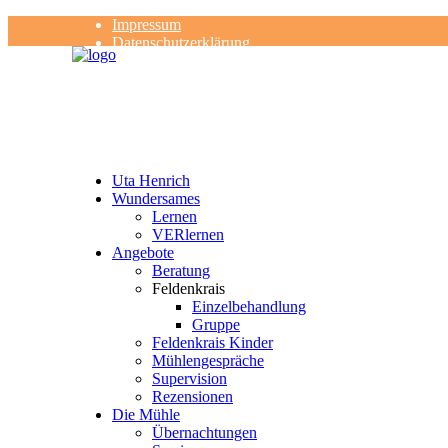
Impressum
Datenschutzerklärung
Kontakt
Rezensionen
Uta Henrich
Wundersames
Lernen
VERlernen
Angebote
Beratung
Feldenkrais
Einzelbehandlung
Gruppe
Feldenkrais Kinder
Mühlengespräche
Supervision
Rezensionen
Die Mühle
Übernachtungen