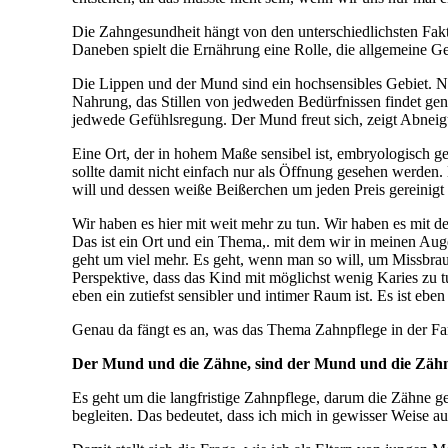
Die Zahngesundheit hängt von den unterschiedlichsten Fakto
Daneben spielt die Ernährung eine Rolle, die allgemeine G
Die Lippen und der Mund sind ein hochsensibles Gebiet. Nic
Nahrung, das Stillen von jedweden Bedürfnissen findet gena
jedwede Gefühlsregung. Der Mund freut sich, zeigt Abneigun
Eine Ort, der in hohem Maße sensibel ist, embryologisch 
sollte damit nicht einfach nur als Öffnung gesehen werden.
will und dessen weiße Beißerchen um jeden Preis gereinigt
Wir haben es hier mit weit mehr zu tun. Wir haben es mit d
Das ist ein Ort und ein Thema,. mit dem wir in meinen Aug
geht um viel mehr. Es geht, wenn man so will, um Missbrau
Perspektive, dass das Kind mit möglichst wenig Karies zu
eben ein zutiefst sensibler und intimer Raum ist. Es ist eb
Genau da fängt es an, was das Thema Zahnpflege in der Fam
Der Mund und die Zähne, sind der Mund und die Zähne d
Es geht um die langfristige Zahnpflege, darum die Zähne ge
begleiten. Das bedeutet, dass ich mich in gewisser Weise 