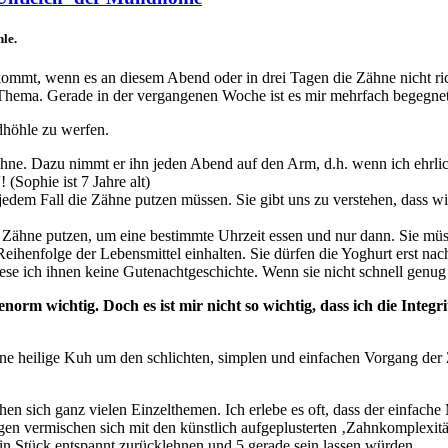
le.
kommt, wenn es an diesem Abend oder in drei Tagen die Zähne nicht ric
 Thema. Gerade in der vergangenen Woche ist es mir mehrfach begegnet
dhöhle zu werfen.
ne. Dazu nimmt er ihn jeden Abend auf den Arm, d.h. wenn ich ehrlich
(Sophie ist 7 Jahre alt)
jedem Fall die Zähne putzen müssen. Sie gibt uns zu verstehen, dass wi
Zähne putzen, um eine bestimmte Uhrzeit essen und nur dann. Sie müss
 Reihenfolge der Lebensmittel einhalten. Sie dürfen die Yoghurt erst na
ese ich ihnen keine Gutenachtgeschichte. Wenn sie nicht schnell genug 
norm wichtig. Doch es ist mir nicht so wichtig, dass ich die Integ
ine heilige Kuh um den schlichten, simplen und einfachen Vorgang der Z
 sich ganz vielen Einzelthemen. Ich erlebe es oft, dass der einfache
gen vermischen sich mit den künstlich aufgeplusterten ‚Zahnkomplexität
 ein Stück entspannt zurücklehnen und 5 gerade sein lassen würden.