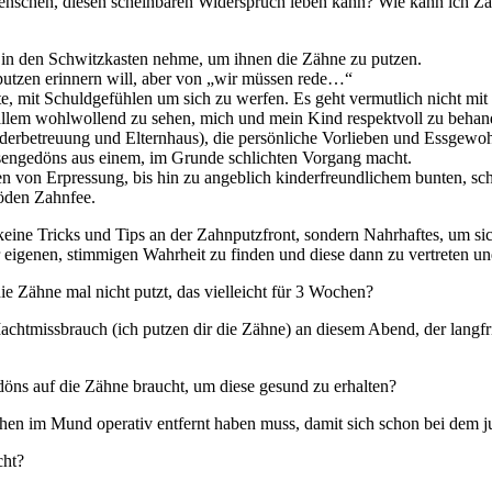
n Menschen, diesen scheinbaren Widerspruch leben kann? Wie kann ich 
n in den Schwitzkasten nehme, um ihnen die Zähne zu putzen.
putzen erinnern will, aber von „wir müssen rede…“
te, mit Schuldgefühlen um sich zu werfen. Es geht vermutlich nicht mit 
lem wohlwollend zu sehen, mich und mein Kind respektvoll zu behan
erbetreuung und Elternhaus), die persönliche Vorlieben und Essgewohn
iesengedöns aus einem, im Grunde schlichten Vorgang macht.
en von Erpressung, bis hin zu angeblich kinderfreundlichem bunten, sch
öden Zahnfee.
keine Tricks und Tips an der Zahnputzfront, sondern Nahrhaftes, um sic
r eigenen, stimmigen Wahrheit zu finden und diese dann zu vertreten un
die Zähne mal nicht putzt, das vielleicht für 3 Wochen?
 Machtmissbrauch (ich putzen dir die Zähne) an diesem Abend, der langfri
edöns auf die Zähne braucht, um diese gesund zu erhalten?
hen im Mund operativ entfernt haben muss, damit sich schon bei dem ju
cht?