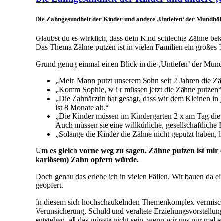
Die Zahngesundheit der Kinder und andere ‚Untiefen‘ der Mundhöh
Glaubst du es wirklich, dass dein Kind schlechte Zähne be
Das Thema Zähne putzen ist in vielen Familien ein großes
Grund genug einmal einen Blick in die ‚Untiefen’ der Mun
„Mein Mann putzt unserem Sohn seit 2 Jahren die Zäh
„Komm Sophie, w i r müssen jetzt die Zähne putzen“! 
„Die Zahnärztin hat gesagt, dass wir dem Kleinen in 
ist 8 Monate alt.“
„Die Kinder müssen im Kindergarten 2 x am Tag die 
Auch müssen sie eine willkürliche, gesellschaftliche
„Solange die Kinder die Zähne nicht geputzt haben, l
Um es gleich vorne weg zu sagen. Zähne putzen ist mir e
kariösem) Zahn opfern würde.
Doch genau das erlebe ich in vielen Fällen. Wir bauen da e
geopfert.
In diesem sich hochschaukelnden Themenkomplex vermischen
Verunsicherung, Schuld und veraltete Erziehungsvorstellun
entstehen, all das müsste nicht sein, wenn wir uns nur mal