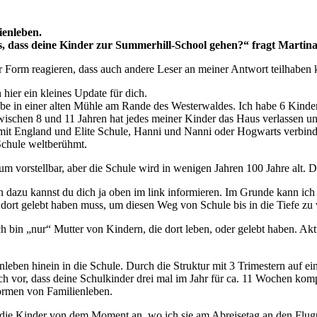
ienleben.
us, dass deine Kinder zur Summerhill-School gehen?“ fragt Martin
er Form reagieren, dass auch andere Leser an meiner Antwort teilhaben
 hier ein kleines Update für dich.
lebe in einer alten Mühle am Rande des Westerwaldes. Ich habe 6 Kinde
wischen 8 und 11 Jahren hat jedes meiner Kinder das Haus verlassen un
cht mit England und Elite Schule, Hanni und Nanni oder Hogwarts verbin
 Schule weltberühmt.
m vorstellbar, aber die Schule wird in wenigen Jahren 100 Jahre alt. D
 dazu kannst du dich ja oben im link informieren. Im Grunde kann ich 
h dort gelebt haben muss, um diesen Weg von Schule bis in die Tiefe zu 
ch bin „nur“ Mutter von Kindern, die dort leben, oder gelebt haben. Ak
eben hinein in die Schule. Durch die Struktur mit 3 Trimestern auf ein 
h vor, dass deine Schulkinder drei mal im Jahr für ca. 11 Wochen komp
Formen von Familienleben.
ass die Kinder von dem Moment an, wo ich sie am Abreisetag an den Fl