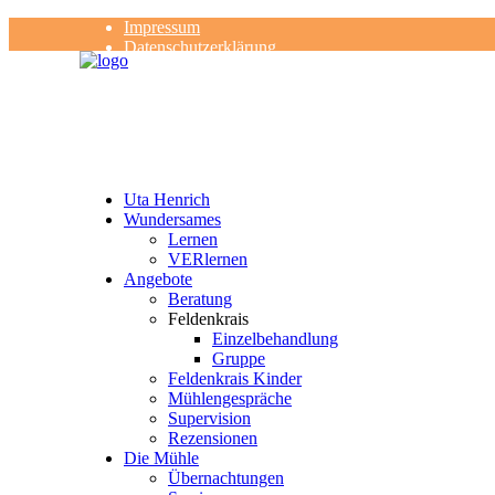
Impressum
Datenschutzerklärung
Kontakt
Rezensionen
Uta Henrich
Wundersames
Lernen
VERlernen
Angebote
Beratung
Feldenkrais
Einzelbehandlung
Gruppe
Feldenkrais Kinder
Mühlengespräche
Supervision
Rezensionen
Die Mühle
Übernachtungen