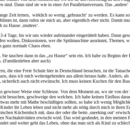
 sind. Dann sind sie wie in einer Art Paralleluniversum. Das ‚andere‘ 
 lange Zeit lernen, wirklich so wenig ‚gebraucht‘ zu werden. Es kann s
limm ist, dann rufen sie mich an, aber eigentlich eher nicht. Damit m
ch zu Hause ‚muttere‘.
 3-4 Tage, bis wir uns wieder aufeinander eingerüttelt haben. Dann ges
lafen wollen, Diskussionen, wer die Spülmaschine ausräumt, Themen, 
as ganz normale Chaos eben.
 Sie tauchen dann in das „zu Hause“ sein ein. Ich habe zu Beginn der 
. (Familienleben aber auch)
n, die eine Freie Schule hier in Deutschland besuchen, ist die Tatsach
zu, dass ich mich weitestgehenden aus allem heraus halte. Anders, als 
ch, sicherlich auch nicht erwünscht. Ich muss keinen Kuchen für den Ba
e in gewisser Weise eine Schleuse. Von dem Moment an, wo sie von de
icht besuchen, geschweige den welchen. Ich habe keinen Einfluss dara
t etwas mehr mit Mathe beschäftigen sollten, so habe ich wenig Möglich
Kinder ihr Leben leben und nicht mehr als nötig durch mich in ihren E
schen Küchentisch mit, dass der oder die beim ‚sneeking out‘ erwisc
en Nachtaktivitäten erwischt wird. Das wird geahndet, in den meisten F
eahndet und weiter geht das Leben, ohne das man sich als Kind zu schl