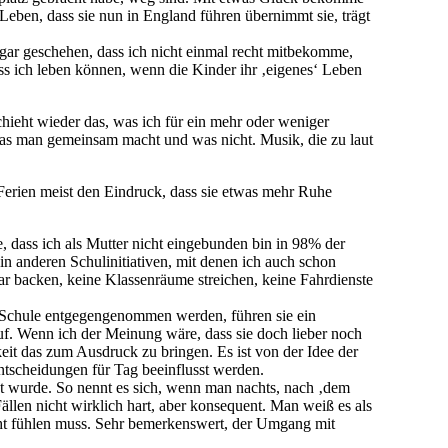
Leben, dass sie nun in England führen übernimmt sie, trägt
ogar geschehen, dass ich nicht einmal recht mitbekomme,
uss ich leben können, wenn die Kinder ihr ‚eigenes‘ Leben
chieht wieder das, was ich für ein mehr oder weniger
was man gemeinsam macht und was nicht. Musik, die zu laut
Ferien meist den Eindruck, dass sie etwas mehr Ruhe
e, dass ich als Mutter nicht eingebunden bin in 98% der
in anderen Schulinitiativen, mit denen ich auch schon
sar backen, keine Klassenräume streichen, keine Fahrdienste
r Schule entgegengenommen werden, führen sie ein
uf. Wenn ich der Meinung wäre, dass sie doch lieber noch
keit das zum Ausdruck zu bringen. Es ist von der Idee der
ntscheidungen für Tag beeinflusst werden.
ht wurde. So nennt es sich, wenn man nachts, nach ‚dem
ällen nicht wirklich hart, aber konsequent. Man weiß es als
echt fühlen muss. Sehr bemerkenswert, der Umgang mit