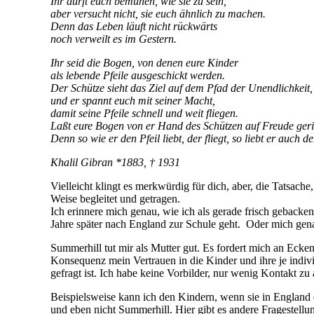
Ihr dürft euch bemühen, wie sie zu sein,
aber versucht nicht, sie euch ähnlich zu machen.
Denn das Leben läuft nicht rückwärts
noch verweilt es im Gestern.
Ihr seid die Bogen, von denen eure Kinder
als lebende Pfeile ausgeschickt werden.
Der Schütze sieht das Ziel auf dem Pfad der Unendlichkeit,
und er spannt euch mit seiner Macht,
damit seine Pfeile schnell und weit fliegen.
Laßt eure Bogen von er Hand des Schützen auf Freude geric
Denn so wie er den Pfeil liebt, der fliegt, so liebt er auch de
Khalil Gibran *1883, † 1931
Vielleicht klingt es merkwürdig für dich, aber, die Tatsache
Weise begleitet und getragen.
Ich erinnere mich genau, wie ich als gerade frisch gebacken
Jahre später nach England zur Schule geht. Oder mich genau
Summerhill tut mir als Mutter gut. Es fordert mich an Eck
Konsequenz mein Vertrauen in die Kinder und ihre je indiv
gefragt ist. Ich habe keine Vorbilder, nur wenig Kontakt zu
Beispielsweise kann ich den Kindern, wenn sie in England e
und eben nicht Summerhill. Hier gibt es andere Fragestell