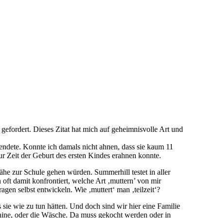
r gefordert. Dieses Zitat hat mich auf geheimnisvolle Art und
rsendete. Konnte ich damals nicht ahnen, dass sie kaum 11
ur Zeit der Geburt des ersten Kindes erahnen konnte.
he zur Schule gehen würden. Summerhill testet in aller
oft damit konfrontiert, welche Art ‚muttern’ von mir
gen selbst entwickeln. Wie ‚muttert‘ man ‚teilzeit‘?
sie wie zu tun hätten. Und doch sind wir hier eine Familie
chine, oder die Wäsche. Da muss gekocht werden oder in