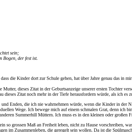
htet sein;
n Bogen, der fest ist.
, dass die Kinder dort zur Schule gehen, hat über Jahre genau das in mi
e Mutter, dieses Zitat in der Geburtsanzeige unserer ersten Tochter ve
 dieses Zitat noch mehr in der Tiefe herausfordern würde, als ich es z
en und Enden, die ich nie wahrnehmen würde, wenn die Kinder in der Nä
iduellen Wege. Ich bewege mich auf einem schmalen Grat, denn ich bin 
 anderen Summerhill Müttern. Ich muss es in den kleinen oder großen Fra
in so grossen Maß an Freiheit leben, nicht zu Hause vorschreiben, was 
ungen im Zusammenleben, die geregelt sein wollen. Da ist die Spülmas