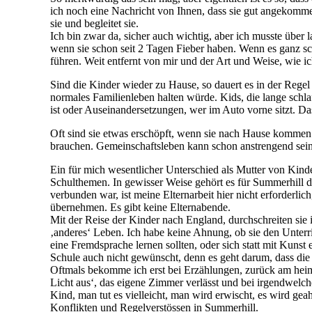
ich noch eine Nachricht von Ihnen, dass sie gut angekommen
sie und begleitet sie.
Ich bin zwar da, sicher auch wichtig, aber ich musste über
wenn sie schon seit 2 Tagen Fieber haben. Wenn es ganz sch
führen. Weit entfernt von mir und der Art und Weise, wie i
Sind die Kinder wieder zu Hause, so dauert es in der Regel
normales Familienleben halten würde. Kids, die lange sch
ist oder Auseinandersetzungen, wer im Auto vorne sitzt. D
Oft sind sie etwas erschöpft, wenn sie nach Hause kommen.
brauchen. Gemeinschaftsleben kann schon anstrengend sein
Ein für mich wesentlicher Unterschied als Mutter von Kinder
Schulthemen. In gewisser Weise gehört es für Summerhill da
verbunden war, ist meine Elternarbeit hier nicht erforderli
übernehmen. Es gibt keine Elternabende.
Mit der Reise der Kinder nach England, durchschreiten si
‚anderes‘ Leben. Ich habe keine Ahnung, ob sie den Unterr
eine Fremdsprache lernen sollten, oder sich statt mit Kuns
Schule auch nicht gewünscht, denn es geht darum, dass die 
Oftmals bekomme ich erst bei Erzählungen, zurück am heimi
Licht aus‘, das eigene Zimmer verlässt und bei irgendwelch
Kind, man tut es vielleicht, man wird erwischt, es wird g
Konflikten und Regelverstössen in Summerhill.