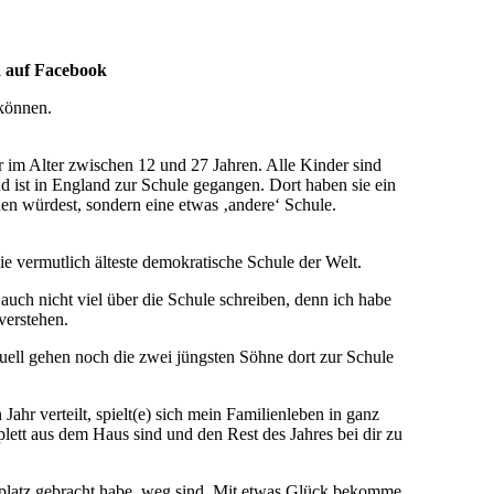
a auf Facebook
 können.
r im Alter zwischen 12 und 27 Jahren. Alle Kinder sind
d ist in England zur Schule gegangen. Dort haben sie ein
den würdest, sondern eine etwas ‚andere‘ Schule.
ie vermutlich älteste demokratische Schule der Welt.
auch nicht viel über die Schule schreiben, denn ich habe
verstehen.
tuell gehen noch die zwei jüngsten Söhne dort zur Schule
Jahr verteilt, spielt(e) sich mein Familienleben in ganz
lett aus dem Haus sind und den Rest des Jahres bei dir zu
ugplatz gebracht habe, weg sind. Mit etwas Glück bekomme