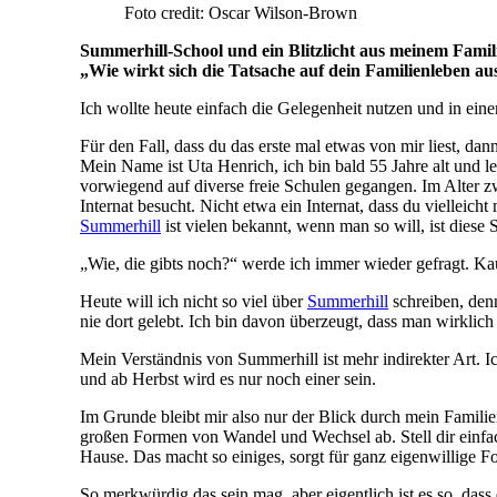
Foto credit: Oscar Wilson-Brown
Summerhill-School und ein Blitzlicht aus meinem Famil
„Wie wirkt sich die Tatsache auf dein Familienleben a
Ich wollte heute einfach die Gelegenheit nutzen und in ein
Für den Fall, dass du das erste mal etwas von mir liest, dann
Mein Name ist Uta Henrich, ich bin bald 55 Jahre alt und 
vorwiegend auf diverse freie Schulen gegangen. Im Alter z
Internat besucht. Nicht etwa ein Internat, dass du viellei
Summerhill
ist vielen bekannt, wenn man so will, ist diese
„Wie, die gibts noch?“ werde ich immer wieder gefragt. Kau
Heute will ich nicht so viel über
Summerhill
schreiben, denn
nie dort gelebt. Ich bin davon überzeugt, dass man wirklic
Mein Verständnis von Summerhill ist mehr indirekter Art. I
und ab Herbst wird es nur noch einer sein.
Im Grunde bleibt mir also nur der Blick durch mein Familienl
großen Formen von Wandel und Wechsel ab. Stell dir einfac
Hause. Das macht so einiges, sorgt für ganz eigenwillige 
So merkwürdig das sein mag, aber eigentlich ist es so, d