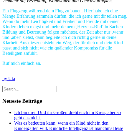
vielmehr auf Beziehung, Wohlwollen und Gleichwürdigkeit.
Ein Flugzeug während dem Flug zu bauen. Hier habe ich eine
Menge Erfahrung sammeln dürfen, die ich gerne mit dir teilen mag.
Wenn du mehr Leichtigkeit und Freiheit und Freude mit deinen
Kindern leben magst und mehr deinem ‚Herzens-Bild‘ in Sachen
Bildung und Betreuung folgen möchtest, der Zeit aber nur ‚wenn‘
und ‚aber‘ siehst, dann begleite ich dich richtig gerne in deine
Klarheit. Aus dieser entsteht ein Weg, der für dich und dein Kind
passt und sich nicht wie ein quälender Kompromiss für alle
Beteiligten anfühlt.
Ruf mich einfach an.
by Uta
Neueste Beiträge
Ich bin drei. Und ihr Großen dreht euch im Kreis, aber so
geht das nicht.
Was es bedeuten kann, wenn ein Kind nicht in den
Kindergarten will. Kindliche Intelligenz ist manchmal leise