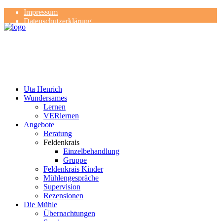
Impressum
Datenschutzerklärung
Kontakt
Rezensionen
Uta Henrich
Wundersames
Lernen
VERlernen
Angebote
Beratung
Feldenkrais
Einzelbehandlung
Gruppe
Feldenkrais Kinder
Mühlengespräche
Supervision
Rezensionen
Die Mühle
Übernachtungen