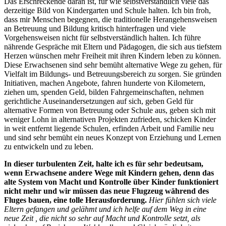
Das Erschreckende daran ist, für wie selbstverständlich viele das
derzeitige Bild von Kindergarten und Schule halten. Ich bin froh,
dass mir Menschen begegnen, die traditionelle Herangehensweisen
an Betreuung und Bildung kritisch hinterfragen und viele
Vorgehensweisen nicht für selbstverständlich halten. Ich führe
nährende Gespräche mit Eltern und Pädagogen, die sich aus tiefstem
Herzen wünschen mehr Freiheit mit ihren Kindern leben zu können.
Diese Erwachsenen sind sehr bemüht alternative Wege zu gehen, für
Vielfalt im Bildungs- und Betreuungsbereich zu sorgen. Sie gründen
Initiativen, machen Angebote, fahren hunderte von Kilometern,
ziehen um, spenden Geld, bilden Fahrgemeinschaften, nehmen
gerichtliche Auseinandersetzungen auf sich, geben Geld für
alternative Formen von Betreuung oder Schule aus, geben sich mit
weniger Lohn in alternativen Projekten zufrieden, schicken Kinder
in weit entfernt liegende Schulen, erfinden Arbeit und Familie neu
und sind sehr bemüht ein neues Konzept von Erziehung und Lernen
zu entwickeln und zu leben.
In dieser turbulenten Zeit, halte ich es für sehr bedeutsam,
wenn Erwachsene andere Wege mit Kindern gehen, denn das
alte System von Macht und Kontrolle über Kinder funktioniert
nicht mehr und wir müssen das neue Flugzeug während des
Fluges bauen, eine tolle Herausforderung.
Hier fühlen sich viele
Eltern gefangen und gelähmt und ich helfe auf dem Weg in eine
neue Zeit , die nicht so sehr auf Macht und Kontrolle setzt, als