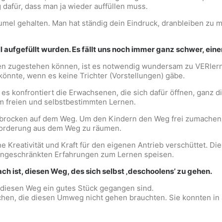
dafür, dass man ja wieder auffüllen muss.
mel gehalten. Man hat ständig dein Eindruck, dranbleiben zu m
l aufgefüllt wurden. Es fällt uns noch immer ganz schwer, ein
nen zugestehen können, ist es notwendig wundersam zu VERler
önnte, wenn es keine Trichter (Vorstellungen) gäbe.
es konfrontiert die Erwachsenen, die sich dafür öffnen, ganz di
dem freien und selbstbestimmten Lernen.
brocken auf dem Weg. Um den Kindern den Weg frei zumachen, i
forderung aus dem Weg zu räumen.
e Kreativität und Kraft für den eigenen Antrieb verschüttet. 
 eingeschränkten Erfahrungen zum Lernen speisen.
ach ist, diesen Weg, des sich selbst ‚deschoolens’ zu gehen.
 diesen Weg ein gutes Stück gegangen sind.
en, die diesen Umweg nicht gehen brauchten. Sie konnten in al