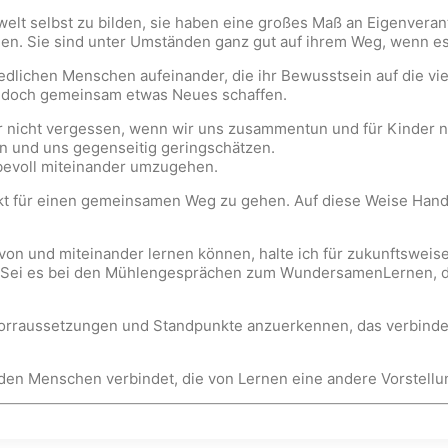
nwelt selbst zu bilden, sie haben eine großes Maß an Eigenvera
nnen. Sie sind unter Umständen ganz gut auf ihrem Weg, wenn 
iedlichen Menschen aufeinander, die ihr Bewusstsein auf die vi
en doch gemeinsam etwas Neues schaffen.
 nicht vergessen, wenn wir uns zusammentun und für Kinder n
n und uns gegenseitig geringschätzen.
bevoll miteinander umzugehen.
t für einen gemeinsamen Weg zu gehen. Auf diese Weise Hand i
von und miteinander lernen können, halte ich für zukunftsweis
Sei es bei den Mühlengesprächen zum WundersamenLernen, den
e Vorraussetzungen und Standpunkte anzuerkennen, das verbind
t den Menschen verbindet, die von Lernen eine andere Vorstell