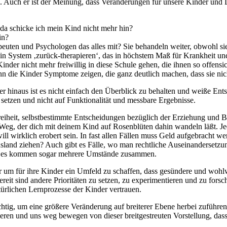
 Auch er ist der Meinung, dass Veränderungen für unsere Kinder und
 da schicke ich mein Kind nicht mehr hin?
in?
en und Psychologen das alles mit? Sie behandeln weiter, obwohl sie 
 System ‚zurück-therapieren‘, das in höchstem Maß für Krankheit und
nder nicht mehr freiwillig in diese Schule gehen, die ihnen so offens
n die Kinder Symptome zeigen, die ganz deutlich machen, dass sie nic
über hinaus ist es nicht einfach den Überblick zu behalten und weiße En
 setzen und nicht auf Funktionalität und messbare Ergebnisse.
reiheit, selbstbestimmte Entscheidungen bezüglich der Erziehung und Bi
Weg, der dich mit deinem Kind auf Rosenblüten dahin wandeln läßt. Jede
will wirklich erobert sein. In fast allen Fällen muss Geld aufgebracht w
sland ziehen? Auch gibt es Fälle, wo man rechtliche Auseinandersetz
oder es kommen sogar mehrere Umstände zusammen.
nur um für ihre Kinder ein Umfeld zu schaffen, dass gesündere und wo
e bereit sind andere Prioritäten zu setzen, zu experimentieren und zu for
türlichen Lernprozesse der Kinder vertrauen.
htig, um eine größere Veränderung auf breiterer Ebene herbei zuführen
eieren und uns weg bewegen von dieser breitgestreuten Vorstellung, dass