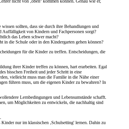
 Lehrer nicht von ‚oben‘ kommen können. Genau wie er,
wissen sollten, dass sie durch ihre Behandlungen und
 Auffälligkeit von Kindern und Fachpersonen sorgt?
ichtlich das Leben schwer macht?
ht in die Schule oder in den Kindergarten gehen können?
tscheidungen für die Kinder zu treffen. Entscheidungen, die
ldung ihrer Kinder treffen zu können, hart erarbeiten. Egal
s bisschen Freiheit und jeder Schritt in eine
erden, vielleicht muss man die Familie in die Nähe einer
ungen führen muss, um die eigenen Kinder zu bewahren? In
hlwollendere Lernbedingungen und Lebensumstände schafft.
schen, um Möglichkeiten zu entwickeln, die nachhaltig sind
.
 Kinder nur im klassischen ‚Schulsetting' lernen. Dahin zu