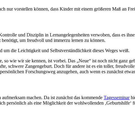
auch nur vorstellen können, dass Kinder mit einem größeren Maß an Fre
ontrolle und Disziplin in Lernangelegenheiten verwoben, dass es ihnen
t benötigt, um freudvoll und immerzu lernen zu können.
nd um die Leichtigkeit und Selbstverständlichkeit dieses Weges weiß.
, so wie wir sie kennen, ist vorbei. Das „Neue“ ist noch nicht ganz ge
te, schwere Zangengeburt. Doch für andere ist es ein toller, freudvolle
ersönlichen Forschungsweg anzugehen, auch wenn es zunächst etwas h
gen aufmerksam machen. Da ist zunächst das kommende
Tagesseminar
hi
 ich persönlich als eine Möglichkeit der wohlwollenden ‚Geburtshilfe‘