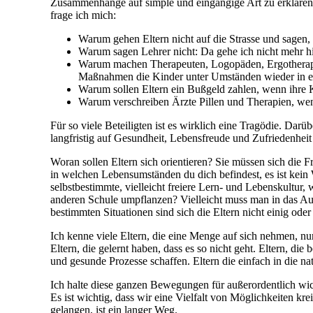
Zusammenhänge auf simple und eingängige Art zu erklären.
frage ich mich:
Warum gehen Eltern nicht auf die Strasse und sagen,
Warum sagen Lehrer nicht: Da gehe ich nicht mehr h
Warum machen Therapeuten, Logopäden, Ergotherapeut
Maßnahmen die Kinder unter Umständen wieder in ein
Warum sollen Eltern ein Bußgeld zahlen, wenn ihre Ki
Warum verschreiben Ärzte Pillen und Therapien, wen
Für so viele Beteiligten ist es wirklich eine Tragödie. Dar
langfristig auf Gesundheit, Lebensfreude und Zufriedenheit
Woran sollen Eltern sich orientieren? Sie müssen sich die F
in welchen Lebensumständen du dich befindest, es ist kein 
selbstbestimmte, vielleicht freiere Lern- und Lebenskultur, 
anderen Schule umpflanzen? Vielleicht muss man in das Au
bestimmten Situationen sind sich die Eltern nicht einig 
Ich kenne viele Eltern, die eine Menge auf sich nehmen, 
Eltern, die gelernt haben, dass es so nicht geht. Eltern, di
und gesunde Prozesse schaffen. Eltern die einfach in die na
Ich halte diese ganzen Bewegungen für außerordentlich wic
Es ist wichtig, dass wir eine Vielfalt von Möglichkeiten kr
gelangen, ist ein langer Weg.