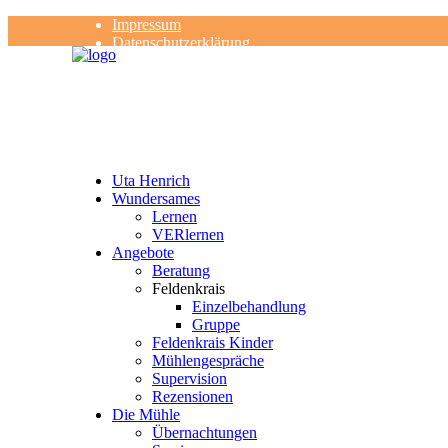
Impressum
Datenschutzerklärung
Kontakt
Rezensionen
Uta Henrich
Wundersames
Lernen
VERlernen
Angebote
Beratung
Feldenkrais
Einzelbehandlung
Gruppe
Feldenkrais Kinder
Mühlengespräche
Supervision
Rezensionen
Die Mühle
Übernachtungen