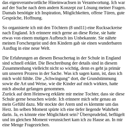
das eigenverantwortliche Hineinwachsen in Verantwortung. Ich war
auf der Suche nach dem andern Konzept zur Lösung meiner Fragen.
Damals benötigte ich Inspiration, Möglichkeiten, offene Türen, gute
Gespräche, Hoffnung.
So organisierte ich mit den Töchtern (8 und11) eine Rucksackreise
nach England. Ich erinnere mich gerne an diese Reise, sie hatte
etwas von einem mutigen Aufbruch ins Unbekannte. Sie nährte
meinen Forschergeist und den Kindern gab sie einen wunderbaren
Ausflug in eine neue Welt.
Die Erfahrungen an diesem Besuchertag in der Schule in England
sind schnell erklärt. Die Beschreibung der details sind in diesem
Zusammenhang vielleicht nicht so wichtig, denn es geht ja primär
um unseren Prozess in der Sache. Was ich sagen kann, ist, dass ich
mich wohl fühlte. Die „Schwingung“ dort, die Grundstimmung
sowie die Art und Weise, wie die Kinder auf mich wirkten, hatte
mich absolut gefangen genommen.
Zurück auf dem Heimweg erklärte mir meine Tochter, dass sie diese
Schule gerne besuchen würde. Ich erinnere mich sehr genau an
mein Gefühl dazu. Mir stockte der Atem und es klemmte um das
Herz. Im selben Moment spürte ich eine tiefer liegende Wahrheit
darin. Ja, es könnte eine Möglichkeit sein? Übersprudelnd, beflügelt
und im gleichen Moment verunsichert kam ich zu Hause an. In mir
eine Menge Fragezeichen.