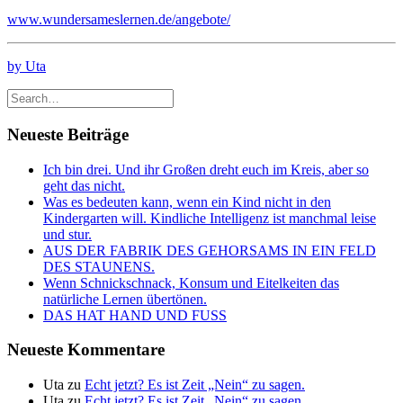
www.wundersameslernen.de/angebote/
by Uta
Neueste Beiträge
Ich bin drei. Und ihr Großen dreht euch im Kreis, aber so
geht das nicht.
Was es bedeuten kann, wenn ein Kind nicht in den
Kindergarten will. Kindliche Intelligenz ist manchmal leise
und stur.
AUS DER FABRIK DES GEHORSAMS IN EIN FELD
DES STAUNENS.
Wenn Schnickschnack, Konsum und Eitelkeiten das
natürliche Lernen übertönen.
DAS HAT HAND UND FUSS
Neueste Kommentare
Uta
zu
Echt jetzt? Es ist Zeit „Nein“ zu sagen.
Uta
zu
Echt jetzt? Es ist Zeit „Nein“ zu sagen.