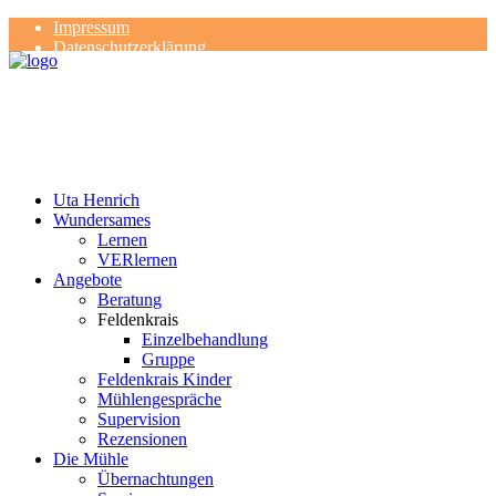
Impressum
Datenschutzerklärung
Kontakt
Rezensionen
Uta Henrich
Wundersames
Lernen
VERlernen
Angebote
Beratung
Feldenkrais
Einzelbehandlung
Gruppe
Feldenkrais Kinder
Mühlengespräche
Supervision
Rezensionen
Die Mühle
Übernachtungen