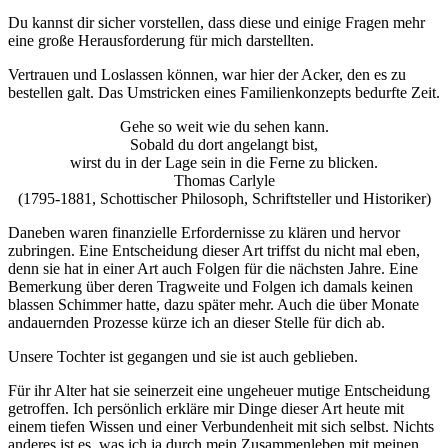
Du kannst dir sicher vorstellen, dass diese und einige Fragen mehr
eine große Herausforderung für mich darstellten.
Vertrauen und Loslassen können, war hier der Acker, den es zu
bestellen galt. Das Umstricken eines Familienkonzepts bedurfte Zeit.
Gehe so weit wie du sehen kann.
Sobald du dort angelangt bist,
wirst du in der Lage sein in die Ferne zu blicken.
Thomas Carlyle
(1795-1881, Schottischer Philosoph, Schriftsteller und Historiker)
Daneben waren finanzielle Erfordernisse zu klären und hervor
zubringen. Eine Entscheidung dieser Art triffst du nicht mal eben,
denn sie hat in einer Art auch Folgen für die nächsten Jahre. Eine
Bemerkung über deren Tragweite und Folgen ich damals keinen
blassen Schimmer hatte, dazu später mehr. Auch die über Monate
andauernden Prozesse kürze ich an dieser Stelle für dich ab.
Unsere Tochter ist gegangen und sie ist auch geblieben.
Für ihr Alter hat sie seinerzeit eine ungeheuer mutige Entscheidung
getroffen. Ich persönlich erkläre mir Dinge dieser Art heute mit
einem tiefen Wissen und einer Verbundenheit mit sich selbst. Nichts
anderes ist es, was ich ja durch mein Zusammenleben mit meinen