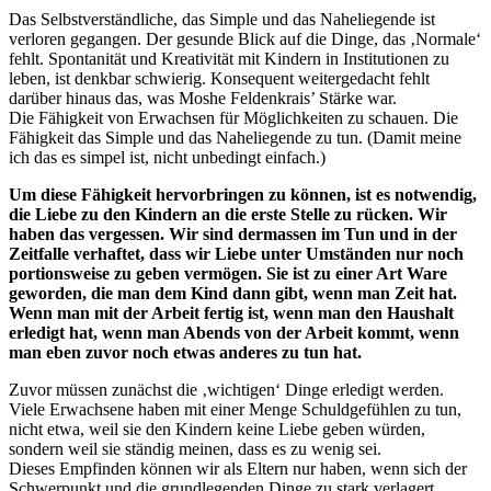
Das Selbstverständliche, das Simple und das Naheliegende ist
verloren gegangen. Der gesunde Blick auf die Dinge, das ‚Normale‘
fehlt. Spontanität und Kreativität mit Kindern in Institutionen zu
leben, ist denkbar schwierig. Konsequent weitergedacht fehlt
darüber hinaus das, was Moshe Feldenkrais’ Stärke war.
Die Fähigkeit von Erwachsen für Möglichkeiten zu schauen. Die
Fähigkeit das Simple und das Naheliegende zu tun. (Damit meine
ich das es simpel ist, nicht unbedingt einfach.)
Um diese Fähigkeit hervorbringen zu können, ist es notwendig,
die Liebe zu den Kindern an die erste Stelle zu rücken. Wir
haben das vergessen. Wir sind dermassen im Tun und in der
Zeitfalle verhaftet, dass wir Liebe unter Umständen nur noch
portionsweise zu geben vermögen. Sie ist zu einer Art Ware
geworden, die man dem Kind dann gibt, wenn man Zeit hat.
Wenn man mit der Arbeit fertig ist, wenn man den Haushalt
erledigt hat, wenn man Abends von der Arbeit kommt, wenn
man eben zuvor noch etwas anderes zu tun hat.
Zuvor müssen zunächst die ‚wichtigen‘ Dinge erledigt werden.
Viele Erwachsene haben mit einer Menge Schuldgefühlen zu tun,
nicht etwa, weil sie den Kindern keine Liebe geben würden,
sondern weil sie ständig meinen, dass es zu wenig sei.
Dieses Empfinden können wir als Eltern nur haben, wenn sich der
Schwerpunkt und die grundlegenden Dinge zu stark verlagert