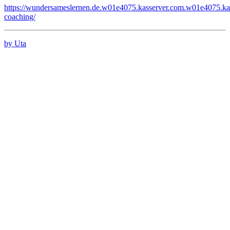
https://wundersameslernen.de.w01e4075.kasserver.com.w01e4075.kas
coaching/
by Uta