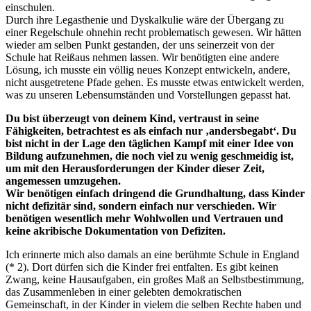
einschulen.
Durch ihre Legasthenie und Dyskalkulie wäre der Übergang zu
einer Regelschule ohnehin recht problematisch gewesen. Wir hätten
wieder am selben Punkt gestanden, der uns seinerzeit von der
Schule hat Reißaus nehmen lassen. Wir benötigten eine andere
Lösung, ich musste ein völlig neues Konzept entwickeln, andere,
nicht ausgetretene Pfade gehen. Es musste etwas entwickelt werden,
was zu unseren Lebensumständen und Vorstellungen gepasst hat.
Du bist überzeugt von deinem Kind, vertraust in seine
Fähigkeiten, betrachtest es als einfach nur ‚andersbegabt‘. Du
bist nicht in der Lage den täglichen Kampf mit einer Idee von
Bildung aufzunehmen, die noch viel zu wenig geschmeidig ist,
um mit den Herausforderungen der Kinder dieser Zeit,
angemessen umzugehen.
Wir benötigen einfach dringend die Grundhaltung, dass Kinder
nicht defizitär sind, sondern einfach nur verschieden. Wir
benötigen wesentlich mehr Wohlwollen und Vertrauen und
keine akribische Dokumentation von Defiziten.
Ich erinnerte mich also damals an eine berühmte Schule in England
(* 2). Dort dürfen sich die Kinder frei entfalten. Es gibt keinen
Zwang, keine Hausaufgaben, ein großes Maß an Selbstbestimmung,
das Zusammenleben in einer gelebten demokratischen
Gemeinschaft, in der Kinder in vielem die selben Rechte haben und