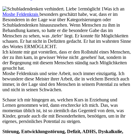
Was ich an
Moshe Feldenkrais
besonders geschätzt habe, war, dass er im
Besonderen in der Lage war über Kategorisierungen oder
Schubladendenken hinauszusehen. Wenn Menschen zu ihm in
Behandlung kamen, so hatte er die besondere Gabe das im
Menschen zu sehen, was ‚tiefer‘ liegt. Er konnte für Möglichkeiten
schauen. Er hat nicht in Defiziten gedacht. Er hat im wahrsten Sinne
des Wortes ERMÖGLICHT.
Ich könnte mir gut vorstellen, dass er den Rollstuhl eines Menschen,
der zu ihm kam, in gewisser Weise nicht ‚gesehen' hat, sondern in
der Begegnung mit diesem Menschen ständig nach Möglichkeiten
gesucht hat.
Moshe Feldenkrais und seine Arbeit, noch immer einzigartig. Ich
bewundere diese Meister ihrer Arbeit, die in welchem Bereich auch
immer, in der Lage sind den Menschen in seinem Potential zu sehen
und nicht in seinen Schwächen.
Schaue ich mir hingegen an, welchen Kurs in Erziehung und
Lernen genommen wird, dann erschrecke ich mich. Das, was
momentan üblich ist, ist so ziemlich das Gegenteil von dem, was
Kinder, gerade auch die mit Besonderheiten, benötigen, um in ihr
eigenes, persönliches Potential zu steigen.
Störung, Entwicklungsstörung, Defizit, ADHS, Dyskalkulie,