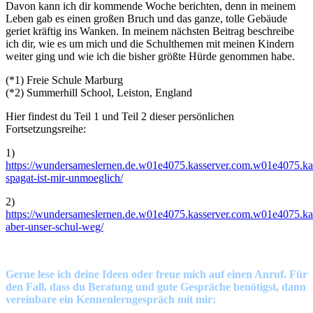
Davon kann ich dir kommende Woche berichten, denn in meinem
Leben gab es einen großen Bruch und das ganze, tolle Gebäude
geriet kräftig ins Wanken. In meinem nächsten Beitrag beschreibe
ich dir, wie es um mich und die Schulthemen mit meinen Kindern
weiter ging und wie ich die bisher größte Hürde genommen habe.
(*1) Freie Schule Marburg
(*2) Summerhill School, Leiston, England
Hier findest du Teil 1 und Teil 2 dieser persönlichen
Fortsetzungsreihe:
1)
https://wundersameslernen.de.w01e4075.kasserver.com.w01e4075.kas
spagat-ist-mir-unmoeglich/
2)
https://wundersameslernen.de.w01e4075.kasserver.com.w01e4075.kas
aber-unser-schul-weg/
Gerne lese ich deine Ideen oder freue mich auf einen Anruf. Für
den Fall, dass du Beratung und gute Gespräche benötigst, dann
vereinbare ein Kennenlerngespräch mit mir: