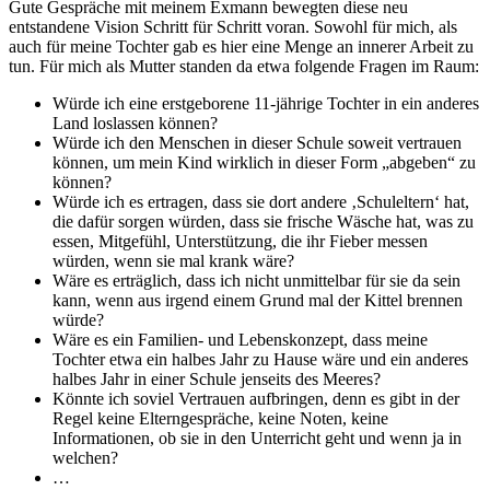
Gute Gespräche mit meinem Exmann bewegten diese neu
entstandene Vision Schritt für Schritt voran. Sowohl für mich, als
auch für meine Tochter gab es hier eine Menge an innerer Arbeit zu
tun. Für mich als Mutter standen da etwa folgende Fragen im Raum:
Würde ich eine erstgeborene 11-jährige Tochter in ein anderes
Land loslassen können?
Würde ich den Menschen in dieser Schule soweit vertrauen
können, um mein Kind wirklich in dieser Form „abgeben“ zu
können?
Würde ich es ertragen, dass sie dort andere ‚Schuleltern‘ hat,
die dafür sorgen würden, dass sie frische Wäsche hat, was zu
essen, Mitgefühl, Unterstützung, die ihr Fieber messen
würden, wenn sie mal krank wäre?
Wäre es erträglich, dass ich nicht unmittelbar für sie da sein
kann, wenn aus irgend einem Grund mal der Kittel brennen
würde?
Wäre es ein Familien- und Lebenskonzept, dass meine
Tochter etwa ein halbes Jahr zu Hause wäre und ein anderes
halbes Jahr in einer Schule jenseits des Meeres?
Könnte ich soviel Vertrauen aufbringen, denn es gibt in der
Regel keine Elterngespräche, keine Noten, keine
Informationen, ob sie in den Unterricht geht und wenn ja in
welchen?
…