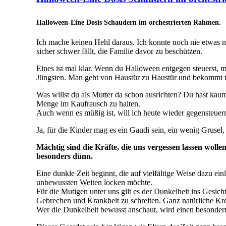
Halloween-Eine Dosis Schaudern im orchestrierten Rahmen.
Ich mache keinen Hehl daraus. Ich konnte noch nie etwas m
sicher schwer fällt, die Familie davor zu beschützen.
Eines ist mal klar. Wenn du Halloween entgegen steuerst, m
Jüngsten. Man geht von Haustür zu Haustür und bekommt t
Was willst du als Mutter da schon ausrichten? Du hast kaum
Menge im Kaufrausch zu halten.
Auch wenn es müßig ist, will ich heute wieder gegensteuern
Ja, für die Kinder mag es ein Gaudi sein, ein wenig Gruse
Mächtig sind die Kräfte, die uns vergessen lassen woll
besonders dünn.
Eine dunkle Zeit beginnt, die auf vielfältige Weise dazu e
unbewussten Weiten locken möchte.
Für die Mutigen unter uns gilt es der Dunkelheit ins Gesic
Gebrechen und Krankheit zu schreiten. Ganz natürliche Kre
Wer die Dunkelheit bewusst anschaut, wird einen besonder