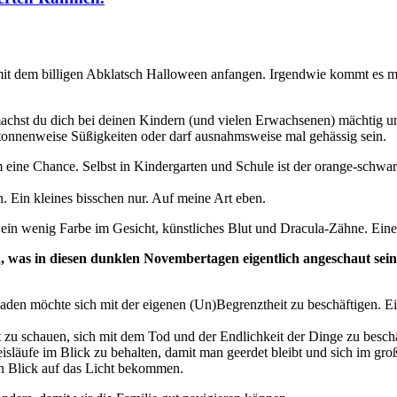
it dem billigen Abklatsch Halloween anfangen. Irgendwie kommt es mir
achst du dich bei deinen Kindern (und vielen Erwachsenen) mächtig unbe
onnenweise Süßigkeiten oder darf ausnahmsweise mal gehässig sein.
 eine Chance. Selbst in Kindergarten und Schule ist der orange-schwarz
. Ein kleines bisschen nur. Auf meine Art eben.
l, ein wenig Farbe im Gesicht, künstliches Blut und Dracula-Zähne. Ei
en, was in diesen dunklen Novembertagen eigentlich angeschaut sei
inladen möchte sich mit der eigenen (Un)Begrenztheit zu beschäftigen. 
ht zu schauen, sich mit dem Tod und der Endlichkeit der Dinge zu besc
isläufe im Blick zu behalten, damit man geerdet bleibt und sich im gr
n Blick auf das Licht bekommen.