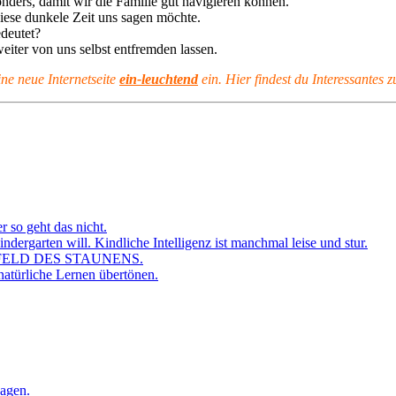
onders, damit wir die Familie gut navigieren können.
iese dunkele Zeit uns sagen möchte.
edeutet?
iter von uns selbst entfremden lassen.
ine neue Internetseite
ein-leuchtend
ein. Hier findest du Interessantes 
r so geht das nicht.
dergarten will. Kindliche Intelligenz ist manchmal leise und stur.
FELD DES STAUNENS.
atürliche Lernen übertönen.
sagen.