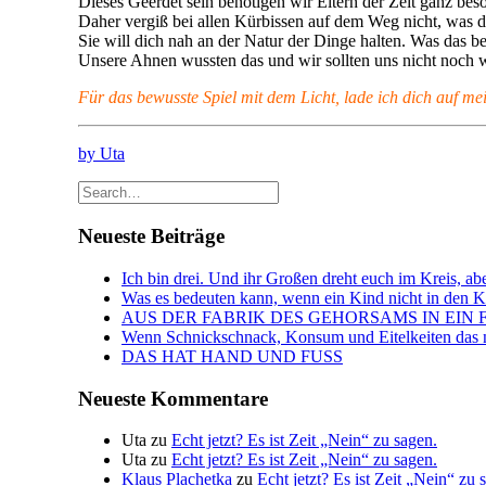
Dieses Geerdet sein benötigen wir Eltern der Zeit ganz bes
Daher vergiß bei allen Kürbissen auf dem Weg nicht, was d
Sie will dich nah an der Natur der Dinge halten. Was das b
Unsere Ahnen wussten das und wir sollten uns nicht noch we
Für das bewusste Spiel mit dem Licht, lade ich dich auf me
by Uta
Neueste Beiträge
Ich bin drei. Und ihr Großen dreht euch im Kreis, abe
Was es bedeuten kann, wenn ein Kind nicht in den Kin
AUS DER FABRIK DES GEHORSAMS IN EIN 
Wenn Schnickschnack, Konsum und Eitelkeiten das n
DAS HAT HAND UND FUSS
Neueste Kommentare
Uta
zu
Echt jetzt? Es ist Zeit „Nein“ zu sagen.
Uta
zu
Echt jetzt? Es ist Zeit „Nein“ zu sagen.
Klaus Plachetka
zu
Echt jetzt? Es ist Zeit „Nein“ zu 