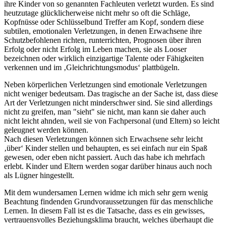
ihre Kinder von so genannten Fachleuten verletzt wurden. Es sind
heutzutage glücklicherweise nicht mehr so oft die Schläge,
Kopfnüsse oder Schlüsselbund Treffer am Kopf, sondern diese
subtilen, emotionalen Verletzungen, in denen Erwachsene ihre
Schutzbefohlenen richten, runterrichten, Prognosen über ihren
Erfolg oder nicht Erfolg im Leben machen, sie als Looser
bezeichnen oder wirklich einzigartige Talente oder Fähigkeiten
verkennen und im ‚Gleichrichtungsmodus‘ plattbügeln.
Neben körperlichen Verletzungen sind emotionale Verletzungen
nicht weniger bedeutsam. Das tragische an der Sache ist, dass diese
Art der Verletzungen nicht minderschwer sind. Sie sind allerdings
nicht zu greifen, man "sieht" sie nicht, man kann sie daher auch
nicht leicht ahnden, weil sie von Fachpersonal (und Eltern) so leicht
geleugnet werden können.
Nach diesen Verletzungen können sich Erwachsene sehr leicht
‚über‘ Kinder stellen und behaupten, es sei einfach nur ein Spaß
gewesen, oder eben nicht passiert. Auch das habe ich mehrfach
erlebt. Kinder und Eltern werden sogar darüber hinaus auch noch
als Lügner hingestellt.
Mit dem wundersamen Lernen widme ich mich sehr gern wenig
Beachtung findenden Grundvoraussetzungen für das menschliche
Lernen. In diesem Fall ist es die Tatsache, dass es ein gewisses,
vertrauensvolles Beziehungsklima braucht, welches überhaupt die