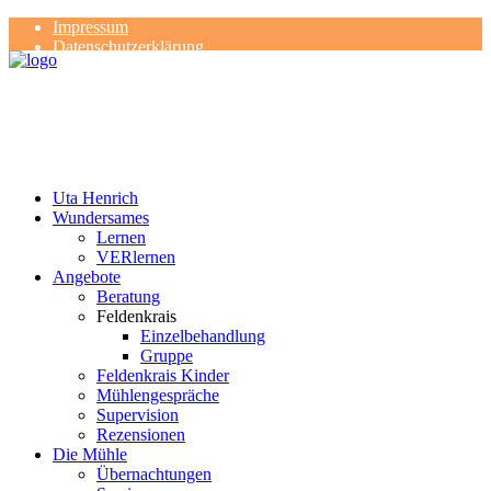
Impressum
Datenschutzerklärung
Kontakt
Rezensionen
Uta Henrich
Wundersames
Lernen
VERlernen
Angebote
Beratung
Feldenkrais
Einzelbehandlung
Gruppe
Feldenkrais Kinder
Mühlengespräche
Supervision
Rezensionen
Die Mühle
Übernachtungen