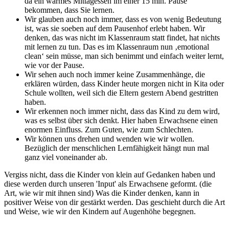
da ein warmes Mittagessen im einer 15 min. Pause
bekommen, dass Sie lernen.
Wir glauben auch noch immer, dass es von wenig Bedeutung
ist, was sie soeben auf dem Pausenhof erlebt haben. Wir
denken, das was nicht im Klassenraum statt findet, hat nichts
mit lernen zu tun. Das es im Klassenraum nun ‚emotional
clean‘ sein müsse, man sich benimmt und einfach weiter lernt,
wie vor der Pause.
Wir sehen auch noch immer keine Zusammenhänge, die
erklären würden, dass Kinder heute morgen nicht in Kita oder
Schule wollten, weil sich die Eltern gestern Abend gestritten
haben.
Wir erkennen noch immer nicht, dass das Kind zu dem wird,
was es selbst über sich denkt. Hier haben Erwachsene einen
enormen Einfluss. Zum Guten, wie zum Schlechten.
Wir können uns drehen und wenden wie wir wollen.
Bezüglich der menschlichen Lernfähigkeit hängt nun mal
ganz viel voneinander ab.
Vergiss nicht, dass die Kinder von klein auf Gedanken haben und
diese werden durch unseren 'Input' als Erwachsene geformt. (die
Art, wie wir mit ihnen sind) Was die Kinder denken, kann in
positiver Weise von dir gestärkt werden. Das geschieht durch die Art
und Weise, wie wir den Kindern auf Augenhöhe begegnen.